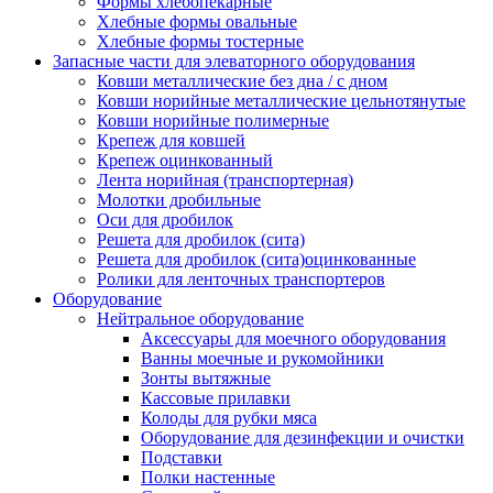
Формы хлебопекарные
Хлебные формы овальные
Хлебные формы тостерные
Запасные части для элеваторного оборудования
Ковши металлические без дна / с дном
Ковши норийные металлические цельнотянутые
Ковши норийные полимерные
Крепеж для ковшей
Крепеж оцинкованный
Лента норийная (транспортерная)
Молотки дробильные
Оси для дробилок
Решета для дробилок (сита)
Решета для дробилок (сита)оцинкованные
Ролики для ленточных транспортеров
Оборудование
Нейтральное оборудование
Аксессуары для моечного оборудования
Ванны моечные и рукомойники
Зонты вытяжные
Кассовые прилавки
Колоды для рубки мяса
Оборудование для дезинфекции и очистки
Подставки
Полки настенные