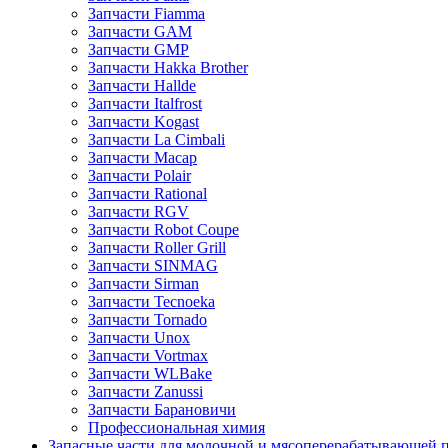
Запчасти Fiamma
Запчасти GAM
Запчасти GMP
Запчасти Hakka Brother
Запчасти Hallde
Запчасти Italfrost
Запчасти Kogast
Запчасти La Cimbali
Запчасти Macap
Запчасти Polair
Запчасти Rational
Запчасти RGV
Запчасти Robot Coupe
Запчасти Roller Grill
Запчасти SINMAG
Запчасти Sirman
Запчасти Tecnoeka
Запчасти Tornado
Запчасти Unox
Запчасти Vortmax
Запчасти WLBake
Запчасти Zanussi
Запчасти Барановичи
Профессиональная химия
Запасные части для молочной и мясоперерабатывающей