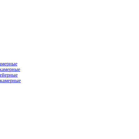
камерные
хкамерные
вейерные
окамерные