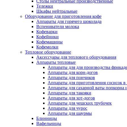
Столы нейтральные производственные
Тележки
Шкафы нейтральные
Оборудование для приготовления кофе
Аппараты для горячего шоколада
Вспениватели молока
Кофеварки
Кофейники
Кофемашины
Кофемолки
Тепловое оборудование
Аксессуары для теплового оборудования
Аппараты тепловые
Аппараты для для производства фрикад
Аппараты для корн-догов
Аппараты для пончиков
Аппараты для приготовления сосисок в
Аппараты для сахарной ваты попкорна 
Аппараты для такояки
Аппараты для хот-догов
Аппараты для чешских трубочек
Аппараты для чурос
Аппараты для шаурмы
Блинницы
Вафельницы