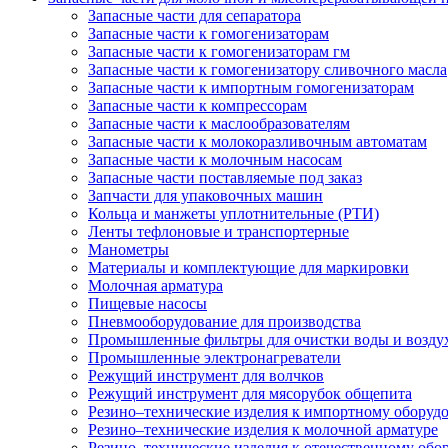
Запасные части для сепаратора
Запасные части к гомогенизаторам
Запасные части к гомогенизаторам гм
Запасные части к гомогенизатору сливочного масла
Запасные части к импортным гомогенизаторам
Запасные части к компрессорам
Запасные части к маслообразователям
Запасные части к молокоразливочным автоматам
Запасные части к молочным насосам
Запасные части поставляемые под заказ
Запчасти для упаковочных машин
Кольца и манжеты уплотнительные (РТИ)
Ленты тефлоновые и транспортерные
Манометры
Материалы и комплектующие для маркировки
Молочная арматура
Пищевые насосы
Пневмооборудование для производства
Промышленные фильтры для очистки воды и возду
Промышленные электронагреватели
Режущий инструмент для волчков
Режущий инструмент для мясорубок общепита
Резино–технические изделия к импортному оборуд
Резино–технические изделия к молочной арматуре
Резино–технические изделия к отечественному об