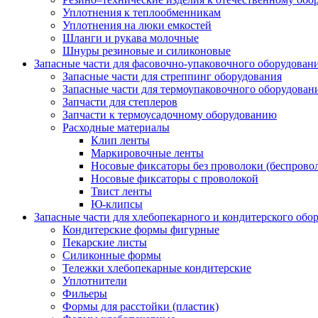
Уплотнения к теплообменникам
Уплотнения на люки емкостей
Шланги и рукава молочные
Шнуры резиновые и силиконовые
Запасные части для фасовочно-упаковочного оборудован
Запасные части для стреппинг оборудования
Запасные части для термоупаковочного оборудован
Запчасти для степлеров
Запчасти к термоусадочному оборудованию
Расходные материалы
Клип ленты
Маркировочные ленты
Носовые фиксаторы без проволоки (беспрово
Носовые фиксаторы с проволокой
Твист ленты
Ю-клипсы
Запасные части для хлебопекарного и кондитерского обо
Кондитерские формы фигурные
Пекарские листы
Силиконные формы
Тележки хлебопекарные кондитерские
Уплотнители
Фильеры
Формы для расстойки (пластик)