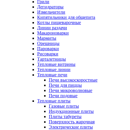
Грили
Дегидраторы
Измельчители
Кипятильники для общепита
Котлы пищеварочные
Линии раздачи
Макароноварки
Мармиты
Орешницы
Пароварки
Рисоварки
Тарталетницы
Тепловые витрины
Тепловые линии
Тепловые печи
Печи высокоскоростные
Печи для пиццы
Печи микроволновые
Печи подовые
Тепловые плиты
Газовые плиты
Индукционные плиты
Плиты табуреты
Поверхность жарочная
Электрические плиты