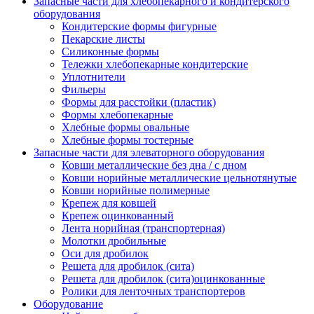
Запасные части для хлебопекарного и кондитерского
оборудования
Кондитерские формы фигурные
Пекарские листы
Силиконные формы
Тележки хлебопекарные кондитерские
Уплотнители
Фильеры
Формы для расстойки (пластик)
Формы хлебопекарные
Хлебные формы овальные
Хлебные формы тостерные
Запасные части для элеваторного оборудования
Ковши металлические без дна / с дном
Ковши норийные металлические цельнотянутые
Ковши норийные полимерные
Крепеж для ковшей
Крепеж оцинкованный
Лента норийная (транспортерная)
Молотки дробильные
Оси для дробилок
Решета для дробилок (сита)
Решета для дробилок (сита)оцинкованные
Ролики для ленточных транспортеров
Оборудование