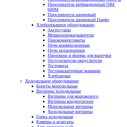
Просеиватель вибрационный ПВГ
600М
Просеиватель шнековый
Просеиватель шнековый Danler
Хлебопекарное оборудование
Аксессуары
Мешкоопрокидыватели
Пароконвектоматы
Печи конвекционные
Печи ротационные
Противни и формы для выпечки
Тестоделители-округлители
Тестомесы
Тестораскаточные машины
Хлеборезки
Холодильное оборудование
Бонеты морозильные
Витрины холодильные
Витрины для мороженого
Витрины кондитерские
Морозильные витрины
Холодильные витрины
Горка холодильная
Камеры и агрегаты
Ларь морозильный