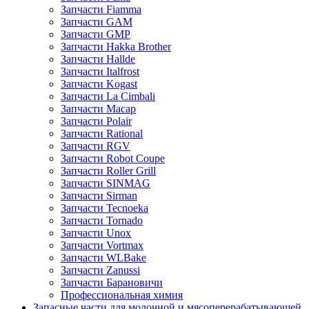
Запчасти Fiamma
Запчасти GAM
Запчасти GMP
Запчасти Hakka Brother
Запчасти Hallde
Запчасти Italfrost
Запчасти Kogast
Запчасти La Cimbali
Запчасти Macap
Запчасти Polair
Запчасти Rational
Запчасти RGV
Запчасти Robot Coupe
Запчасти Roller Grill
Запчасти SINMAG
Запчасти Sirman
Запчасти Tecnoeka
Запчасти Tornado
Запчасти Unox
Запчасти Vortmax
Запчасти WLBake
Запчасти Zanussi
Запчасти Барановичи
Профессиональная химия
Запасные части для молочной и мясоперерабатывающей