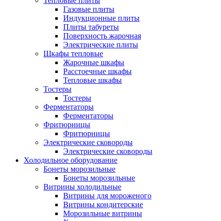
Тепловые плиты
Газовые плиты
Индукционные плиты
Плиты табуреты
Поверхность жарочная
Электрические плиты
Шкафы тепловые
Жарочные шкафы
Расстоечные шкафы
Тепловые шкафы
Тостеры
Тостеры
Ферментаторы
Ферментаторы
Фритюрницы
Фритюрницы
Электрические сковороды
Электрические сковороды
Холодильное оборудование
Бонеты морозильные
Бонеты морозильные
Витрины холодильные
Витрины для мороженого
Витрины кондитерские
Морозильные витрины