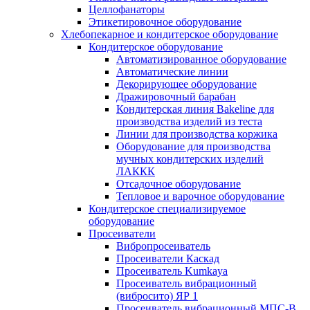
Целлофанаторы
Этикетировочное оборудование
Хлебопекарное и кондитерское оборудование
Кондитерское оборудование
Автоматизированное оборудование
Автоматические линии
Декорирующее оборудование
Дражировочный барабан
Кондитерская линия Bakeline для
производства изделий из теста
Линии для производства коржика
Оборудование для производства
мучных кондитерских изделий
ЛАККК
Отсадочное оборудование
Тепловое и варочное оборудование
Кондитерское специализируемое
оборудование
Просеиватели
Вибропросеиватель
Просеиватели Каскад
Просеиватель Kumkaya
Просеиватель вибрационный
(вибросито) ЯР 1
Просеиватель вибрационный МПС-В