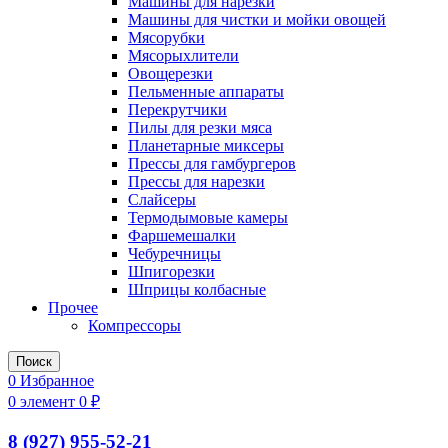
Машины для нарезки
Машины для чистки и мойки овощей
Мясорубки
Мясорыхлители
Овощерезки
Пельменные аппараты
Перекрутчики
Пилы для резки мяса
Планетарные миксеры
Прессы для гамбургеров
Прессы для нарезки
Слайсеры
Термодымовые камеры
Фаршемешалки
Чебуречницы
Шпигорезки
Шприцы колбасные
Прочее
Компрессоры
Поиск
0
Избранное
0
элемент
0
₽
8 (927) 955-52-21