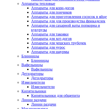
Аппараты тепловые
Аппараты для корн-догов
Аппараты для пончиков
Аппараты для приготовления сосисок в яйце
Аппараты для для производства фрикаделек
Аппараты для сахарной ваты попкорна и
кукурузы
Аппараты для такояки
Аппараты для хот-догов
Аппараты для чешских трубочек
Аппараты для чурос
Аппараты для шаурмы
Блинницы
Блинницы
Вафельницы
Вафельницы
Дегидраторы
Дегидраторы
Измельчители
Измельчители
Кипятильники
Кипятильники для общепита
Линии раздачи
Линии раздачи
Макароноварки