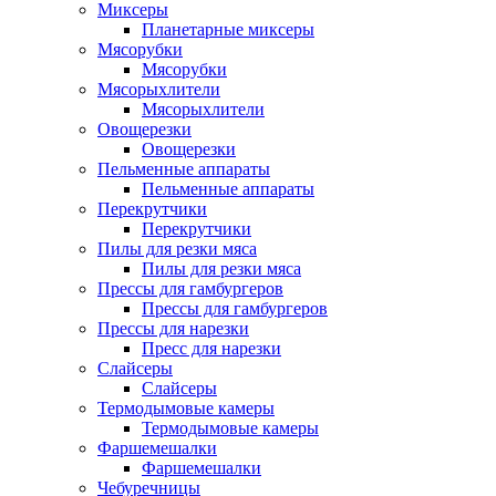
Миксеры
Планетарные миксеры
Мясорубки
Мясорубки
Мясорыхлители
Мясорыхлители
Овощерезки
Овощерезки
Пельменные аппараты
Пельменные аппараты
Перекрутчики
Перекрутчики
Пилы для резки мяса
Пилы для резки мяса
Прессы для гамбургеров
Прессы для гамбургеров
Прессы для нарезки
Пресс для нарезки
Слайсеры
Слайсеры
Термодымовые камеры
Термодымовые камеры
Фаршемешалки
Фаршемешалки
Чебуречницы