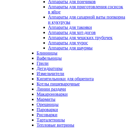
Аппараты для пончиков
Аппараты для приготовления сосисок
в яйце
Аппараты для сахарной ваты попкорна
и кукурузы
Аппараты для такояки
Аппараты для хот-догов
Аппараты для чешских трубочек
Аппараты для чурос
Аппараты для шаурмы
Блинницы
Вафельницы
Грили
Дегидраторы
Измельчители
Кипятильники для общепита
Котлы пищеварочные
Линии раздачи
Макароноварки
Мармиты
Орешницы
Пароварки
Рисоварки
Тарталетницы
Тепловые витрины