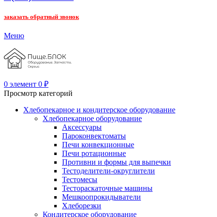
заказать обратный звонок
Меню
0
элемент
0
₽
Просмотр категорий
Хлебопекарное и кондитерское оборудование
Хлебопекарное оборудование
Аксессуары
Пароконвектоматы
Печи конвекционные
Печи ротационные
Противни и формы для выпечки
Тестоделители-округлители
Тестомесы
Тестораскаточные машины
Мешкоопрокидыватели
Хлеборезки
Кондитерское оборудование