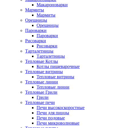
Макароноварки
Мармиты
Мармиты
Орешницы
Орешницы
Пароварки
Пароварки
Рисоварки
Рисоварки
Тарталетницы
Тарталетницы
Тепловые Котлы
Котлы пищеварочные
Тепловые витрины
Тепловые витрины
Тепловые линии
Тепловые линии
Тепловые Грили
Грили
Тепловые печи
Печи высокоскоростные
Печи для пиццы
Печи подовые
Печи микроволновые