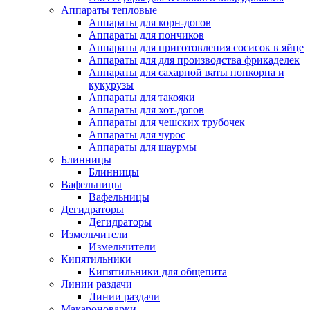
Аппараты тепловые
Аппараты для корн-догов
Аппараты для пончиков
Аппараты для приготовления сосисок в яйце
Аппараты для для производства фрикаделек
Аппараты для сахарной ваты попкорна и
кукурузы
Аппараты для такояки
Аппараты для хот-догов
Аппараты для чешских трубочек
Аппараты для чурос
Аппараты для шаурмы
Блинницы
Блинницы
Вафельницы
Вафельницы
Дегидраторы
Дегидраторы
Измельчители
Измельчители
Кипятильники
Кипятильники для общепита
Линии раздачи
Линии раздачи
Макароноварки