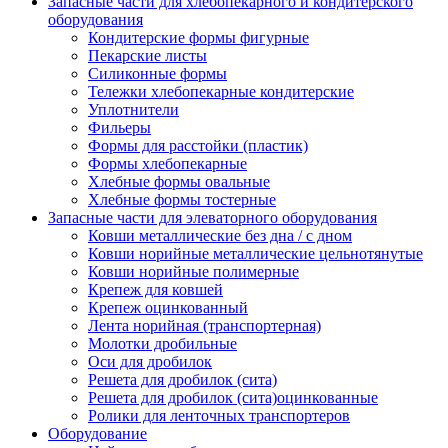
Запасные части для хлебопекарного и кондитерского
оборудования
Кондитерские формы фигурные
Пекарские листы
Силиконные формы
Тележки хлебопекарные кондитерские
Уплотнители
Фильеры
Формы для расстойки (пластик)
Формы хлебопекарные
Хлебные формы овальные
Хлебные формы тостерные
Запасные части для элеваторного оборудования
Ковши металлические без дна / с дном
Ковши норийные металлические цельнотянутые
Ковши норийные полимерные
Крепеж для ковшей
Крепеж оцинкованный
Лента норийная (транспортерная)
Молотки дробильные
Оси для дробилок
Решета для дробилок (сита)
Решета для дробилок (сита)оцинкованные
Ролики для ленточных транспортеров
Оборудование