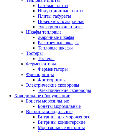
Тепловые плиты
Газовые плиты
Индукционные плиты
Плиты табуреты
Поверхность жарочная
Электрические плиты
Шкафы тепловые
Жарочные шкафы
Расстоечные шкафы
Тепловые шкафы
Тостеры
Тостеры
Ферментаторы
Ферментаторы
Фритюрницы
Фритюрницы
Электрические сковороды
Электрические сковороды
Холодильное оборудование
Бонеты морозильные
Бонеты морозильные
Витрины холодильные
Витрины для мороженого
Витрины кондитерские
Морозильные витрины