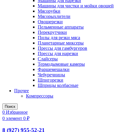
Машины для нарезки
Машины для чистки и мойки овощей
Мясорубки
Мясорыхлители
Овощерезки
Пельменные аппараты
Перекрутчики
Пилы для резки мяса
Планетарные миксеры
Прессы для гамбургеров
Прессы для нарезки
Слайсеры
Термодымовые камеры
Фаршемешалки
Чебуречницы
Шпигорезки
Шприцы колбасные
Прочее
Компрессоры
Поиск
0
Избранное
0
элемент
0
₽
8 (927) 955-52-21