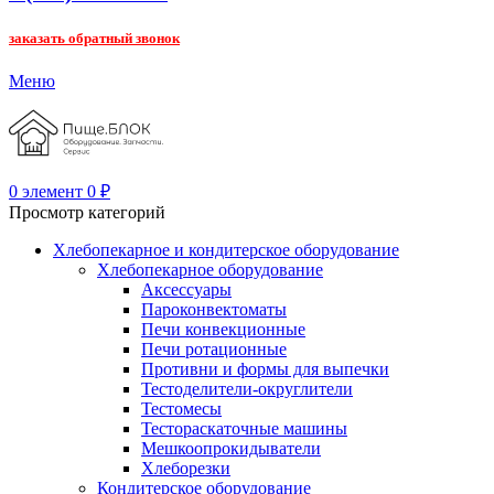
заказать обратный звонок
Меню
0
элемент
0
₽
Просмотр категорий
Хлебопекарное и кондитерское оборудование
Хлебопекарное оборудование
Аксессуары
Пароконвектоматы
Печи конвекционные
Печи ротационные
Противни и формы для выпечки
Тестоделители-округлители
Тестомесы
Тестораскаточные машины
Мешкоопрокидыватели
Хлеборезки
Кондитерское оборудование