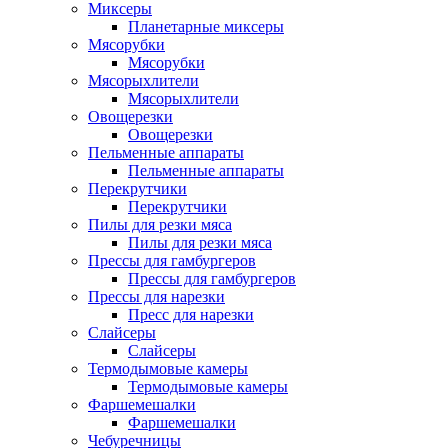
Миксеры
Планетарные миксеры
Мясорубки
Мясорубки
Мясорыхлители
Мясорыхлители
Овощерезки
Овощерезки
Пельменные аппараты
Пельменные аппараты
Перекрутчики
Перекрутчики
Пилы для резки мяса
Пилы для резки мяса
Прессы для гамбургеров
Прессы для гамбургеров
Прессы для нарезки
Пресс для нарезки
Слайсеры
Слайсеры
Термодымовые камеры
Термодымовые камеры
Фаршемешалки
Фаршемешалки
Чебуречницы