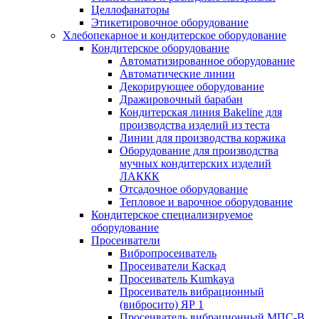
Целлофанаторы
Этикетировочное оборудование
Хлебопекарное и кондитерское оборудование
Кондитерское оборудование
Автоматизированное оборудование
Автоматические линии
Декорирующее оборудование
Дражировочный барабан
Кондитерская линия Bakeline для
производства изделий из теста
Линии для производства коржика
Оборудование для производства
мучных кондитерских изделий
ЛАККК
Отсадочное оборудование
Тепловое и варочное оборудование
Кондитерское специализируемое
оборудование
Просеиватели
Вибропросеиватель
Просеиватели Каскад
Просеиватель Kumkaya
Просеиватель вибрационный
(вибросито) ЯР 1
Просеиватель вибрационный МПС-В