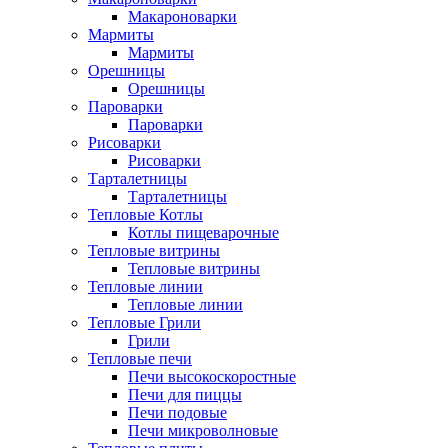
Макароноварки
Мармиты
Мармиты
Орешницы
Орешницы
Пароварки
Пароварки
Рисоварки
Рисоварки
Тарталетницы
Тарталетницы
Тепловые Котлы
Котлы пищеварочные
Тепловые витрины
Тепловые витрины
Тепловые линии
Тепловые линии
Тепловые Грили
Грили
Тепловые печи
Печи высокоскоростные
Печи для пиццы
Печи подовые
Печи микроволновые