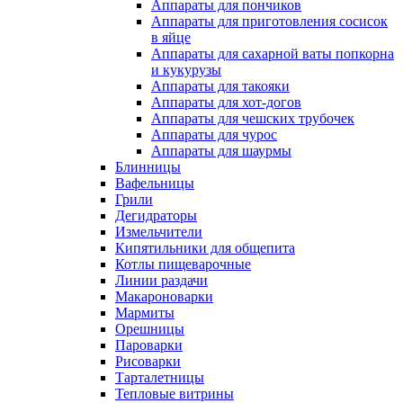
Аппараты для пончиков
Аппараты для приготовления сосисок
в яйце
Аппараты для сахарной ваты попкорна
и кукурузы
Аппараты для такояки
Аппараты для хот-догов
Аппараты для чешских трубочек
Аппараты для чурос
Аппараты для шаурмы
Блинницы
Вафельницы
Грили
Дегидраторы
Измельчители
Кипятильники для общепита
Котлы пищеварочные
Линии раздачи
Макароноварки
Мармиты
Орешницы
Пароварки
Рисоварки
Тарталетницы
Тепловые витрины