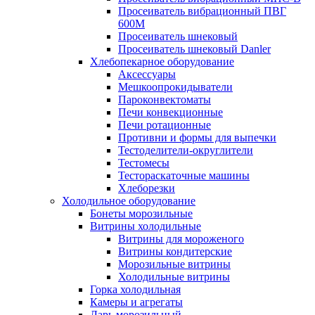
Просеиватель вибрационный ПВГ
600М
Просеиватель шнековый
Просеиватель шнековый Danler
Хлебопекарное оборудование
Аксессуары
Мешкоопрокидыватели
Пароконвектоматы
Печи конвекционные
Печи ротационные
Противни и формы для выпечки
Тестоделители-округлители
Тестомесы
Тестораскаточные машины
Хлеборезки
Холодильное оборудование
Бонеты морозильные
Витрины холодильные
Витрины для мороженого
Витрины кондитерские
Морозильные витрины
Холодильные витрины
Горка холодильная
Камеры и агрегаты
Ларь морозильный