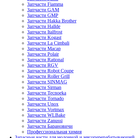
Запчасти Fiamma
Запчасти GAM
Запчасти GMP
Запчасти Hakka Brother
Запчасти Hallde
Запчасти Italfrost
Запчасти Kogast
Запчасти La Cimbali
Запчасти Macap
Запчасти Polair
Запчасти Rational
Запчасти RGV
Запчасти Robot Coupe
Запчасти Roller Grill
Запчасти SINMAG
Запчасти Sirman
Запчасти Tecnoeka
Запчасти Tornado
Запчасти Unox
Запчасти Vortmax
Запчасти WLBake
Запчасти Zanussi
Запчасти Барановичи
Профессиональная химия
Запасные части для молочной и мясоперерабатывающей