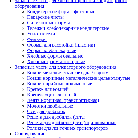
Запасные части для хлебопекарного и кондитерского
оборудования
Кондитерские формы фигурные
Пекарские листы
Силиконные формы
Тележки хлебопекарные кондитерские
Уплотнители
Фильеры
Формы для расстойки (пластик)
Формы хлебопекарные
Хлебные формы овальные
Хлебные формы тостерные
Запасные части для элеваторного оборудования
Ковши металлические без дна / с дном
Ковши норийные металлические цельнотянутые
Ковши норийные полимерные
Крепеж для ковшей
Крепеж оцинкованный
Лента норийная (транспортерная)
Молотки дробильные
Оси для дробилок
Решета для дробилок (сита)
Решета для дробилок (сита)оцинкованные
Ролики для ленточных транспортеров
Оборудование