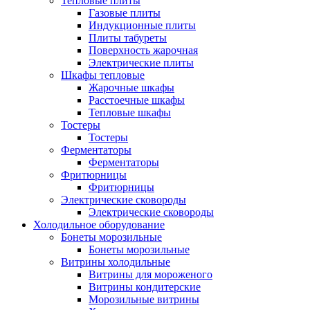
Тепловые плиты
Газовые плиты
Индукционные плиты
Плиты табуреты
Поверхность жарочная
Электрические плиты
Шкафы тепловые
Жарочные шкафы
Расстоечные шкафы
Тепловые шкафы
Тостеры
Тостеры
Ферментаторы
Ферментаторы
Фритюрницы
Фритюрницы
Электрические сковороды
Электрические сковороды
Холодильное оборудование
Бонеты морозильные
Бонеты морозильные
Витрины холодильные
Витрины для мороженого
Витрины кондитерские
Морозильные витрины