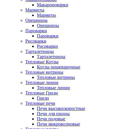
Макароноварки
Мармиты
Мармиты
Орешницы
Орешницы
Пароварки
Пароварки
Рисоварки
Рисоварки
Тарталетницы
Тарталетницы
Тепловые Котлы
Котлы пищеварочные
Тепловые витрины
Тепловые витрины
Тепловые линии
Тепловые линии
Тепловые Грили
Грили
Тепловые печи
Печи высокоскоростные
Печи для пиццы
Печи подовые
Печи микроволновые