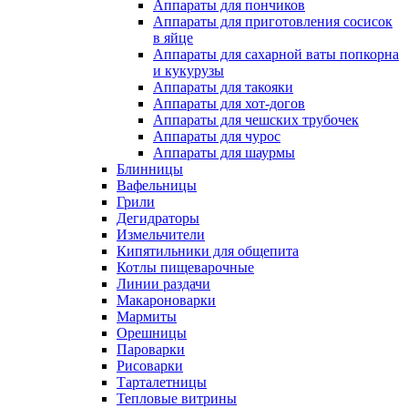
Аппараты для пончиков
Аппараты для приготовления сосисок
в яйце
Аппараты для сахарной ваты попкорна
и кукурузы
Аппараты для такояки
Аппараты для хот-догов
Аппараты для чешских трубочек
Аппараты для чурос
Аппараты для шаурмы
Блинницы
Вафельницы
Грили
Дегидраторы
Измельчители
Кипятильники для общепита
Котлы пищеварочные
Линии раздачи
Макароноварки
Мармиты
Орешницы
Пароварки
Рисоварки
Тарталетницы
Тепловые витрины