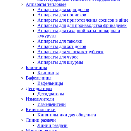
Аппараты тепловые
Аппараты для корн-догов
Аппараты для пончиков
Аппараты для приготовления сосисок в яйце
Аппараты для для производства фрикаделек
Аппараты для сахарной ваты попкорна и
кукурузы
Аппараты для такояки
Аппараты для хот-догов
Аппараты для чешских трубочек
Аппараты для чурос
Аппараты для шаурмы
Блинницы
Блинницы
Вафельницы
Вафельницы
Дегидраторы
Дегидраторы
Измельчители
Измельчители
Кипятильники
Кипятильники для общепита
Линии раздачи
Линии раздачи
Макароноварки