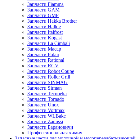
Запчасти Fiamma
Запчасти GAM
Запчасти GMP
Запчасти Hakka Brother
Запчасти Hallde
Запчасти Italfrost
Запчасти Kogast
Запчасти La Cimbali
Запчасти Macap
Запчасти Polair
Запчасти Rational
Запчасти RGV
Запчасти Robot Coupe
Запчасти Roller Grill
Запчасти SINMAG
Запчасти Sirman
Запчасти Tecnoeka
Запчасти Tornado
Запчасти Unox
Запчасти Vortmax
Запчасти WLBake
Запчасти Zanussi
Запчасти Барановичи
Профессиональная химия
Запасные части для молочной и мясоперерабатывающей