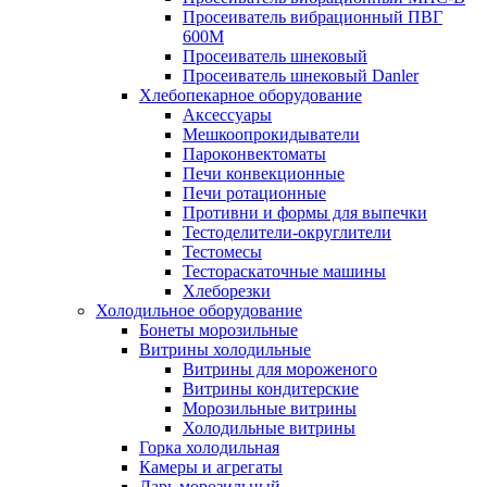
Просеиватель вибрационный ПВГ
600М
Просеиватель шнековый
Просеиватель шнековый Danler
Хлебопекарное оборудование
Аксессуары
Мешкоопрокидыватели
Пароконвектоматы
Печи конвекционные
Печи ротационные
Противни и формы для выпечки
Тестоделители-округлители
Тестомесы
Тестораскаточные машины
Хлеборезки
Холодильное оборудование
Бонеты морозильные
Витрины холодильные
Витрины для мороженого
Витрины кондитерские
Морозильные витрины
Холодильные витрины
Горка холодильная
Камеры и агрегаты
Ларь морозильный