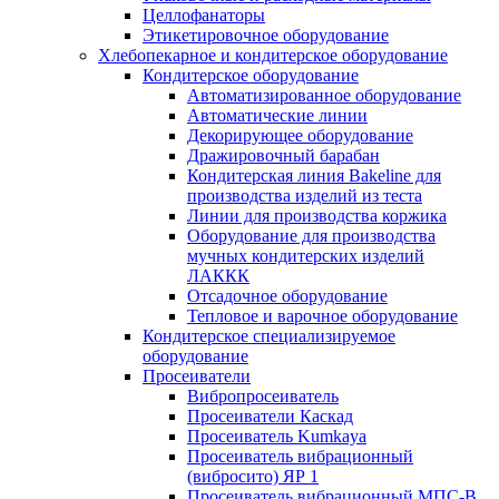
Целлофанаторы
Этикетировочное оборудование
Хлебопекарное и кондитерское оборудование
Кондитерское оборудование
Автоматизированное оборудование
Автоматические линии
Декорирующее оборудование
Дражировочный барабан
Кондитерская линия Bakeline для
производства изделий из теста
Линии для производства коржика
Оборудование для производства
мучных кондитерских изделий
ЛАККК
Отсадочное оборудование
Тепловое и варочное оборудование
Кондитерское специализируемое
оборудование
Просеиватели
Вибропросеиватель
Просеиватели Каскад
Просеиватель Kumkaya
Просеиватель вибрационный
(вибросито) ЯР 1
Просеиватель вибрационный МПС-В