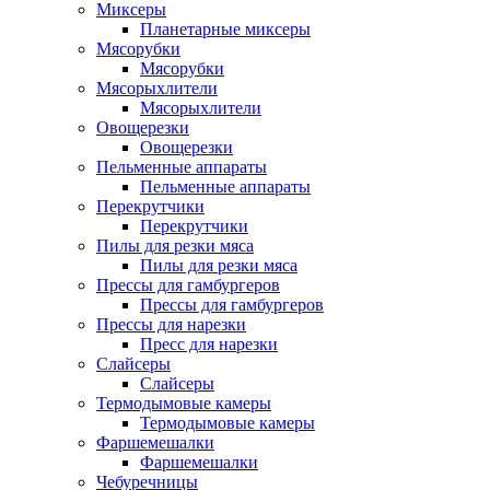
Миксеры
Планетарные миксеры
Мясорубки
Мясорубки
Мясорыхлители
Мясорыхлители
Овощерезки
Овощерезки
Пельменные аппараты
Пельменные аппараты
Перекрутчики
Перекрутчики
Пилы для резки мяса
Пилы для резки мяса
Прессы для гамбургеров
Прессы для гамбургеров
Прессы для нарезки
Пресс для нарезки
Слайсеры
Слайсеры
Термодымовые камеры
Термодымовые камеры
Фаршемешалки
Фаршемешалки
Чебуречницы