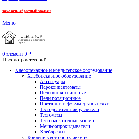
заказать обратный звонок
Меню
0
элемент
0
₽
Просмотр категорий
Хлебопекарное и кондитерское оборудование
Хлебопекарное оборудование
Аксессуары
Пароконвектоматы
Печи конвекционные
Печи ротационные
Противни и формы для выпечки
Тестоделители-округлители
Тестомесы
Тестораскаточные машины
Мешкоопрокидыватели
Хлеборезки
Кондитерское оборудование