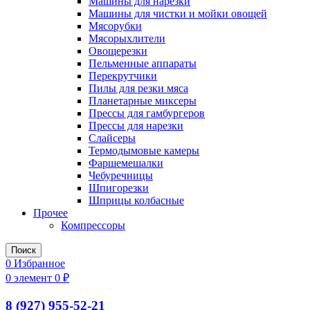
Машины для нарезки
Машины для чистки и мойки овощей
Мясорубки
Мясорыхлители
Овощерезки
Пельменные аппараты
Перекрутчики
Пилы для резки мяса
Планетарные миксеры
Прессы для гамбургеров
Прессы для нарезки
Слайсеры
Термодымовые камеры
Фаршемешалки
Чебуречницы
Шпигорезки
Шприцы колбасные
Прочее
Компрессоры
Поиск
0
Избранное
0
элемент
0
₽
8 (927) 955-52-21