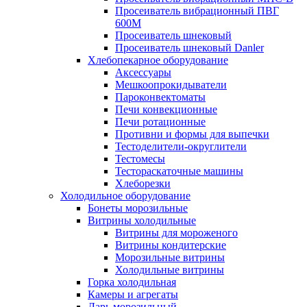
Просеиватель вибрационный ПВГ
600М
Просеиватель шнековый
Просеиватель шнековый Danler
Хлебопекарное оборудование
Аксессуары
Мешкоопрокидыватели
Пароконвектоматы
Печи конвекционные
Печи ротационные
Противни и формы для выпечки
Тестоделители-округлители
Тестомесы
Тестораскаточные машины
Хлеборезки
Холодильное оборудование
Бонеты морозильные
Витрины холодильные
Витрины для мороженого
Витрины кондитерские
Морозильные витрины
Холодильные витрины
Горка холодильная
Камеры и агрегаты
Ларь морозильный