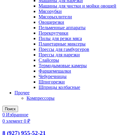
Машины для нарезки
Машины для чистки и мойки овощей
Мясорубки
Мясорыхлители
Овощерезки
Пельменные аппараты
Перекрутчики
Пилы для резки мяса
Планетарные миксеры
Прессы для гамбургеров
Прессы для нарезки
Слайсеры
Термодымовые камеры
Фаршемешалки
Чебуречницы
Шпигорезки
Шприцы колбасные
Прочее
Компрессоры
Поиск
0
Избранное
0
элемент
0
₽
8 (927) 955-52-21