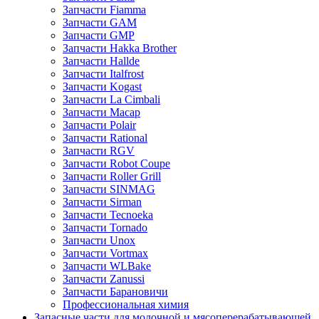
Запчасти Fiamma
Запчасти GAM
Запчасти GMP
Запчасти Hakka Brother
Запчасти Hallde
Запчасти Italfrost
Запчасти Kogast
Запчасти La Cimbali
Запчасти Macap
Запчасти Polair
Запчасти Rational
Запчасти RGV
Запчасти Robot Coupe
Запчасти Roller Grill
Запчасти SINMAG
Запчасти Sirman
Запчасти Tecnoeka
Запчасти Tornado
Запчасти Unox
Запчасти Vortmax
Запчасти WLBake
Запчасти Zanussi
Запчасти Барановичи
Профессиональная химия
Запасные части для молочной и мясоперерабатывающей