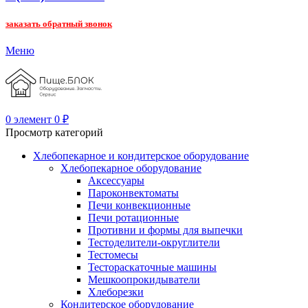
заказать обратный звонок
Меню
0
элемент
0
₽
Просмотр категорий
Хлебопекарное и кондитерское оборудование
Хлебопекарное оборудование
Аксессуары
Пароконвектоматы
Печи конвекционные
Печи ротационные
Противни и формы для выпечки
Тестоделители-округлители
Тестомесы
Тестораскаточные машины
Мешкоопрокидыватели
Хлеборезки
Кондитерское оборудование