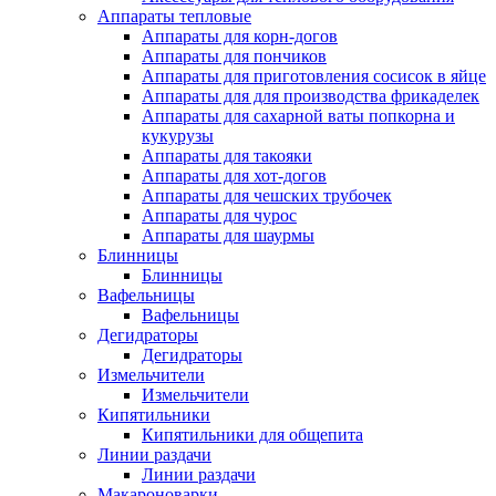
Аппараты тепловые
Аппараты для корн-догов
Аппараты для пончиков
Аппараты для приготовления сосисок в яйце
Аппараты для для производства фрикаделек
Аппараты для сахарной ваты попкорна и
кукурузы
Аппараты для такояки
Аппараты для хот-догов
Аппараты для чешских трубочек
Аппараты для чурос
Аппараты для шаурмы
Блинницы
Блинницы
Вафельницы
Вафельницы
Дегидраторы
Дегидраторы
Измельчители
Измельчители
Кипятильники
Кипятильники для общепита
Линии раздачи
Линии раздачи
Макароноварки