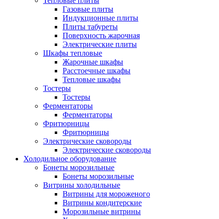
Тепловые плиты
Газовые плиты
Индукционные плиты
Плиты табуреты
Поверхность жарочная
Электрические плиты
Шкафы тепловые
Жарочные шкафы
Расстоечные шкафы
Тепловые шкафы
Тостеры
Тостеры
Ферментаторы
Ферментаторы
Фритюрницы
Фритюрницы
Электрические сковороды
Электрические сковороды
Холодильное оборудование
Бонеты морозильные
Бонеты морозильные
Витрины холодильные
Витрины для мороженого
Витрины кондитерские
Морозильные витрины