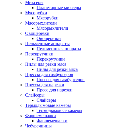
Миксеры
Планетарные миксеры
Мясорубки
Мясорубки
Мясорыхлители
Мясорыхлители
Овощерезки
Овощерезки
Пельменные аппараты
Пельменные аппараты
Перекрутчики
Перекрутчики
Пилы для резки мяса
Пилы для резки мяса
Прессы для гамбургеров
Прессы для гамбургеров
Прессы для нарезки
Пресс для нарезки
Слайсеры
Слайсеры
Термодымовые камеры
Термодымовые камеры
Фаршемешалки
Фаршемешалки
Чебуречницы