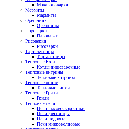
Макароноварки
Мармиты
Мармиты
Орешницы
Орешницы
Пароварки
Пароварки
Рисоварки
Рисоварки
Тарталетницы
Тарталетницы
Тепловые Котлы
Котлы пищеварочные
Тепловые витрины
Тепловые витрины
Тепловые линии
Тепловые линии
Тепловые Грили
Грили
Тепловые печи
Печи высокоскоростные
Печи для пиццы
Печи подовые
Печи микроволновые