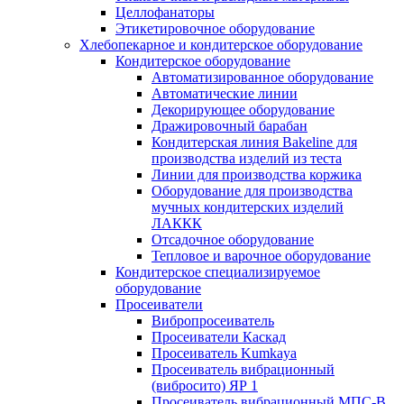
Целлофанаторы
Этикетировочное оборудование
Хлебопекарное и кондитерское оборудование
Кондитерское оборудование
Автоматизированное оборудование
Автоматические линии
Декорирующее оборудование
Дражировочный барабан
Кондитерская линия Bakeline для
производства изделий из теста
Линии для производства коржика
Оборудование для производства
мучных кондитерских изделий
ЛАККК
Отсадочное оборудование
Тепловое и варочное оборудование
Кондитерское специализируемое
оборудование
Просеиватели
Вибропросеиватель
Просеиватели Каскад
Просеиватель Kumkaya
Просеиватель вибрационный
(вибросито) ЯР 1
Просеиватель вибрационный МПС-В