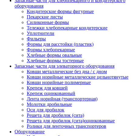
Запасные части для хлебопекарного и кондитерского
оборудования
Кондитерские формы фигурные
Пекарские листы
Силиконные формы
Тележки хлебопекарные кондитерские
Уплотнители
Фильеры
Формы для расстойки (пластик)
Формы хлебопекарные
Хлебные формы овальные
Хлебные формы тостерные
Запасные части для элеваторного оборудования
Ковши металлические без дна / с дном
Ковши норийные металлические цельнотянутые
Ковши норийные полимерные
Крепеж для ковшей
Крепеж оцинкованный
Лента норийная (транспортерная)
Молотки дробильные
Оси для дробилок
Решета для дробилок (сита)
Решета для дробилок (сита)оцинкованные
Ролики для ленточных транспортеров
Оборудование