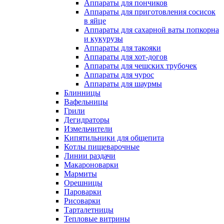
Аппараты для пончиков
Аппараты для приготовления сосисок
в яйце
Аппараты для сахарной ваты попкорна
и кукурузы
Аппараты для такояки
Аппараты для хот-догов
Аппараты для чешских трубочек
Аппараты для чурос
Аппараты для шаурмы
Блинницы
Вафельницы
Грили
Дегидраторы
Измельчители
Кипятильники для общепита
Котлы пищеварочные
Линии раздачи
Макароноварки
Мармиты
Орешницы
Пароварки
Рисоварки
Тарталетницы
Тепловые витрины