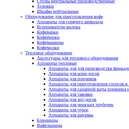
Столы нейтральные производственные
Тележки
Шкафы нейтральные
Оборудование для приготовления кофе
Аппараты для горячего шоколада
Вспениватели молока
Кофеварки
Кофейники
Кофемашины
Кофемолки
Тепловое оборудование
Аксессуары для теплового оборудования
Аппараты тепловые
Аппараты для для производства фрикад
Аппараты для корн-догов
Аппараты для пончиков
Аппараты для приготовления сосисок в
Аппараты для сахарной ваты попкорна 
Аппараты для такояки
Аппараты для хот-догов
Аппараты для чешских трубочек
Аппараты для чурос
Аппараты для шаурмы
Блинницы
Вафельницы