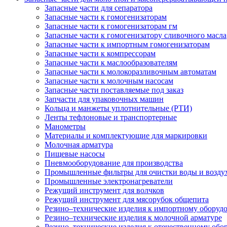
Запасные части для сепаратора
Запасные части к гомогенизаторам
Запасные части к гомогенизаторам гм
Запасные части к гомогенизатору сливочного масла
Запасные части к импортным гомогенизаторам
Запасные части к компрессорам
Запасные части к маслообразователям
Запасные части к молокоразливочным автоматам
Запасные части к молочным насосам
Запасные части поставляемые под заказ
Запчасти для упаковочных машин
Кольца и манжеты уплотнительные (РТИ)
Ленты тефлоновые и транспортерные
Манометры
Материалы и комплектующие для маркировки
Молочная арматура
Пищевые насосы
Пневмооборудование для производства
Промышленные фильтры для очистки воды и возду
Промышленные электронагреватели
Режущий инструмент для волчков
Режущий инструмент для мясорубок общепита
Резино–технические изделия к импортному оборуд
Резино–технические изделия к молочной арматуре
Резино–технические изделия к отечественному об