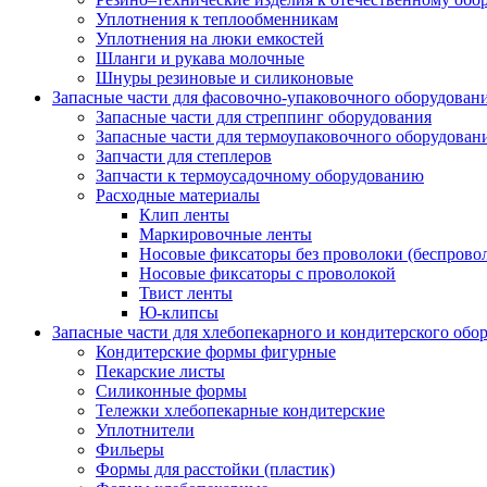
Уплотнения к теплообменникам
Уплотнения на люки емкостей
Шланги и рукава молочные
Шнуры резиновые и силиконовые
Запасные части для фасовочно-упаковочного оборудован
Запасные части для стреппинг оборудования
Запасные части для термоупаковочного оборудован
Запчасти для степлеров
Запчасти к термоусадочному оборудованию
Расходные материалы
Клип ленты
Маркировочные ленты
Носовые фиксаторы без проволоки (беспрово
Носовые фиксаторы с проволокой
Твист ленты
Ю-клипсы
Запасные части для хлебопекарного и кондитерского обо
Кондитерские формы фигурные
Пекарские листы
Силиконные формы
Тележки хлебопекарные кондитерские
Уплотнители
Фильеры
Формы для расстойки (пластик)