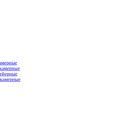
камерные
хкамерные
вейерные
окамерные