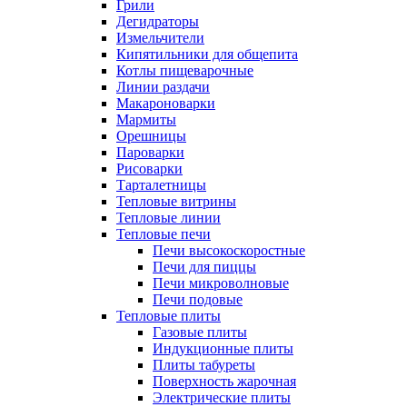
Грили
Дегидраторы
Измельчители
Кипятильники для общепита
Котлы пищеварочные
Линии раздачи
Макароноварки
Мармиты
Орешницы
Пароварки
Рисоварки
Тарталетницы
Тепловые витрины
Тепловые линии
Тепловые печи
Печи высокоскоростные
Печи для пиццы
Печи микроволновые
Печи подовые
Тепловые плиты
Газовые плиты
Индукционные плиты
Плиты табуреты
Поверхность жарочная
Электрические плиты