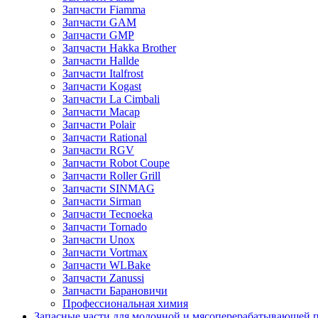
Запчасти Fiamma
Запчасти GAM
Запчасти GMP
Запчасти Hakka Brother
Запчасти Hallde
Запчасти Italfrost
Запчасти Kogast
Запчасти La Cimbali
Запчасти Macap
Запчасти Polair
Запчасти Rational
Запчасти RGV
Запчасти Robot Coupe
Запчасти Roller Grill
Запчасти SINMAG
Запчасти Sirman
Запчасти Tecnoeka
Запчасти Tornado
Запчасти Unox
Запчасти Vortmax
Запчасти WLBake
Запчасти Zanussi
Запчасти Барановичи
Профессиональная химия
Запасные части для молочной и мясоперерабатывающей