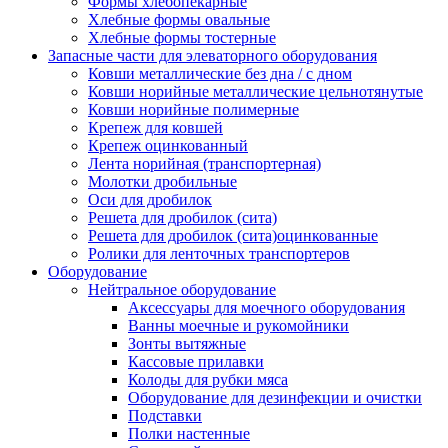
Формы хлебопекарные
Хлебные формы овальные
Хлебные формы тостерные
Запасные части для элеваторного оборудования
Ковши металлические без дна / с дном
Ковши норийные металлические цельнотянутые
Ковши норийные полимерные
Крепеж для ковшей
Крепеж оцинкованный
Лента норийная (транспортерная)
Молотки дробильные
Оси для дробилок
Решета для дробилок (сита)
Решета для дробилок (сита)оцинкованные
Ролики для ленточных транспортеров
Оборудование
Нейтральное оборудование
Аксессуары для моечного оборудования
Ванны моечные и рукомойники
Зонты вытяжные
Кассовые прилавки
Колоды для рубки мяса
Оборудование для дезинфекции и очистки
Подставки
Полки настенные