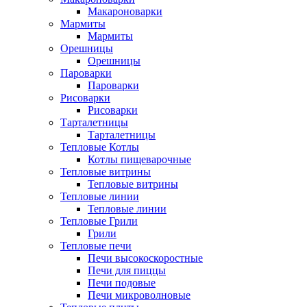
Макароноварки
Мармиты
Мармиты
Орешницы
Орешницы
Пароварки
Пароварки
Рисоварки
Рисоварки
Тарталетницы
Тарталетницы
Тепловые Котлы
Котлы пищеварочные
Тепловые витрины
Тепловые витрины
Тепловые линии
Тепловые линии
Тепловые Грили
Грили
Тепловые печи
Печи высокоскоростные
Печи для пиццы
Печи подовые
Печи микроволновые