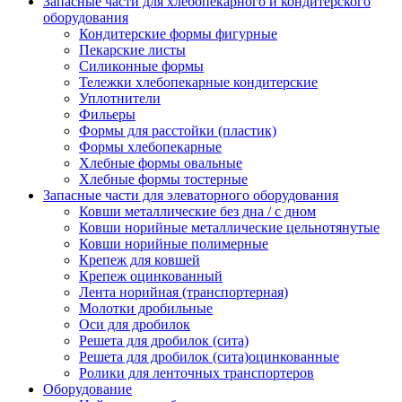
Запасные части для хлебопекарного и кондитерского
оборудования
Кондитерские формы фигурные
Пекарские листы
Силиконные формы
Тележки хлебопекарные кондитерские
Уплотнители
Фильеры
Формы для расстойки (пластик)
Формы хлебопекарные
Хлебные формы овальные
Хлебные формы тостерные
Запасные части для элеваторного оборудования
Ковши металлические без дна / с дном
Ковши норийные металлические цельнотянутые
Ковши норийные полимерные
Крепеж для ковшей
Крепеж оцинкованный
Лента норийная (транспортерная)
Молотки дробильные
Оси для дробилок
Решета для дробилок (сита)
Решета для дробилок (сита)оцинкованные
Ролики для ленточных транспортеров
Оборудование