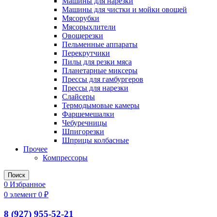
Машины для нарезки
Машины для чистки и мойки овощей
Мясорубки
Мясорыхлители
Овощерезки
Пельменные аппараты
Перекрутчики
Пилы для резки мяса
Планетарные миксеры
Прессы для гамбургеров
Прессы для нарезки
Слайсеры
Термодымовые камеры
Фаршемешалки
Чебуречницы
Шпигорезки
Шприцы колбасные
Прочее
Компрессоры
Поиск
0
Избранное
0
элемент
0
₽
8 (927) 955-52-21