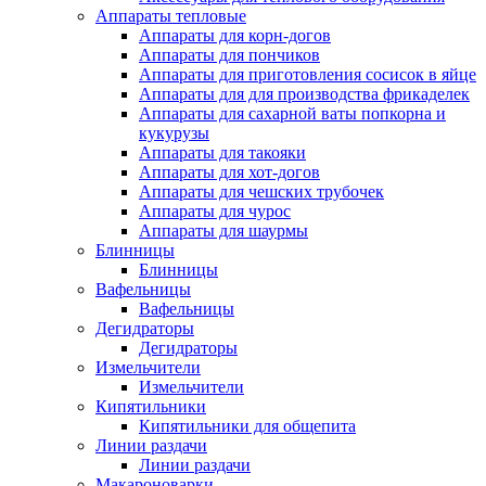
Аппараты тепловые
Аппараты для корн-догов
Аппараты для пончиков
Аппараты для приготовления сосисок в яйце
Аппараты для для производства фрикаделек
Аппараты для сахарной ваты попкорна и
кукурузы
Аппараты для такояки
Аппараты для хот-догов
Аппараты для чешских трубочек
Аппараты для чурос
Аппараты для шаурмы
Блинницы
Блинницы
Вафельницы
Вафельницы
Дегидраторы
Дегидраторы
Измельчители
Измельчители
Кипятильники
Кипятильники для общепита
Линии раздачи
Линии раздачи
Макароноварки