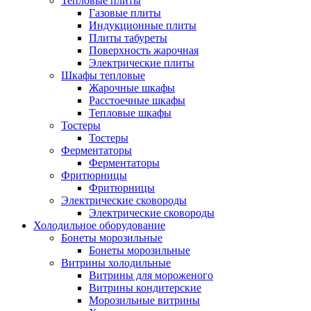
Тепловые плиты
Газовые плиты
Индукционные плиты
Плиты табуреты
Поверхность жарочная
Электрические плиты
Шкафы тепловые
Жарочные шкафы
Расстоечные шкафы
Тепловые шкафы
Тостеры
Тостеры
Ферментаторы
Ферментаторы
Фритюрницы
Фритюрницы
Электрические сковороды
Электрические сковороды
Холодильное оборудование
Бонеты морозильные
Бонеты морозильные
Витрины холодильные
Витрины для мороженого
Витрины кондитерские
Морозильные витрины