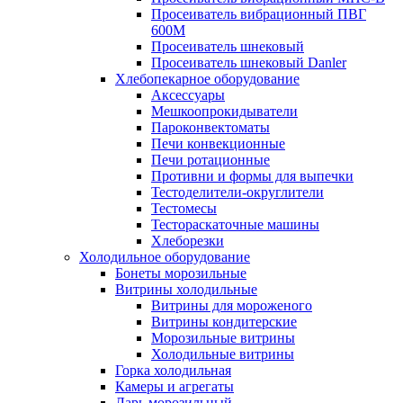
Просеиватель вибрационный ПВГ
600М
Просеиватель шнековый
Просеиватель шнековый Danler
Хлебопекарное оборудование
Аксессуары
Мешкоопрокидыватели
Пароконвектоматы
Печи конвекционные
Печи ротационные
Противни и формы для выпечки
Тестоделители-округлители
Тестомесы
Тестораскаточные машины
Хлеборезки
Холодильное оборудование
Бонеты морозильные
Витрины холодильные
Витрины для мороженого
Витрины кондитерские
Морозильные витрины
Холодильные витрины
Горка холодильная
Камеры и агрегаты
Ларь морозильный