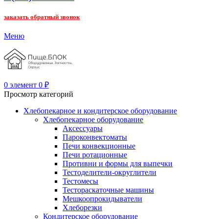
заказать обратный звонок
Меню
0
элемент
0
₽
Просмотр категорий
Хлебопекарное и кондитерское оборудование
Хлебопекарное оборудование
Аксессуары
Пароконвектоматы
Печи конвекционные
Печи ротационные
Противни и формы для выпечки
Тестоделители-округлители
Тестомесы
Тестораскаточные машины
Мешкоопрокидыватели
Хлеборезки
Кондитерское оборудование