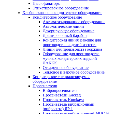
Целлофанаторы
Этикетировочное оборудование
Хлебопекарное и кондитерское оборудование
Кондитерское оборудование
Автоматизированное оборудование
Автоматические линии
Декорирующее оборудование
Дражировочный барабан
Кондитерская линия Bakeline для
производства изделий из теста
Линии для производства коржика
Оборудование для производства
мучных кондитерских изделий
ЛАККК
Отсадочное оборудование
Тепловое и варочное оборудование
Кондитерское специализируемое
оборудование
Просеиватели
Вибропросеиватель
Просеиватели Каскад
Просеиватель Kumkaya
Просеиватель вибрационный
(вибросито) ЯР 1
Просеиватель вибрационный МПС-В