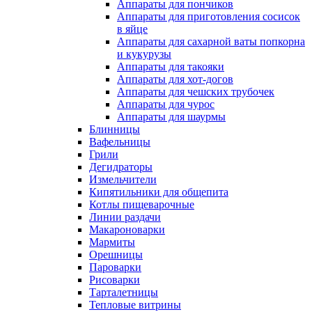
Аппараты для пончиков
Аппараты для приготовления сосисок
в яйце
Аппараты для сахарной ваты попкорна
и кукурузы
Аппараты для такояки
Аппараты для хот-догов
Аппараты для чешских трубочек
Аппараты для чурос
Аппараты для шаурмы
Блинницы
Вафельницы
Грили
Дегидраторы
Измельчители
Кипятильники для общепита
Котлы пищеварочные
Линии раздачи
Макароноварки
Мармиты
Орешницы
Пароварки
Рисоварки
Тарталетницы
Тепловые витрины