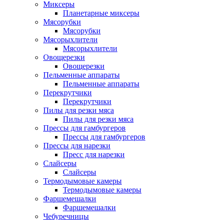
Миксеры
Планетарные миксеры
Мясорубки
Мясорубки
Мясорыхлители
Мясорыхлители
Овощерезки
Овощерезки
Пельменные аппараты
Пельменные аппараты
Перекрутчики
Перекрутчики
Пилы для резки мяса
Пилы для резки мяса
Прессы для гамбургеров
Прессы для гамбургеров
Прессы для нарезки
Пресс для нарезки
Слайсеры
Слайсеры
Термодымовые камеры
Термодымовые камеры
Фаршемешалки
Фаршемешалки
Чебуречницы