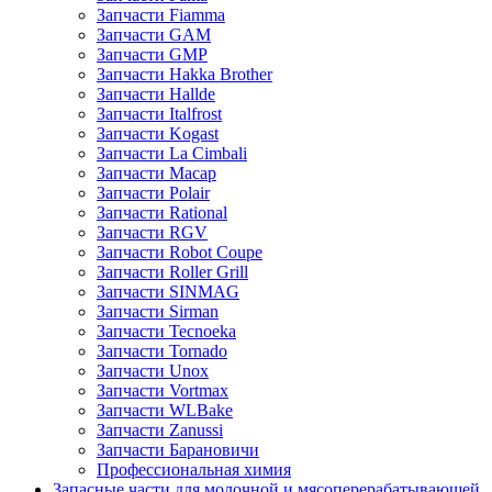
Запчасти Fiamma
Запчасти GAM
Запчасти GMP
Запчасти Hakka Brother
Запчасти Hallde
Запчасти Italfrost
Запчасти Kogast
Запчасти La Cimbali
Запчасти Macap
Запчасти Polair
Запчасти Rational
Запчасти RGV
Запчасти Robot Coupe
Запчасти Roller Grill
Запчасти SINMAG
Запчасти Sirman
Запчасти Tecnoeka
Запчасти Tornado
Запчасти Unox
Запчасти Vortmax
Запчасти WLBake
Запчасти Zanussi
Запчасти Барановичи
Профессиональная химия
Запасные части для молочной и мясоперерабатывающей