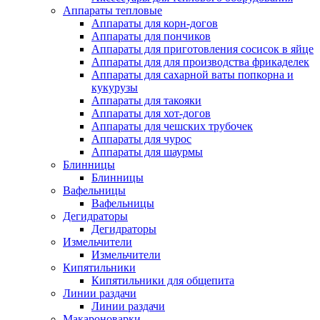
Аппараты тепловые
Аппараты для корн-догов
Аппараты для пончиков
Аппараты для приготовления сосисок в яйце
Аппараты для для производства фрикаделек
Аппараты для сахарной ваты попкорна и
кукурузы
Аппараты для такояки
Аппараты для хот-догов
Аппараты для чешских трубочек
Аппараты для чурос
Аппараты для шаурмы
Блинницы
Блинницы
Вафельницы
Вафельницы
Дегидраторы
Дегидраторы
Измельчители
Измельчители
Кипятильники
Кипятильники для общепита
Линии раздачи
Линии раздачи
Макароноварки