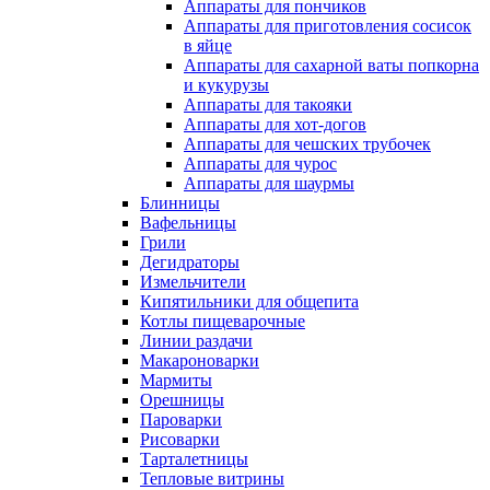
Аппараты для пончиков
Аппараты для приготовления сосисок
в яйце
Аппараты для сахарной ваты попкорна
и кукурузы
Аппараты для такояки
Аппараты для хот-догов
Аппараты для чешских трубочек
Аппараты для чурос
Аппараты для шаурмы
Блинницы
Вафельницы
Грили
Дегидраторы
Измельчители
Кипятильники для общепита
Котлы пищеварочные
Линии раздачи
Макароноварки
Мармиты
Орешницы
Пароварки
Рисоварки
Тарталетницы
Тепловые витрины