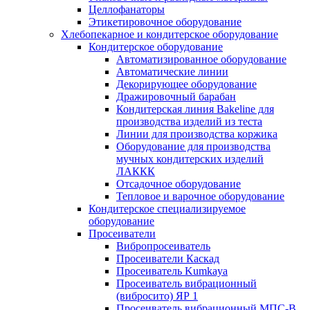
Целлофанаторы
Этикетировочное оборудование
Хлебопекарное и кондитерское оборудование
Кондитерское оборудование
Автоматизированное оборудование
Автоматические линии
Декорирующее оборудование
Дражировочный барабан
Кондитерская линия Bakeline для
производства изделий из теста
Линии для производства коржика
Оборудование для производства
мучных кондитерских изделий
ЛАККК
Отсадочное оборудование
Тепловое и варочное оборудование
Кондитерское специализируемое
оборудование
Просеиватели
Вибропросеиватель
Просеиватели Каскад
Просеиватель Kumkaya
Просеиватель вибрационный
(вибросито) ЯР 1
Просеиватель вибрационный МПС-В