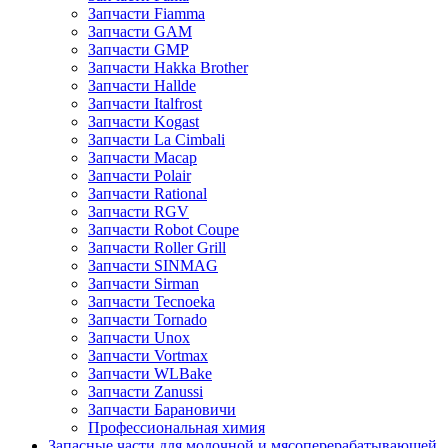
Запчасти Fiamma
Запчасти GAM
Запчасти GMP
Запчасти Hakka Brother
Запчасти Hallde
Запчасти Italfrost
Запчасти Kogast
Запчасти La Cimbali
Запчасти Macap
Запчасти Polair
Запчасти Rational
Запчасти RGV
Запчасти Robot Coupe
Запчасти Roller Grill
Запчасти SINMAG
Запчасти Sirman
Запчасти Tecnoeka
Запчасти Tornado
Запчасти Unox
Запчасти Vortmax
Запчасти WLBake
Запчасти Zanussi
Запчасти Барановичи
Профессиональная химия
Запасные части для молочной и мясоперерабатывающей