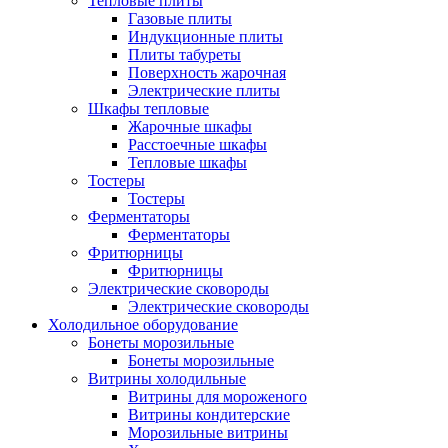
Тепловые плиты
Газовые плиты
Индукционные плиты
Плиты табуреты
Поверхность жарочная
Электрические плиты
Шкафы тепловые
Жарочные шкафы
Расстоечные шкафы
Тепловые шкафы
Тостеры
Тостеры
Ферментаторы
Ферментаторы
Фритюрницы
Фритюрницы
Электрические сковороды
Электрические сковороды
Холодильное оборудование
Бонеты морозильные
Бонеты морозильные
Витрины холодильные
Витрины для мороженого
Витрины кондитерские
Морозильные витрины