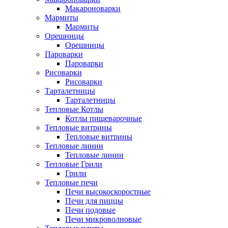
Макароноварки
Мармиты
Мармиты
Орешницы
Орешницы
Пароварки
Пароварки
Рисоварки
Рисоварки
Тарталетницы
Тарталетницы
Тепловые Котлы
Котлы пищеварочные
Тепловые витрины
Тепловые витрины
Тепловые линии
Тепловые линии
Тепловые Грили
Грили
Тепловые печи
Печи высокоскоростные
Печи для пиццы
Печи подовые
Печи микроволновые