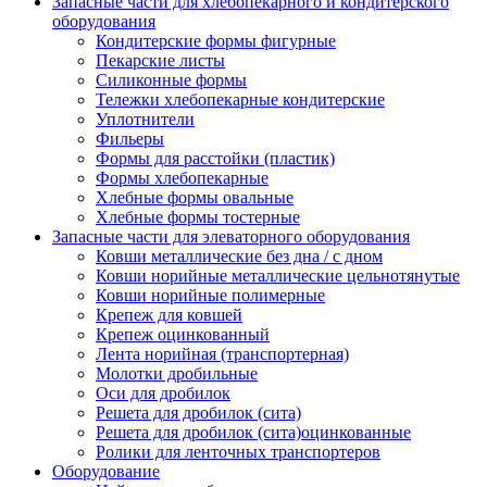
Запасные части для хлебопекарного и кондитерского
оборудования
Кондитерские формы фигурные
Пекарские листы
Силиконные формы
Тележки хлебопекарные кондитерские
Уплотнители
Фильеры
Формы для расстойки (пластик)
Формы хлебопекарные
Хлебные формы овальные
Хлебные формы тостерные
Запасные части для элеваторного оборудования
Ковши металлические без дна / с дном
Ковши норийные металлические цельнотянутые
Ковши норийные полимерные
Крепеж для ковшей
Крепеж оцинкованный
Лента норийная (транспортерная)
Молотки дробильные
Оси для дробилок
Решета для дробилок (сита)
Решета для дробилок (сита)оцинкованные
Ролики для ленточных транспортеров
Оборудование