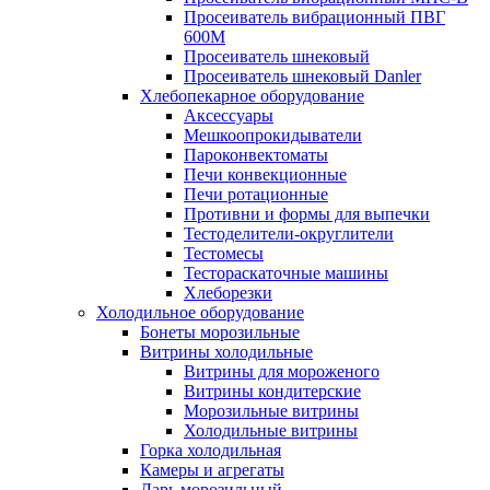
Просеиватель вибрационный ПВГ
600М
Просеиватель шнековый
Просеиватель шнековый Danler
Хлебопекарное оборудование
Аксессуары
Мешкоопрокидыватели
Пароконвектоматы
Печи конвекционные
Печи ротационные
Противни и формы для выпечки
Тестоделители-округлители
Тестомесы
Тестораскаточные машины
Хлеборезки
Холодильное оборудование
Бонеты морозильные
Витрины холодильные
Витрины для мороженого
Витрины кондитерские
Морозильные витрины
Холодильные витрины
Горка холодильная
Камеры и агрегаты
Ларь морозильный