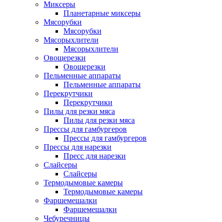
Миксеры
Планетарные миксеры
Мясорубки
Мясорубки
Мясорыхлители
Мясорыхлители
Овощерезки
Овощерезки
Пельменные аппараты
Пельменные аппараты
Перекрутчики
Перекрутчики
Пилы для резки мяса
Пилы для резки мяса
Прессы для гамбургеров
Прессы для гамбургеров
Прессы для нарезки
Пресс для нарезки
Слайсеры
Слайсеры
Термодымовые камеры
Термодымовые камеры
Фаршемешалки
Фаршемешалки
Чебуречницы