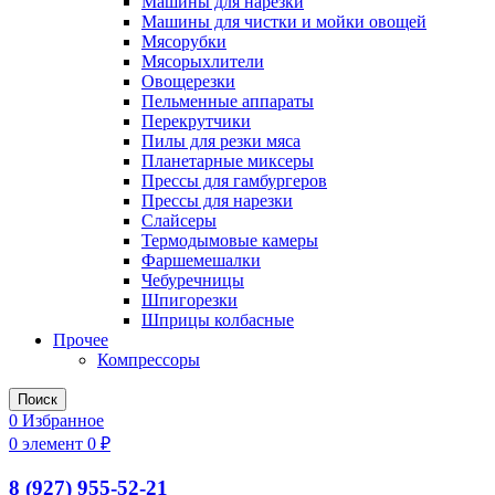
Машины для нарезки
Машины для чистки и мойки овощей
Мясорубки
Мясорыхлители
Овощерезки
Пельменные аппараты
Перекрутчики
Пилы для резки мяса
Планетарные миксеры
Прессы для гамбургеров
Прессы для нарезки
Слайсеры
Термодымовые камеры
Фаршемешалки
Чебуречницы
Шпигорезки
Шприцы колбасные
Прочее
Компрессоры
Поиск
0
Избранное
0
элемент
0
₽
8 (927) 955-52-21