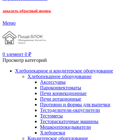
заказать обратный звонок
Меню
0
элемент
0
₽
Просмотр категорий
Хлебопекарное и кондитерское оборудование
Хлебопекарное оборудование
Аксессуары
Пароконвектоматы
Печи конвекционные
Печи ротационные
Противни и формы для выпечки
Тестоделители-округлители
Тестомесы
Тестораскаточные машины
Мешкоопрокидыватели
Хлеборезки
Кондитерское оборудование