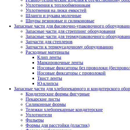
Уплотнения к теплообменникам
Уплотнения на люки емкостей
Шланги и рукава молочные
Шнуры резиновые и силиконовые
Запасные части для фасовочно-упаковочного оборудован
Запасные части для стреппинг оборудования
Запасные части для термоупаковочного оборудован
Запчасти для степлеров
Запчасти к термоусадочному оборудованию
Расходные материалы
Клип ленты
Маркировочные ленты
Носовые фиксаторы без проволоки (беспрово
Носовые фиксаторы с проволокой
Твист ленты
Ю-клипсы
Запасные части для хлебопекарного и кондитерского обо
Кондитерские формы фигурные
Пекарские листы
Силиконные формы
Тележки хлебопекарные кондитерские
Уплотнители
Фильеры
Формы для расстойки (пластик)