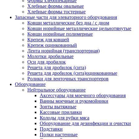
Формы хлебопекарные
Хлебные формы овальные
Хлебные формы тостерные
Запасные части для элеваторного оборудования
Ковши металлические без дна / с дном
Ковши норийные металлические цельнотянутые
Ковши норийные полимерные
Крепеж для ковшей
Крепеж оцинкованный
Лента норийная (транспортерная)
Молотки дробильные
Оси для дробилок
Решета для дробилок (сита)
Решета для дробилок (сита)оцинкованные
Ролики для ленточных транспортеров
Оборудование
Нейтральное оборудование
Аксессуары для моечного оборудования
Ванны моечные и рукомойники
Зонты вытяжные
Кассовые прилавки
Колоды для рубки мяса
Оборудование для дезинфекции и очистки
Подставки
Полки настенные