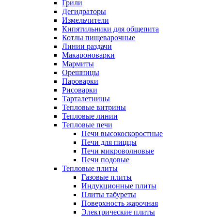
Грили
Дегидраторы
Измельчители
Кипятильники для общепита
Котлы пищеварочные
Линии раздачи
Макароноварки
Мармиты
Орешницы
Пароварки
Рисоварки
Тарталетницы
Тепловые витрины
Тепловые линии
Тепловые печи
Печи высокоскоростные
Печи для пиццы
Печи микроволновые
Печи подовые
Тепловые плиты
Газовые плиты
Индукционные плиты
Плиты табуреты
Поверхность жарочная
Электрические плиты