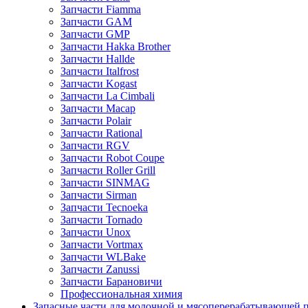
Запчасти Fiamma
Запчасти GAM
Запчасти GMP
Запчасти Hakka Brother
Запчасти Hallde
Запчасти Italfrost
Запчасти Kogast
Запчасти La Cimbali
Запчасти Macap
Запчасти Polair
Запчасти Rational
Запчасти RGV
Запчасти Robot Coupe
Запчасти Roller Grill
Запчасти SINMAG
Запчасти Sirman
Запчасти Tecnoeka
Запчасти Tornado
Запчасти Unox
Запчасти Vortmax
Запчасти WLBake
Запчасти Zanussi
Запчасти Барановичи
Профессиональная химия
Запасные части для молочной и мясоперерабатывающей