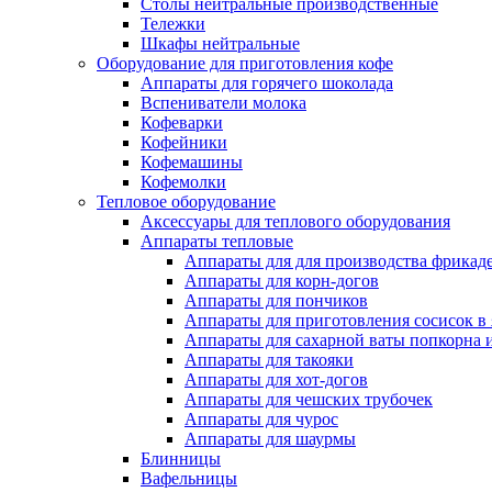
Столы нейтральные производственные
Тележки
Шкафы нейтральные
Оборудование для приготовления кофе
Аппараты для горячего шоколада
Вспениватели молока
Кофеварки
Кофейники
Кофемашины
Кофемолки
Тепловое оборудование
Аксессуары для теплового оборудования
Аппараты тепловые
Аппараты для для производства фрикад
Аппараты для корн-догов
Аппараты для пончиков
Аппараты для приготовления сосисок в
Аппараты для сахарной ваты попкорна 
Аппараты для такояки
Аппараты для хот-догов
Аппараты для чешских трубочек
Аппараты для чурос
Аппараты для шаурмы
Блинницы
Вафельницы