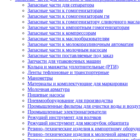
Запасные части для сепаратора
Запасные части к гомогенизаторам
Запасные части к гомогенизаторам гм
Запасные части к гомогенизатору сливочного масла
Запасные части к импортным гомогенизаторам
Запасные части к компрессорам
Запасные части к маслообразователям
Запасные части к молокоразливочным автоматам
Запасные части к молочным насосам
Запасные части поставляемые под заказ
Запчасти для упаковочных машин
Кольца и манжеты уплотнительные (РТИ)
Ленты тефлоновые и транспортерные
Манометры
Материалы и комплектующие для маркировки
Молочная арматура
Пищевые насосы
Пневмооборудование для производства
Промышленные фильтры для очистки воды и возду
Промышленные электронагреватели
Режущий инструмент для волчков
Режущий инструмент для мясорубок общепита
Резино–технические изделия к импортному оборуд
Резино–технические изделия к молочной арматуре
Резино–технические изделия к отечественному об