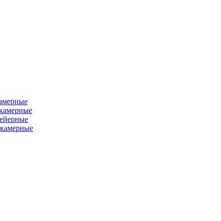
камерные
хкамерные
вейерные
окамерные