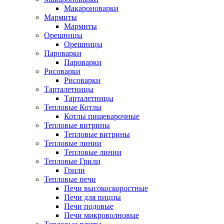
Макароноварки
Мармиты
Мармиты
Орешницы
Орешницы
Пароварки
Пароварки
Рисоварки
Рисоварки
Тарталетницы
Тарталетницы
Тепловые Котлы
Котлы пищеварочные
Тепловые витрины
Тепловые витрины
Тепловые линии
Тепловые линии
Тепловые Грили
Грили
Тепловые печи
Печи высокоскоростные
Печи для пиццы
Печи подовые
Печи микроволновые