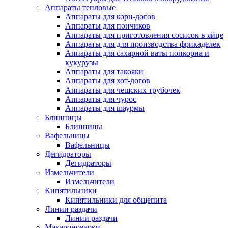
Аппараты тепловые
Аппараты для корн-догов
Аппараты для пончиков
Аппараты для приготовления сосисок в яйце
Аппараты для для производства фрикаделек
Аппараты для сахарной ваты попкорна и
кукурузы
Аппараты для такояки
Аппараты для хот-догов
Аппараты для чешских трубочек
Аппараты для чурос
Аппараты для шаурмы
Блинницы
Блинницы
Вафельницы
Вафельницы
Дегидраторы
Дегидраторы
Измельчители
Измельчители
Кипятильники
Кипятильники для общепита
Линии раздачи
Линии раздачи
Макароноварки