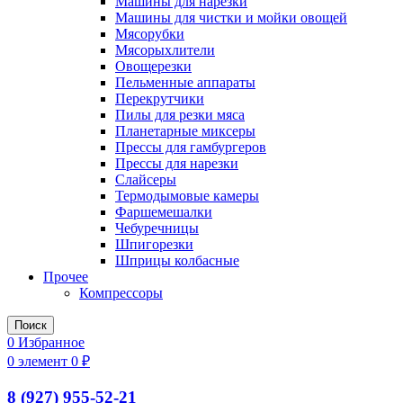
Машины для нарезки
Машины для чистки и мойки овощей
Мясорубки
Мясорыхлители
Овощерезки
Пельменные аппараты
Перекрутчики
Пилы для резки мяса
Планетарные миксеры
Прессы для гамбургеров
Прессы для нарезки
Слайсеры
Термодымовые камеры
Фаршемешалки
Чебуречницы
Шпигорезки
Шприцы колбасные
Прочее
Компрессоры
Поиск
0
Избранное
0
элемент
0
₽
8 (927) 955-52-21