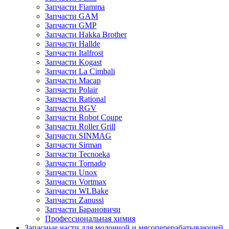
Запчасти Fiamma
Запчасти GAM
Запчасти GMP
Запчасти Hakka Brother
Запчасти Hallde
Запчасти Italfrost
Запчасти Kogast
Запчасти La Cimbali
Запчасти Macap
Запчасти Polair
Запчасти Rational
Запчасти RGV
Запчасти Robot Coupe
Запчасти Roller Grill
Запчасти SINMAG
Запчасти Sirman
Запчасти Tecnoeka
Запчасти Tornado
Запчасти Unox
Запчасти Vortmax
Запчасти WLBake
Запчасти Zanussi
Запчасти Барановичи
Профессиональная химия
Запасные части для молочной и мясоперерабатывающей