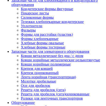
Запасные части для хлебопекарного и кондитерского
оборудования
Кондитерские формы фигурные
Пекарские листы
Силиконные формы
Тележки хлебопекарные кондитерские
Уплотнители
Фильеры
Формы для расстойки (пластик)
Формы хлебопекарные
Хлебные формы овальные
Хлебные формы тостерные
Запасные части для элеваторного оборудования
Ковши металлические без дна / с дном
Ковши норийные металлические цельнотянутые
Ковши норийные полимерные
Крепеж для ковшей
Крепеж оцинкованный
Лента норийная (транспортерная)
Молотки дробильные
Оси для дробилок
Решета для дробилок (сита)
Решета для дробилок (сита)оцинкованные
Ролики для ленточных транспортеров
Оборудование