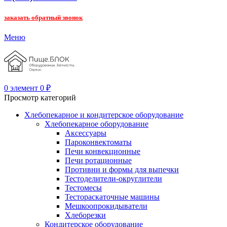
заказать обратный звонок
Меню
0
элемент
0
₽
Просмотр категорий
Хлебопекарное и кондитерское оборудование
Хлебопекарное оборудование
Аксессуары
Пароконвектоматы
Печи конвекционные
Печи ротационные
Противни и формы для выпечки
Тестоделители-округлители
Тестомесы
Тестораскаточные машины
Мешкоопрокидыватели
Хлеборезки
Кондитерское оборудование