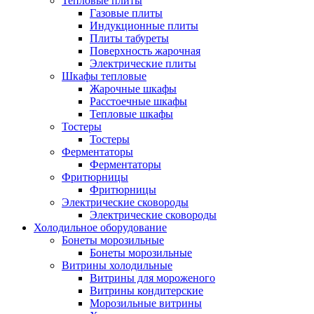
Тепловые плиты
Газовые плиты
Индукционные плиты
Плиты табуреты
Поверхность жарочная
Электрические плиты
Шкафы тепловые
Жарочные шкафы
Расстоечные шкафы
Тепловые шкафы
Тостеры
Тостеры
Ферментаторы
Ферментаторы
Фритюрницы
Фритюрницы
Электрические сковороды
Электрические сковороды
Холодильное оборудование
Бонеты морозильные
Бонеты морозильные
Витрины холодильные
Витрины для мороженого
Витрины кондитерские
Морозильные витрины