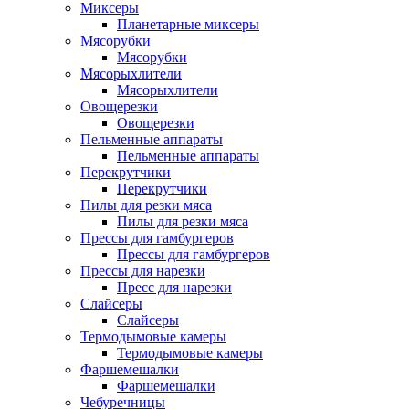
Миксеры
Планетарные миксеры
Мясорубки
Мясорубки
Мясорыхлители
Мясорыхлители
Овощерезки
Овощерезки
Пельменные аппараты
Пельменные аппараты
Перекрутчики
Перекрутчики
Пилы для резки мяса
Пилы для резки мяса
Прессы для гамбургеров
Прессы для гамбургеров
Прессы для нарезки
Пресс для нарезки
Слайсеры
Слайсеры
Термодымовые камеры
Термодымовые камеры
Фаршемешалки
Фаршемешалки
Чебуречницы