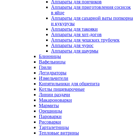
Аппараты для пончиков
Аппараты для приготовления сосисок
в яйце
Аппараты для сахарной ваты попкорна
и кукурузы
Аппараты для такояки
Аппараты для хот-догов
Аппараты для чешских трубочек
Аппараты для чурос
Аппараты для шаурмы
Блинницы
Вафельницы
Грили
Дегидраторы
Измельчители
Кипятильники для общепита
Котлы пищеварочные
Линии раздачи
Макароноварки
Мармиты
Орешницы
Пароварки
Рисоварки
Тарталетницы
Тепловые витрины