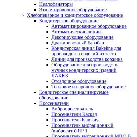
Целлофанаторы
Этикетировочное оборудование
Хлебопекарное и кондитерское оборудование
Кондитерское оборудование
Автоматизированное оборудование
Автоматические линии
Декорирующее оборудование
Дражировочный барабан
Кондитерская линия Bakeline для
производства изделий из теста
Линии для производства коржика
Оборудование для производства
мучных кондитерских изделий
ЛАККК
Отсадочное оборудование
Тепловое и варочное оборудование
Кондитерское специализируемое
оборудование
Просеиватели
Вибропросеиватель
Просеиватели Каскад
Просеиватель Kumkaya
Просеиватель вибрационный
(вибросито) ЯР 1
Просеиватель вибрационный МПС-В