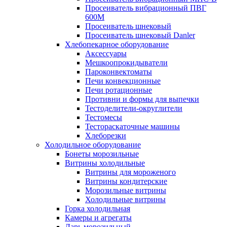
Просеиватель вибрационный ПВГ
600М
Просеиватель шнековый
Просеиватель шнековый Danler
Хлебопекарное оборудование
Аксессуары
Мешкоопрокидыватели
Пароконвектоматы
Печи конвекционные
Печи ротационные
Противни и формы для выпечки
Тестоделители-округлители
Тестомесы
Тестораскаточные машины
Хлеборезки
Холодильное оборудование
Бонеты морозильные
Витрины холодильные
Витрины для мороженого
Витрины кондитерские
Морозильные витрины
Холодильные витрины
Горка холодильная
Камеры и агрегаты
Ларь морозильный