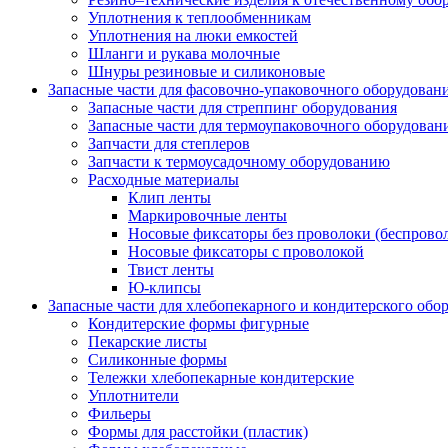
Уплотнения к теплообменникам
Уплотнения на люки емкостей
Шланги и рукава молочные
Шнуры резиновые и силиконовые
Запасные части для фасовочно-упаковочного оборудован
Запасные части для стреппинг оборудования
Запасные части для термоупаковочного оборудован
Запчасти для степлеров
Запчасти к термоусадочному оборудованию
Расходные материалы
Клип ленты
Маркировочные ленты
Носовые фиксаторы без проволоки (беспрово
Носовые фиксаторы с проволокой
Твист ленты
Ю-клипсы
Запасные части для хлебопекарного и кондитерского обо
Кондитерские формы фигурные
Пекарские листы
Силиконные формы
Тележки хлебопекарные кондитерские
Уплотнители
Фильеры
Формы для расстойки (пластик)