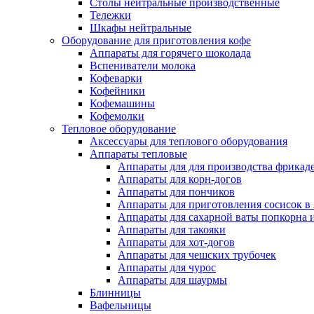
Столы нейтральные производственные
Тележки
Шкафы нейтральные
Оборудование для приготовления кофе
Аппараты для горячего шоколада
Вспениватели молока
Кофеварки
Кофейники
Кофемашины
Кофемолки
Тепловое оборудование
Аксессуары для теплового оборудования
Аппараты тепловые
Аппараты для для производства фрикад
Аппараты для корн-догов
Аппараты для пончиков
Аппараты для приготовления сосисок в
Аппараты для сахарной ваты попкорна 
Аппараты для такояки
Аппараты для хот-догов
Аппараты для чешских трубочек
Аппараты для чурос
Аппараты для шаурмы
Блинницы
Вафельницы