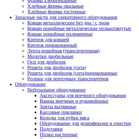
Формы хлебопекарные
Хлебные формы овальные
Хлебные формы тостерные
Запасные части для элеваторного оборудования
Ковши металлические без дна / с дном
Ковши норийные металлические цельнотянутые
Ковши норийные полимерные
Крепеж для ковшей
Крепеж оцинкованный
Лента норийная (транспортерная)
Молотки дробильные
Оси для дробилок
Решета для дробилок (сита)
Решета для дробилок (сита)оцинкованные
Ролики для ленточных транспортеров
Оборудование
Нейтральное оборудование
Аксессуары для моечного оборудования
Ванны моечные и рукомойники
Зонты вытяжные
Кассовые прилавки
Колоды для рубки мяса
Оборудование для дезинфекции и очистки
Подставки
Полки настенные