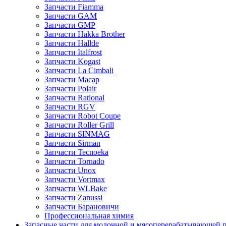
Запчасти Fiamma
Запчасти GAM
Запчасти GMP
Запчасти Hakka Brother
Запчасти Hallde
Запчасти Italfrost
Запчасти Kogast
Запчасти La Cimbali
Запчасти Macap
Запчасти Polair
Запчасти Rational
Запчасти RGV
Запчасти Robot Coupe
Запчасти Roller Grill
Запчасти SINMAG
Запчасти Sirman
Запчасти Tecnoeka
Запчасти Tornado
Запчасти Unox
Запчасти Vortmax
Запчасти WLBake
Запчасти Zanussi
Запчасти Барановичи
Профессиональная химия
Запасные части для молочной и мясоперерабатывающей