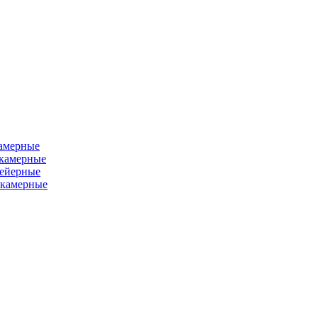
камерные
хкамерные
вейерные
окамерные