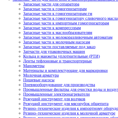
Запасные части для сепаратора
Запасные части к гомогенизаторам
Запасные части к гомогенизаторам гм
Запасные части к гомогенизатору сливочного масла
Запасные части к импортным гомогенизаторам
Запасные части к компрессорам
Запасные части к маслообразователям
Запасные части к молокоразливочным автоматам
Запасные части к молочным насосам
Запасные части поставляемые под заказ
Запчасти для упаковочных машин
Кольца и манжеты уплотнительные (РТИ)
Ленты тефлоновые и транспортерные
Манометры
Материалы и комплектующие для маркировки
Молочная арматура
Пищевые насосы
Пневмооборудование для производства
Промышленные фильтры для очистки воды и возду
Промышленные электронагреватели
Режущий инструмент для волчков
Режущий инструмент для мясорубок общепита
Резино–технические изделия к импортному оборуд
Резино–технические изделия к молочной арматуре
Резино–технические изделия к отечественному об