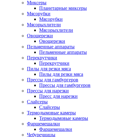
Миксеры
Планетарные миксеры
Мясорубки
Мясорубки
Мясорыхлители
Мясорыхлители
Овощерезки
Овощерезки
Пельменные аппараты
Пельменные аппараты
Перекрутчики
Перекрутчики
Пилы для резки мяса
Пилы для резки мяса
Прессы для гамбургеров
Прессы для гамбургеров
Прессы для нарезки
Пресс для нарезки
Слайсеры
Слайсеры
Термодымовые камеры
Термодымовые камеры
Фаршемешалки
Фаршемешалки
Чебуречницы