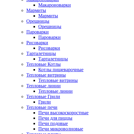
Макароноварки
Мармиты
Мармиты
Орешницы
Орешницы
Пароварки
Пароварки
Рисоварки
Рисоварки
Тарталетницы
Тарталетницы
Тепловые Котлы
Котлы пищеварочные
Тепловые витрины
Тепловые витрины
Тепловые линии
Тепловые линии
Тепловые Грили
Грили
Тепловые печи
Печи высокоскоростные
Печи для пиццы
Печи подовые
Печи микроволновые