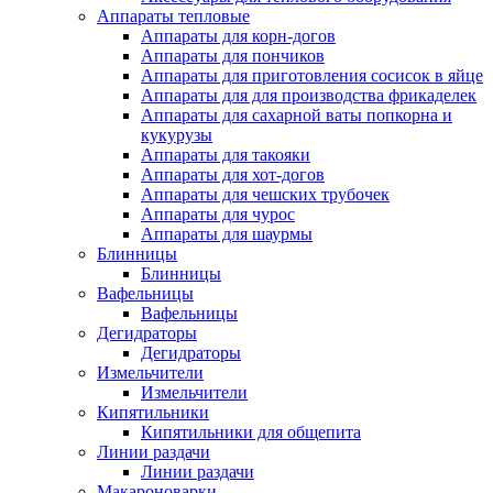
Аппараты тепловые
Аппараты для корн-догов
Аппараты для пончиков
Аппараты для приготовления сосисок в яйце
Аппараты для для производства фрикаделек
Аппараты для сахарной ваты попкорна и
кукурузы
Аппараты для такояки
Аппараты для хот-догов
Аппараты для чешских трубочек
Аппараты для чурос
Аппараты для шаурмы
Блинницы
Блинницы
Вафельницы
Вафельницы
Дегидраторы
Дегидраторы
Измельчители
Измельчители
Кипятильники
Кипятильники для общепита
Линии раздачи
Линии раздачи
Макароноварки