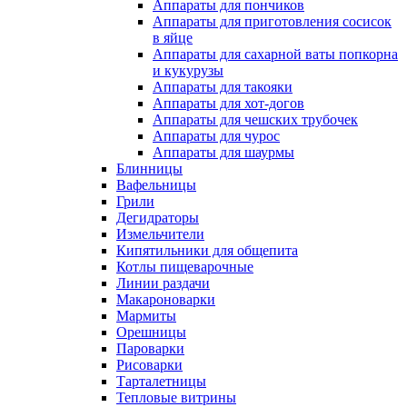
Аппараты для пончиков
Аппараты для приготовления сосисок
в яйце
Аппараты для сахарной ваты попкорна
и кукурузы
Аппараты для такояки
Аппараты для хот-догов
Аппараты для чешских трубочек
Аппараты для чурос
Аппараты для шаурмы
Блинницы
Вафельницы
Грили
Дегидраторы
Измельчители
Кипятильники для общепита
Котлы пищеварочные
Линии раздачи
Макароноварки
Мармиты
Орешницы
Пароварки
Рисоварки
Тарталетницы
Тепловые витрины