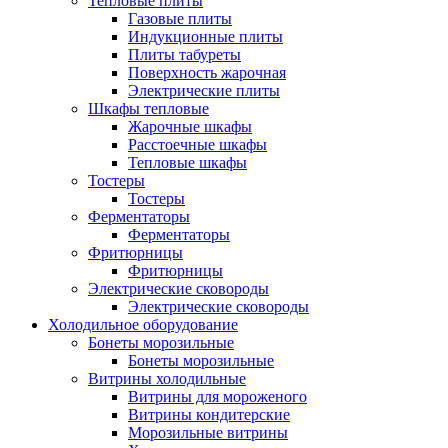
Тепловые плиты
Газовые плиты
Индукционные плиты
Плиты табуреты
Поверхность жарочная
Электрические плиты
Шкафы тепловые
Жарочные шкафы
Расстоечные шкафы
Тепловые шкафы
Тостеры
Тостеры
Ферментаторы
Ферментаторы
Фритюрницы
Фритюрницы
Электрические сковороды
Электрические сковороды
Холодильное оборудование
Бонеты морозильные
Бонеты морозильные
Витрины холодильные
Витрины для мороженого
Витрины кондитерские
Морозильные витрины