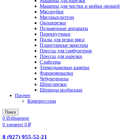
Машины для нарезки
Машины для чистки и мойки овощей
Мясорубки
Мясорыхлители
Овощерезки
Пельменные аппараты
Перекрутчики
Пилы для резки мяса
Планетарные миксеры
Прессы для гамбургеров
Прессы для нарезки
Слайсеры
Термодымовые камеры
Фаршемешалки
Чебуречницы
Шпигорезки
Шприцы колбасные
Прочее
Компрессоры
Поиск
0
Избранное
0
элемент
0
₽
8 (927) 955-52-21