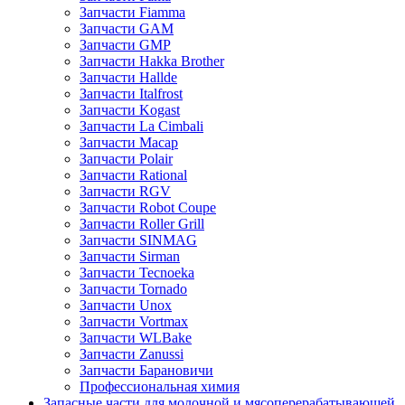
Запчасти Fiamma
Запчасти GAM
Запчасти GMP
Запчасти Hakka Brother
Запчасти Hallde
Запчасти Italfrost
Запчасти Kogast
Запчасти La Cimbali
Запчасти Macap
Запчасти Polair
Запчасти Rational
Запчасти RGV
Запчасти Robot Coupe
Запчасти Roller Grill
Запчасти SINMAG
Запчасти Sirman
Запчасти Tecnoeka
Запчасти Tornado
Запчасти Unox
Запчасти Vortmax
Запчасти WLBake
Запчасти Zanussi
Запчасти Барановичи
Профессиональная химия
Запасные части для молочной и мясоперерабатывающей