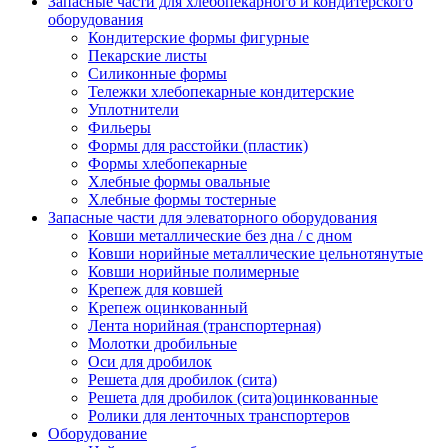
Запасные части для хлебопекарного и кондитерского
оборудования
Кондитерские формы фигурные
Пекарские листы
Силиконные формы
Тележки хлебопекарные кондитерские
Уплотнители
Фильеры
Формы для расстойки (пластик)
Формы хлебопекарные
Хлебные формы овальные
Хлебные формы тостерные
Запасные части для элеваторного оборудования
Ковши металлические без дна / с дном
Ковши норийные металлические цельнотянутые
Ковши норийные полимерные
Крепеж для ковшей
Крепеж оцинкованный
Лента норийная (транспортерная)
Молотки дробильные
Оси для дробилок
Решета для дробилок (сита)
Решета для дробилок (сита)оцинкованные
Ролики для ленточных транспортеров
Оборудование