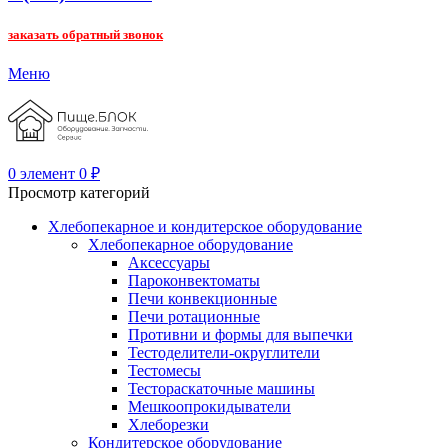
заказать обратный звонок
Меню
0
элемент
0
₽
Просмотр категорий
Хлебопекарное и кондитерское оборудование
Хлебопекарное оборудование
Аксессуары
Пароконвектоматы
Печи конвекционные
Печи ротационные
Противни и формы для выпечки
Тестоделители-округлители
Тестомесы
Тестораскаточные машины
Мешкоопрокидыватели
Хлеборезки
Кондитерское оборудование