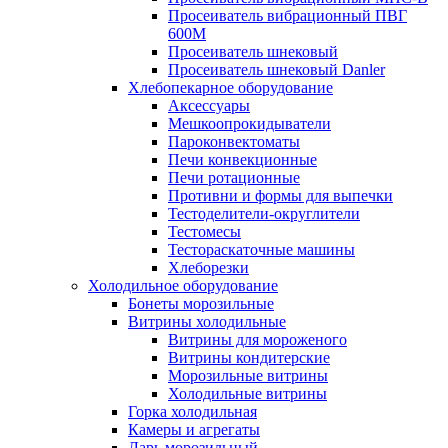
Просеиватель вибрационный ПВГ
600М
Просеиватель шнековый
Просеиватель шнековый Danler
Хлебопекарное оборудование
Аксессуары
Мешкоопрокидыватели
Пароконвектоматы
Печи конвекционные
Печи ротационные
Противни и формы для выпечки
Тестоделители-округлители
Тестомесы
Тестораскаточные машины
Хлеборезки
Холодильное оборудование
Бонеты морозильные
Витрины холодильные
Витрины для мороженого
Витрины кондитерские
Морозильные витрины
Холодильные витрины
Горка холодильная
Камеры и агрегаты
Ларь морозильный