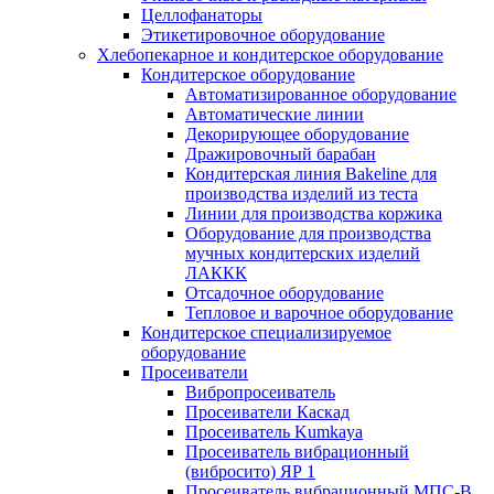
Целлофанаторы
Этикетировочное оборудование
Хлебопекарное и кондитерское оборудование
Кондитерское оборудование
Автоматизированное оборудование
Автоматические линии
Декорирующее оборудование
Дражировочный барабан
Кондитерская линия Bakeline для
производства изделий из теста
Линии для производства коржика
Оборудование для производства
мучных кондитерских изделий
ЛАККК
Отсадочное оборудование
Тепловое и варочное оборудование
Кондитерское специализируемое
оборудование
Просеиватели
Вибропросеиватель
Просеиватели Каскад
Просеиватель Kumkaya
Просеиватель вибрационный
(вибросито) ЯР 1
Просеиватель вибрационный МПС-В