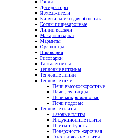
Грили
Дегидраторы
Измельчители
Кипятильники для общепита
Котлы пищеварочные
Линии раздачи
Макароноварки
Мармиты
Орешницы
Пароварки
Рисоварки
Тарталетницы
Тепловые витрины
Тепловые линии
Тепловые печи
Печи высокоскоростные
Печи для пиццы
Печи микроволновые
Печи подовые
Тепловые плиты
Газовые плиты
Индукционные плиты
Плиты табуреты
Поверхность жарочная
Электрические плиты