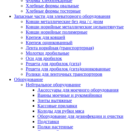
Формы хлебопекарные
Хлебные формы овальные
Хлебные формы тостерные
Запасные части для элеваторного оборудования
Ковши металлические без дна / с дном
Ковши норийные металлические цельнотянутые
Ковши норийные полимерные
Крепеж для ковшей
Крепеж оцинкованный
Лента норийная (транспортерная)
Молотки дробильные
Оси для дробилок
Решета для дробилок (сита)
Решета для дробилок (сита)оцинкованные
Ролики для ленточных транспортеров
Оборудование
Нейтральное оборудование
Аксессуары для моечного оборудования
Ванны моечные и рукомойники
Зонты вытяжные
Кассовые прилавки
Колоды для рубки мяса
Оборудование для дезинфекции и очистки
Подставки
Полки настенные