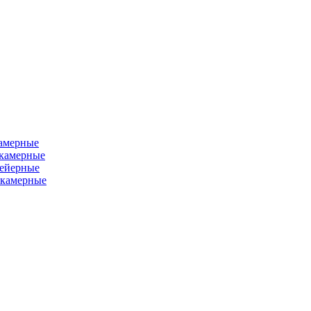
камерные
хкамерные
вейерные
окамерные