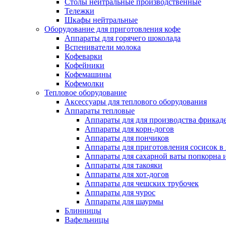
Столы нейтральные производственные
Тележки
Шкафы нейтральные
Оборудование для приготовления кофе
Аппараты для горячего шоколада
Вспениватели молока
Кофеварки
Кофейники
Кофемашины
Кофемолки
Тепловое оборудование
Аксессуары для теплового оборудования
Аппараты тепловые
Аппараты для для производства фрикад
Аппараты для корн-догов
Аппараты для пончиков
Аппараты для приготовления сосисок в
Аппараты для сахарной ваты попкорна 
Аппараты для такояки
Аппараты для хот-догов
Аппараты для чешских трубочек
Аппараты для чурос
Аппараты для шаурмы
Блинницы
Вафельницы