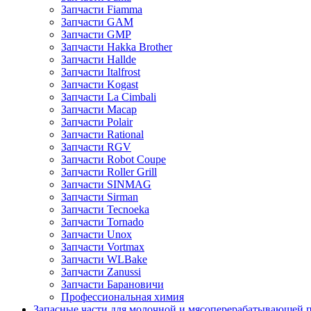
Запчасти Fiamma
Запчасти GAM
Запчасти GMP
Запчасти Hakka Brother
Запчасти Hallde
Запчасти Italfrost
Запчасти Kogast
Запчасти La Cimbali
Запчасти Macap
Запчасти Polair
Запчасти Rational
Запчасти RGV
Запчасти Robot Coupe
Запчасти Roller Grill
Запчасти SINMAG
Запчасти Sirman
Запчасти Tecnoeka
Запчасти Tornado
Запчасти Unox
Запчасти Vortmax
Запчасти WLBake
Запчасти Zanussi
Запчасти Барановичи
Профессиональная химия
Запасные части для молочной и мясоперерабатывающей