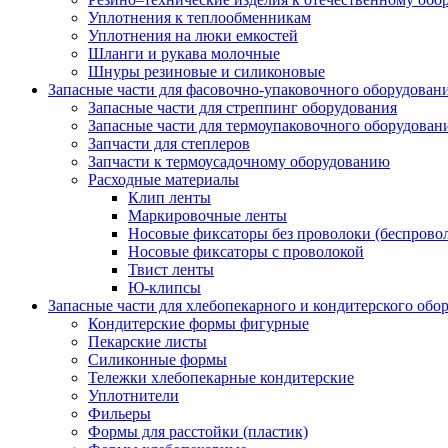
Уплотнения к теплообменникам
Уплотнения на люки емкостей
Шланги и рукава молочные
Шнуры резиновые и силиконовые
Запасные части для фасовочно-упаковочного оборудован
Запасные части для стреппинг оборудования
Запасные части для термоупаковочного оборудован
Запчасти для степлеров
Запчасти к термоусадочному оборудованию
Расходные материалы
Клип ленты
Маркировочные ленты
Носовые фиксаторы без проволоки (беспрово
Носовые фиксаторы с проволокой
Твист ленты
Ю-клипсы
Запасные части для хлебопекарного и кондитерского обо
Кондитерские формы фигурные
Пекарские листы
Силиконные формы
Тележки хлебопекарные кондитерские
Уплотнители
Фильеры
Формы для расстойки (пластик)