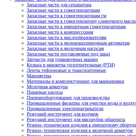
Запасные части для сепаратора
Запасные части к гомогенизаторам
Запасные части к гомогенизаторам гм
Запасные части к гомогенизатору сливочного масла
Запасные части к импортным гомогенизаторам
Запасные части к компрессорам
Запасные части к маслообразователям
Запасные части к молокоразливочным автоматам
Запасные части к молочным насосам
Запасные части поставляемые под заказ
Запчасти для упаковочных машин
Кольца и манжеты уплотнительные (РТИ)
Ленты тефлоновые и транспортерные
Манометры
Материалы и комплектующие для маркировки
Молочная арматура
Пищевые насосы
Пневмооборудование для производства
Промышленные фильтры для очистки воды и возду
Промышленные электронагреватели
Режущий инструмент для волчков
Режущий инструмент для мясорубок общепита
Резино–технические изделия к импортному оборуд
Резино–технические изделия к молочной арматуре
Резино–технические изделия к отечественному об