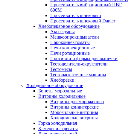
Просеиватель вибрационный ПВГ
600М
Просеиватель шнековый
Просеиватель шнековый Danler
Хлебопекарное оборудование
Аксессуары
Мешкоопрокидыватели
Пароконвектоматы
Печи конвекционные
Печи ротационные
Противни и формы для выпечки
Тестоделители-округлители
Тестомесы
Тестораскаточные машины
Хлеборезки
Холодильное оборудование
Бонеты морозильные
Витрины холодильные
Витрины для мороженого
Витрины кондитерские
Морозильные витрины
Холодильные витрины
Горка холодильная
Камеры и агрегаты
Ларь морозильный