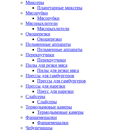
Миксеры
Планетарные миксеры
Мясорубки
Мясорубки
Мясорыхлители
Мясорыхлители
Овощерезки
Овощерезки
Пельменные аппараты
Пельменные аппараты
Перекрутчики
Перекрутчики
Пилы для резки мяса
Пилы для резки мяса
Прессы для гамбургеров
Прессы для гамбургеров
Прессы для нарезки
Пресс для нарезки
Слайсеры
Слайсеры
Термодымовые камеры
Термодымовые камеры
Фаршемешалки
Фаршемешалки
Чебуречницы