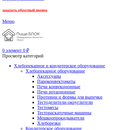
заказать обратный звонок
Меню
0
элемент
0
₽
Просмотр категорий
Хлебопекарное и кондитерское оборудование
Хлебопекарное оборудование
Аксессуары
Пароконвектоматы
Печи конвекционные
Печи ротационные
Противни и формы для выпечки
Тестоделители-округлители
Тестомесы
Тестораскаточные машины
Мешкоопрокидыватели
Хлеборезки
Кондитерское оборудование