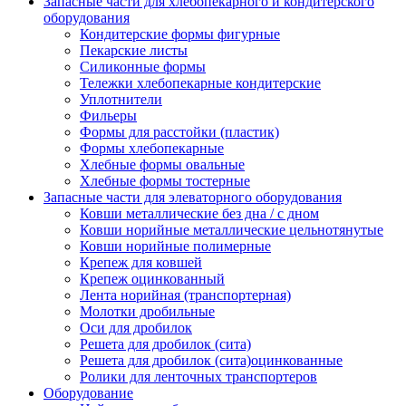
Запасные части для хлебопекарного и кондитерского
оборудования
Кондитерские формы фигурные
Пекарские листы
Силиконные формы
Тележки хлебопекарные кондитерские
Уплотнители
Фильеры
Формы для расстойки (пластик)
Формы хлебопекарные
Хлебные формы овальные
Хлебные формы тостерные
Запасные части для элеваторного оборудования
Ковши металлические без дна / с дном
Ковши норийные металлические цельнотянутые
Ковши норийные полимерные
Крепеж для ковшей
Крепеж оцинкованный
Лента норийная (транспортерная)
Молотки дробильные
Оси для дробилок
Решета для дробилок (сита)
Решета для дробилок (сита)оцинкованные
Ролики для ленточных транспортеров
Оборудование