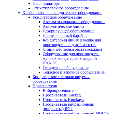
Целлофанаторы
Этикетировочное оборудование
Хлебопекарное и кондитерское оборудование
Кондитерское оборудование
Автоматизированное оборудование
Автоматические линии
Декорирующее оборудование
Дражировочный барабан
Кондитерская линия Bakeline для
производства изделий из теста
Линии для производства коржика
Оборудование для производства
мучных кондитерских изделий
ЛАККК
Отсадочное оборудование
Тепловое и варочное оборудование
Кондитерское специализируемое
оборудование
Просеиватели
Вибропросеиватель
Просеиватели Каскад
Просеиватель Kumkaya
Просеиватель вибрационный
(вибросито) ЯР 1
Просеиватель вибрационный МПС-В