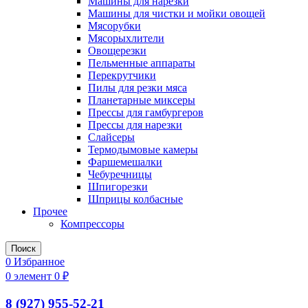
Машины для нарезки
Машины для чистки и мойки овощей
Мясорубки
Мясорыхлители
Овощерезки
Пельменные аппараты
Перекрутчики
Пилы для резки мяса
Планетарные миксеры
Прессы для гамбургеров
Прессы для нарезки
Слайсеры
Термодымовые камеры
Фаршемешалки
Чебуречницы
Шпигорезки
Шприцы колбасные
Прочее
Компрессоры
Поиск
0
Избранное
0
элемент
0
₽
8 (927) 955-52-21