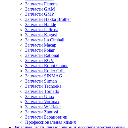
Запчасти Fiamma
Запчасти GAM
Запчасти GMP
Запчасти Hakka Brother
Запчасти Hallde
Запчасти Italfrost
Запчасти Kogast
Запчасти La Cimbali
Запчасти Macap
Запчасти Polair
Запчасти Rational
Запчасти RGV
Запчасти Robot Coupe
Запчасти Roller Grill
Запчасти SINMAG
Запчасти Sirman
Запчасти Tecnoeka
Запчасти Tornado
Запчасти Unox
Запчасти Vortmax
Запчасти WLBake
Запчасти Zanussi
Запчасти Барановичи
Профессиональная химия
Запасные части для молочной и мясоперерабатывающей