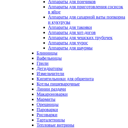
Аппараты для пончиков
Аппараты для приготовления сосисок
в яйце
Аппараты для сахарной ваты попкорна
и кукурузы
Аппараты для такояки
Аппараты для хот-догов
Аппараты для чешских трубочек
Аппараты для чурос
Аппараты для шаурмы
Блинницы
Вафельницы
Грили
Дегидраторы
Измельчители
Кипятильники для общепита
Котлы пищеварочные
Линии раздачи
Макароноварки
Мармиты
Орешницы
Пароварки
Рисоварки
Тарталетницы
Тепловые витрины