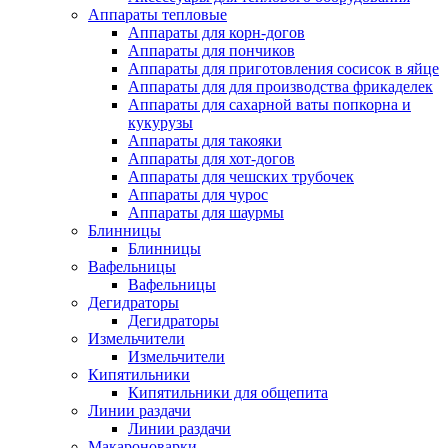
Аппараты тепловые
Аппараты для корн-догов
Аппараты для пончиков
Аппараты для приготовления сосисок в яйце
Аппараты для для производства фрикаделек
Аппараты для сахарной ваты попкорна и
кукурузы
Аппараты для такояки
Аппараты для хот-догов
Аппараты для чешских трубочек
Аппараты для чурос
Аппараты для шаурмы
Блинницы
Блинницы
Вафельницы
Вафельницы
Дегидраторы
Дегидраторы
Измельчители
Измельчители
Кипятильники
Кипятильники для общепита
Линии раздачи
Линии раздачи
Макароноварки