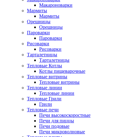
Макароноварки
Мармиты
Мармиты
Орешницы
Орешницы
Пароварки
Пароварки
Рисоварки
Рисоварки
Тарталетницы
Тарталетницы
Тепловые Котлы
Котлы пищеварочные
Тепловые витрины
Тепловые витрины
Тепловые линии
Тепловые линии
Тепловые Грили
Грили
Тепловые печи
Печи высокоскоростные
Печи для пиццы
Печи подовые
Печи микроволновые