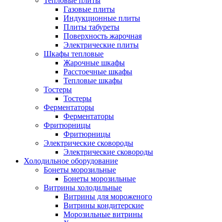
Тепловые плиты
Газовые плиты
Индукционные плиты
Плиты табуреты
Поверхность жарочная
Электрические плиты
Шкафы тепловые
Жарочные шкафы
Расстоечные шкафы
Тепловые шкафы
Тостеры
Тостеры
Ферментаторы
Ферментаторы
Фритюрницы
Фритюрницы
Электрические сковороды
Электрические сковороды
Холодильное оборудование
Бонеты морозильные
Бонеты морозильные
Витрины холодильные
Витрины для мороженого
Витрины кондитерские
Морозильные витрины