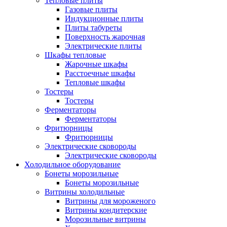
Тепловые плиты
Газовые плиты
Индукционные плиты
Плиты табуреты
Поверхность жарочная
Электрические плиты
Шкафы тепловые
Жарочные шкафы
Расстоечные шкафы
Тепловые шкафы
Тостеры
Тостеры
Ферментаторы
Ферментаторы
Фритюрницы
Фритюрницы
Электрические сковороды
Электрические сковороды
Холодильное оборудование
Бонеты морозильные
Бонеты морозильные
Витрины холодильные
Витрины для мороженого
Витрины кондитерские
Морозильные витрины