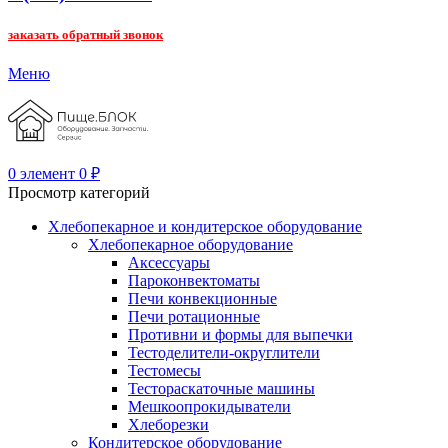
заказать обратный звонок
Меню
0
элемент
0
₽
Просмотр категорий
Хлебопекарное и кондитерское оборудование
Хлебопекарное оборудование
Аксессуары
Пароконвектоматы
Печи конвекционные
Печи ротационные
Противни и формы для выпечки
Тестоделители-округлители
Тестомесы
Тестораскаточные машины
Мешкоопрокидыватели
Хлеборезки
Кондитерское оборудование