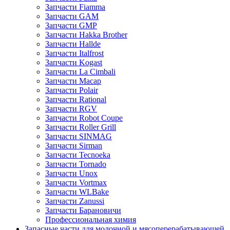
Запчасти Fiamma
Запчасти GAM
Запчасти GMP
Запчасти Hakka Brother
Запчасти Hallde
Запчасти Italfrost
Запчасти Kogast
Запчасти La Cimbali
Запчасти Macap
Запчасти Polair
Запчасти Rational
Запчасти RGV
Запчасти Robot Coupe
Запчасти Roller Grill
Запчасти SINMAG
Запчасти Sirman
Запчасти Tecnoeka
Запчасти Tornado
Запчасти Unox
Запчасти Vortmax
Запчасти WLBake
Запчасти Zanussi
Запчасти Барановичи
Профессиональная химия
Запасные части для молочной и мясоперерабатывающей