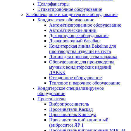
Целлофанаторы
Этикетировочное оборудование
Хлебопекарное и кондитерское оборудование
Кондитерское оборудование
Автоматизированное оборудование
Автоматические линии
Декорирующее оборудование
Дражировочный барабан
Кондитерская линия Bakeline для
производства изделий из теста
Линии для производства коржика
Оборудование для производства
мучных кондитерских изделий
ЛАККК
Отсадочное оборудование
Тепловое и варочное оборудование
Кондитерское специализируемое
оборудование
Просеиватели
Вибропросеиватель
Просеиватели Каскад
Просеиватель Kumkaya
Просеиватель вибрационный
(вибросито) ЯР 1
Просеиватель вибрационный МПС-В