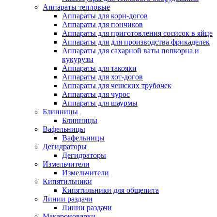
Аппараты тепловые
Аппараты для корн-догов
Аппараты для пончиков
Аппараты для приготовления сосисок в яйце
Аппараты для для производства фрикаделек
Аппараты для сахарной ваты попкорна и
кукурузы
Аппараты для такояки
Аппараты для хот-догов
Аппараты для чешских трубочек
Аппараты для чурос
Аппараты для шаурмы
Блинницы
Блинницы
Вафельницы
Вафельницы
Дегидраторы
Дегидраторы
Измельчители
Измельчители
Кипятильники
Кипятильники для общепита
Линии раздачи
Линии раздачи
Макароноварки