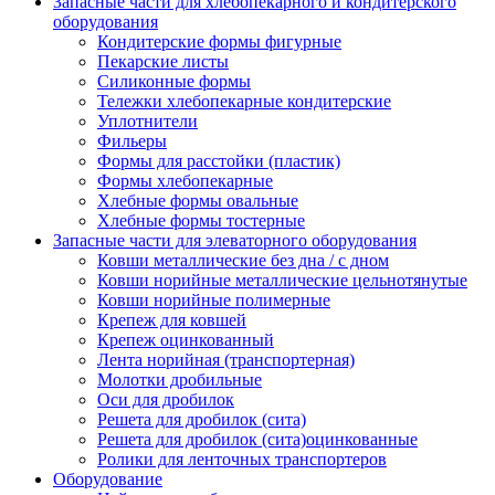
Запасные части для хлебопекарного и кондитерского
оборудования
Кондитерские формы фигурные
Пекарские листы
Силиконные формы
Тележки хлебопекарные кондитерские
Уплотнители
Фильеры
Формы для расстойки (пластик)
Формы хлебопекарные
Хлебные формы овальные
Хлебные формы тостерные
Запасные части для элеваторного оборудования
Ковши металлические без дна / с дном
Ковши норийные металлические цельнотянутые
Ковши норийные полимерные
Крепеж для ковшей
Крепеж оцинкованный
Лента норийная (транспортерная)
Молотки дробильные
Оси для дробилок
Решета для дробилок (сита)
Решета для дробилок (сита)оцинкованные
Ролики для ленточных транспортеров
Оборудование