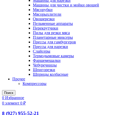
Машины для нарезки
Машины для чистки и мойки овощей
Мясорубки
Мясорыхлители
Овощерезки
Пельменные аппараты
Перекрутчики
Пилы для резки мяса
Планетарные миксеры
Прессы для гамбургеров
Прессы для нарезки
Слайсеры
Термодымовые камеры
Фаршемешалки
Чебуречницы
Шпигорезки
Шприцы колбасные
Прочее
Компрессоры
Поиск
0
Избранное
0
элемент
0
₽
8 (927) 955-52-21