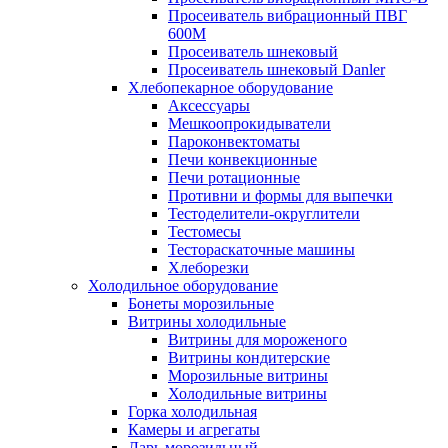
Просеиватель вибрационный ПВГ
600М
Просеиватель шнековый
Просеиватель шнековый Danler
Хлебопекарное оборудование
Аксессуары
Мешкоопрокидыватели
Пароконвектоматы
Печи конвекционные
Печи ротационные
Противни и формы для выпечки
Тестоделители-округлители
Тестомесы
Тестораскаточные машины
Хлеборезки
Холодильное оборудование
Бонеты морозильные
Витрины холодильные
Витрины для мороженого
Витрины кондитерские
Морозильные витрины
Холодильные витрины
Горка холодильная
Камеры и агрегаты
Ларь морозильный