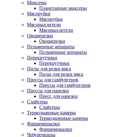
Миксеры
Планетарные миксеры
Мясорубки
Мясорубки
Мясорыхлители
Мясорыхлители
Овощерезки
Овощерезки
Пельменные аппараты
Пельменные аппараты
Перекрутчики
Перекрутчики
Пилы для резки мяса
Пилы для резки мяса
Прессы для гамбургеров
Прессы для гамбургеров
Прессы для нарезки
Пресс для нарезки
Слайсеры
Слайсеры
Термодымовые камеры
Термодымовые камеры
Фаршемешалки
Фаршемешалки
Чебуречницы