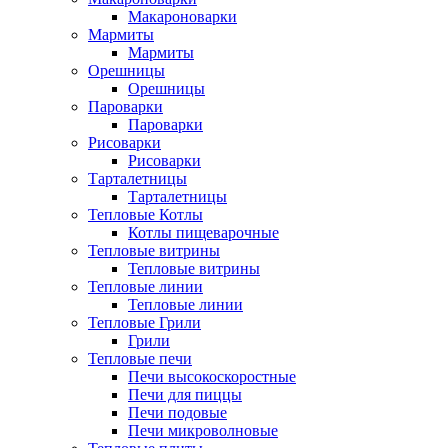
Макароноварки
Мармиты
Мармиты
Орешницы
Орешницы
Пароварки
Пароварки
Рисоварки
Рисоварки
Тарталетницы
Тарталетницы
Тепловые Котлы
Котлы пищеварочные
Тепловые витрины
Тепловые витрины
Тепловые линии
Тепловые линии
Тепловые Грили
Грили
Тепловые печи
Печи высокоскоростные
Печи для пиццы
Печи подовые
Печи микроволновые