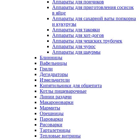
Аппараты для пончиков
Аппараты для приготовления сосисок
в яйце
Аппараты для сахарной ваты попкорна
и кукурузы
Аппараты для такояки
Аппараты для хот-догов
Аппараты для чешских трубочек
Аппараты для чурос
Аппараты для шаурмы
Блинницы
Вафельницы
Грили
Дегидраторы
Измельчители
Кипятильники для общепита
Котлы пищеварочные
Линии раздачи
Макароноварки
Мармиты
Орешницы
Пароварки
Рисоварки
Тарталетницы
Тепловые витрины