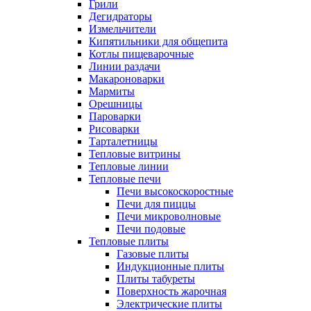
Грили
Дегидраторы
Измельчители
Кипятильники для общепита
Котлы пищеварочные
Линии раздачи
Макароноварки
Мармиты
Орешницы
Пароварки
Рисоварки
Тарталетницы
Тепловые витрины
Тепловые линии
Тепловые печи
Печи высокоскоростные
Печи для пиццы
Печи микроволновые
Печи подовые
Тепловые плиты
Газовые плиты
Индукционные плиты
Плиты табуреты
Поверхность жарочная
Электрические плиты