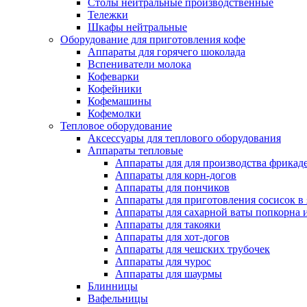
Столы нейтральные производственные
Тележки
Шкафы нейтральные
Оборудование для приготовления кофе
Аппараты для горячего шоколада
Вспениватели молока
Кофеварки
Кофейники
Кофемашины
Кофемолки
Тепловое оборудование
Аксессуары для теплового оборудования
Аппараты тепловые
Аппараты для для производства фрикад
Аппараты для корн-догов
Аппараты для пончиков
Аппараты для приготовления сосисок в
Аппараты для сахарной ваты попкорна 
Аппараты для такояки
Аппараты для хот-догов
Аппараты для чешских трубочек
Аппараты для чурос
Аппараты для шаурмы
Блинницы
Вафельницы