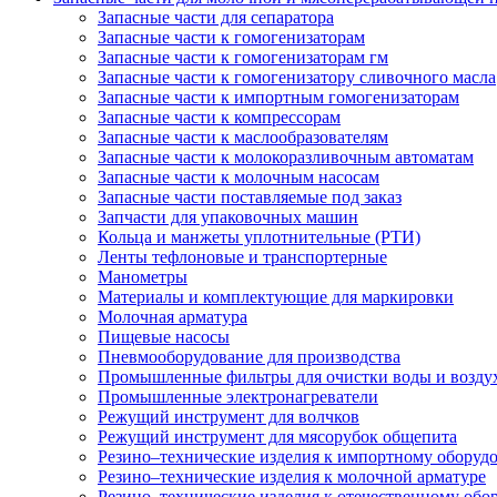
Запасные части для сепаратора
Запасные части к гомогенизаторам
Запасные части к гомогенизаторам гм
Запасные части к гомогенизатору сливочного масла
Запасные части к импортным гомогенизаторам
Запасные части к компрессорам
Запасные части к маслообразователям
Запасные части к молокоразливочным автоматам
Запасные части к молочным насосам
Запасные части поставляемые под заказ
Запчасти для упаковочных машин
Кольца и манжеты уплотнительные (РТИ)
Ленты тефлоновые и транспортерные
Манометры
Материалы и комплектующие для маркировки
Молочная арматура
Пищевые насосы
Пневмооборудование для производства
Промышленные фильтры для очистки воды и возду
Промышленные электронагреватели
Режущий инструмент для волчков
Режущий инструмент для мясорубок общепита
Резино–технические изделия к импортному оборуд
Резино–технические изделия к молочной арматуре
Резино–технические изделия к отечественному об