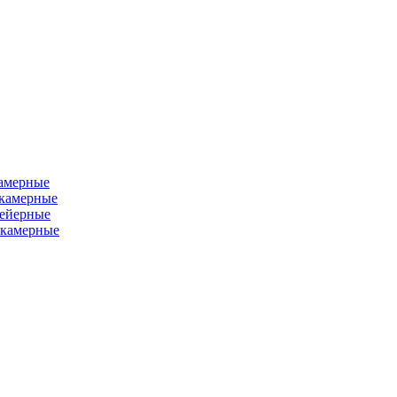
камерные
хкамерные
вейерные
окамерные