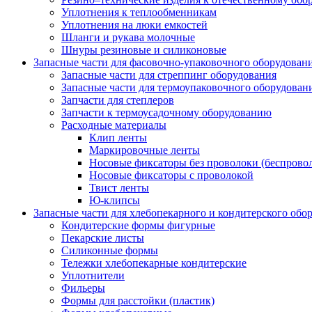
Уплотнения к теплообменникам
Уплотнения на люки емкостей
Шланги и рукава молочные
Шнуры резиновые и силиконовые
Запасные части для фасовочно-упаковочного оборудован
Запасные части для стреппинг оборудования
Запасные части для термоупаковочного оборудован
Запчасти для степлеров
Запчасти к термоусадочному оборудованию
Расходные материалы
Клип ленты
Маркировочные ленты
Носовые фиксаторы без проволоки (беспрово
Носовые фиксаторы с проволокой
Твист ленты
Ю-клипсы
Запасные части для хлебопекарного и кондитерского обо
Кондитерские формы фигурные
Пекарские листы
Силиконные формы
Тележки хлебопекарные кондитерские
Уплотнители
Фильеры
Формы для расстойки (пластик)