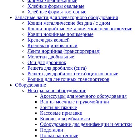
Формы хлебопекарные
Хлебные формы овальные
Хлебные формы тостерные
Запасные части для элеваторного оборудования
Ковши металлические без дна / с дном
Ковши норийные металлические цельнотянутые
Ковши норийные полимерные
Крепеж для ковшей
Крепеж оцинкованный
Лента норийная (транспортерная)
Молотки дробильные
Оси для дробилок
Решета для дробилок (сита)
Решета для дробилок (сита)оцинкованные
Ролики для ленточных транспортеров
Оборудование
Нейтральное оборудование
Аксессуары для моечного оборудования
Ванны моечные и рукомойники
Зонты вытяжные
Кассовые прилавки
Колоды для рубки мяса
Оборудование для дезинфекции и очистки
Подставки
Полки настенные