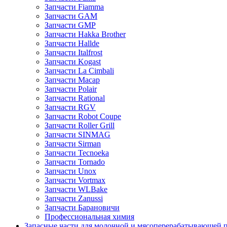
Запчасти Fiamma
Запчасти GAM
Запчасти GMP
Запчасти Hakka Brother
Запчасти Hallde
Запчасти Italfrost
Запчасти Kogast
Запчасти La Cimbali
Запчасти Macap
Запчасти Polair
Запчасти Rational
Запчасти RGV
Запчасти Robot Coupe
Запчасти Roller Grill
Запчасти SINMAG
Запчасти Sirman
Запчасти Tecnoeka
Запчасти Tornado
Запчасти Unox
Запчасти Vortmax
Запчасти WLBake
Запчасти Zanussi
Запчасти Барановичи
Профессиональная химия
Запасные части для молочной и мясоперерабатывающей