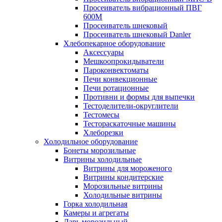
Просеиватель вибрационный ПВГ
600М
Просеиватель шнековый
Просеиватель шнековый Danler
Хлебопекарное оборудование
Аксессуары
Мешкоопрокидыватели
Пароконвектоматы
Печи конвекционные
Печи ротационные
Противни и формы для выпечки
Тестоделители-округлители
Тестомесы
Тестораскаточные машины
Хлеборезки
Холодильное оборудование
Бонеты морозильные
Витрины холодильные
Витрины для мороженого
Витрины кондитерские
Морозильные витрины
Холодильные витрины
Горка холодильная
Камеры и агрегаты
Ларь морозильный