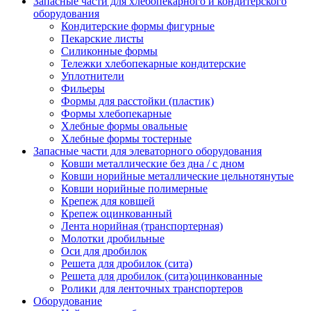
Запасные части для хлебопекарного и кондитерского
оборудования
Кондитерские формы фигурные
Пекарские листы
Силиконные формы
Тележки хлебопекарные кондитерские
Уплотнители
Фильеры
Формы для расстойки (пластик)
Формы хлебопекарные
Хлебные формы овальные
Хлебные формы тостерные
Запасные части для элеваторного оборудования
Ковши металлические без дна / с дном
Ковши норийные металлические цельнотянутые
Ковши норийные полимерные
Крепеж для ковшей
Крепеж оцинкованный
Лента норийная (транспортерная)
Молотки дробильные
Оси для дробилок
Решета для дробилок (сита)
Решета для дробилок (сита)оцинкованные
Ролики для ленточных транспортеров
Оборудование