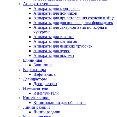
Аппараты тепловые
Аппараты для корн-догов
Аппараты для пончиков
Аппараты для приготовления сосисок в яйце
Аппараты для для производства фрикаделек
Аппараты для сахарной ваты попкорна и
кукурузы
Аппараты для такояки
Аппараты для хот-догов
Аппараты для чешских трубочек
Аппараты для чурос
Аппараты для шаурмы
Блинницы
Блинницы
Вафельницы
Вафельницы
Дегидраторы
Дегидраторы
Измельчители
Измельчители
Кипятильники
Кипятильники для общепита
Линии раздачи
Линии раздачи
Макароноварки