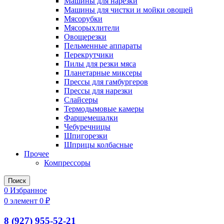
Машины для нарезки
Машины для чистки и мойки овощей
Мясорубки
Мясорыхлители
Овощерезки
Пельменные аппараты
Перекрутчики
Пилы для резки мяса
Планетарные миксеры
Прессы для гамбургеров
Прессы для нарезки
Слайсеры
Термодымовые камеры
Фаршемешалки
Чебуречницы
Шпигорезки
Шприцы колбасные
Прочее
Компрессоры
Поиск
0
Избранное
0
элемент
0
₽
8 (927) 955-52-21