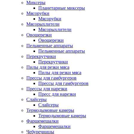
Миксеры
Планетарные миксеры
Мясорубки
Мясорубки
Мясорыхлители
Мясорыхлители
Овощерезки
Овощерезки
Пельменные аппараты
Пельменные аппараты
Перекрутчики
Перекрутчики
Пилы для резки мяса
Пилы для резки мяса
Прессы для гамбургеров
Прессы для гамбургеров
Прессы для нарезки
Пресс для нарезки
Слайсеры
Слайсеры
Термодымовые камеры
Термодымовые камеры
Фаршемешалки
Фаршемешалки
Чебуречницы