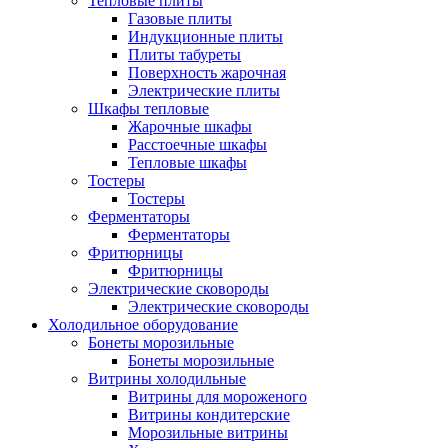
Тепловые плиты
Газовые плиты
Индукционные плиты
Плиты табуреты
Поверхность жарочная
Электрические плиты
Шкафы тепловые
Жарочные шкафы
Расстоечные шкафы
Тепловые шкафы
Тостеры
Тостеры
Ферментаторы
Ферментаторы
Фритюрницы
Фритюрницы
Электрические сковороды
Электрические сковороды
Холодильное оборудование
Бонеты морозильные
Бонеты морозильные
Витрины холодильные
Витрины для мороженого
Витрины кондитерские
Морозильные витрины