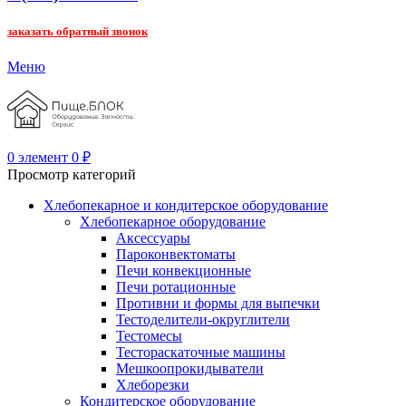
заказать обратный звонок
Меню
0
элемент
0
₽
Просмотр категорий
Хлебопекарное и кондитерское оборудование
Хлебопекарное оборудование
Аксессуары
Пароконвектоматы
Печи конвекционные
Печи ротационные
Противни и формы для выпечки
Тестоделители-округлители
Тестомесы
Тестораскаточные машины
Мешкоопрокидыватели
Хлеборезки
Кондитерское оборудование