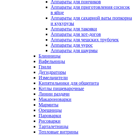
Аппараты для пончиков
Аппараты для приготовления сосисок
в яйце
Аппараты для сахарной ваты попкорна
и кукурузы
Аппараты для такояки
Аппараты для хот-догов
Аппараты для чешских трубочек
Аппараты для чурос
Аппараты для шаурмы
Блинницы
Вафельницы
Грили
Дегидраторы
Измельчители
Кипятильники для общепита
Котлы пищеварочные
Линии раздачи
Макароноварки
Мармиты
Орешницы
Пароварки
Рисоварки
Тарталетницы
Тепловые витрины