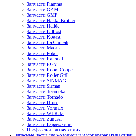
Запчасти Fiamma
Запчасти GAM
Запчасти GMP
Запчасти Hakka Brother
Запчасти Hallde
Запчасти Italfrost
Запчасти Kogast
Запчасти La Cimbali
Запчасти Macap
Запчасти Polair
Запчасти Rational
Запчасти RGV
Запчасти Robot Coupe
Запчасти Roller Grill
Запчасти SINMAG
Запчасти Sirman
Запчасти Tecnoeka
Запчасти Tornado
Запчасти Unox
Запчасти Vortmax
Запчасти WLBake
Запчасти Zanussi
Запчасти Барановичи
Профессиональная химия
Запасные части для молочной и мясоперерабатывающей