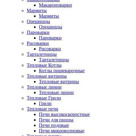
Макароноварки
Мармиты
Мармиты
Орешницы
Орешницы
Пароварки
Пароварки
Рисоварки
Рисоварки
Тарталетницы
Тарталетницы
Тепловые Котлы
Котлы пищеварочные
Тепловые витрины
Тепловые витрины
Тепловые линии
Тепловые линии
Тепловые Грили
Грили
Тепловые печи
Печи высокоскоростные
Печи для пиццы
Печи подовые
Печи микроволновые