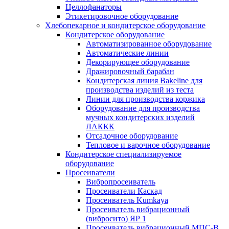
Целлофанаторы
Этикетировочное оборудование
Хлебопекарное и кондитерское оборудование
Кондитерское оборудование
Автоматизированное оборудование
Автоматические линии
Декорирующее оборудование
Дражировочный барабан
Кондитерская линия Bakeline для
производства изделий из теста
Линии для производства коржика
Оборудование для производства
мучных кондитерских изделий
ЛАККК
Отсадочное оборудование
Тепловое и варочное оборудование
Кондитерское специализируемое
оборудование
Просеиватели
Вибропросеиватель
Просеиватели Каскад
Просеиватель Kumkaya
Просеиватель вибрационный
(вибросито) ЯР 1
Просеиватель вибрационный МПС-В