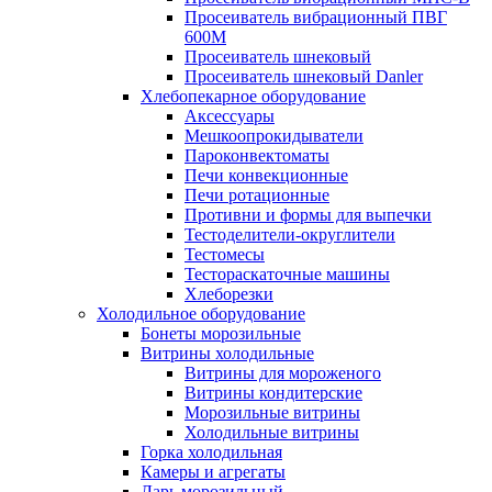
Просеиватель вибрационный ПВГ
600М
Просеиватель шнековый
Просеиватель шнековый Danler
Хлебопекарное оборудование
Аксессуары
Мешкоопрокидыватели
Пароконвектоматы
Печи конвекционные
Печи ротационные
Противни и формы для выпечки
Тестоделители-округлители
Тестомесы
Тестораскаточные машины
Хлеборезки
Холодильное оборудование
Бонеты морозильные
Витрины холодильные
Витрины для мороженого
Витрины кондитерские
Морозильные витрины
Холодильные витрины
Горка холодильная
Камеры и агрегаты
Ларь морозильный