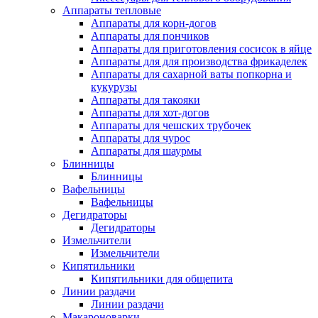
Аппараты тепловые
Аппараты для корн-догов
Аппараты для пончиков
Аппараты для приготовления сосисок в яйце
Аппараты для для производства фрикаделек
Аппараты для сахарной ваты попкорна и
кукурузы
Аппараты для такояки
Аппараты для хот-догов
Аппараты для чешских трубочек
Аппараты для чурос
Аппараты для шаурмы
Блинницы
Блинницы
Вафельницы
Вафельницы
Дегидраторы
Дегидраторы
Измельчители
Измельчители
Кипятильники
Кипятильники для общепита
Линии раздачи
Линии раздачи
Макароноварки