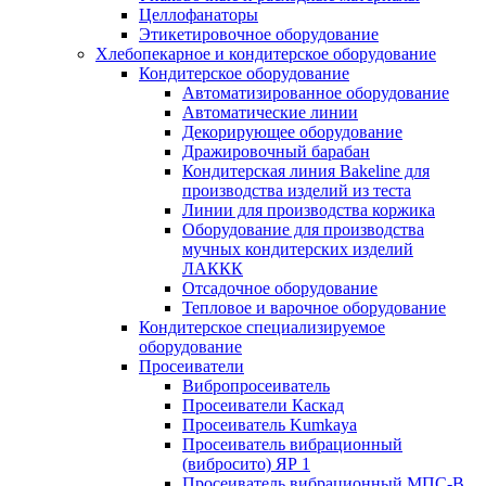
Целлофанаторы
Этикетировочное оборудование
Хлебопекарное и кондитерское оборудование
Кондитерское оборудование
Автоматизированное оборудование
Автоматические линии
Декорирующее оборудование
Дражировочный барабан
Кондитерская линия Bakeline для
производства изделий из теста
Линии для производства коржика
Оборудование для производства
мучных кондитерских изделий
ЛАККК
Отсадочное оборудование
Тепловое и варочное оборудование
Кондитерское специализируемое
оборудование
Просеиватели
Вибропросеиватель
Просеиватели Каскад
Просеиватель Kumkaya
Просеиватель вибрационный
(вибросито) ЯР 1
Просеиватель вибрационный МПС-В