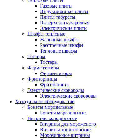
Тепловые плиты
Газовые плиты
Индукционные плиты
Плиты табуреты
Поверхность жарочная
Электрические плиты
Шкафы тепловые
Жарочные шкафы
Расстоечные шкафы
Тепловые шкафы
Тостеры
Тостеры
Ферментаторы
Ферментаторы
Фритюрницы
Фритюрницы
Электрические сковороды
Электрические сковороды
Холодильное оборудование
Бонеты морозильные
Бонеты морозильные
Витрины холодильные
Витрины для мороженого
Витрины кондитерские
Морозильные витрины