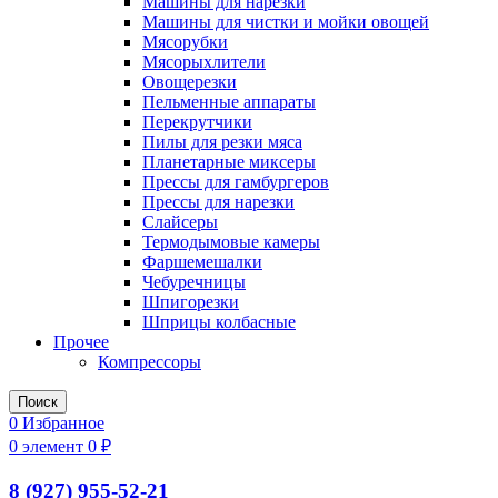
Машины для нарезки
Машины для чистки и мойки овощей
Мясорубки
Мясорыхлители
Овощерезки
Пельменные аппараты
Перекрутчики
Пилы для резки мяса
Планетарные миксеры
Прессы для гамбургеров
Прессы для нарезки
Слайсеры
Термодымовые камеры
Фаршемешалки
Чебуречницы
Шпигорезки
Шприцы колбасные
Прочее
Компрессоры
Поиск
0
Избранное
0
элемент
0
₽
8 (927) 955-52-21