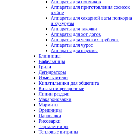
Аппараты для пончиков
Аппараты для приготовления сосисок
в яйце
Аппараты для сахарной ваты попкорна
и кукурузы
Аппараты для такояки
Аппараты для хот-догов
Аппараты для чешских трубочек
Аппараты для чурос
Аппараты для шаурмы
Блинницы
Вафельницы
Грили
Дегидраторы
Измельчители
Кипятильники для общепита
Котлы пищеварочные
Линии раздачи
Макароноварки
Мармиты
Орешницы
Пароварки
Рисоварки
Тарталетницы
Тепловые витрины