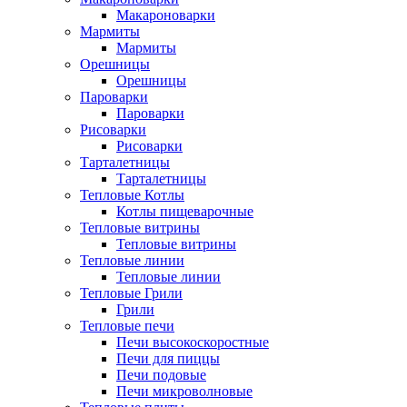
Макароноварки
Мармиты
Мармиты
Орешницы
Орешницы
Пароварки
Пароварки
Рисоварки
Рисоварки
Тарталетницы
Тарталетницы
Тепловые Котлы
Котлы пищеварочные
Тепловые витрины
Тепловые витрины
Тепловые линии
Тепловые линии
Тепловые Грили
Грили
Тепловые печи
Печи высокоскоростные
Печи для пиццы
Печи подовые
Печи микроволновые