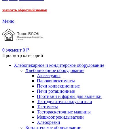
заказать обратный звонок
Меню
0
элемент
0
₽
Просмотр категорий
Хлебопекарное и кондитерское оборудование
Хлебопекарное оборудование
Аксессуары
Пароконвектоматы
Печи конвекционные
Печи ротационные
Противни и формы для выпечки
Тестоделители-округлители
Тестомесы
Тестораскаточные машины
Мешкоопрокидыватели
Хлеборезки
Кондитерское оборудование