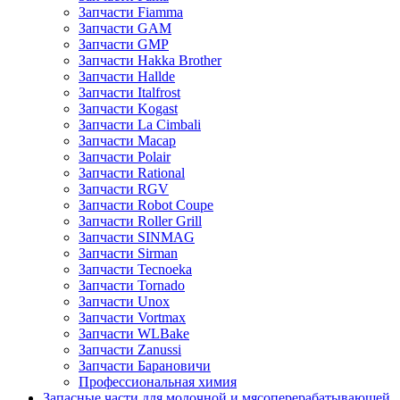
Запчасти Fiamma
Запчасти GAM
Запчасти GMP
Запчасти Hakka Brother
Запчасти Hallde
Запчасти Italfrost
Запчасти Kogast
Запчасти La Cimbali
Запчасти Macap
Запчасти Polair
Запчасти Rational
Запчасти RGV
Запчасти Robot Coupe
Запчасти Roller Grill
Запчасти SINMAG
Запчасти Sirman
Запчасти Tecnoeka
Запчасти Tornado
Запчасти Unox
Запчасти Vortmax
Запчасти WLBake
Запчасти Zanussi
Запчасти Барановичи
Профессиональная химия
Запасные части для молочной и мясоперерабатывающей