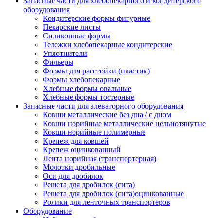
Запасные части для хлебопекарного и кондитерского
оборудования
Кондитерские формы фигурные
Пекарские листы
Силиконные формы
Тележки хлебопекарные кондитерские
Уплотнители
Фильеры
Формы для расстойки (пластик)
Формы хлебопекарные
Хлебные формы овальные
Хлебные формы тостерные
Запасные части для элеваторного оборудования
Ковши металлические без дна / с дном
Ковши норийные металлические цельнотянутые
Ковши норийные полимерные
Крепеж для ковшей
Крепеж оцинкованный
Лента норийная (транспортерная)
Молотки дробильные
Оси для дробилок
Решета для дробилок (сита)
Решета для дробилок (сита)оцинкованные
Ролики для ленточных транспортеров
Оборудование