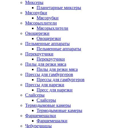
Миксеры
Планетарные миксеры
Мясорубки
Мясорубки
Мясорыхлители
Мясорыхлители
Овощерезки
Овощерезки
Пельменные аппараты
Пельменные аппараты
Перекрутчики
Перекрутчики
Пилы для резки мяса
Пилы для резки мяса
Прессы для гамбургеров
Прессы для гамбургеров
Прессы для нарезки
Пресс для нарезки
Слайсеры
Слайсеры
Термодымовые камеры
Термодымовые камеры
Фаршемешалки
Фаршемешалки
Чебуречницы