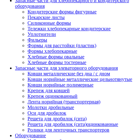
Запасные части для хлебопекарного и кондитерского
оборудования
Кондитерские формы фигурные
Пекарские листы
Силиконные формы
Тележки хлебопекарные кондитерские
Уплотнители
Фильеры
Формы для расстойки (пластик)
Формы хлебопекарные
Хлебные формы овальные
Хлебные формы тостерные
Запасные части для элеваторного оборудования
Ковши металлические без дна / с дном
Ковши норийные металлические цельнотянутые
Ковши норийные полимерные
Крепеж для ковшей
Крепеж оцинкованный
Лента норийная (транспортерная)
Молотки дробильные
Оси для дробилок
Решета для дробилок (сита)
Решета для дробилок (сита)оцинкованные
Ролики для ленточных транспортеров
Оборудование