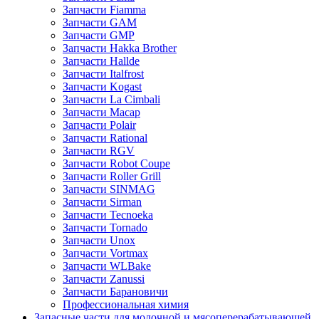
Запчасти Fiamma
Запчасти GAM
Запчасти GMP
Запчасти Hakka Brother
Запчасти Hallde
Запчасти Italfrost
Запчасти Kogast
Запчасти La Cimbali
Запчасти Macap
Запчасти Polair
Запчасти Rational
Запчасти RGV
Запчасти Robot Coupe
Запчасти Roller Grill
Запчасти SINMAG
Запчасти Sirman
Запчасти Tecnoeka
Запчасти Tornado
Запчасти Unox
Запчасти Vortmax
Запчасти WLBake
Запчасти Zanussi
Запчасти Барановичи
Профессиональная химия
Запасные части для молочной и мясоперерабатывающей