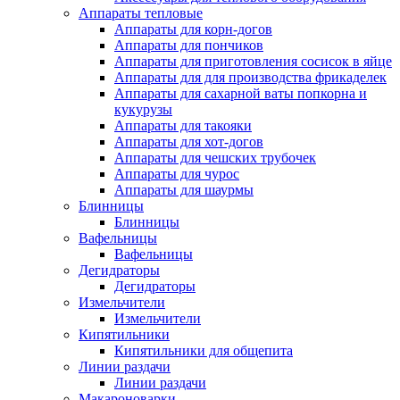
Аппараты тепловые
Аппараты для корн-догов
Аппараты для пончиков
Аппараты для приготовления сосисок в яйце
Аппараты для для производства фрикаделек
Аппараты для сахарной ваты попкорна и
кукурузы
Аппараты для такояки
Аппараты для хот-догов
Аппараты для чешских трубочек
Аппараты для чурос
Аппараты для шаурмы
Блинницы
Блинницы
Вафельницы
Вафельницы
Дегидраторы
Дегидраторы
Измельчители
Измельчители
Кипятильники
Кипятильники для общепита
Линии раздачи
Линии раздачи
Макароноварки