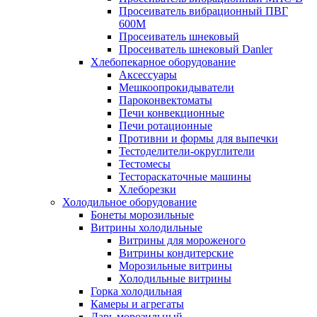
Просеиватель вибрационный ПВГ
600М
Просеиватель шнековый
Просеиватель шнековый Danler
Хлебопекарное оборудование
Аксессуары
Мешкоопрокидыватели
Пароконвектоматы
Печи конвекционные
Печи ротационные
Противни и формы для выпечки
Тестоделители-округлители
Тестомесы
Тестораскаточные машины
Хлеборезки
Холодильное оборудование
Бонеты морозильные
Витрины холодильные
Витрины для мороженого
Витрины кондитерские
Морозильные витрины
Холодильные витрины
Горка холодильная
Камеры и агрегаты
Ларь морозильный