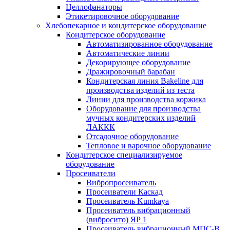
Целлофанаторы
Этикетировочное оборудование
Хлебопекарное и кондитерское оборудование
Кондитерское оборудование
Автоматизированное оборудование
Автоматические линии
Декорирующее оборудование
Дражировочный барабан
Кондитерская линия Bakeline для
производства изделий из теста
Линии для производства коржика
Оборудование для производства
мучных кондитерских изделий
ЛАККК
Отсадочное оборудование
Тепловое и варочное оборудование
Кондитерское специализируемое
оборудование
Просеиватели
Вибропросеиватель
Просеиватели Каскад
Просеиватель Kumkaya
Просеиватель вибрационный
(вибросито) ЯР 1
Просеиватель вибрационный МПС-В