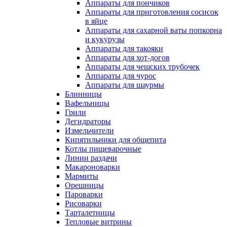
Аппараты для пончиков
Аппараты для приготовления сосисок
в яйце
Аппараты для сахарной ваты попкорна
и кукурузы
Аппараты для такояки
Аппараты для хот-догов
Аппараты для чешских трубочек
Аппараты для чурос
Аппараты для шаурмы
Блинницы
Вафельницы
Грили
Дегидраторы
Измельчители
Кипятильники для общепита
Котлы пищеварочные
Линии раздачи
Макароноварки
Мармиты
Орешницы
Пароварки
Рисоварки
Тарталетницы
Тепловые витрины