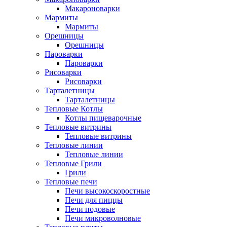
Макароноварки
Мармиты
Мармиты
Орешницы
Орешницы
Пароварки
Пароварки
Рисоварки
Рисоварки
Тарталетницы
Тарталетницы
Тепловые Котлы
Котлы пищеварочные
Тепловые витрины
Тепловые витрины
Тепловые линии
Тепловые линии
Тепловые Грили
Грили
Тепловые печи
Печи высокоскоростные
Печи для пиццы
Печи подовые
Печи микроволновые