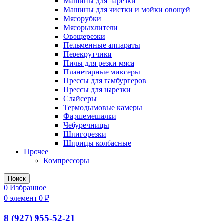
Машины для нарезки
Машины для чистки и мойки овощей
Мясорубки
Мясорыхлители
Овощерезки
Пельменные аппараты
Перекрутчики
Пилы для резки мяса
Планетарные миксеры
Прессы для гамбургеров
Прессы для нарезки
Слайсеры
Термодымовые камеры
Фаршемешалки
Чебуречницы
Шпигорезки
Шприцы колбасные
Прочее
Компрессоры
Поиск
0
Избранное
0
элемент
0
₽
8 (927) 955-52-21