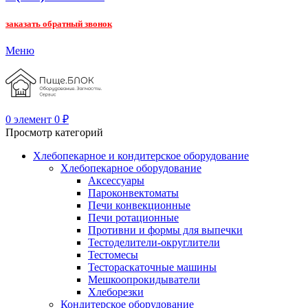
заказать обратный звонок
Меню
0
элемент
0
₽
Просмотр категорий
Хлебопекарное и кондитерское оборудование
Хлебопекарное оборудование
Аксессуары
Пароконвектоматы
Печи конвекционные
Печи ротационные
Противни и формы для выпечки
Тестоделители-округлители
Тестомесы
Тестораскаточные машины
Мешкоопрокидыватели
Хлеборезки
Кондитерское оборудование