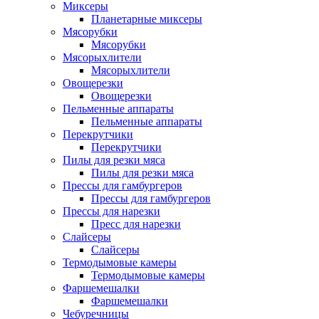
Миксеры
Планетарные миксеры
Мясорубки
Мясорубки
Мясорыхлители
Мясорыхлители
Овощерезки
Овощерезки
Пельменные аппараты
Пельменные аппараты
Перекрутчики
Перекрутчики
Пилы для резки мяса
Пилы для резки мяса
Прессы для гамбургеров
Прессы для гамбургеров
Прессы для нарезки
Пресс для нарезки
Слайсеры
Слайсеры
Термодымовые камеры
Термодымовые камеры
Фаршемешалки
Фаршемешалки
Чебуречницы