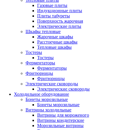
Тепловые плиты
Газовые плиты
Индукционные плиты
Плиты табуреты
Поверхность жарочная
Электрические плиты
Шкафы тепловые
Жарочные шкафы
Расстоечные шкафы
Тепловые шкафы
Тостеры
Тостеры
Ферментаторы
Ферментаторы
Фритюрницы
Фритюрницы
Электрические сковороды
Электрические сковороды
Холодильное оборудование
Бонеты морозильные
Бонеты морозильные
Витрины холодильные
Витрины для мороженого
Витрины кондитерские
Морозильные витрины