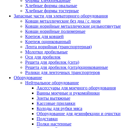
Формы хлебопекарные
Хлебные формы овальные
Хлебные формы тостерные
Запасные части для элеваторного оборудования
Ковши металлические без дна / с дном
Ковши норийные металлические цельнотянутые
Ковши норийные полимерные
Крепеж для ковшей
Крепеж оцинкованный
Лента норийная (транспортерная)
Молотки дробильные
Оси для дробилок
Решета для дробилок (сита)
Решета для дробилок (сита)оцинкованные
Ролики для ленточных транспортеров
Оборудование
Нейтральное оборудование
Аксессуары для моечного оборудования
Ванны моечные и рукомойники
Зонты вытяжные
Кассовые прилавки
Колоды для рубки мяса
Оборудование для дезинфекции и очистки
Подставки
Полки настенные