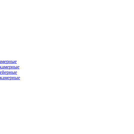
камерные
хкамерные
вейерные
окамерные