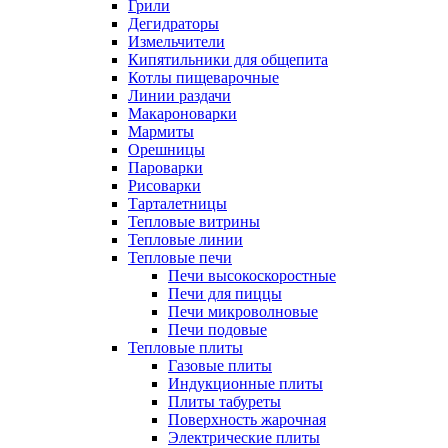
Грили
Дегидраторы
Измельчители
Кипятильники для общепита
Котлы пищеварочные
Линии раздачи
Макароноварки
Мармиты
Орешницы
Пароварки
Рисоварки
Тарталетницы
Тепловые витрины
Тепловые линии
Тепловые печи
Печи высокоскоростные
Печи для пиццы
Печи микроволновые
Печи подовые
Тепловые плиты
Газовые плиты
Индукционные плиты
Плиты табуреты
Поверхность жарочная
Электрические плиты