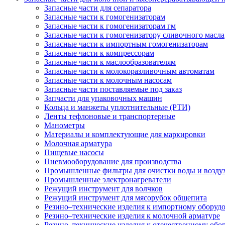
Запасные части для сепаратора
Запасные части к гомогенизаторам
Запасные части к гомогенизаторам гм
Запасные части к гомогенизатору сливочного масла
Запасные части к импортным гомогенизаторам
Запасные части к компрессорам
Запасные части к маслообразователям
Запасные части к молокоразливочным автоматам
Запасные части к молочным насосам
Запасные части поставляемые под заказ
Запчасти для упаковочных машин
Кольца и манжеты уплотнительные (РТИ)
Ленты тефлоновые и транспортерные
Манометры
Материалы и комплектующие для маркировки
Молочная арматура
Пищевые насосы
Пневмооборудование для производства
Промышленные фильтры для очистки воды и возду
Промышленные электронагреватели
Режущий инструмент для волчков
Режущий инструмент для мясорубок общепита
Резино–технические изделия к импортному оборуд
Резино–технические изделия к молочной арматуре
Резино–технические изделия к отечественному об