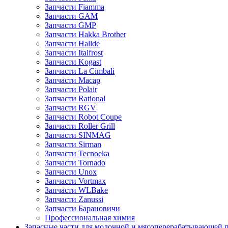
Запчасти Fiamma
Запчасти GAM
Запчасти GMP
Запчасти Hakka Brother
Запчасти Hallde
Запчасти Italfrost
Запчасти Kogast
Запчасти La Cimbali
Запчасти Macap
Запчасти Polair
Запчасти Rational
Запчасти RGV
Запчасти Robot Coupe
Запчасти Roller Grill
Запчасти SINMAG
Запчасти Sirman
Запчасти Tecnoeka
Запчасти Tornado
Запчасти Unox
Запчасти Vortmax
Запчасти WLBake
Запчасти Zanussi
Запчасти Барановичи
Профессиональная химия
Запасные части для молочной и мясоперерабатывающей