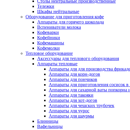
Столы нейтральные производственные
Тележки
Шкафы нейтральные
Оборудование для приготовления кофе
Аппараты для горячего шоколада
Вспениватели молока
Кофеварки
Кофейники
Кофемашины
Кофемолки
Тепловое оборудование
Аксессуары для теплового оборудования
Аппараты тепловые
Аппараты для для производства фрикад
Аппараты для корн-догов
Аппараты для пончиков
Аппараты для приготовления сосисок в
Аппараты для сахарной ваты попкорна 
Аппараты для такояки
Аппараты для хот-догов
Аппараты для чешских трубочек
Аппараты для чурос
Аппараты для шаурмы
Блинницы
Вафельницы