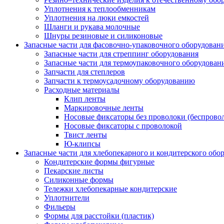
Уплотнения к теплообменникам
Уплотнения на люки емкостей
Шланги и рукава молочные
Шнуры резиновые и силиконовые
Запасные части для фасовочно-упаковочного оборудован
Запасные части для стреппинг оборудования
Запасные части для термоупаковочного оборудован
Запчасти для степлеров
Запчасти к термоусадочному оборудованию
Расходные материалы
Клип ленты
Маркировочные ленты
Носовые фиксаторы без проволоки (беспрово
Носовые фиксаторы с проволокой
Твист ленты
Ю-клипсы
Запасные части для хлебопекарного и кондитерского обо
Кондитерские формы фигурные
Пекарские листы
Силиконные формы
Тележки хлебопекарные кондитерские
Уплотнители
Фильеры
Формы для расстойки (пластик)