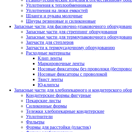
Уплотнения к теплообменникам
Уплотнения на люки емкостей
Шланги и рукава молочные
Шнуры резиновые и силиконовые
Запасные части для фасовочно-упаковочного оборудован
Запасные части для стреппинг оборудования
Запасные части для термоупаковочного оборудован
Запчасти для степлеров
Запчасти к термоусадочному оборудованию
Расходные материалы
Клип ленты
Маркировочные ленты
Носовые фиксаторы без проволоки (беспрово
Носовые фиксаторы с проволокой
Твист ленты
Ю-клипсы
Запасные части для хлебопекарного и кондитерского обо
Кондитерские формы фигурные
Пекарские листы
Силиконные формы
Тележки хлебопекарные кондитерские
Уплотнители
Фильеры
Формы для расстойки (пластик)