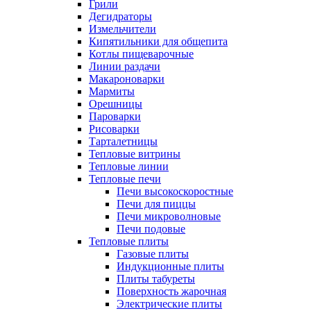
Грили
Дегидраторы
Измельчители
Кипятильники для общепита
Котлы пищеварочные
Линии раздачи
Макароноварки
Мармиты
Орешницы
Пароварки
Рисоварки
Тарталетницы
Тепловые витрины
Тепловые линии
Тепловые печи
Печи высокоскоростные
Печи для пиццы
Печи микроволновые
Печи подовые
Тепловые плиты
Газовые плиты
Индукционные плиты
Плиты табуреты
Поверхность жарочная
Электрические плиты