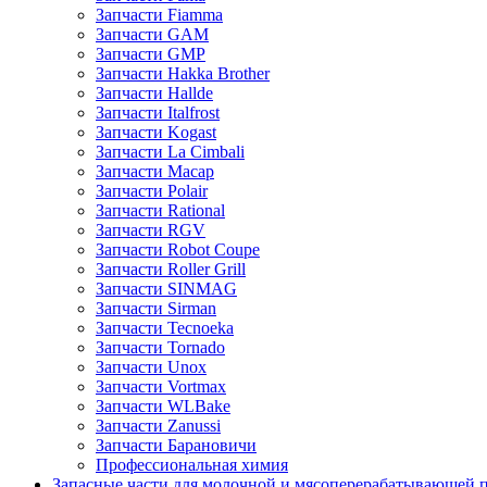
Запчасти Fiamma
Запчасти GAM
Запчасти GMP
Запчасти Hakka Brother
Запчасти Hallde
Запчасти Italfrost
Запчасти Kogast
Запчасти La Cimbali
Запчасти Macap
Запчасти Polair
Запчасти Rational
Запчасти RGV
Запчасти Robot Coupe
Запчасти Roller Grill
Запчасти SINMAG
Запчасти Sirman
Запчасти Tecnoeka
Запчасти Tornado
Запчасти Unox
Запчасти Vortmax
Запчасти WLBake
Запчасти Zanussi
Запчасти Барановичи
Профессиональная химия
Запасные части для молочной и мясоперерабатывающей