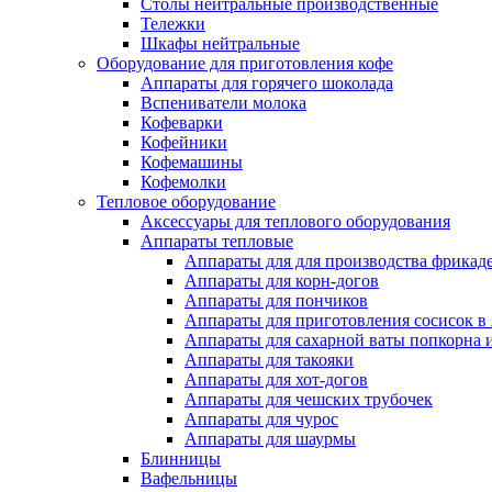
Столы нейтральные производственные
Тележки
Шкафы нейтральные
Оборудование для приготовления кофе
Аппараты для горячего шоколада
Вспениватели молока
Кофеварки
Кофейники
Кофемашины
Кофемолки
Тепловое оборудование
Аксессуары для теплового оборудования
Аппараты тепловые
Аппараты для для производства фрикад
Аппараты для корн-догов
Аппараты для пончиков
Аппараты для приготовления сосисок в
Аппараты для сахарной ваты попкорна 
Аппараты для такояки
Аппараты для хот-догов
Аппараты для чешских трубочек
Аппараты для чурос
Аппараты для шаурмы
Блинницы
Вафельницы