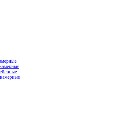
камерные
хкамерные
вейерные
окамерные