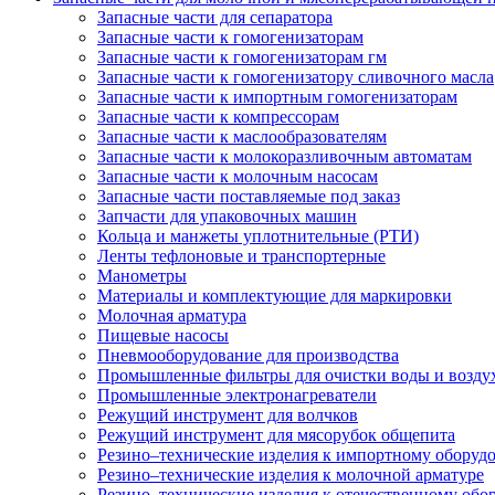
Запасные части для сепаратора
Запасные части к гомогенизаторам
Запасные части к гомогенизаторам гм
Запасные части к гомогенизатору сливочного масла
Запасные части к импортным гомогенизаторам
Запасные части к компрессорам
Запасные части к маслообразователям
Запасные части к молокоразливочным автоматам
Запасные части к молочным насосам
Запасные части поставляемые под заказ
Запчасти для упаковочных машин
Кольца и манжеты уплотнительные (РТИ)
Ленты тефлоновые и транспортерные
Манометры
Материалы и комплектующие для маркировки
Молочная арматура
Пищевые насосы
Пневмооборудование для производства
Промышленные фильтры для очистки воды и возду
Промышленные электронагреватели
Режущий инструмент для волчков
Режущий инструмент для мясорубок общепита
Резино–технические изделия к импортному оборуд
Резино–технические изделия к молочной арматуре
Резино–технические изделия к отечественному об