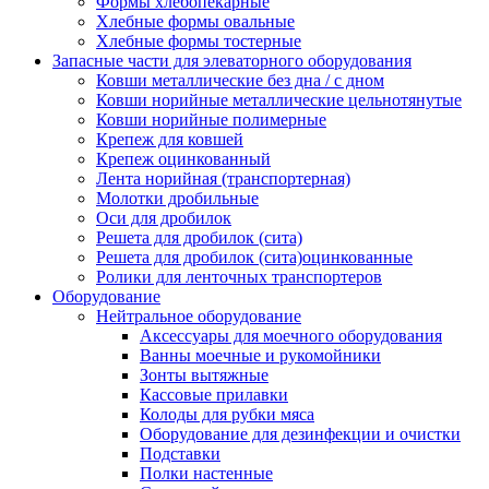
Формы хлебопекарные
Хлебные формы овальные
Хлебные формы тостерные
Запасные части для элеваторного оборудования
Ковши металлические без дна / с дном
Ковши норийные металлические цельнотянутые
Ковши норийные полимерные
Крепеж для ковшей
Крепеж оцинкованный
Лента норийная (транспортерная)
Молотки дробильные
Оси для дробилок
Решета для дробилок (сита)
Решета для дробилок (сита)оцинкованные
Ролики для ленточных транспортеров
Оборудование
Нейтральное оборудование
Аксессуары для моечного оборудования
Ванны моечные и рукомойники
Зонты вытяжные
Кассовые прилавки
Колоды для рубки мяса
Оборудование для дезинфекции и очистки
Подставки
Полки настенные