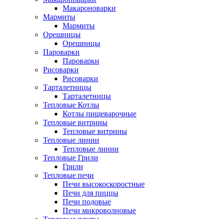
Макароноварки
Мармиты
Мармиты
Орешницы
Орешницы
Пароварки
Пароварки
Рисоварки
Рисоварки
Тарталетницы
Тарталетницы
Тепловые Котлы
Котлы пищеварочные
Тепловые витрины
Тепловые витрины
Тепловые линии
Тепловые линии
Тепловые Грили
Грили
Тепловые печи
Печи высокоскоростные
Печи для пиццы
Печи подовые
Печи микроволновые