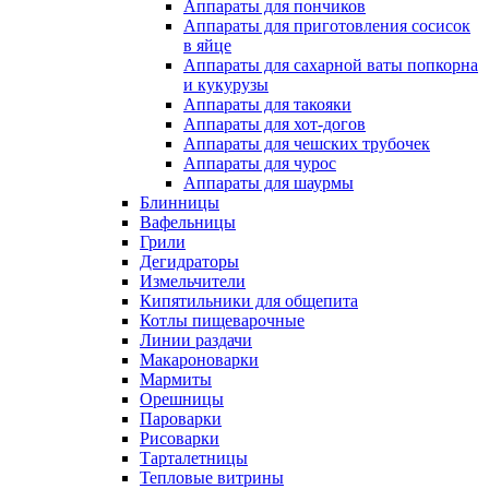
Аппараты для пончиков
Аппараты для приготовления сосисок
в яйце
Аппараты для сахарной ваты попкорна
и кукурузы
Аппараты для такояки
Аппараты для хот-догов
Аппараты для чешских трубочек
Аппараты для чурос
Аппараты для шаурмы
Блинницы
Вафельницы
Грили
Дегидраторы
Измельчители
Кипятильники для общепита
Котлы пищеварочные
Линии раздачи
Макароноварки
Мармиты
Орешницы
Пароварки
Рисоварки
Тарталетницы
Тепловые витрины