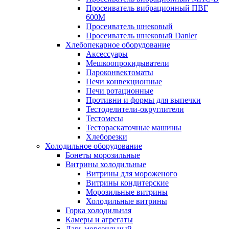
Просеиватель вибрационный ПВГ
600М
Просеиватель шнековый
Просеиватель шнековый Danler
Хлебопекарное оборудование
Аксессуары
Мешкоопрокидыватели
Пароконвектоматы
Печи конвекционные
Печи ротационные
Противни и формы для выпечки
Тестоделители-округлители
Тестомесы
Тестораскаточные машины
Хлеборезки
Холодильное оборудование
Бонеты морозильные
Витрины холодильные
Витрины для мороженого
Витрины кондитерские
Морозильные витрины
Холодильные витрины
Горка холодильная
Камеры и агрегаты
Ларь морозильный