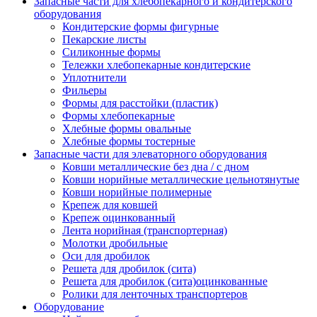
Запасные части для хлебопекарного и кондитерского
оборудования
Кондитерские формы фигурные
Пекарские листы
Силиконные формы
Тележки хлебопекарные кондитерские
Уплотнители
Фильеры
Формы для расстойки (пластик)
Формы хлебопекарные
Хлебные формы овальные
Хлебные формы тостерные
Запасные части для элеваторного оборудования
Ковши металлические без дна / с дном
Ковши норийные металлические цельнотянутые
Ковши норийные полимерные
Крепеж для ковшей
Крепеж оцинкованный
Лента норийная (транспортерная)
Молотки дробильные
Оси для дробилок
Решета для дробилок (сита)
Решета для дробилок (сита)оцинкованные
Ролики для ленточных транспортеров
Оборудование