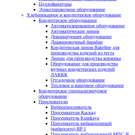
Целлофанаторы
Этикетировочное оборудование
Хлебопекарное и кондитерское оборудование
Кондитерское оборудование
Автоматизированное оборудование
Автоматические линии
Декорирующее оборудование
Дражировочный барабан
Кондитерская линия Bakeline для
производства изделий из теста
Линии для производства коржика
Оборудование для производства
мучных кондитерских изделий
ЛАККК
Отсадочное оборудование
Тепловое и варочное оборудование
Кондитерское специализируемое
оборудование
Просеиватели
Вибропросеиватель
Просеиватели Каскад
Просеиватель Kumkaya
Просеиватель вибрационный
(вибросито) ЯР 1
Просеиватель вибрационный МПС-В