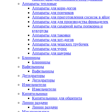
Аппараты тепловые
Аппараты для корн-догов
Аппараты для пончиков
Аппараты для приготовления сосисок в яйце
Аппараты для для производства фрикаделек
Аппараты для сахарной ваты попкорна и
кукурузы
Аппараты для такояки
Аппараты для хот-догов
Аппараты для чешских трубочек
Аппараты для чурос
Аппараты для шаурмы
Блинницы
Блинницы
Вафельницы
Вафельницы
Дегидраторы
Дегидраторы
Измельчители
Измельчители
Кипятильники
Кипятильники для общепита
Линии раздачи
Линии раздачи
Макароноварки