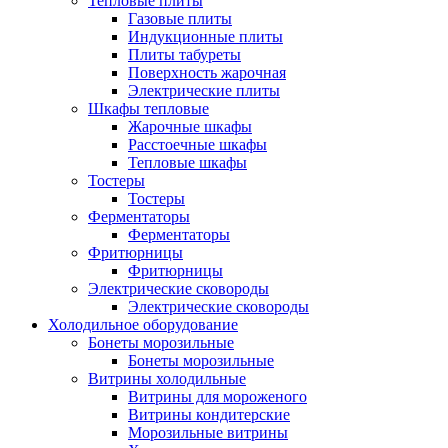
Тепловые плиты
Газовые плиты
Индукционные плиты
Плиты табуреты
Поверхность жарочная
Электрические плиты
Шкафы тепловые
Жарочные шкафы
Расстоечные шкафы
Тепловые шкафы
Тостеры
Тостеры
Ферментаторы
Ферментаторы
Фритюрницы
Фритюрницы
Электрические сковороды
Электрические сковороды
Холодильное оборудование
Бонеты морозильные
Бонеты морозильные
Витрины холодильные
Витрины для мороженого
Витрины кондитерские
Морозильные витрины