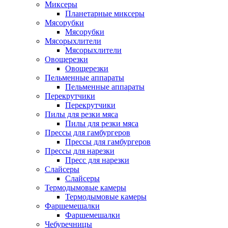
Миксеры
Планетарные миксеры
Мясорубки
Мясорубки
Мясорыхлители
Мясорыхлители
Овощерезки
Овощерезки
Пельменные аппараты
Пельменные аппараты
Перекрутчики
Перекрутчики
Пилы для резки мяса
Пилы для резки мяса
Прессы для гамбургеров
Прессы для гамбургеров
Прессы для нарезки
Пресс для нарезки
Слайсеры
Слайсеры
Термодымовые камеры
Термодымовые камеры
Фаршемешалки
Фаршемешалки
Чебуречницы