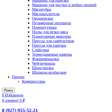
Машины для нарезки
Машины для чистки и мойки овощей
Мясорубки
Мясорыхлители
Овощерезки
Пельменные аппараты
Перекрутчики
Пилы для резки мяса
Планетарные миксеры
Прессы для гамбургеров
Прессы для нарезки
Слайсеры
Термодымовые камеры
Фаршемешалки
Чебуречницы
Шпигорезки
Шприцы колбасные
Прочее
Компрессоры
Поиск
0
Избранное
0
элемент
0
₽
8 (927) 955-52-21