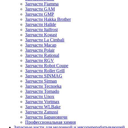
Запчасти Fiamma
Запчасти GAM
Запчасти GMP
Запчасти Hakka Brother
Запчасти Hallde
Запчасти Italfrost
Запчасти Kogast
Запчасти La Cimbali
Запчасти Macap
Запчасти Polair
Запчасти Rational
Запчасти RGV
Запчасти Robot Coupe
Запчасти Roller Grill
Запчасти SINMAG
Запчасти Sirman
Запчасти Tecnoeka
Запчасти Tornado
Запчасти Unox
Запчасти Vortmax
Запчасти WLBake
Запчасти Zanussi
Запчасти Барановичи
Профессиональная химия
Запасные части для молочной и мясоперерабатывающей