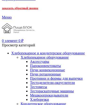
заказать обратный звонок
Меню
0
элемент
0
₽
Просмотр категорий
Хлебопекарное и кондитерское оборудование
Хлебопекарное оборудование
Аксессуары
Пароконвектоматы
Печи конвекционные
Печи ротационные
Противни и формы для выпечки
Тестоделители-округлители
Тестомесы
Тестораскаточные машины
Мешкоопрокидыватели
Хлеборезки
Кондитерское оборудование