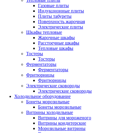
Тепловые плиты
Газовые плиты
Индукционные плиты
Плиты табуреты
Поверхность жарочная
Электрические плиты
Шкафы тепловые
Жарочные шкафы
Расстоечные шкафы
Тепловые шкафы
Тостеры
Тостеры
Ферментаторы
Ферментаторы
Фритюрницы
Фритюрницы
Электрические сковороды
Электрические сковороды
Холодильное оборудование
Бонеты морозильные
Бонеты морозильные
Витрины холодильные
Витрины для мороженого
Витрины кондитерские
Морозильные витрины