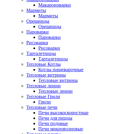
Макароноварки
Мармиты
Мармиты
Орешницы
Орешницы
Пароварки
Пароварки
Рисоварки
Рисоварки
Тарталетницы
Тарталетницы
Тепловые Котлы
Котлы пищеварочные
Тепловые витрины
Тепловые витрины
Тепловые линии
Тепловые линии
Тепловые Грили
Грили
Тепловые печи
Печи высокоскоростные
Печи для пиццы
Печи подовые
Печи микроволновые