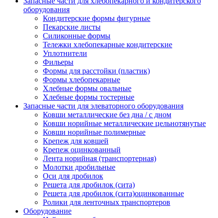
Запасные части для хлебопекарного и кондитерского
оборудования
Кондитерские формы фигурные
Пекарские листы
Силиконные формы
Тележки хлебопекарные кондитерские
Уплотнители
Фильеры
Формы для расстойки (пластик)
Формы хлебопекарные
Хлебные формы овальные
Хлебные формы тостерные
Запасные части для элеваторного оборудования
Ковши металлические без дна / с дном
Ковши норийные металлические цельнотянутые
Ковши норийные полимерные
Крепеж для ковшей
Крепеж оцинкованный
Лента норийная (транспортерная)
Молотки дробильные
Оси для дробилок
Решета для дробилок (сита)
Решета для дробилок (сита)оцинкованные
Ролики для ленточных транспортеров
Оборудование