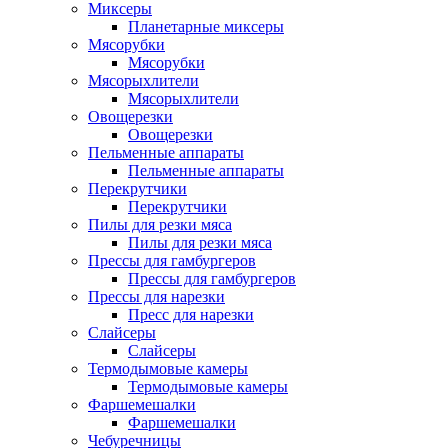
Миксеры
Планетарные миксеры
Мясорубки
Мясорубки
Мясорыхлители
Мясорыхлители
Овощерезки
Овощерезки
Пельменные аппараты
Пельменные аппараты
Перекрутчики
Перекрутчики
Пилы для резки мяса
Пилы для резки мяса
Прессы для гамбургеров
Прессы для гамбургеров
Прессы для нарезки
Пресс для нарезки
Слайсеры
Слайсеры
Термодымовые камеры
Термодымовые камеры
Фаршемешалки
Фаршемешалки
Чебуречницы