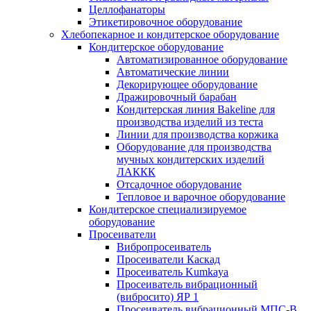
Целлофанаторы
Этикетировочное оборудование
Хлебопекарное и кондитерское оборудование
Кондитерское оборудование
Автоматизированное оборудование
Автоматические линии
Декорирующее оборудование
Дражировочный барабан
Кондитерская линия Bakeline для
производства изделий из теста
Линии для производства коржика
Оборудование для производства
мучных кондитерских изделий
ЛАККК
Отсадочное оборудование
Тепловое и варочное оборудование
Кондитерское специализируемое
оборудование
Просеиватели
Вибропросеиватель
Просеиватели Каскад
Просеиватель Kumkaya
Просеиватель вибрационный
(вибросито) ЯР 1
Просеиватель вибрационный МПС-В