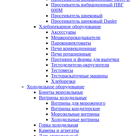
Просеиватель вибрационный ПВГ
600М
Просеиватель шнековый
Просеиватель шнековый Danler
Хлебопекарное оборудование
Аксессуары
Мешкоопрокидыватели
Пароконвектоматы
Печи конвекционные
Печи ротационные
Противни и формы для выпечки
Тестоделители-округлители
Тестомесы
Тестораскаточные машины
Хлеборезки
Холодильное оборудование
Бонеты морозильные
Витрины холодильные
Витрины для мороженого
Витрины кондитерские
Морозильные витрины
Холодильные витрины
Горка холодильная
Камеры и агрегаты
Ларь морозильный