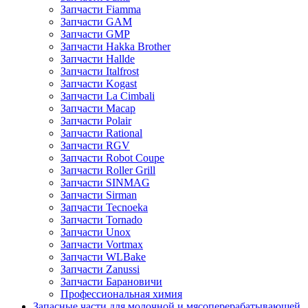
Запчасти Fiamma
Запчасти GAM
Запчасти GMP
Запчасти Hakka Brother
Запчасти Hallde
Запчасти Italfrost
Запчасти Kogast
Запчасти La Cimbali
Запчасти Macap
Запчасти Polair
Запчасти Rational
Запчасти RGV
Запчасти Robot Coupe
Запчасти Roller Grill
Запчасти SINMAG
Запчасти Sirman
Запчасти Tecnoeka
Запчасти Tornado
Запчасти Unox
Запчасти Vortmax
Запчасти WLBake
Запчасти Zanussi
Запчасти Барановичи
Профессиональная химия
Запасные части для молочной и мясоперерабатывающей