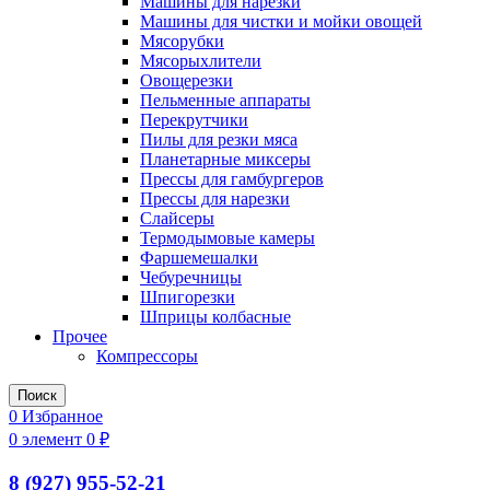
Машины для нарезки
Машины для чистки и мойки овощей
Мясорубки
Мясорыхлители
Овощерезки
Пельменные аппараты
Перекрутчики
Пилы для резки мяса
Планетарные миксеры
Прессы для гамбургеров
Прессы для нарезки
Слайсеры
Термодымовые камеры
Фаршемешалки
Чебуречницы
Шпигорезки
Шприцы колбасные
Прочее
Компрессоры
Поиск
0
Избранное
0
элемент
0
₽
8 (927) 955-52-21