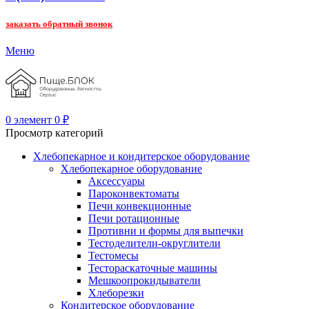
заказать обратный звонок
Меню
0
элемент
0
₽
Просмотр категорий
Хлебопекарное и кондитерское оборудование
Хлебопекарное оборудование
Аксессуары
Пароконвектоматы
Печи конвекционные
Печи ротационные
Противни и формы для выпечки
Тестоделители-округлители
Тестомесы
Тестораскаточные машины
Мешкоопрокидыватели
Хлеборезки
Кондитерское оборудование