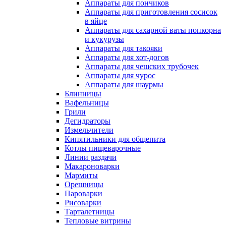
Аппараты для пончиков
Аппараты для приготовления сосисок
в яйце
Аппараты для сахарной ваты попкорна
и кукурузы
Аппараты для такояки
Аппараты для хот-догов
Аппараты для чешских трубочек
Аппараты для чурос
Аппараты для шаурмы
Блинницы
Вафельницы
Грили
Дегидраторы
Измельчители
Кипятильники для общепита
Котлы пищеварочные
Линии раздачи
Макароноварки
Мармиты
Орешницы
Пароварки
Рисоварки
Тарталетницы
Тепловые витрины