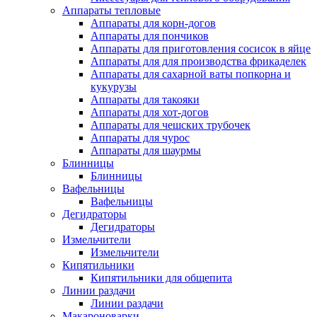
Аппараты тепловые
Аппараты для корн-догов
Аппараты для пончиков
Аппараты для приготовления сосисок в яйце
Аппараты для для производства фрикаделек
Аппараты для сахарной ваты попкорна и
кукурузы
Аппараты для такояки
Аппараты для хот-догов
Аппараты для чешских трубочек
Аппараты для чурос
Аппараты для шаурмы
Блинницы
Блинницы
Вафельницы
Вафельницы
Дегидраторы
Дегидраторы
Измельчители
Измельчители
Кипятильники
Кипятильники для общепита
Линии раздачи
Линии раздачи
Макароноварки