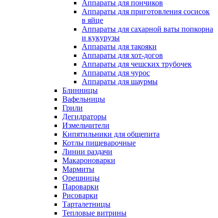
Аппараты для пончиков
Аппараты для приготовления сосисок
в яйце
Аппараты для сахарной ваты попкорна
и кукурузы
Аппараты для такояки
Аппараты для хот-догов
Аппараты для чешских трубочек
Аппараты для чурос
Аппараты для шаурмы
Блинницы
Вафельницы
Грили
Дегидраторы
Измельчители
Кипятильники для общепита
Котлы пищеварочные
Линии раздачи
Макароноварки
Мармиты
Орешницы
Пароварки
Рисоварки
Тарталетницы
Тепловые витрины