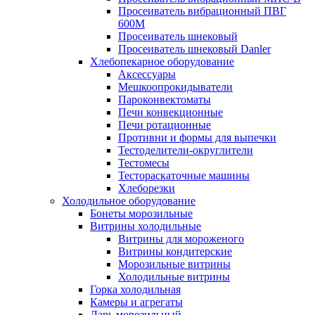
Просеиватель вибрационный ПВГ
600М
Просеиватель шнековый
Просеиватель шнековый Danler
Хлебопекарное оборудование
Аксессуары
Мешкоопрокидыватели
Пароконвектоматы
Печи конвекционные
Печи ротационные
Противни и формы для выпечки
Тестоделители-округлители
Тестомесы
Тестораскаточные машины
Хлеборезки
Холодильное оборудование
Бонеты морозильные
Витрины холодильные
Витрины для мороженого
Витрины кондитерские
Морозильные витрины
Холодильные витрины
Горка холодильная
Камеры и агрегаты
Ларь морозильный