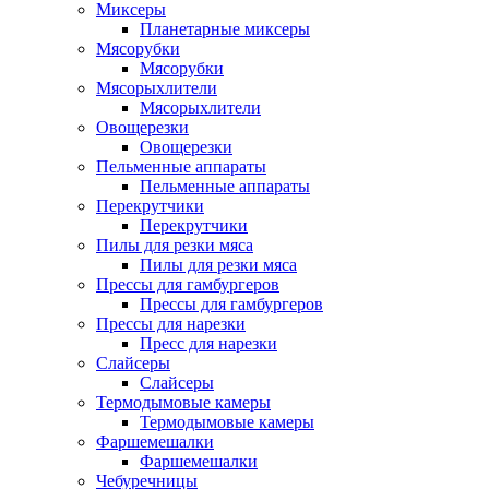
Миксеры
Планетарные миксеры
Мясорубки
Мясорубки
Мясорыхлители
Мясорыхлители
Овощерезки
Овощерезки
Пельменные аппараты
Пельменные аппараты
Перекрутчики
Перекрутчики
Пилы для резки мяса
Пилы для резки мяса
Прессы для гамбургеров
Прессы для гамбургеров
Прессы для нарезки
Пресс для нарезки
Слайсеры
Слайсеры
Термодымовые камеры
Термодымовые камеры
Фаршемешалки
Фаршемешалки
Чебуречницы