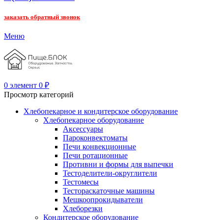
заказать обратный звонок
Меню
0
элемент
0
₽
Просмотр категорий
Хлебопекарное и кондитерское оборудование
Хлебопекарное оборудование
Аксессуары
Пароконвектоматы
Печи конвекционные
Печи ротационные
Противни и формы для выпечки
Тестоделители-округлители
Тестомесы
Тестораскаточные машины
Мешкоопрокидыватели
Хлеборезки
Кондитерское оборудование