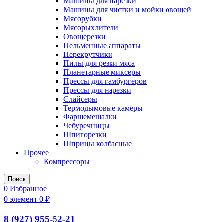
Машины для нарезки
Машины для чистки и мойки овощей
Мясорубки
Мясорыхлители
Овощерезки
Пельменные аппараты
Перекрутчики
Пилы для резки мяса
Планетарные миксеры
Прессы для гамбургеров
Прессы для нарезки
Слайсеры
Термодымовые камеры
Фаршемешалки
Чебуречницы
Шпигорезки
Шприцы колбасные
Прочее
Компрессоры
Поиск
0
Избранное
0
элемент
0
₽
8 (927) 955-52-21