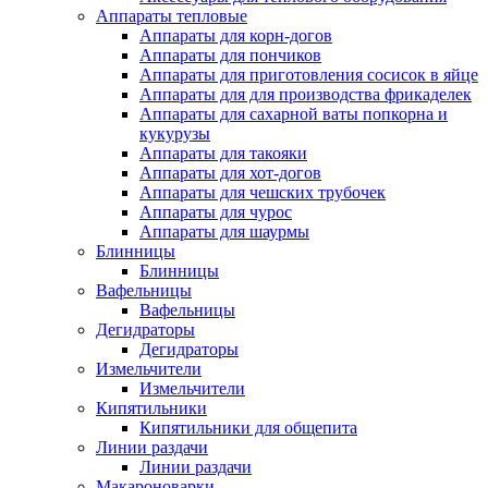
Аппараты тепловые
Аппараты для корн-догов
Аппараты для пончиков
Аппараты для приготовления сосисок в яйце
Аппараты для для производства фрикаделек
Аппараты для сахарной ваты попкорна и
кукурузы
Аппараты для такояки
Аппараты для хот-догов
Аппараты для чешских трубочек
Аппараты для чурос
Аппараты для шаурмы
Блинницы
Блинницы
Вафельницы
Вафельницы
Дегидраторы
Дегидраторы
Измельчители
Измельчители
Кипятильники
Кипятильники для общепита
Линии раздачи
Линии раздачи
Макароноварки