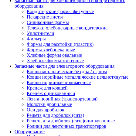
Запасные части для хлебопекарного и кондитерского
оборудования
Кондитерские формы фигурные
Пекарские листы
Силиконные формы
Тележки хлебопекарные кондитерские
Уплотнители
Фильеры
Формы для расстойки (пластик)
Формы хлебопекарные
Хлебные формы овальные
Хлебные формы тостерные
Запасные части для элеваторного оборудования
Ковши металлические без дна / с дном
Ковши норийные металлические цельнотянутые
Ковши норийные полимерные
Крепеж для ковшей
Крепеж оцинкованный
Лента норийная (транспортерная)
Молотки дробильные
Оси для дробилок
Решета для дробилок (сита)
Решета для дробилок (сита)оцинкованные
Ролики для ленточных транспортеров
Оборудование