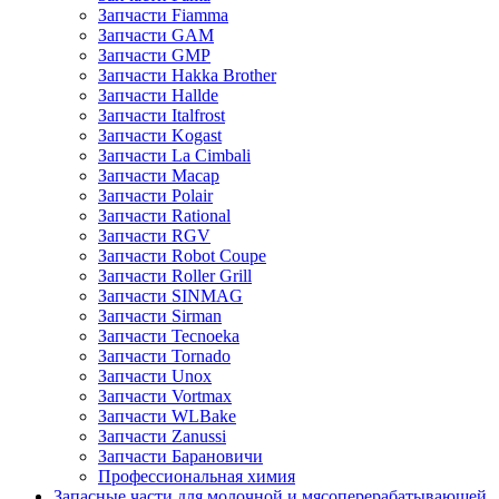
Запчасти Fiamma
Запчасти GAM
Запчасти GMP
Запчасти Hakka Brother
Запчасти Hallde
Запчасти Italfrost
Запчасти Kogast
Запчасти La Cimbali
Запчасти Macap
Запчасти Polair
Запчасти Rational
Запчасти RGV
Запчасти Robot Coupe
Запчасти Roller Grill
Запчасти SINMAG
Запчасти Sirman
Запчасти Tecnoeka
Запчасти Tornado
Запчасти Unox
Запчасти Vortmax
Запчасти WLBake
Запчасти Zanussi
Запчасти Барановичи
Профессиональная химия
Запасные части для молочной и мясоперерабатывающей