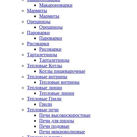
Макароноварки
Мармиты
Мармиты
Орешницы
Орешницы
Пароварки
Пароварки
Рисоварки
Рисоварки
Тарталетницы
Тарталетницы
Тепловые Котлы
Котлы пищеварочные
Тепловые витрины
Тепловые витрины
Тепловые линии
Тепловые линии
Тепловые Грили
Грили
Тепловые печи
Печи высокоскоростные
Печи для пиццы
Печи подовые
Печи микроволновые