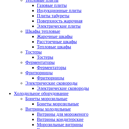
Тепловые плиты
Газовые плиты
Индукционные плиты
Плиты табуреты
Поверхность жарочная
Электрические плиты
Шкафы тепловые
Жарочные шкафы
Расстоечные шкафы
Тепловые шкафы
Тостеры
Тостеры
Ферментаторы
Ферментаторы
Фритюрницы
Фритюрницы
Электрические сковороды
Электрические сковороды
Холодильное оборудование
Бонеты морозильные
Бонеты морозильные
Витрины холодильные
Витрины для мороженого
Витрины кондитерские
Морозильные витрины