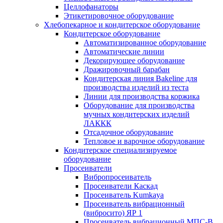
Целлофанаторы
Этикетировочное оборудование
Хлебопекарное и кондитерское оборудование
Кондитерское оборудование
Автоматизированное оборудование
Автоматические линии
Декорирующее оборудование
Дражировочный барабан
Кондитерская линия Bakeline для
производства изделий из теста
Линии для производства коржика
Оборудование для производства
мучных кондитерских изделий
ЛАККК
Отсадочное оборудование
Тепловое и варочное оборудование
Кондитерское специализируемое
оборудование
Просеиватели
Вибропросеиватель
Просеиватели Каскад
Просеиватель Kumkaya
Просеиватель вибрационный
(вибросито) ЯР 1
Просеиватель вибрационный МПС-В