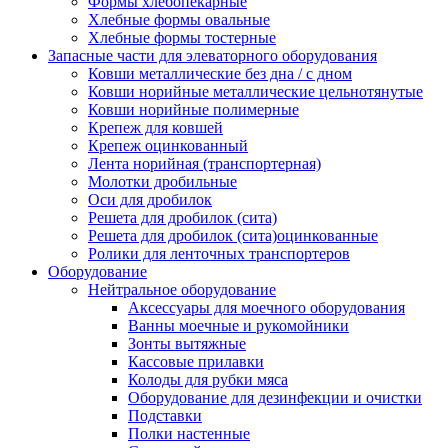
Формы хлебопекарные
Хлебные формы овальные
Хлебные формы тостерные
Запасные части для элеваторного оборудования
Ковши металлические без дна / с дном
Ковши норийные металлические цельнотянутые
Ковши норийные полимерные
Крепеж для ковшей
Крепеж оцинкованный
Лента норийная (транспортерная)
Молотки дробильные
Оси для дробилок
Решета для дробилок (сита)
Решета для дробилок (сита)оцинкованные
Ролики для ленточных транспортеров
Оборудование
Нейтральное оборудование
Аксессуары для моечного оборудования
Ванны моечные и рукомойники
Зонты вытяжные
Кассовые прилавки
Колоды для рубки мяса
Оборудование для дезинфекции и очистки
Подставки
Полки настенные