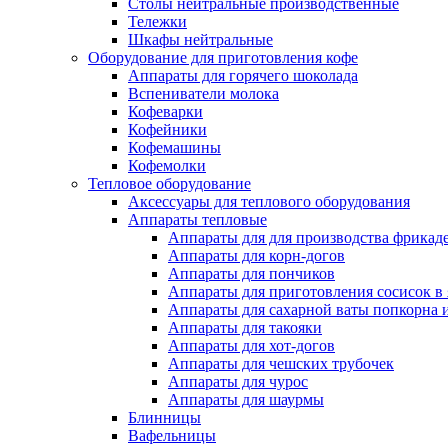
Столы нейтральные производственные
Тележки
Шкафы нейтральные
Оборудование для приготовления кофе
Аппараты для горячего шоколада
Вспениватели молока
Кофеварки
Кофейники
Кофемашины
Кофемолки
Тепловое оборудование
Аксессуары для теплового оборудования
Аппараты тепловые
Аппараты для для производства фрикад
Аппараты для корн-догов
Аппараты для пончиков
Аппараты для приготовления сосисок в
Аппараты для сахарной ваты попкорна 
Аппараты для такояки
Аппараты для хот-догов
Аппараты для чешских трубочек
Аппараты для чурос
Аппараты для шаурмы
Блинницы
Вафельницы