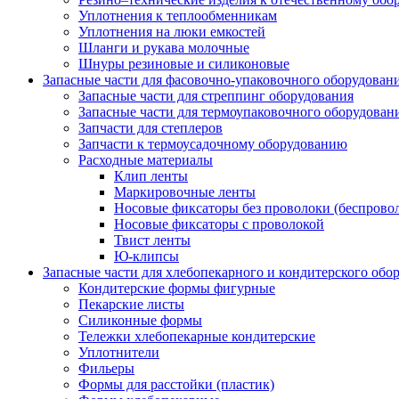
Уплотнения к теплообменникам
Уплотнения на люки емкостей
Шланги и рукава молочные
Шнуры резиновые и силиконовые
Запасные части для фасовочно-упаковочного оборудован
Запасные части для стреппинг оборудования
Запасные части для термоупаковочного оборудован
Запчасти для степлеров
Запчасти к термоусадочному оборудованию
Расходные материалы
Клип ленты
Маркировочные ленты
Носовые фиксаторы без проволоки (беспрово
Носовые фиксаторы с проволокой
Твист ленты
Ю-клипсы
Запасные части для хлебопекарного и кондитерского обо
Кондитерские формы фигурные
Пекарские листы
Силиконные формы
Тележки хлебопекарные кондитерские
Уплотнители
Фильеры
Формы для расстойки (пластик)