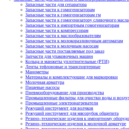
Запасные части для сепаратора
Запасные части к гомогенизаторам
Запасные части к гомогенизаторам гм
Запасные части к гомогенизатору сливочного масла
Запасные части к импортным гомогенизаторам
Запасные части к компрессорам
Запасные части к маслообразователям
Запасные части к молокоразливочным автоматам
Запасные части к молочным насосам
Запасные части поставляемые под заказ
Запчасти для упаковочных машин
Кольца и манжеты уплотнительные (РТИ)
Ленты тефлоновые и транспортерные
Манометры
Материалы и комплектующие для маркировки
Молочная арматура
Пищевые насосы
Пневмооборудование для производства
Промышленные фильтры для очистки воды и возду
Промышленные электронагреватели
Режущий инструмент для волчков
Режущий инструмент для мясорубок общепита
Резино–технические изделия к импортному оборуд
Резино–технические изделия к молочной арматуре
Резино–технические изделия к отечественному об