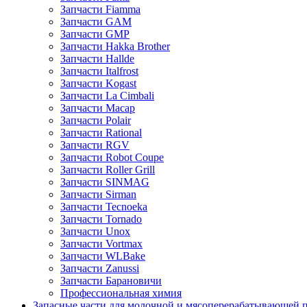
Запчасти Fiamma
Запчасти GAM
Запчасти GMP
Запчасти Hakka Brother
Запчасти Hallde
Запчасти Italfrost
Запчасти Kogast
Запчасти La Cimbali
Запчасти Macap
Запчасти Polair
Запчасти Rational
Запчасти RGV
Запчасти Robot Coupe
Запчасти Roller Grill
Запчасти SINMAG
Запчасти Sirman
Запчасти Tecnoeka
Запчасти Tornado
Запчасти Unox
Запчасти Vortmax
Запчасти WLBake
Запчасти Zanussi
Запчасти Барановичи
Профессиональная химия
Запасные части для молочной и мясоперерабатывающей