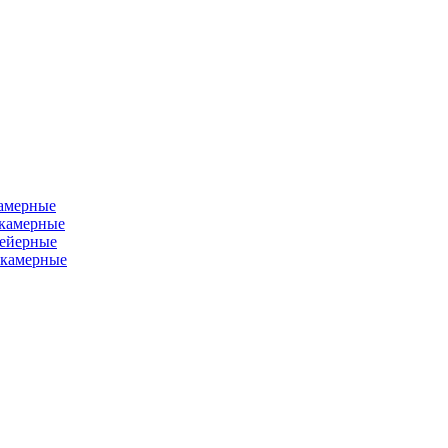
камерные
хкамерные
вейерные
окамерные