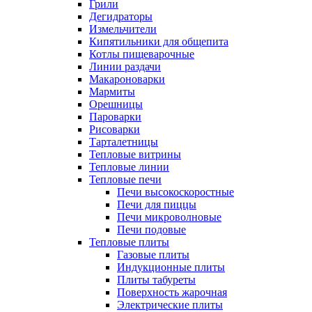
Грили
Дегидраторы
Измельчители
Кипятильники для общепита
Котлы пищеварочные
Линии раздачи
Макароноварки
Мармиты
Орешницы
Пароварки
Рисоварки
Тарталетницы
Тепловые витрины
Тепловые линии
Тепловые печи
Печи высокоскоростные
Печи для пиццы
Печи микроволновые
Печи подовые
Тепловые плиты
Газовые плиты
Индукционные плиты
Плиты табуреты
Поверхность жарочная
Электрические плиты