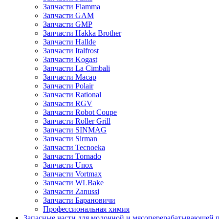
Запчасти Fiamma
Запчасти GAM
Запчасти GMP
Запчасти Hakka Brother
Запчасти Hallde
Запчасти Italfrost
Запчасти Kogast
Запчасти La Cimbali
Запчасти Macap
Запчасти Polair
Запчасти Rational
Запчасти RGV
Запчасти Robot Coupe
Запчасти Roller Grill
Запчасти SINMAG
Запчасти Sirman
Запчасти Tecnoeka
Запчасти Tornado
Запчасти Unox
Запчасти Vortmax
Запчасти WLBake
Запчасти Zanussi
Запчасти Барановичи
Профессиональная химия
Запасные части для молочной и мясоперерабатывающей