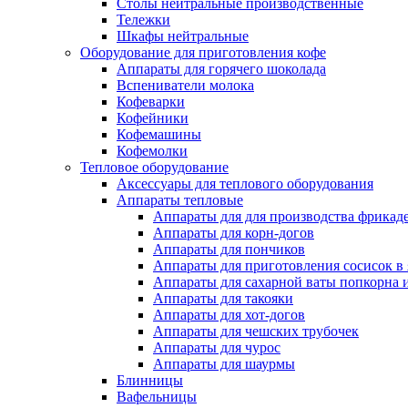
Столы нейтральные производственные
Тележки
Шкафы нейтральные
Оборудование для приготовления кофе
Аппараты для горячего шоколада
Вспениватели молока
Кофеварки
Кофейники
Кофемашины
Кофемолки
Тепловое оборудование
Аксессуары для теплового оборудования
Аппараты тепловые
Аппараты для для производства фрикад
Аппараты для корн-догов
Аппараты для пончиков
Аппараты для приготовления сосисок в
Аппараты для сахарной ваты попкорна 
Аппараты для такояки
Аппараты для хот-догов
Аппараты для чешских трубочек
Аппараты для чурос
Аппараты для шаурмы
Блинницы
Вафельницы