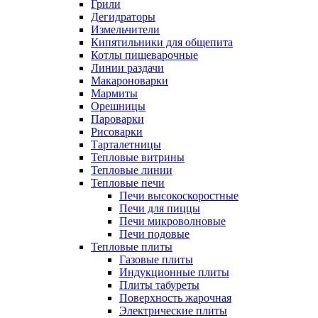
Грили
Дегидраторы
Измельчители
Кипятильники для общепита
Котлы пищеварочные
Линии раздачи
Макароноварки
Мармиты
Орешницы
Пароварки
Рисоварки
Тарталетницы
Тепловые витрины
Тепловые линии
Тепловые печи
Печи высокоскоростные
Печи для пиццы
Печи микроволновые
Печи подовые
Тепловые плиты
Газовые плиты
Индукционные плиты
Плиты табуреты
Поверхность жарочная
Электрические плиты