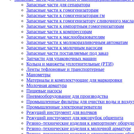
Запасные части для сепаратора
Запасные части к гомогенизаторам
Запасные части к гомогенизаторам гм
Запасные части к гомогенизатору сливочного масла
Запасные части к импортным гомогенизаторам
Запасные части к компрессорам
Запасные части к маслообразователям
Запасные части к молокоразливочным автоматам
Запасные части к молочным насосам
Запасные части поставляемые под заказ
Запчасти для упаковочных машин
Кольца и манжеты уплотнительные (РТИ)
Ленты тефлоновые и транспортерные
Манометры
Материалы и комплектующие для маркировки
Молочная арматура
Пищевые насосы
Пневмооборудование для производства
Промышленные фильтры для очистки воды и возду
Промышленные электронагреватели
Режущий инструмент для волчков
Режущий инструмент для мясорубок общепита
Резино–технические изделия к импортному оборуд
Резино–технические изделия к молочной арматуре
Резино–технические изделия к отечественному об