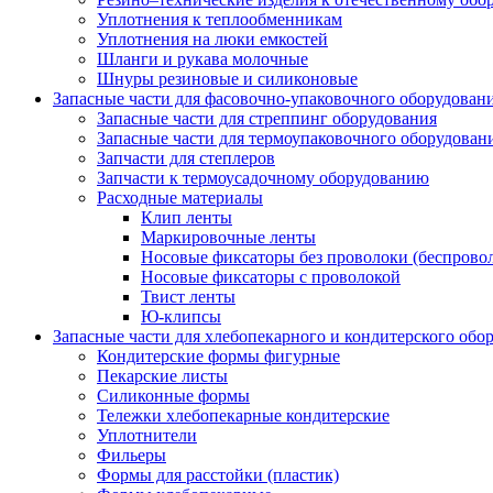
Уплотнения к теплообменникам
Уплотнения на люки емкостей
Шланги и рукава молочные
Шнуры резиновые и силиконовые
Запасные части для фасовочно-упаковочного оборудован
Запасные части для стреппинг оборудования
Запасные части для термоупаковочного оборудован
Запчасти для степлеров
Запчасти к термоусадочному оборудованию
Расходные материалы
Клип ленты
Маркировочные ленты
Носовые фиксаторы без проволоки (беспрово
Носовые фиксаторы с проволокой
Твист ленты
Ю-клипсы
Запасные части для хлебопекарного и кондитерского обо
Кондитерские формы фигурные
Пекарские листы
Силиконные формы
Тележки хлебопекарные кондитерские
Уплотнители
Фильеры
Формы для расстойки (пластик)