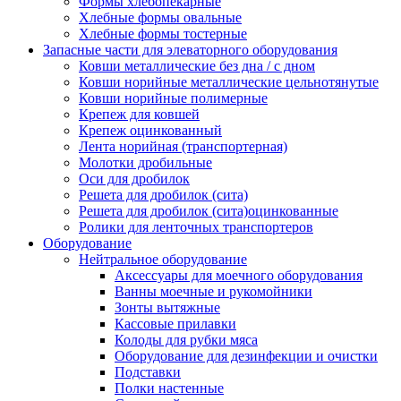
Формы хлебопекарные
Хлебные формы овальные
Хлебные формы тостерные
Запасные части для элеваторного оборудования
Ковши металлические без дна / с дном
Ковши норийные металлические цельнотянутые
Ковши норийные полимерные
Крепеж для ковшей
Крепеж оцинкованный
Лента норийная (транспортерная)
Молотки дробильные
Оси для дробилок
Решета для дробилок (сита)
Решета для дробилок (сита)оцинкованные
Ролики для ленточных транспортеров
Оборудование
Нейтральное оборудование
Аксессуары для моечного оборудования
Ванны моечные и рукомойники
Зонты вытяжные
Кассовые прилавки
Колоды для рубки мяса
Оборудование для дезинфекции и очистки
Подставки
Полки настенные