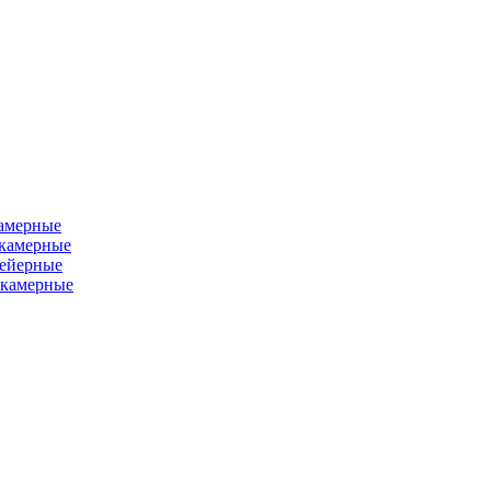
камерные
хкамерные
вейерные
окамерные