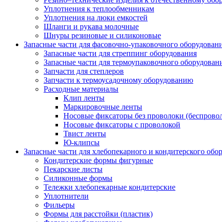
Уплотнения к теплообменникам
Уплотнения на люки емкостей
Шланги и рукава молочные
Шнуры резиновые и силиконовые
Запасные части для фасовочно-упаковочного оборудован
Запасные части для стреппинг оборудования
Запасные части для термоупаковочного оборудован
Запчасти для степлеров
Запчасти к термоусадочному оборудованию
Расходные материалы
Клип ленты
Маркировочные ленты
Носовые фиксаторы без проволоки (беспрово
Носовые фиксаторы с проволокой
Твист ленты
Ю-клипсы
Запасные части для хлебопекарного и кондитерского обо
Кондитерские формы фигурные
Пекарские листы
Силиконные формы
Тележки хлебопекарные кондитерские
Уплотнители
Фильеры
Формы для расстойки (пластик)