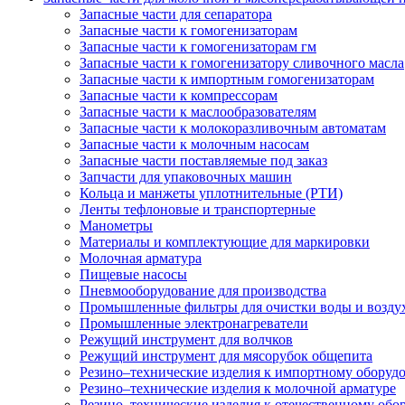
Запасные части для сепаратора
Запасные части к гомогенизаторам
Запасные части к гомогенизаторам гм
Запасные части к гомогенизатору сливочного масла
Запасные части к импортным гомогенизаторам
Запасные части к компрессорам
Запасные части к маслообразователям
Запасные части к молокоразливочным автоматам
Запасные части к молочным насосам
Запасные части поставляемые под заказ
Запчасти для упаковочных машин
Кольца и манжеты уплотнительные (РТИ)
Ленты тефлоновые и транспортерные
Манометры
Материалы и комплектующие для маркировки
Молочная арматура
Пищевые насосы
Пневмооборудование для производства
Промышленные фильтры для очистки воды и возду
Промышленные электронагреватели
Режущий инструмент для волчков
Режущий инструмент для мясорубок общепита
Резино–технические изделия к импортному оборуд
Резино–технические изделия к молочной арматуре
Резино–технические изделия к отечественному об