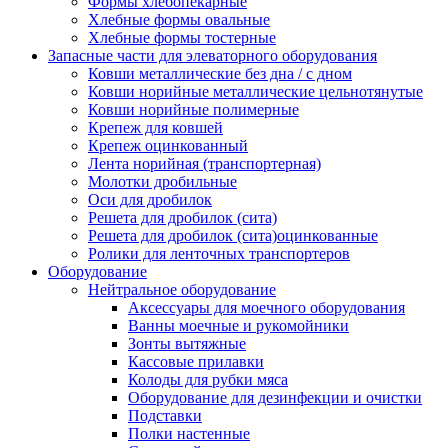
Формы хлебопекарные
Хлебные формы овальные
Хлебные формы тостерные
Запасные части для элеваторного оборудования
Ковши металлические без дна / с дном
Ковши норийные металлические цельнотянутые
Ковши норийные полимерные
Крепеж для ковшей
Крепеж оцинкованный
Лента норийная (транспортерная)
Молотки дробильные
Оси для дробилок
Решета для дробилок (сита)
Решета для дробилок (сита)оцинкованные
Ролики для ленточных транспортеров
Оборудование
Нейтральное оборудование
Аксессуары для моечного оборудования
Ванны моечные и рукомойники
Зонты вытяжные
Кассовые прилавки
Колоды для рубки мяса
Оборудование для дезинфекции и очистки
Подставки
Полки настенные