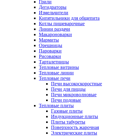
Грили
Дегидраторы
Измельчители
Кипятильники для общепита
Котлы пищеварочные
Линии раздачи
Макароноварки
Мармиты
Орешницы
Пароварки
Рисоварки
Тарталетницы
Тепловые витрины
Тепловые линии
Тепловые печи
Печи высокоскоростные
Печи для пиццы
Печи микроволновые
Печи подовые
Тепловые плиты
Газовые плиты
Индукционные плиты
Плиты табуреты
Поверхность жарочная
Электрические плиты