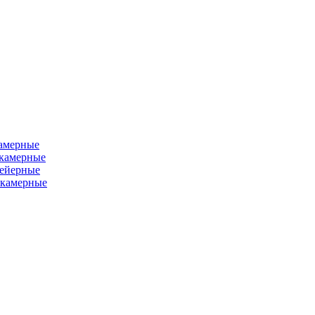
камерные
хкамерные
вейерные
окамерные