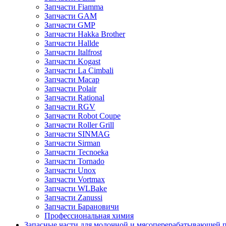
Запчасти Fiamma
Запчасти GAM
Запчасти GMP
Запчасти Hakka Brother
Запчасти Hallde
Запчасти Italfrost
Запчасти Kogast
Запчасти La Cimbali
Запчасти Macap
Запчасти Polair
Запчасти Rational
Запчасти RGV
Запчасти Robot Coupe
Запчасти Roller Grill
Запчасти SINMAG
Запчасти Sirman
Запчасти Tecnoeka
Запчасти Tornado
Запчасти Unox
Запчасти Vortmax
Запчасти WLBake
Запчасти Zanussi
Запчасти Барановичи
Профессиональная химия
Запасные части для молочной и мясоперерабатывающей