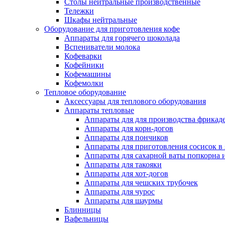
Столы нейтральные производственные
Тележки
Шкафы нейтральные
Оборудование для приготовления кофе
Аппараты для горячего шоколада
Вспениватели молока
Кофеварки
Кофейники
Кофемашины
Кофемолки
Тепловое оборудование
Аксессуары для теплового оборудования
Аппараты тепловые
Аппараты для для производства фрикад
Аппараты для корн-догов
Аппараты для пончиков
Аппараты для приготовления сосисок в
Аппараты для сахарной ваты попкорна 
Аппараты для такояки
Аппараты для хот-догов
Аппараты для чешских трубочек
Аппараты для чурос
Аппараты для шаурмы
Блинницы
Вафельницы