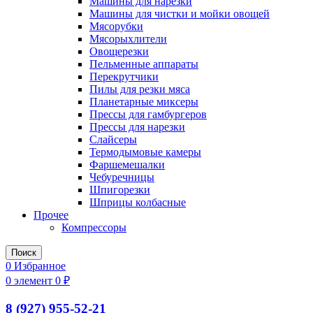
Машины для нарезки
Машины для чистки и мойки овощей
Мясорубки
Мясорыхлители
Овощерезки
Пельменные аппараты
Перекрутчики
Пилы для резки мяса
Планетарные миксеры
Прессы для гамбургеров
Прессы для нарезки
Слайсеры
Термодымовые камеры
Фаршемешалки
Чебуречницы
Шпигорезки
Шприцы колбасные
Прочее
Компрессоры
Поиск
0
Избранное
0
элемент
0
₽
8 (927) 955-52-21