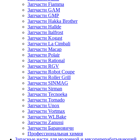
Запчасти Fiamma
Запчасти GAM
Запчасти GMP
Запчасти Hakka Brother
Запчасти Hallde
Запчасти Italfrost
Запчасти Kogast
Запчасти La Cimbali
Запчасти Macap
Запчасти Polair
Запчасти Rational
Запчасти RGV
Запчасти Robot Coupe
Запчасти Roller Grill
Запчасти SINMAG
Запчасти Sirman
Запчасти Tecnoeka
Запчасти Tornado
Запчасти Unox
Запчасти Vortmax
Запчасти WLBake
Запчасти Zanussi
Запчасти Барановичи
Профессиональная химия
Запасные части для молочной и мясоперерабатывающей