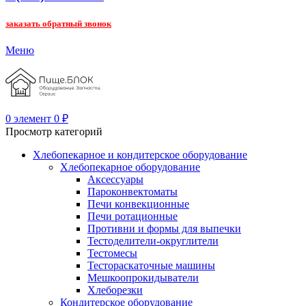
заказать обратный звонок
Меню
0
элемент
0
₽
Просмотр категорий
Хлебопекарное и кондитерское оборудование
Хлебопекарное оборудование
Аксессуары
Пароконвектоматы
Печи конвекционные
Печи ротационные
Противни и формы для выпечки
Тестоделители-округлители
Тестомесы
Тестораскаточные машины
Мешкоопрокидыватели
Хлеборезки
Кондитерское оборудование