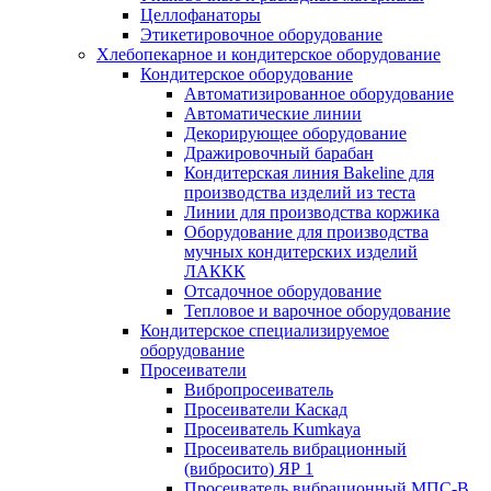
Целлофанаторы
Этикетировочное оборудование
Хлебопекарное и кондитерское оборудование
Кондитерское оборудование
Автоматизированное оборудование
Автоматические линии
Декорирующее оборудование
Дражировочный барабан
Кондитерская линия Bakeline для
производства изделий из теста
Линии для производства коржика
Оборудование для производства
мучных кондитерских изделий
ЛАККК
Отсадочное оборудование
Тепловое и варочное оборудование
Кондитерское специализируемое
оборудование
Просеиватели
Вибропросеиватель
Просеиватели Каскад
Просеиватель Kumkaya
Просеиватель вибрационный
(вибросито) ЯР 1
Просеиватель вибрационный МПС-В