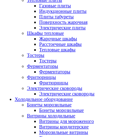
Тепловые плиты
Газовые плиты
Индукционные плиты
Плиты табуреты
Поверхность жарочная
Электрические плиты
Шкафы тепловые
Жарочные шкафы
Расстоечные шкафы
Тепловые шкафы
Тостеры
Тостеры
Ферментаторы
Ферментаторы
Фритюрницы
Фритюрницы
Электрические сковороды
Электрические сковороды
Холодильное оборудование
Бонеты морозильные
Бонеты морозильные
Витрины холодильные
Витрины для мороженого
Витрины кондитерские
Морозильные витрины