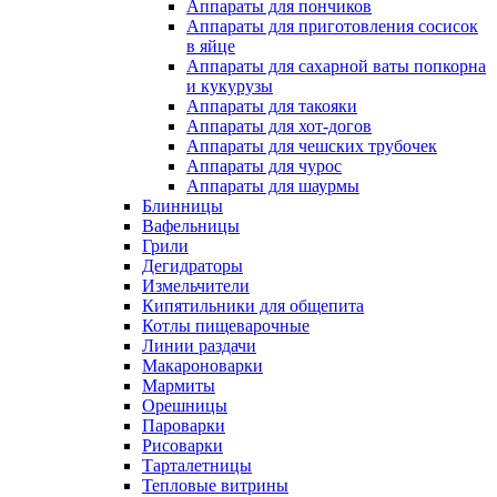
Аппараты для пончиков
Аппараты для приготовления сосисок
в яйце
Аппараты для сахарной ваты попкорна
и кукурузы
Аппараты для такояки
Аппараты для хот-догов
Аппараты для чешских трубочек
Аппараты для чурос
Аппараты для шаурмы
Блинницы
Вафельницы
Грили
Дегидраторы
Измельчители
Кипятильники для общепита
Котлы пищеварочные
Линии раздачи
Макароноварки
Мармиты
Орешницы
Пароварки
Рисоварки
Тарталетницы
Тепловые витрины