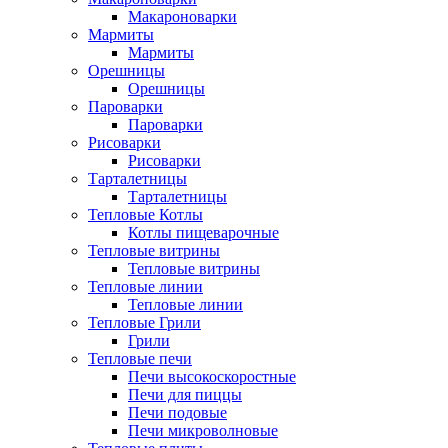
Макароноварки
Мармиты
Мармиты
Орешницы
Орешницы
Пароварки
Пароварки
Рисоварки
Рисоварки
Тарталетницы
Тарталетницы
Тепловые Котлы
Котлы пищеварочные
Тепловые витрины
Тепловые витрины
Тепловые линии
Тепловые линии
Тепловые Грили
Грили
Тепловые печи
Печи высокоскоростные
Печи для пиццы
Печи подовые
Печи микроволновые