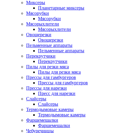
Миксеры
Планетарные миксеры
Мясорубки
Мясорубки
Мясорыхлители
Мясорыхлители
Овощерезки
Овощерезки
Пельменные аппараты
Пельменные аппараты
Перекрутчики
Перекрутчики
Пилы для резки мяса
Пилы для резки мяса
Прессы для гамбургеров
Прессы для гамбургеров
Прессы для нарезки
Пресс для нарезки
Слайсеры
Слайсеры
Термодымовые камеры
Термодымовые камеры
Фаршемешалки
Фаршемешалки
Чебуречницы