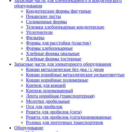
Запасные части для хлебопекарного и кондитерского
оборудования
Кондитерские формы фигурные
Пекарские листы
Силиконные формы
Тележки хлебопекарные кондитерские
Уплотнители
Фильеры
Формы для расстойки (пластик)
Формы хлебопекарные
Хлебные формы овальные
Хлебные формы тостерные
Запасные части для элеваторного оборудования
Ковши металлические без дна / с дном
Ковши норийные металлические цельнотянутые
Ковши норийные полимерные
Крепеж для ковшей
Крепеж оцинкованный
Лента норийная (транспортерная)
Молотки дробильные
Оси для дробилок
Решета для дробилок (сита)
Решета для дробилок (сита)оцинкованные
Ролики для ленточных транспортеров
Оборудование