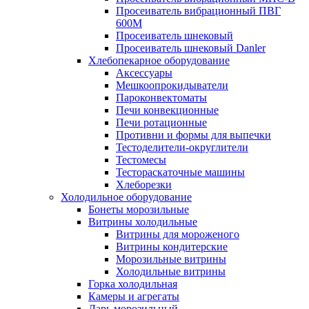
Просеиватель вибрационный ПВГ
600М
Просеиватель шнековый
Просеиватель шнековый Danler
Хлебопекарное оборудование
Аксессуары
Мешкоопрокидыватели
Пароконвектоматы
Печи конвекционные
Печи ротационные
Противни и формы для выпечки
Тестоделители-округлители
Тестомесы
Тестораскаточные машины
Хлеборезки
Холодильное оборудование
Бонеты морозильные
Витрины холодильные
Витрины для мороженого
Витрины кондитерские
Морозильные витрины
Холодильные витрины
Горка холодильная
Камеры и агрегаты
Ларь морозильный