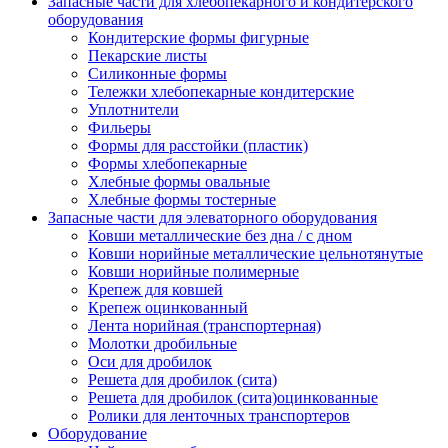
Запасные части для хлебопекарного и кондитерского
оборудования
Кондитерские формы фигурные
Пекарские листы
Силиконные формы
Тележки хлебопекарные кондитерские
Уплотнители
Фильеры
Формы для расстойки (пластик)
Формы хлебопекарные
Хлебные формы овальные
Хлебные формы тостерные
Запасные части для элеваторного оборудования
Ковши металлические без дна / с дном
Ковши норийные металлические цельнотянутые
Ковши норийные полимерные
Крепеж для ковшей
Крепеж оцинкованный
Лента норийная (транспортерная)
Молотки дробильные
Оси для дробилок
Решета для дробилок (сита)
Решета для дробилок (сита)оцинкованные
Ролики для ленточных транспортеров
Оборудование