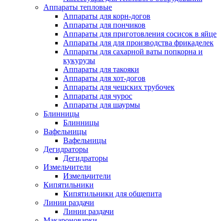
Аппараты тепловые
Аппараты для корн-догов
Аппараты для пончиков
Аппараты для приготовления сосисок в яйце
Аппараты для для производства фрикаделек
Аппараты для сахарной ваты попкорна и
кукурузы
Аппараты для такояки
Аппараты для хот-догов
Аппараты для чешских трубочек
Аппараты для чурос
Аппараты для шаурмы
Блинницы
Блинницы
Вафельницы
Вафельницы
Дегидраторы
Дегидраторы
Измельчители
Измельчители
Кипятильники
Кипятильники для общепита
Линии раздачи
Линии раздачи
Макароноварки