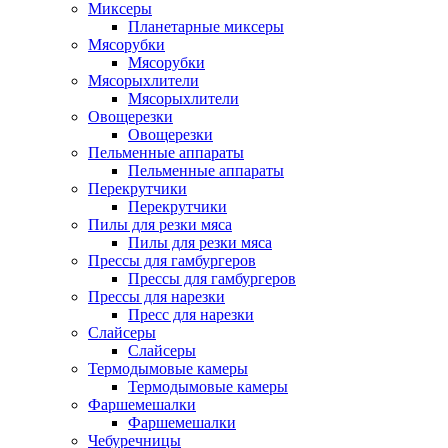
Миксеры
Планетарные миксеры
Мясорубки
Мясорубки
Мясорыхлители
Мясорыхлители
Овощерезки
Овощерезки
Пельменные аппараты
Пельменные аппараты
Перекрутчики
Перекрутчики
Пилы для резки мяса
Пилы для резки мяса
Прессы для гамбургеров
Прессы для гамбургеров
Прессы для нарезки
Пресс для нарезки
Слайсеры
Слайсеры
Термодымовые камеры
Термодымовые камеры
Фаршемешалки
Фаршемешалки
Чебуречницы