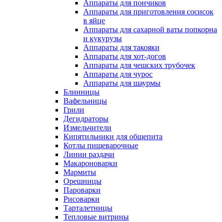
Аппараты для пончиков
Аппараты для приготовления сосисок
в яйце
Аппараты для сахарной ваты попкорна
и кукурузы
Аппараты для такояки
Аппараты для хот-догов
Аппараты для чешских трубочек
Аппараты для чурос
Аппараты для шаурмы
Блинницы
Вафельницы
Грили
Дегидраторы
Измельчители
Кипятильники для общепита
Котлы пищеварочные
Линии раздачи
Макароноварки
Мармиты
Орешницы
Пароварки
Рисоварки
Тарталетницы
Тепловые витрины