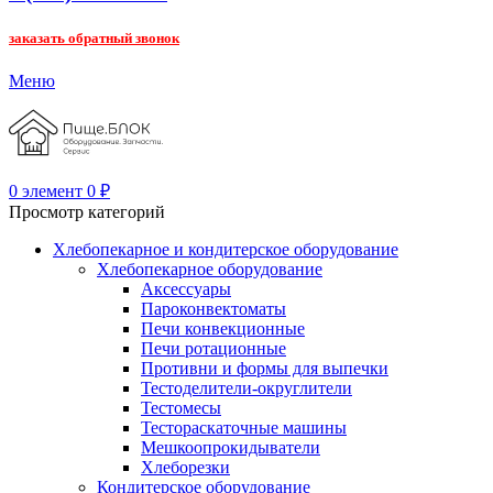
заказать обратный звонок
Меню
0
элемент
0
₽
Просмотр категорий
Хлебопекарное и кондитерское оборудование
Хлебопекарное оборудование
Аксессуары
Пароконвектоматы
Печи конвекционные
Печи ротационные
Противни и формы для выпечки
Тестоделители-округлители
Тестомесы
Тестораскаточные машины
Мешкоопрокидыватели
Хлеборезки
Кондитерское оборудование