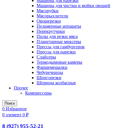
Машины для нарезки
Машины для чистки и мойки овощей
Мясорубки
Мясорыхлители
Овощерезки
Пельменные аппараты
Перекрутчики
Пилы для резки мяса
Планетарные миксеры
Прессы для гамбургеров
Прессы для нарезки
Слайсеры
Термодымовые камеры
Фаршемешалки
Чебуречницы
Шпигорезки
Шприцы колбасные
Прочее
Компрессоры
Поиск
0
Избранное
0
элемент
0
₽
8 (927) 955-52-21