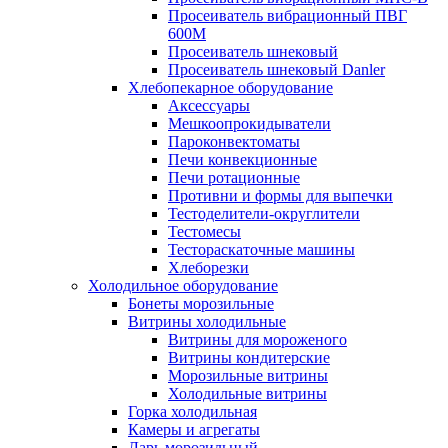
Просеиватель вибрационный ПВГ
600М
Просеиватель шнековый
Просеиватель шнековый Danler
Хлебопекарное оборудование
Аксессуары
Мешкоопрокидыватели
Пароконвектоматы
Печи конвекционные
Печи ротационные
Противни и формы для выпечки
Тестоделители-округлители
Тестомесы
Тестораскаточные машины
Хлеборезки
Холодильное оборудование
Бонеты морозильные
Витрины холодильные
Витрины для мороженого
Витрины кондитерские
Морозильные витрины
Холодильные витрины
Горка холодильная
Камеры и агрегаты
Ларь морозильный