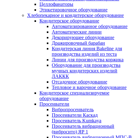
Целлофанаторы
Этикетировочное оборудование
Хлебопекарное и кондитерское оборудование
Кондитерское оборудование
Автоматизированное оборудование
Автоматические линии
Декорирующее оборудование
Дражировочный барабан
Кондитерская линия Bakeline для
производства изделий из теста
Линии для производства коржика
Оборудование для производства
мучных кондитерских изделий
ЛАККК
Отсадочное оборудование
Тепловое и варочное оборудование
Кондитерское специализируемое
оборудование
Просеиватели
Вибропросеиватель
Просеиватели Каскад
Просеиватель Kumkaya
Просеиватель вибрационный
(вибросито) ЯР 1
Просеиватель вибрационный МПС-В