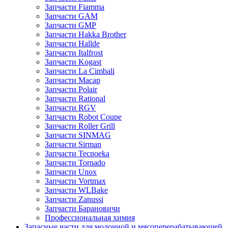
Запчасти Fiamma
Запчасти GAM
Запчасти GMP
Запчасти Hakka Brother
Запчасти Hallde
Запчасти Italfrost
Запчасти Kogast
Запчасти La Cimbali
Запчасти Macap
Запчасти Polair
Запчасти Rational
Запчасти RGV
Запчасти Robot Coupe
Запчасти Roller Grill
Запчасти SINMAG
Запчасти Sirman
Запчасти Tecnoeka
Запчасти Tornado
Запчасти Unox
Запчасти Vortmax
Запчасти WLBake
Запчасти Zanussi
Запчасти Барановичи
Профессиональная химия
Запасные части для молочной и мясоперерабатывающей