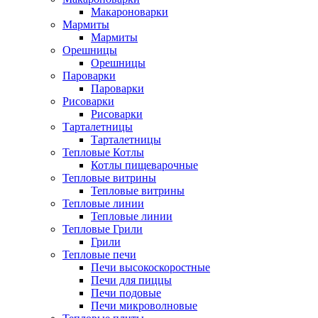
Макароноварки
Мармиты
Мармиты
Орешницы
Орешницы
Пароварки
Пароварки
Рисоварки
Рисоварки
Тарталетницы
Тарталетницы
Тепловые Котлы
Котлы пищеварочные
Тепловые витрины
Тепловые витрины
Тепловые линии
Тепловые линии
Тепловые Грили
Грили
Тепловые печи
Печи высокоскоростные
Печи для пиццы
Печи подовые
Печи микроволновые