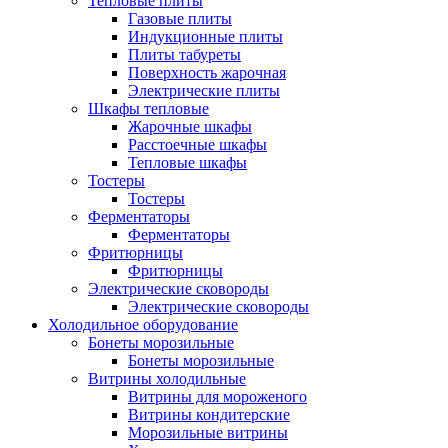
Тепловые плиты
Газовые плиты
Индукционные плиты
Плиты табуреты
Поверхность жарочная
Электрические плиты
Шкафы тепловые
Жарочные шкафы
Расстоечные шкафы
Тепловые шкафы
Тостеры
Тостеры
Ферментаторы
Ферментаторы
Фритюрницы
Фритюрницы
Электрические сковороды
Электрические сковороды
Холодильное оборудование
Бонеты морозильные
Бонеты морозильные
Витрины холодильные
Витрины для мороженого
Витрины кондитерские
Морозильные витрины