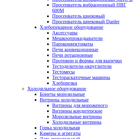
Просеиватель вибрационный ПВГ
600М
Просеиватель шнековый
Просеиватель шнековый Danler
Хлебопекарное оборудование
Аксессуары
Мешкоопрокидыватели
Пароконвектоматы
Печи конвекционные
Печи ротационные
Противни и формы для выпечки
Тестоделители-округлители
Тестомесы
Тестораскаточные машины
Хлеборезки
Холодильное оборудование
Бонеты морозильные
Витрины холодильные
Витрины для мороженого
Витрины кондитерские
Морозильные витрины
Холодильные витрины
Горка холодильная
Камеры и агрегаты
Ларь морозильный