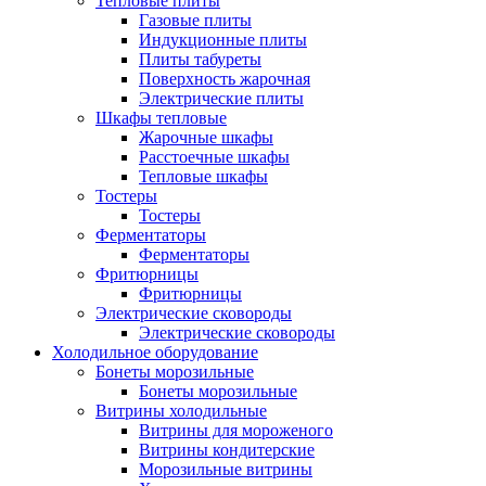
Тепловые плиты
Газовые плиты
Индукционные плиты
Плиты табуреты
Поверхность жарочная
Электрические плиты
Шкафы тепловые
Жарочные шкафы
Расстоечные шкафы
Тепловые шкафы
Тостеры
Тостеры
Ферментаторы
Ферментаторы
Фритюрницы
Фритюрницы
Электрические сковороды
Электрические сковороды
Холодильное оборудование
Бонеты морозильные
Бонеты морозильные
Витрины холодильные
Витрины для мороженого
Витрины кондитерские
Морозильные витрины