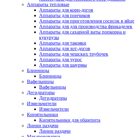
Аппараты тепловые
Аппараты для корн-догов
Аппараты для пончиков
Аппараты для приготовления сосисок в яйце
Аппараты для для производства фрикаделек
Аппараты для сахарной ваты попкорна и
кукурузы
Аппараты для такояки
Аппараты для хот-догов
Аппараты для чешских трубочек
Аппараты для чурос
Аппараты для шаурмы
Блинницы
Блинницы
Вафельницы
Вафельницы
Дегидраторы
Дегидраторы
Измельчители
Измельчители
Кипятильники
Кипятильники для общепита
Линии раздачи
Линии раздачи
Макароноварки