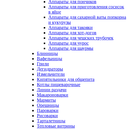
Аппараты для пончиков
Аппараты для приготовления сосисок
в яйце
Аппараты для сахарной ваты попкорна
и кукурузы
Аппараты для такояки
Аппараты для хот-догов
Аппараты для чешских трубочек
Аппараты для чурос
Аппараты для шаурмы
Блинницы
Вафельницы
Грили
Дегидраторы
Измельчители
Кипятильники для общепита
Котлы пищеварочные
Линии раздачи
Макароноварки
Мармиты
Орешницы
Пароварки
Рисоварки
Тарталетницы
Тепловые витрины