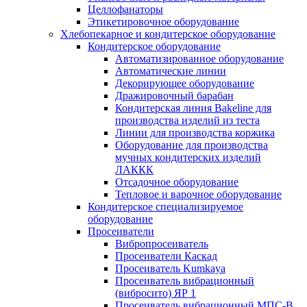
Целлофанаторы
Этикетировочное оборудование
Хлебопекарное и кондитерское оборудование
Кондитерское оборудование
Автоматизированное оборудование
Автоматические линии
Декорирующее оборудование
Дражировочный барабан
Кондитерская линия Bakeline для
производства изделий из теста
Линии для производства коржика
Оборудование для производства
мучных кондитерских изделий
ЛАККК
Отсадочное оборудование
Тепловое и варочное оборудование
Кондитерское специализируемое
оборудование
Просеиватели
Вибропросеиватель
Просеиватели Каскад
Просеиватель Kumkaya
Просеиватель вибрационный
(вибросито) ЯР 1
Просеиватель вибрационный МПС-В