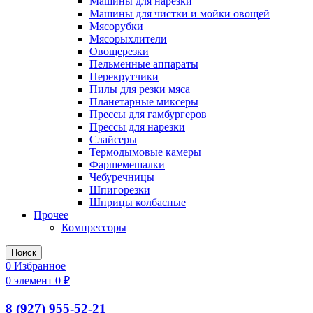
Машины для нарезки
Машины для чистки и мойки овощей
Мясорубки
Мясорыхлители
Овощерезки
Пельменные аппараты
Перекрутчики
Пилы для резки мяса
Планетарные миксеры
Прессы для гамбургеров
Прессы для нарезки
Слайсеры
Термодымовые камеры
Фаршемешалки
Чебуречницы
Шпигорезки
Шприцы колбасные
Прочее
Компрессоры
Поиск
0
Избранное
0
элемент
0
₽
8 (927) 955-52-21