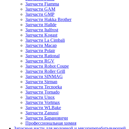
Запчасти Fiamma
Запчасти GAM
Запчасти GMP
Запчасти Hakka Brother
Запчасти Hallde
Запчасти Italfrost
Запчасти Kogast
Запчасти La Cimbali
Запчасти Macap
Запчасти Polair
Запчасти Rational
Запчасти RGV
Запчасти Robot Coupe
Запчасти Roller Grill
Запчасти SINMAG
Запчасти Sirman
Запчасти Tecnoeka
Запчасти Tornado
Запчасти Unox
Запчасти Vortmax
Запчасти WLBake
Запчасти Zanussi
Запчасти Барановичи
Профессиональная химия
Запасные части для молочной и мясоперерабатывающей