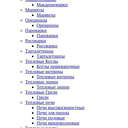
Макароноварки
Мармиты
Мармиты
Орешницы
Орешницы
Пароварки
Пароварки
Рисоварки
Рисоварки
Тарталетницы
Тарталетницы
Тепловые Котлы
Котлы пищеварочные
Тепловые витрины
Тепловые витрины
Тепловые линии
Тепловые линии
Тепловые Грили
Грили
Тепловые печи
Печи высокоскоростные
Печи для пиццы
Печи подовые
Печи микроволновые