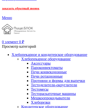
заказать обратный звонок
Меню
0
элемент
0
₽
Просмотр категорий
Хлебопекарное и кондитерское оборудование
Хлебопекарное оборудование
Аксессуары
Пароконвектоматы
Печи конвекционные
Печи ротационные
Противни и формы для выпечки
Тестоделители-округлители
Тестомесы
Тестораскаточные машины
Мешкоопрокидыватели
Хлеборезки
Кондитерское оборудование