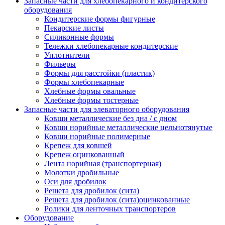
Запасные части для хлебопекарного и кондитерского
оборудования
Кондитерские формы фигурные
Пекарские листы
Силиконные формы
Тележки хлебопекарные кондитерские
Уплотнители
Фильеры
Формы для расстойки (пластик)
Формы хлебопекарные
Хлебные формы овальные
Хлебные формы тостерные
Запасные части для элеваторного оборудования
Ковши металлические без дна / с дном
Ковши норийные металлические цельнотянутые
Ковши норийные полимерные
Крепеж для ковшей
Крепеж оцинкованный
Лента норийная (транспортерная)
Молотки дробильные
Оси для дробилок
Решета для дробилок (сита)
Решета для дробилок (сита)оцинкованные
Ролики для ленточных транспортеров
Оборудование