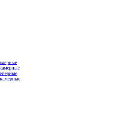
камерные
хкамерные
вейерные
окамерные