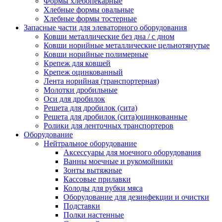
Формы хлебопекарные
Хлебные формы овальные
Хлебные формы тостерные
Запасные части для элеваторного оборудования
Ковши металлические без дна / с дном
Ковши норийные металлические цельнотянутые
Ковши норийные полимерные
Крепеж для ковшей
Крепеж оцинкованный
Лента норийная (транспортерная)
Молотки дробильные
Оси для дробилок
Решета для дробилок (сита)
Решета для дробилок (сита)оцинкованные
Ролики для ленточных транспортеров
Оборудование
Нейтральное оборудование
Аксессуары для моечного оборудования
Ванны моечные и рукомойники
Зонты вытяжные
Кассовые прилавки
Колоды для рубки мяса
Оборудование для дезинфекции и очистки
Подставки
Полки настенные