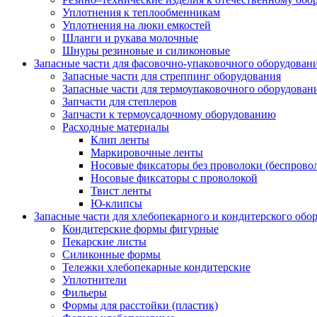
Уплотнения к теплообменникам
Уплотнения на люки емкостей
Шланги и рукава молочные
Шнуры резиновые и силиконовые
Запасные части для фасовочно-упаковочного оборудован
Запасные части для стреппинг оборудования
Запасные части для термоупаковочного оборудован
Запчасти для степлеров
Запчасти к термоусадочному оборудованию
Расходные материалы
Клип ленты
Маркировочные ленты
Носовые фиксаторы без проволоки (беспрово
Носовые фиксаторы с проволокой
Твист ленты
Ю-клипсы
Запасные части для хлебопекарного и кондитерского обо
Кондитерские формы фигурные
Пекарские листы
Силиконные формы
Тележки хлебопекарные кондитерские
Уплотнители
Фильеры
Формы для расстойки (пластик)