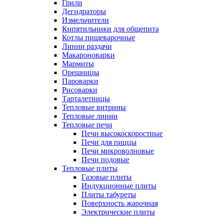
Грили
Дегидраторы
Измельчители
Кипятильники для общепита
Котлы пищеварочные
Линии раздачи
Макароноварки
Мармиты
Орешницы
Пароварки
Рисоварки
Тарталетницы
Тепловые витрины
Тепловые линии
Тепловые печи
Печи высокоскоростные
Печи для пиццы
Печи микроволновые
Печи подовые
Тепловые плиты
Газовые плиты
Индукционные плиты
Плиты табуреты
Поверхность жарочная
Электрические плиты