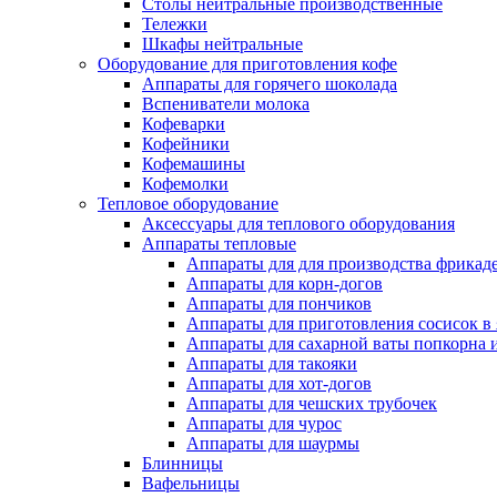
Столы нейтральные производственные
Тележки
Шкафы нейтральные
Оборудование для приготовления кофе
Аппараты для горячего шоколада
Вспениватели молока
Кофеварки
Кофейники
Кофемашины
Кофемолки
Тепловое оборудование
Аксессуары для теплового оборудования
Аппараты тепловые
Аппараты для для производства фрикад
Аппараты для корн-догов
Аппараты для пончиков
Аппараты для приготовления сосисок в
Аппараты для сахарной ваты попкорна 
Аппараты для такояки
Аппараты для хот-догов
Аппараты для чешских трубочек
Аппараты для чурос
Аппараты для шаурмы
Блинницы
Вафельницы