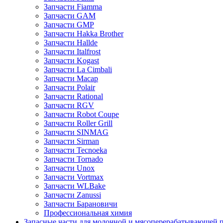
Запчасти Fiamma
Запчасти GAM
Запчасти GMP
Запчасти Hakka Brother
Запчасти Hallde
Запчасти Italfrost
Запчасти Kogast
Запчасти La Cimbali
Запчасти Macap
Запчасти Polair
Запчасти Rational
Запчасти RGV
Запчасти Robot Coupe
Запчасти Roller Grill
Запчасти SINMAG
Запчасти Sirman
Запчасти Tecnoeka
Запчасти Tornado
Запчасти Unox
Запчасти Vortmax
Запчасти WLBake
Запчасти Zanussi
Запчасти Барановичи
Профессиональная химия
Запасные части для молочной и мясоперерабатывающей