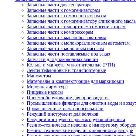
Запасные части для сепаратора
Запасные части к гомогенизаторам
Запасные части к гомогенизаторам гм
Запасные части к гомогенизатору сливочного масла
Запасные части к импортным гомогенизаторам
Запасные части к компрессорам
Запасные части к маслообразователям
Запасные части к молокоразливочным автоматам
Запасные части к молочным насосам
Запасные части поставляемые под заказ
Запчасти для упаковочных машин
Кольца и манжеты уплотнительные (РТИ)
Ленты тефлоновые и транспортерные
Манометры
Материалы и комплектующие для маркировки
Молочная арматура
Пищевые насосы
Пневмооборудование для производства
Промышленные фильтры для очистки воды и возду
Промышленные электронагреватели
Режущий инструмент для волчков
Режущий инструмент для мясорубок общепита
Резино–технические изделия к импортному оборуд
Резино–технические изделия к молочной арматуре
Резино–технические изделия к отечественному об