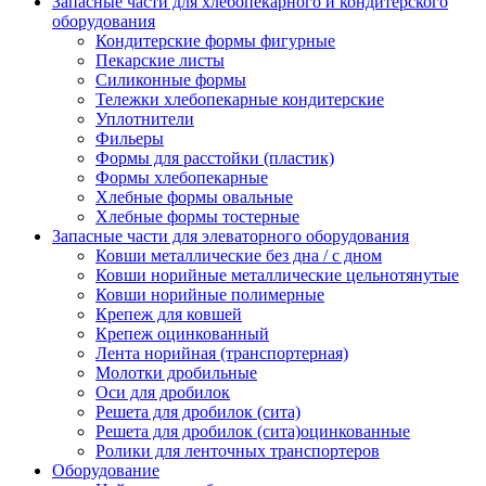
Запасные части для хлебопекарного и кондитерского
оборудования
Кондитерские формы фигурные
Пекарские листы
Силиконные формы
Тележки хлебопекарные кондитерские
Уплотнители
Фильеры
Формы для расстойки (пластик)
Формы хлебопекарные
Хлебные формы овальные
Хлебные формы тостерные
Запасные части для элеваторного оборудования
Ковши металлические без дна / с дном
Ковши норийные металлические цельнотянутые
Ковши норийные полимерные
Крепеж для ковшей
Крепеж оцинкованный
Лента норийная (транспортерная)
Молотки дробильные
Оси для дробилок
Решета для дробилок (сита)
Решета для дробилок (сита)оцинкованные
Ролики для ленточных транспортеров
Оборудование