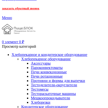
заказать обратный звонок
Меню
0
элемент
0
₽
Просмотр категорий
Хлебопекарное и кондитерское оборудование
Хлебопекарное оборудование
Аксессуары
Пароконвектоматы
Печи конвекционные
Печи ротационные
Противни и формы для выпечки
Тестоделители-округлители
Тестомесы
Тестораскаточные машины
Мешкоопрокидыватели
Хлеборезки
Кондитерское оборудование