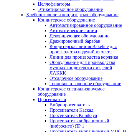
Целлофанаторы
Этикетировочное оборудование
Хлебопекарное и кондитерское оборудование
Кондитерское оборудование
Автоматизированное оборудование
Автоматические линии
Декорирующее оборудование
Дражировочный барабан
Кондитерская линия Bakeline для
производства изделий из теста
Линии для производства коржика
Оборудование для производства
мучных кондитерских изделий
ЛАККК
Отсадочное оборудование
Тепловое и варочное оборудование
Кондитерское специализируемое
оборудование
Просеиватели
Вибропросеиватель
Просеиватели Каскад
Просеиватель Kumkaya
Просеиватель вибрационный
(вибросито) ЯР 1
Просеиватель вибрационный МПС-В