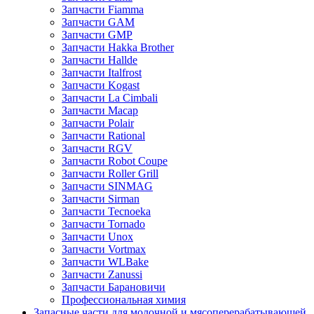
Запчасти Fiamma
Запчасти GAM
Запчасти GMP
Запчасти Hakka Brother
Запчасти Hallde
Запчасти Italfrost
Запчасти Kogast
Запчасти La Cimbali
Запчасти Macap
Запчасти Polair
Запчасти Rational
Запчасти RGV
Запчасти Robot Coupe
Запчасти Roller Grill
Запчасти SINMAG
Запчасти Sirman
Запчасти Tecnoeka
Запчасти Tornado
Запчасти Unox
Запчасти Vortmax
Запчасти WLBake
Запчасти Zanussi
Запчасти Барановичи
Профессиональная химия
Запасные части для молочной и мясоперерабатывающей