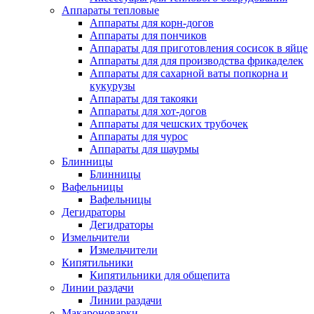
Аппараты тепловые
Аппараты для корн-догов
Аппараты для пончиков
Аппараты для приготовления сосисок в яйце
Аппараты для для производства фрикаделек
Аппараты для сахарной ваты попкорна и
кукурузы
Аппараты для такояки
Аппараты для хот-догов
Аппараты для чешских трубочек
Аппараты для чурос
Аппараты для шаурмы
Блинницы
Блинницы
Вафельницы
Вафельницы
Дегидраторы
Дегидраторы
Измельчители
Измельчители
Кипятильники
Кипятильники для общепита
Линии раздачи
Линии раздачи
Макароноварки