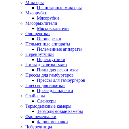
Миксеры
Планетарные миксеры
Мясорубки
Мясорубки
Мясорыхлители
Мясорыхлители
Овощерезки
Овощерезки
Пельменные аппараты
Пельменные аппараты
Перекрутчики
Перекрутчики
Пилы для резки мяса
Пилы для резки мяса
Прессы для гамбургеров
Прессы для гамбургеров
Прессы для нарезки
Пресс для нарезки
Слайсеры
Слайсеры
Термодымовые камеры
Термодымовые камеры
Фаршемешалки
Фаршемешалки
Чебуречницы