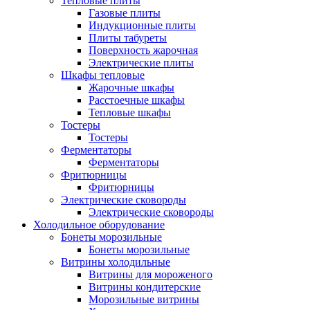
Тепловые плиты
Газовые плиты
Индукционные плиты
Плиты табуреты
Поверхность жарочная
Электрические плиты
Шкафы тепловые
Жарочные шкафы
Расстоечные шкафы
Тепловые шкафы
Тостеры
Тостеры
Ферментаторы
Ферментаторы
Фритюрницы
Фритюрницы
Электрические сковороды
Электрические сковороды
Холодильное оборудование
Бонеты морозильные
Бонеты морозильные
Витрины холодильные
Витрины для мороженого
Витрины кондитерские
Морозильные витрины