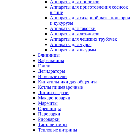
Аппараты для пончиков
Аппараты для приготовления сосисок
в яйце
Аппараты для сахарной ваты попкорна
и кукурузы
Аппараты для такояки
Аппараты для хот-догов
Аппараты для чешских трубочек
Аппараты для чурос
Аппараты для шаурмы
Блинницы
Вафельницы
Грили
Дегидраторы
Измельчители
Кипятильники для общепита
Котлы пищеварочные
Линии раздачи
Макароноварки
Мармиты
Орешницы
Пароварки
Рисоварки
Тарталетницы
Тепловые витрины