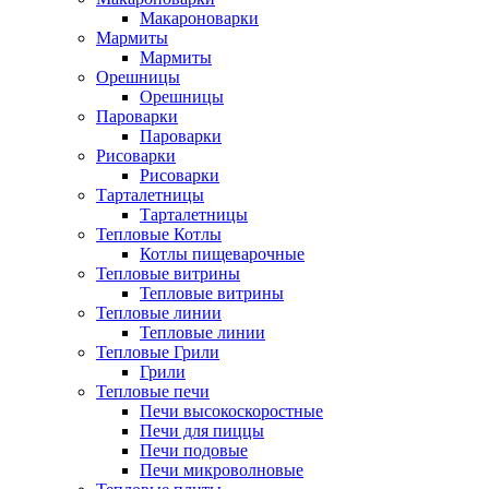
Макароноварки
Мармиты
Мармиты
Орешницы
Орешницы
Пароварки
Пароварки
Рисоварки
Рисоварки
Тарталетницы
Тарталетницы
Тепловые Котлы
Котлы пищеварочные
Тепловые витрины
Тепловые витрины
Тепловые линии
Тепловые линии
Тепловые Грили
Грили
Тепловые печи
Печи высокоскоростные
Печи для пиццы
Печи подовые
Печи микроволновые