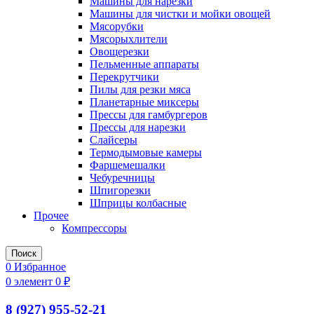
Машины для нарезки
Машины для чистки и мойки овощей
Мясорубки
Мясорыхлители
Овощерезки
Пельменные аппараты
Перекрутчики
Пилы для резки мяса
Планетарные миксеры
Прессы для гамбургеров
Прессы для нарезки
Слайсеры
Термодымовые камеры
Фаршемешалки
Чебуречницы
Шпигорезки
Шприцы колбасные
Прочее
Компрессоры
Поиск
0
Избранное
0
элемент
0
₽
8 (927) 955-52-21