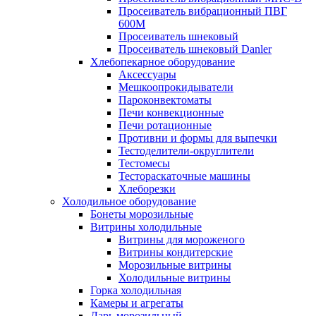
Просеиватель вибрационный ПВГ
600М
Просеиватель шнековый
Просеиватель шнековый Danler
Хлебопекарное оборудование
Аксессуары
Мешкоопрокидыватели
Пароконвектоматы
Печи конвекционные
Печи ротационные
Противни и формы для выпечки
Тестоделители-округлители
Тестомесы
Тестораскаточные машины
Хлеборезки
Холодильное оборудование
Бонеты морозильные
Витрины холодильные
Витрины для мороженого
Витрины кондитерские
Морозильные витрины
Холодильные витрины
Горка холодильная
Камеры и агрегаты
Ларь морозильный