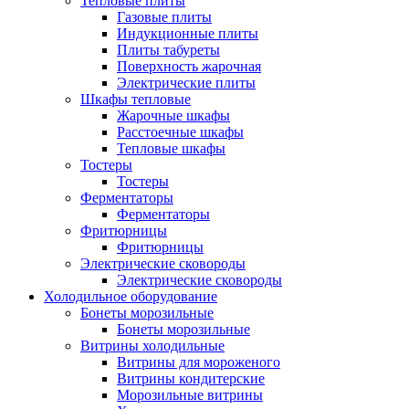
Тепловые плиты
Газовые плиты
Индукционные плиты
Плиты табуреты
Поверхность жарочная
Электрические плиты
Шкафы тепловые
Жарочные шкафы
Расстоечные шкафы
Тепловые шкафы
Тостеры
Тостеры
Ферментаторы
Ферментаторы
Фритюрницы
Фритюрницы
Электрические сковороды
Электрические сковороды
Холодильное оборудование
Бонеты морозильные
Бонеты морозильные
Витрины холодильные
Витрины для мороженого
Витрины кондитерские
Морозильные витрины