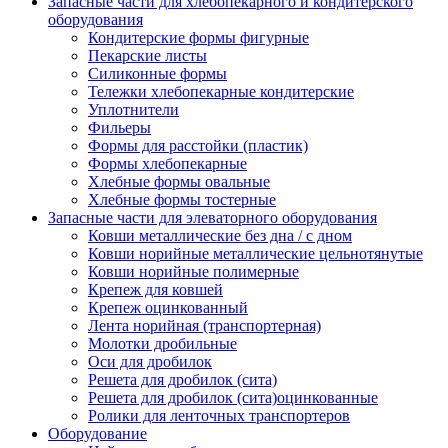
Запасные части для хлебопекарного и кондитерского
оборудования
Кондитерские формы фигурные
Пекарские листы
Силиконные формы
Тележки хлебопекарные кондитерские
Уплотнители
Фильеры
Формы для расстойки (пластик)
Формы хлебопекарные
Хлебные формы овальные
Хлебные формы тостерные
Запасные части для элеваторного оборудования
Ковши металлические без дна / с дном
Ковши норийные металлические цельнотянутые
Ковши норийные полимерные
Крепеж для ковшей
Крепеж оцинкованный
Лента норийная (транспортерная)
Молотки дробильные
Оси для дробилок
Решета для дробилок (сита)
Решета для дробилок (сита)оцинкованные
Ролики для ленточных транспортеров
Оборудование