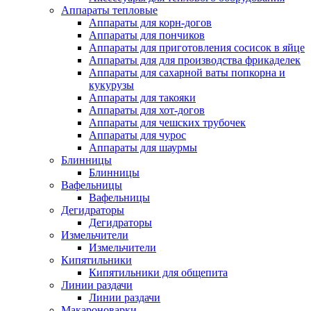
Аппараты тепловые
Аппараты для корн-догов
Аппараты для пончиков
Аппараты для приготовления сосисок в яйце
Аппараты для для производства фрикаделек
Аппараты для сахарной ваты попкорна и
кукурузы
Аппараты для такояки
Аппараты для хот-догов
Аппараты для чешских трубочек
Аппараты для чурос
Аппараты для шаурмы
Блинницы
Блинницы
Вафельницы
Вафельницы
Дегидраторы
Дегидраторы
Измельчители
Измельчители
Кипятильники
Кипятильники для общепита
Линии раздачи
Линии раздачи
Макароноварки