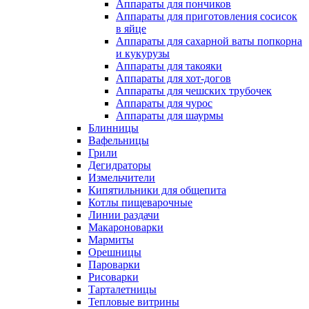
Аппараты для пончиков
Аппараты для приготовления сосисок
в яйце
Аппараты для сахарной ваты попкорна
и кукурузы
Аппараты для такояки
Аппараты для хот-догов
Аппараты для чешских трубочек
Аппараты для чурос
Аппараты для шаурмы
Блинницы
Вафельницы
Грили
Дегидраторы
Измельчители
Кипятильники для общепита
Котлы пищеварочные
Линии раздачи
Макароноварки
Мармиты
Орешницы
Пароварки
Рисоварки
Тарталетницы
Тепловые витрины