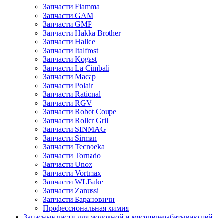
Запчасти Fiamma
Запчасти GAM
Запчасти GMP
Запчасти Hakka Brother
Запчасти Hallde
Запчасти Italfrost
Запчасти Kogast
Запчасти La Cimbali
Запчасти Macap
Запчасти Polair
Запчасти Rational
Запчасти RGV
Запчасти Robot Coupe
Запчасти Roller Grill
Запчасти SINMAG
Запчасти Sirman
Запчасти Tecnoeka
Запчасти Tornado
Запчасти Unox
Запчасти Vortmax
Запчасти WLBake
Запчасти Zanussi
Запчасти Барановичи
Профессиональная химия
Запасные части для молочной и мясоперерабатывающей