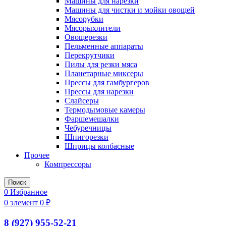
Машины для нарезки
Машины для чистки и мойки овощей
Мясорубки
Мясорыхлители
Овощерезки
Пельменные аппараты
Перекрутчики
Пилы для резки мяса
Планетарные миксеры
Прессы для гамбургеров
Прессы для нарезки
Слайсеры
Термодымовые камеры
Фаршемешалки
Чебуречницы
Шпигорезки
Шприцы колбасные
Прочее
Компрессоры
Поиск
0
Избранное
0
элемент
0
₽
8 (927) 955-52-21