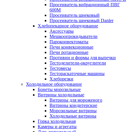
Просеиватель вибрационный ПВГ
600М
Просеиватель шнековый
Просеиватель шнековый Danler
Хлебопекарное оборудование
Аксессуары
Мешкоопрокидыватели
Пароконвектоматы
Печи конвекционные
Печи ротационные
Противни и формы для выпечки
Тестоделители-округлители
Тестомесы
Тестораскаточные машины
Хлеборезки
Холодильное оборудование
Бонеты морозильные
Витрины холодильные
Витрины для мороженого
Витрины кондитерские
Морозильные витрины
Холодильные витрины
Горка холодильная
Камеры и агрегаты
Ларь морозильный