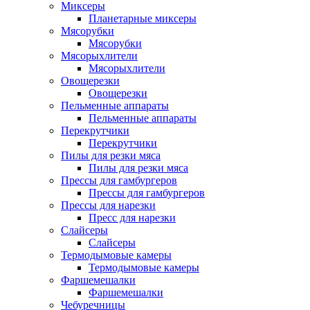
Миксеры
Планетарные миксеры
Мясорубки
Мясорубки
Мясорыхлители
Мясорыхлители
Овощерезки
Овощерезки
Пельменные аппараты
Пельменные аппараты
Перекрутчики
Перекрутчики
Пилы для резки мяса
Пилы для резки мяса
Прессы для гамбургеров
Прессы для гамбургеров
Прессы для нарезки
Пресс для нарезки
Слайсеры
Слайсеры
Термодымовые камеры
Термодымовые камеры
Фаршемешалки
Фаршемешалки
Чебуречницы