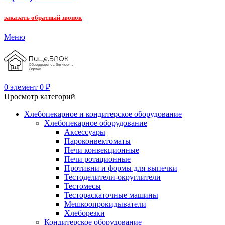
заказать обратный звонок
Меню
0
элемент
0
₽
Просмотр категорий
Хлебопекарное и кондитерское оборудование
Хлебопекарное оборудование
Аксессуары
Пароконвектоматы
Печи конвекционные
Печи ротационные
Противни и формы для выпечки
Тестоделители-округлители
Тестомесы
Тестораскаточные машины
Мешкоопрокидыватели
Хлеборезки
Кондитерское оборудование