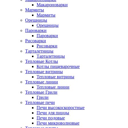
Макароноварки
Мармиты
Мармиты
Орешницы
Орешницы
Пароварки
Пароварки
Рисоварки
Рисоварки
Тарталетницы
Тарталетницы
Тепловые Котлы
Котлы пищеварочные
Тепловые витрины
Тепловые витрины
Тепловые линии
Тепловые линии
Тепловые Грили
Грили
Тепловые печи
Печи высокоскоростные
Печи для пиццы
Печи подовые
Печи микроволновые