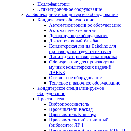
Целлофанаторы
Этикетировочное оборудование
Хлебопекарное и кондитерское оборудование
Кондитерское оборудование
Автоматизированное оборудование
Автоматические линии
Декорирующее оборудование
Дражировочный барабан
Кондитерская линия Bakeline для
производства изделий из теста
Линии для производства коржика
Оборудование для производства
мучных кондитерских изделий
ЛАККК
Отсадочное оборудование
Тепловое и варочное оборудование
Кондитерское специализируемое
оборудование
Просеиватели
Вибропросеиватель
Просеиватели Каскад
Просеиватель Kumkaya
Просеиватель вибрационный
(вибросито) ЯР 1
Просеиватель вибрационный МПС-В