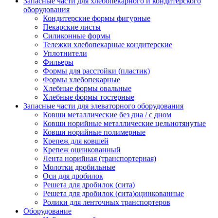
Запасные части для хлебопекарного и кондитерского
оборудования
Кондитерские формы фигурные
Пекарские листы
Силиконные формы
Тележки хлебопекарные кондитерские
Уплотнители
Фильеры
Формы для расстойки (пластик)
Формы хлебопекарные
Хлебные формы овальные
Хлебные формы тостерные
Запасные части для элеваторного оборудования
Ковши металлические без дна / с дном
Ковши норийные металлические цельнотянутые
Ковши норийные полимерные
Крепеж для ковшей
Крепеж оцинкованный
Лента норийная (транспортерная)
Молотки дробильные
Оси для дробилок
Решета для дробилок (сита)
Решета для дробилок (сита)оцинкованные
Ролики для ленточных транспортеров
Оборудование