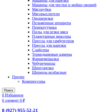
Машины для нарезки
Машины для чистки и мойки овощей
Мясорубки
Мясорыхлители
Овощерезки
Пельменные аппараты
Перекрутчики
Пилы для резки мяса
Планетарные миксеры
Прессы для гамбургеров
Прессы для нарезки
Слайсеры
Термодымовые камеры
Фаршемешалки
Чебуречницы
Шпигорезки
Шприцы колбасные
Прочее
Компрессоры
Поиск
0
Избранное
0
элемент
0
₽
8 (927) 955-52-21