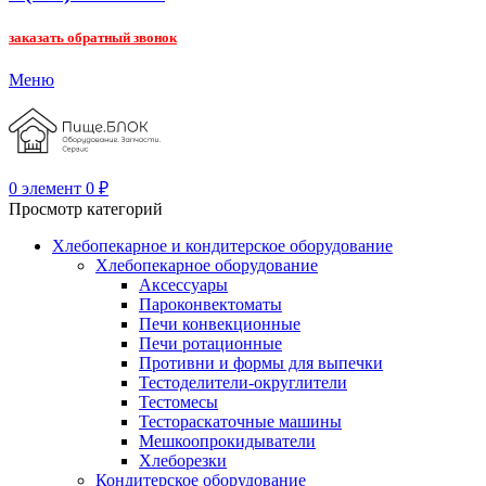
заказать обратный звонок
Меню
0
элемент
0
₽
Просмотр категорий
Хлебопекарное и кондитерское оборудование
Хлебопекарное оборудование
Аксессуары
Пароконвектоматы
Печи конвекционные
Печи ротационные
Противни и формы для выпечки
Тестоделители-округлители
Тестомесы
Тестораскаточные машины
Мешкоопрокидыватели
Хлеборезки
Кондитерское оборудование