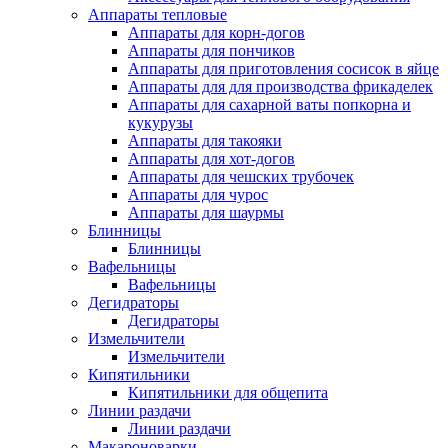
Аппараты тепловые
Аппараты для корн-догов
Аппараты для пончиков
Аппараты для приготовления сосисок в яйце
Аппараты для для производства фрикаделек
Аппараты для сахарной ваты попкорна и
кукурузы
Аппараты для такояки
Аппараты для хот-догов
Аппараты для чешских трубочек
Аппараты для чурос
Аппараты для шаурмы
Блинницы
Блинницы
Вафельницы
Вафельницы
Дегидраторы
Дегидраторы
Измельчители
Измельчители
Кипятильники
Кипятильники для общепита
Линии раздачи
Линии раздачи
Макароноварки