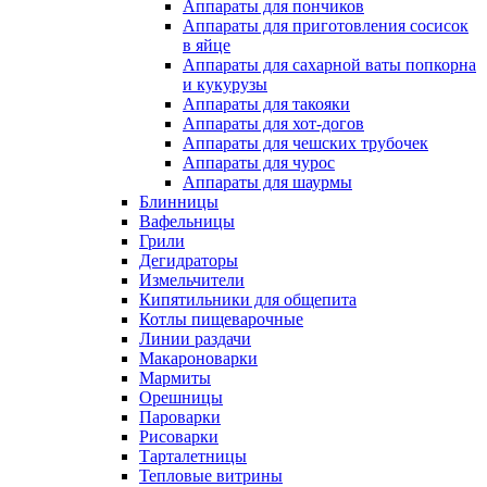
Аппараты для пончиков
Аппараты для приготовления сосисок
в яйце
Аппараты для сахарной ваты попкорна
и кукурузы
Аппараты для такояки
Аппараты для хот-догов
Аппараты для чешских трубочек
Аппараты для чурос
Аппараты для шаурмы
Блинницы
Вафельницы
Грили
Дегидраторы
Измельчители
Кипятильники для общепита
Котлы пищеварочные
Линии раздачи
Макароноварки
Мармиты
Орешницы
Пароварки
Рисоварки
Тарталетницы
Тепловые витрины