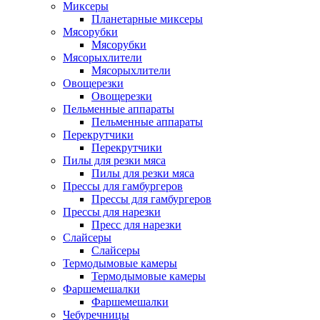
Миксеры
Планетарные миксеры
Мясорубки
Мясорубки
Мясорыхлители
Мясорыхлители
Овощерезки
Овощерезки
Пельменные аппараты
Пельменные аппараты
Перекрутчики
Перекрутчики
Пилы для резки мяса
Пилы для резки мяса
Прессы для гамбургеров
Прессы для гамбургеров
Прессы для нарезки
Пресс для нарезки
Слайсеры
Слайсеры
Термодымовые камеры
Термодымовые камеры
Фаршемешалки
Фаршемешалки
Чебуречницы