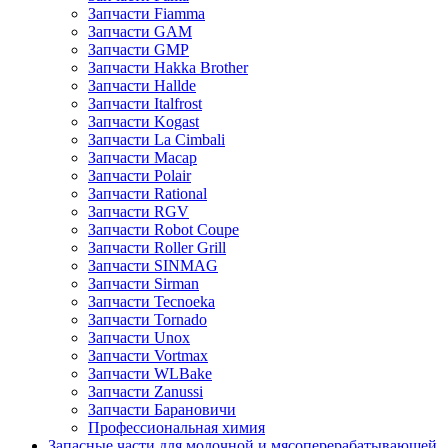
Запчасти Fiamma
Запчасти GAM
Запчасти GMP
Запчасти Hakka Brother
Запчасти Hallde
Запчасти Italfrost
Запчасти Kogast
Запчасти La Cimbali
Запчасти Macap
Запчасти Polair
Запчасти Rational
Запчасти RGV
Запчасти Robot Coupe
Запчасти Roller Grill
Запчасти SINMAG
Запчасти Sirman
Запчасти Tecnoeka
Запчасти Tornado
Запчасти Unox
Запчасти Vortmax
Запчасти WLBake
Запчасти Zanussi
Запчасти Барановичи
Профессиональная химия
Запасные части для молочной и мясоперерабатывающей