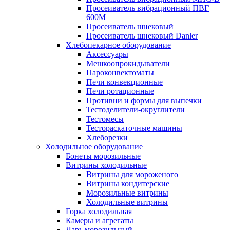
Просеиватель вибрационный ПВГ
600М
Просеиватель шнековый
Просеиватель шнековый Danler
Хлебопекарное оборудование
Аксессуары
Мешкоопрокидыватели
Пароконвектоматы
Печи конвекционные
Печи ротационные
Противни и формы для выпечки
Тестоделители-округлители
Тестомесы
Тестораскаточные машины
Хлеборезки
Холодильное оборудование
Бонеты морозильные
Витрины холодильные
Витрины для мороженого
Витрины кондитерские
Морозильные витрины
Холодильные витрины
Горка холодильная
Камеры и агрегаты
Ларь морозильный