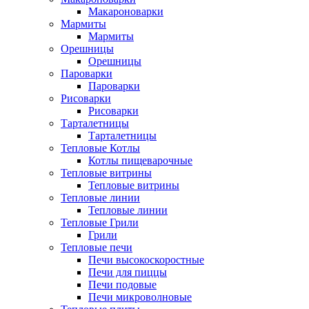
Макароноварки
Мармиты
Мармиты
Орешницы
Орешницы
Пароварки
Пароварки
Рисоварки
Рисоварки
Тарталетницы
Тарталетницы
Тепловые Котлы
Котлы пищеварочные
Тепловые витрины
Тепловые витрины
Тепловые линии
Тепловые линии
Тепловые Грили
Грили
Тепловые печи
Печи высокоскоростные
Печи для пиццы
Печи подовые
Печи микроволновые