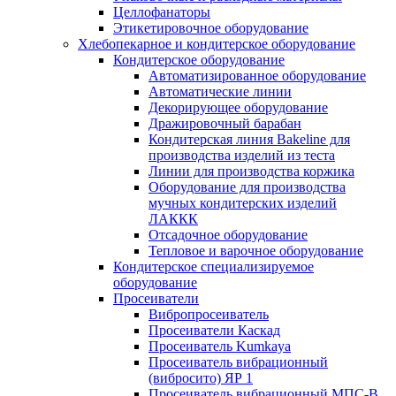
Целлофанаторы
Этикетировочное оборудование
Хлебопекарное и кондитерское оборудование
Кондитерское оборудование
Автоматизированное оборудование
Автоматические линии
Декорирующее оборудование
Дражировочный барабан
Кондитерская линия Bakeline для
производства изделий из теста
Линии для производства коржика
Оборудование для производства
мучных кондитерских изделий
ЛАККК
Отсадочное оборудование
Тепловое и варочное оборудование
Кондитерское специализируемое
оборудование
Просеиватели
Вибропросеиватель
Просеиватели Каскад
Просеиватель Kumkaya
Просеиватель вибрационный
(вибросито) ЯР 1
Просеиватель вибрационный МПС-В