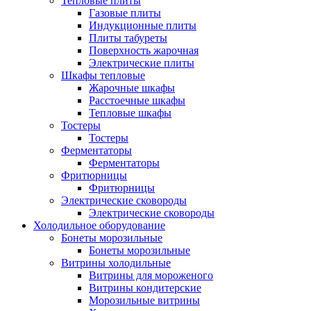
Тепловые плиты
Газовые плиты
Индукционные плиты
Плиты табуреты
Поверхность жарочная
Электрические плиты
Шкафы тепловые
Жарочные шкафы
Расстоечные шкафы
Тепловые шкафы
Тостеры
Тостеры
Ферментаторы
Ферментаторы
Фритюрницы
Фритюрницы
Электрические сковороды
Электрические сковороды
Холодильное оборудование
Бонеты морозильные
Бонеты морозильные
Витрины холодильные
Витрины для мороженого
Витрины кондитерские
Морозильные витрины