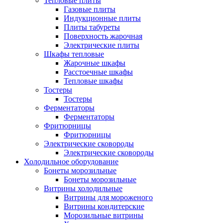
Тепловые плиты
Газовые плиты
Индукционные плиты
Плиты табуреты
Поверхность жарочная
Электрические плиты
Шкафы тепловые
Жарочные шкафы
Расстоечные шкафы
Тепловые шкафы
Тостеры
Тостеры
Ферментаторы
Ферментаторы
Фритюрницы
Фритюрницы
Электрические сковороды
Электрические сковороды
Холодильное оборудование
Бонеты морозильные
Бонеты морозильные
Витрины холодильные
Витрины для мороженого
Витрины кондитерские
Морозильные витрины