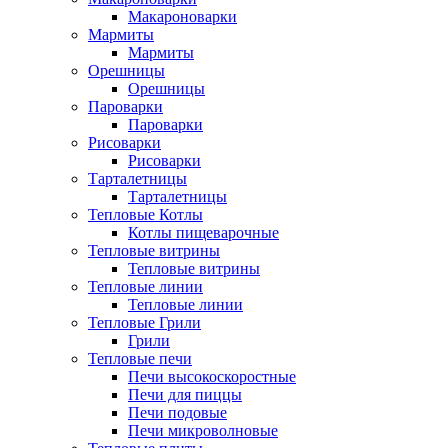
Макароноварки
Мармиты
Мармиты
Орешницы
Орешницы
Пароварки
Пароварки
Рисоварки
Рисоварки
Тарталетницы
Тарталетницы
Тепловые Котлы
Котлы пищеварочные
Тепловые витрины
Тепловые витрины
Тепловые линии
Тепловые линии
Тепловые Грили
Грили
Тепловые печи
Печи высокоскоростные
Печи для пиццы
Печи подовые
Печи микроволновые