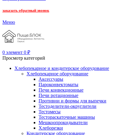
заказать обратный звонок
Меню
0
элемент
0
₽
Просмотр категорий
Хлебопекарное и кондитерское оборудование
Хлебопекарное оборудование
Аксессуары
Пароконвектоматы
Печи конвекционные
Печи ротационные
Противни и формы для выпечки
Тестоделители-округлители
Тестомесы
Тестораскаточные машины
Мешкоопрокидыватели
Хлеборезки
Кондитерское оборудование