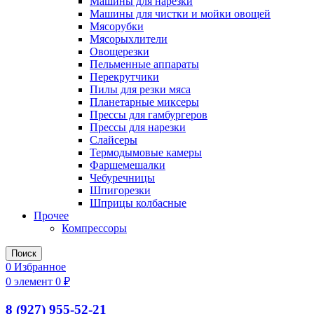
Машины для нарезки
Машины для чистки и мойки овощей
Мясорубки
Мясорыхлители
Овощерезки
Пельменные аппараты
Перекрутчики
Пилы для резки мяса
Планетарные миксеры
Прессы для гамбургеров
Прессы для нарезки
Слайсеры
Термодымовые камеры
Фаршемешалки
Чебуречницы
Шпигорезки
Шприцы колбасные
Прочее
Компрессоры
Поиск
0
Избранное
0
элемент
0
₽
8 (927) 955-52-21