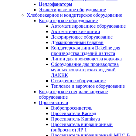
Целлофанаторы
Этикетировочное оборудование
Хлебопекарное и кондитерское оборудование
Кондитерское оборудование
Автоматизированное оборудование
Автоматические линии
Декорирующее оборудование
Дражировочный барабан
Кондитерская линия Bakeline для
производства изделий из теста
Линии для производства коржика
Оборудование для производства
мучных кондитерских изделий
ЛАККК
Отсадочное оборудование
Тепловое и варочное оборудование
Кондитерское специализируемое
оборудование
Просеиватели
Вибропросеиватель
Просеиватели Каскад
Просеиватель Kumkaya
Просеиватель вибрационный
(вибросито) ЯР 1
Просеиватель вибрационный МПС-В