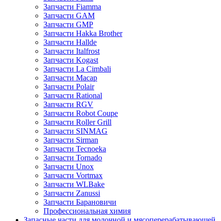
Запчасти Fiamma
Запчасти GAM
Запчасти GMP
Запчасти Hakka Brother
Запчасти Hallde
Запчасти Italfrost
Запчасти Kogast
Запчасти La Cimbali
Запчасти Macap
Запчасти Polair
Запчасти Rational
Запчасти RGV
Запчасти Robot Coupe
Запчасти Roller Grill
Запчасти SINMAG
Запчасти Sirman
Запчасти Tecnoeka
Запчасти Tornado
Запчасти Unox
Запчасти Vortmax
Запчасти WLBake
Запчасти Zanussi
Запчасти Барановичи
Профессиональная химия
Запасные части для молочной и мясоперерабатывающей