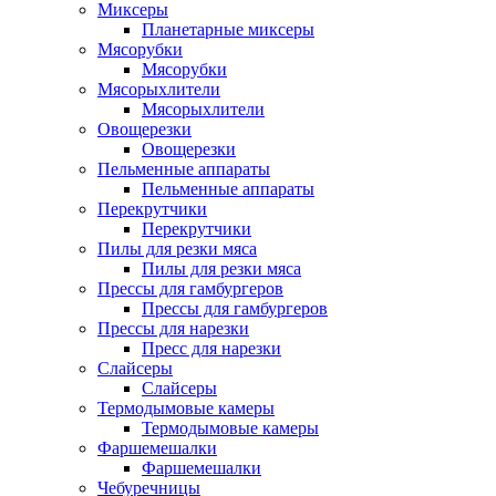
Миксеры
Планетарные миксеры
Мясорубки
Мясорубки
Мясорыхлители
Мясорыхлители
Овощерезки
Овощерезки
Пельменные аппараты
Пельменные аппараты
Перекрутчики
Перекрутчики
Пилы для резки мяса
Пилы для резки мяса
Прессы для гамбургеров
Прессы для гамбургеров
Прессы для нарезки
Пресс для нарезки
Слайсеры
Слайсеры
Термодымовые камеры
Термодымовые камеры
Фаршемешалки
Фаршемешалки
Чебуречницы