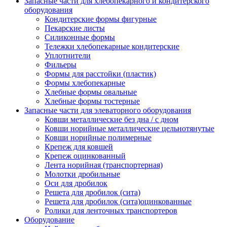
Запасные части для хлебопекарного и кондитерского
оборудования
Кондитерские формы фигурные
Пекарские листы
Силиконные формы
Тележки хлебопекарные кондитерские
Уплотнители
Фильеры
Формы для расстойки (пластик)
Формы хлебопекарные
Хлебные формы овальные
Хлебные формы тостерные
Запасные части для элеваторного оборудования
Ковши металлические без дна / с дном
Ковши норийные металлические цельнотянутые
Ковши норийные полимерные
Крепеж для ковшей
Крепеж оцинкованный
Лента норийная (транспортерная)
Молотки дробильные
Оси для дробилок
Решета для дробилок (сита)
Решета для дробилок (сита)оцинкованные
Ролики для ленточных транспортеров
Оборудование