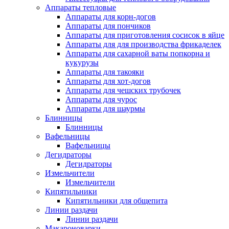
Аппараты тепловые
Аппараты для корн-догов
Аппараты для пончиков
Аппараты для приготовления сосисок в яйце
Аппараты для для производства фрикаделек
Аппараты для сахарной ваты попкорна и
кукурузы
Аппараты для такояки
Аппараты для хот-догов
Аппараты для чешских трубочек
Аппараты для чурос
Аппараты для шаурмы
Блинницы
Блинницы
Вафельницы
Вафельницы
Дегидраторы
Дегидраторы
Измельчители
Измельчители
Кипятильники
Кипятильники для общепита
Линии раздачи
Линии раздачи
Макароноварки