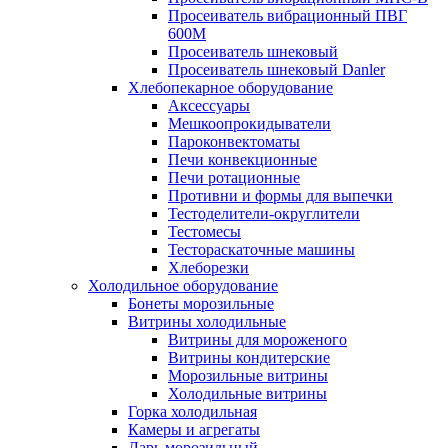
Просеиватель вибрационный ПВГ
600М
Просеиватель шнековый
Просеиватель шнековый Danler
Хлебопекарное оборудование
Аксессуары
Мешкоопрокидыватели
Пароконвектоматы
Печи конвекционные
Печи ротационные
Противни и формы для выпечки
Тестоделители-округлители
Тестомесы
Тестораскаточные машины
Хлеборезки
Холодильное оборудование
Бонеты морозильные
Витрины холодильные
Витрины для мороженого
Витрины кондитерские
Морозильные витрины
Холодильные витрины
Горка холодильная
Камеры и агрегаты
Ларь морозильный