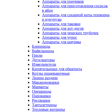
Аппараты для пончиков
Аппараты для приготовления сосисок
в яйце
Аппараты для сахарной ваты попкорна
и кукурузы
Аппараты для такояки
Аппараты для хот-догов
Аппараты для чешских трубочек
Аппараты для чурос
Аппараты для шаурмы
Блинницы
Вафельницы
Грили
Дегидраторы
Измельчители
Кипятильники для общепита
Котлы пищеварочные
Линии раздачи
Макароноварки
Мармиты
Орешницы
Пароварки
Рисоварки
Тарталетницы
Тепловые витрины