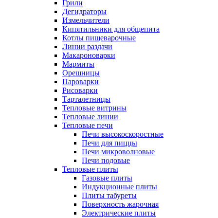
Грили
Дегидраторы
Измельчители
Кипятильники для общепита
Котлы пищеварочные
Линии раздачи
Макароноварки
Мармиты
Орешницы
Пароварки
Рисоварки
Тарталетницы
Тепловые витрины
Тепловые линии
Тепловые печи
Печи высокоскоростные
Печи для пиццы
Печи микроволновые
Печи подовые
Тепловые плиты
Газовые плиты
Индукционные плиты
Плиты табуреты
Поверхность жарочная
Электрические плиты