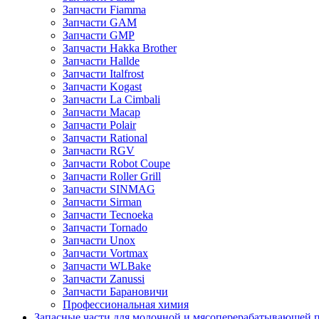
Запчасти Fiamma
Запчасти GAM
Запчасти GMP
Запчасти Hakka Brother
Запчасти Hallde
Запчасти Italfrost
Запчасти Kogast
Запчасти La Cimbali
Запчасти Macap
Запчасти Polair
Запчасти Rational
Запчасти RGV
Запчасти Robot Coupe
Запчасти Roller Grill
Запчасти SINMAG
Запчасти Sirman
Запчасти Tecnoeka
Запчасти Tornado
Запчасти Unox
Запчасти Vortmax
Запчасти WLBake
Запчасти Zanussi
Запчасти Барановичи
Профессиональная химия
Запасные части для молочной и мясоперерабатывающей