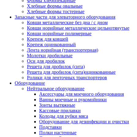
Формы хлебопекарные
Хлебные формы овальные
Хлебные формы тостерные
Запасные части для элеваторного оборудования
Ковши металлические без дна / с дном
Ковши норийные металлические цельнотянутые
Ковши норийные полимерные
Крепеж для ковшей
Крепеж оцинкованный
Лента норийная (транспортерная)
Молотки дробильные
Оси для дробилок
Решета для дробилок (сита)
Решета для дробилок (сита)оцинкованные
Ролики для ленточных транспортеров
Оборудование
Нейтральное оборудование
Аксессуары для моечного оборудования
Ванны моечные и рукомойники
Зонты вытяжные
Кассовые прилавки
Колоды для рубки мяса
Оборудование для дезинфекции и очистки
Подставки
Полки настенные