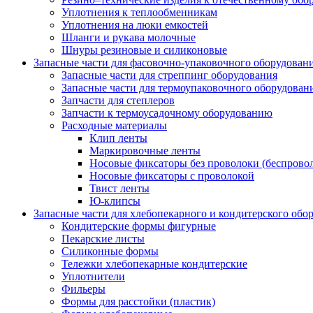
Уплотнения к теплообменникам
Уплотнения на люки емкостей
Шланги и рукава молочные
Шнуры резиновые и силиконовые
Запасные части для фасовочно-упаковочного оборудован
Запасные части для стреппинг оборудования
Запасные части для термоупаковочного оборудован
Запчасти для степлеров
Запчасти к термоусадочному оборудованию
Расходные материалы
Клип ленты
Маркировочные ленты
Носовые фиксаторы без проволоки (беспрово
Носовые фиксаторы с проволокой
Твист ленты
Ю-клипсы
Запасные части для хлебопекарного и кондитерского обо
Кондитерские формы фигурные
Пекарские листы
Силиконные формы
Тележки хлебопекарные кондитерские
Уплотнители
Фильеры
Формы для расстойки (пластик)