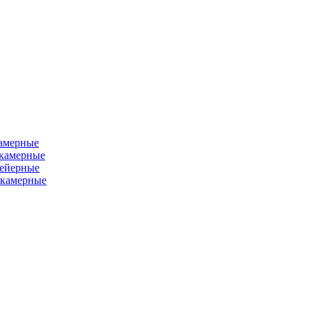
камерные
хкамерные
вейерные
окамерные