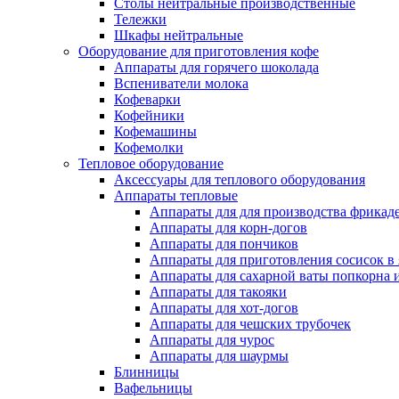
Столы нейтральные производственные
Тележки
Шкафы нейтральные
Оборудование для приготовления кофе
Аппараты для горячего шоколада
Вспениватели молока
Кофеварки
Кофейники
Кофемашины
Кофемолки
Тепловое оборудование
Аксессуары для теплового оборудования
Аппараты тепловые
Аппараты для для производства фрикад
Аппараты для корн-догов
Аппараты для пончиков
Аппараты для приготовления сосисок в
Аппараты для сахарной ваты попкорна 
Аппараты для такояки
Аппараты для хот-догов
Аппараты для чешских трубочек
Аппараты для чурос
Аппараты для шаурмы
Блинницы
Вафельницы