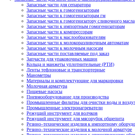
Запасные части для сепаратора
Запасные части к гомогенизаторам
Запасные части к гомогенизаторам гм
Запасные части к гомогенизатору сливочного масла
Запасные части к импортным гомогенизаторам
Запасные части к компрессорам
Запасные части к маслообразователям
Запасные части к молокоразливочным автоматам
Запасные части к молочным насосам
Запасные части поставляемые под заказ
Запчасти для упаковочных машин
Кольца и манжеты уплотнительные (РТИ)
Ленты тефлоновые и транспортерные
Манометры
Материалы и комплектующие для маркировки
Молочная арматура
Пищевые насосы
Пневмооборудование для производства
Промышленные фильтры для очистки воды и возду
Промышленные электронагреватели
Режущий инструмент для волчков
Режущий инструмент для мясорубок общепита
Резино–технические изделия к импортному оборуд
Резино–технические изделия к молочной арматуре
Резино–технические изделия к отечественному об