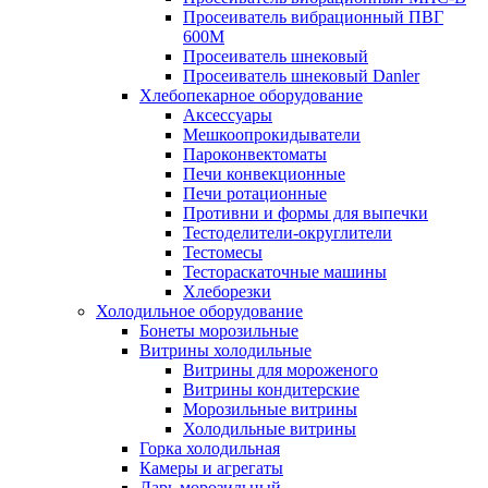
Просеиватель вибрационный ПВГ
600М
Просеиватель шнековый
Просеиватель шнековый Danler
Хлебопекарное оборудование
Аксессуары
Мешкоопрокидыватели
Пароконвектоматы
Печи конвекционные
Печи ротационные
Противни и формы для выпечки
Тестоделители-округлители
Тестомесы
Тестораскаточные машины
Хлеборезки
Холодильное оборудование
Бонеты морозильные
Витрины холодильные
Витрины для мороженого
Витрины кондитерские
Морозильные витрины
Холодильные витрины
Горка холодильная
Камеры и агрегаты
Ларь морозильный