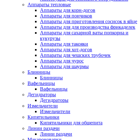
Аппараты тепловые
Аппараты для корн-догов
Аппараты для пончиков
Аппараты для приготовления сосисок в яйце
Аппараты для для производства фрикаделек
Аппараты для сахарной ваты попкорна и
кукурузы
Аппараты для такояки
Аппараты для хот-догов
Аппараты для чешских трубочек
Аппараты для чурос
Аппараты для шаурмы
Блинницы
Блинницы
Вафельницы
Вафельницы
Дегидраторы
Дегидраторы
Измельчители
Измельчители
Кипятильники
Кипятильники для общепита
Линии раздачи
Линии раздачи
Макароноварки