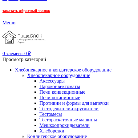
заказать обратный звонок
Меню
0
элемент
0
₽
Просмотр категорий
Хлебопекарное и кондитерское оборудование
Хлебопекарное оборудование
Аксессуары
Пароконвектоматы
Печи конвекционные
Печи ротационные
Противни и формы для выпечки
Тестоделители-округлители
Тестомесы
Тестораскаточные машины
Мешкоопрокидыватели
Хлеборезки
Кондитерское оборудование