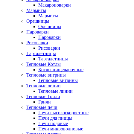
Макароноварки
Мармиты
Мармиты
Орешницы
Орешницы
Пароварки
Пароварки
Рисоварки
Рисоварки
Тарталетницы
Тарталетницы
Тепловые Котлы
Котлы пищеварочные
Тепловые витрины
Тепловые витрины
Тепловые линии
Тепловые линии
Тепловые Грили
Грили
Тепловые печи
Печи высокоскоростные
Печи для пиццы
Печи подовые
Печи микроволновые