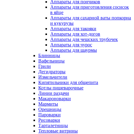
Аппараты для пончиков
Аппараты для приготовления сосисок
в яйце
Аппараты для сахарной ваты попкорна
и кукурузы
Аппараты для такояки
Аппараты для хот-догов
Аппараты для чешских трубочек
Аппараты для чурос
Аппараты для шаурмы
Блинницы
Вафельницы
Грили
Дегидраторы
Измельчители
Кипятильники для общепита
Котлы пищеварочные
Линии раздачи
Макароноварки
Мармиты
Орешницы
Пароварки
Рисоварки
Тарталетницы
Тепловые витрины