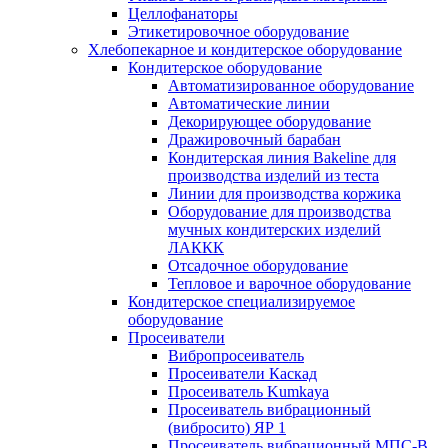
Целлофанаторы
Этикетировочное оборудование
Хлебопекарное и кондитерское оборудование
Кондитерское оборудование
Автоматизированное оборудование
Автоматические линии
Декорирующее оборудование
Дражировочный барабан
Кондитерская линия Bakeline для
производства изделий из теста
Линии для производства коржика
Оборудование для производства
мучных кондитерских изделий
ЛАККК
Отсадочное оборудование
Тепловое и варочное оборудование
Кондитерское специализируемое
оборудование
Просеиватели
Вибропросеиватель
Просеиватели Каскад
Просеиватель Kumkaya
Просеиватель вибрационный
(вибросито) ЯР 1
Просеиватель вибрационный МПС-В