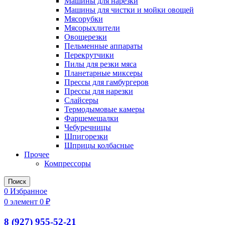
Машины для нарезки
Машины для чистки и мойки овощей
Мясорубки
Мясорыхлители
Овощерезки
Пельменные аппараты
Перекрутчики
Пилы для резки мяса
Планетарные миксеры
Прессы для гамбургеров
Прессы для нарезки
Слайсеры
Термодымовые камеры
Фаршемешалки
Чебуречницы
Шпигорезки
Шприцы колбасные
Прочее
Компрессоры
Поиск
0
Избранное
0
элемент
0
₽
8 (927) 955-52-21