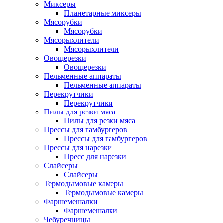
Миксеры
Планетарные миксеры
Мясорубки
Мясорубки
Мясорыхлители
Мясорыхлители
Овощерезки
Овощерезки
Пельменные аппараты
Пельменные аппараты
Перекрутчики
Перекрутчики
Пилы для резки мяса
Пилы для резки мяса
Прессы для гамбургеров
Прессы для гамбургеров
Прессы для нарезки
Пресс для нарезки
Слайсеры
Слайсеры
Термодымовые камеры
Термодымовые камеры
Фаршемешалки
Фаршемешалки
Чебуречницы