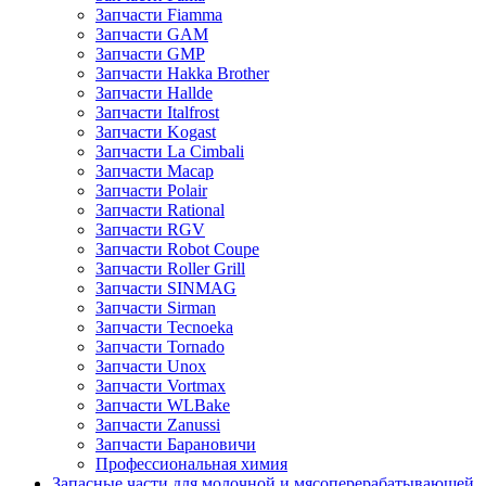
Запчасти Fiamma
Запчасти GAM
Запчасти GMP
Запчасти Hakka Brother
Запчасти Hallde
Запчасти Italfrost
Запчасти Kogast
Запчасти La Cimbali
Запчасти Macap
Запчасти Polair
Запчасти Rational
Запчасти RGV
Запчасти Robot Coupe
Запчасти Roller Grill
Запчасти SINMAG
Запчасти Sirman
Запчасти Tecnoeka
Запчасти Tornado
Запчасти Unox
Запчасти Vortmax
Запчасти WLBake
Запчасти Zanussi
Запчасти Барановичи
Профессиональная химия
Запасные части для молочной и мясоперерабатывающей