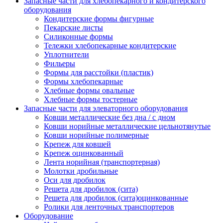
Запасные части для хлебопекарного и кондитерского
оборудования
Кондитерские формы фигурные
Пекарские листы
Силиконные формы
Тележки хлебопекарные кондитерские
Уплотнители
Фильеры
Формы для расстойки (пластик)
Формы хлебопекарные
Хлебные формы овальные
Хлебные формы тостерные
Запасные части для элеваторного оборудования
Ковши металлические без дна / с дном
Ковши норийные металлические цельнотянутые
Ковши норийные полимерные
Крепеж для ковшей
Крепеж оцинкованный
Лента норийная (транспортерная)
Молотки дробильные
Оси для дробилок
Решета для дробилок (сита)
Решета для дробилок (сита)оцинкованные
Ролики для ленточных транспортеров
Оборудование