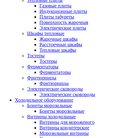
Тепловые плиты
Газовые плиты
Индукционные плиты
Плиты табуреты
Поверхность жарочная
Электрические плиты
Шкафы тепловые
Жарочные шкафы
Расстоечные шкафы
Тепловые шкафы
Тостеры
Тостеры
Ферментаторы
Ферментаторы
Фритюрницы
Фритюрницы
Электрические сковороды
Электрические сковороды
Холодильное оборудование
Бонеты морозильные
Бонеты морозильные
Витрины холодильные
Витрины для мороженого
Витрины кондитерские
Морозильные витрины