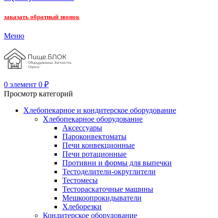
заказать обратный звонок
Меню
0
элемент
0
₽
Просмотр категорий
Хлебопекарное и кондитерское оборудование
Хлебопекарное оборудование
Аксессуары
Пароконвектоматы
Печи конвекционные
Печи ротационные
Противни и формы для выпечки
Тестоделители-округлители
Тестомесы
Тестораскаточные машины
Мешкоопрокидыватели
Хлеборезки
Кондитерское оборудование