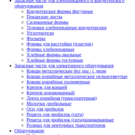
Запасные части для хлебопекарного и кондитерского
оборудования
Кондитерские формы фигурные
Пекарские листы
Силиконные формы
Тележки хлебопекарные кондитерские
Уплотнители
Фильеры
Формы для расстойки (пластик)
Формы хлебопекарные
Хлебные формы овальные
Хлебные формы тостерные
Запасные части для элеваторного оборудования
Ковши металлические без дна / с дном
Ковши норийные металлические цельнотянутые
Ковши норийные полимерные
Крепеж для ковшей
Крепеж оцинкованный
Лента норийная (транспортерная)
Молотки дробильные
Оси для дробилок
Решета для дробилок (сита)
Решета для дробилок (сита)оцинкованные
Ролики для ленточных транспортеров
Оборудование