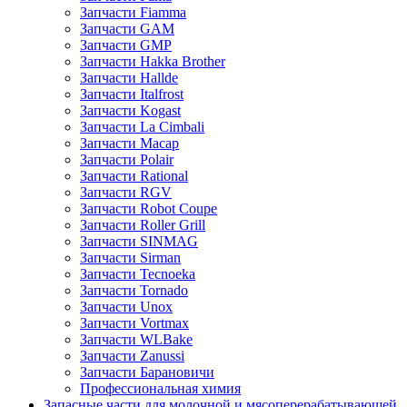
Запчасти Fiamma
Запчасти GAM
Запчасти GMP
Запчасти Hakka Brother
Запчасти Hallde
Запчасти Italfrost
Запчасти Kogast
Запчасти La Cimbali
Запчасти Macap
Запчасти Polair
Запчасти Rational
Запчасти RGV
Запчасти Robot Coupe
Запчасти Roller Grill
Запчасти SINMAG
Запчасти Sirman
Запчасти Tecnoeka
Запчасти Tornado
Запчасти Unox
Запчасти Vortmax
Запчасти WLBake
Запчасти Zanussi
Запчасти Барановичи
Профессиональная химия
Запасные части для молочной и мясоперерабатывающей