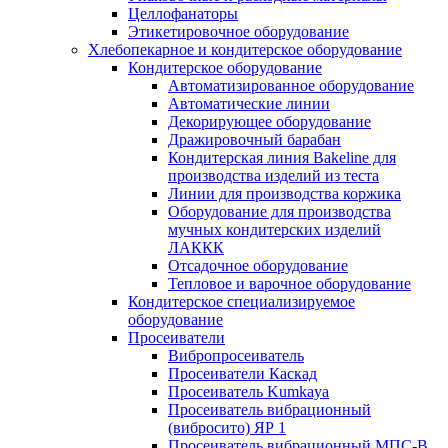
Целлофанаторы
Этикетировочное оборудование
Хлебопекарное и кондитерское оборудование
Кондитерское оборудование
Автоматизированное оборудование
Автоматические линии
Декорирующее оборудование
Дражировочный барабан
Кондитерская линия Bakeline для
производства изделий из теста
Линии для производства коржика
Оборудование для производства
мучных кондитерских изделий
ЛАККК
Отсадочное оборудование
Тепловое и варочное оборудование
Кондитерское специализируемое
оборудование
Просеиватели
Вибропросеиватель
Просеиватели Каскад
Просеиватель Kumkaya
Просеиватель вибрационный
(вибросито) ЯР 1
Просеиватель вибрационный МПС-В