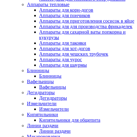
Аппараты тепловые
Аппараты для корн-догов
Аппараты для пончиков
Аппараты для приготовления сосисок в яйце
Аппараты для для производства фрикаделек
Аппараты для сахарной ваты попкорна и
кукурузы
Аппараты для такояки
Аппараты для хот-догов
Аппараты для чешских трубочек
Аппараты для чурос
Аппараты для шаурмы
Блинницы
Блинницы
Вафельницы
Вафельницы
Дегидраторы
Дегидраторы
Измельчители
Измельчители
Кипятильники
Кипятильники для общепита
Линии раздачи
Линии раздачи
Макароноварки