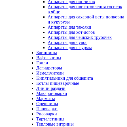
Аппараты для пончиков
Аппараты для приготовления сосисок
в яйце
Аппараты для сахарной ваты попкорна
и кукурузы
Аппараты для такояки
Аппараты для хот-догов
Аппараты для чешских трубочек
Аппараты для чурос
Аппараты для шаурмы
Блинницы
Вафельницы
Грили
Дегидраторы
Измельчители
Кипятильники для общепита
Котлы пищеварочные
Линии раздачи
Макароноварки
Мармиты
Орешницы
Пароварки
Рисоварки
Тарталетницы
Тепловые витрины