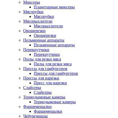
Миксеры
Планетарные миксеры
Мясорубки
Мясорубки
Мясорыхлители
Мясорыхлители
Овощерезки
Овощерезки
Пельменные аппараты
Пельменные аппараты
Перекрутчики
Перекрутчики
Пилы для резки мяса
Пилы для резки мяса
Прессы для гамбургеров
Прессы для гамбургеров
Прессы для нарезки
Пресс для нарезки
Слайсеры
Слайсеры
Термодымовые камеры
Термодымовые камеры
Фаршемешалки
Фаршемешалки
Чебуречницы