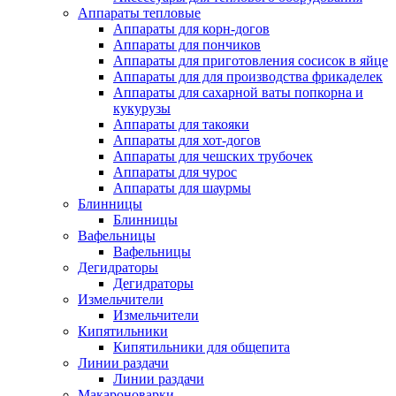
Аппараты тепловые
Аппараты для корн-догов
Аппараты для пончиков
Аппараты для приготовления сосисок в яйце
Аппараты для для производства фрикаделек
Аппараты для сахарной ваты попкорна и
кукурузы
Аппараты для такояки
Аппараты для хот-догов
Аппараты для чешских трубочек
Аппараты для чурос
Аппараты для шаурмы
Блинницы
Блинницы
Вафельницы
Вафельницы
Дегидраторы
Дегидраторы
Измельчители
Измельчители
Кипятильники
Кипятильники для общепита
Линии раздачи
Линии раздачи
Макароноварки