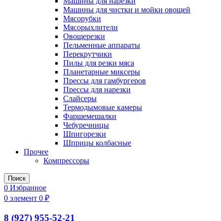
Машины для нарезки
Машины для чистки и мойки овощей
Мясорубки
Мясорыхлители
Овощерезки
Пельменные аппараты
Перекрутчики
Пилы для резки мяса
Планетарные миксеры
Прессы для гамбургеров
Прессы для нарезки
Слайсеры
Термодымовые камеры
Фаршемешалки
Чебуречницы
Шпигорезки
Шприцы колбасные
Прочее
Компрессоры
Поиск
0
Избранное
0
элемент
0
₽
8 (927) 955-52-21