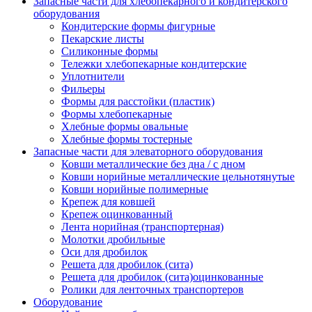
Запасные части для хлебопекарного и кондитерского
оборудования
Кондитерские формы фигурные
Пекарские листы
Силиконные формы
Тележки хлебопекарные кондитерские
Уплотнители
Фильеры
Формы для расстойки (пластик)
Формы хлебопекарные
Хлебные формы овальные
Хлебные формы тостерные
Запасные части для элеваторного оборудования
Ковши металлические без дна / с дном
Ковши норийные металлические цельнотянутые
Ковши норийные полимерные
Крепеж для ковшей
Крепеж оцинкованный
Лента норийная (транспортерная)
Молотки дробильные
Оси для дробилок
Решета для дробилок (сита)
Решета для дробилок (сита)оцинкованные
Ролики для ленточных транспортеров
Оборудование