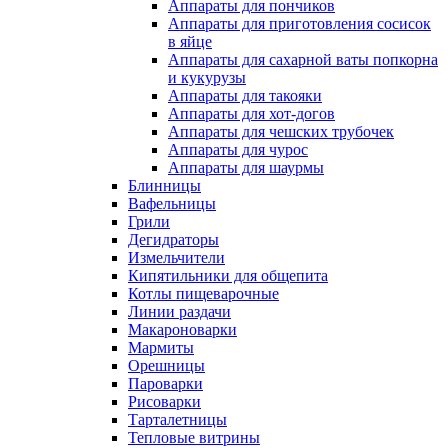
Аппараты для пончиков
Аппараты для приготовления сосисок
в яйце
Аппараты для сахарной ваты попкорна
и кукурузы
Аппараты для такояки
Аппараты для хот-догов
Аппараты для чешских трубочек
Аппараты для чурос
Аппараты для шаурмы
Блинницы
Вафельницы
Грили
Дегидраторы
Измельчители
Кипятильники для общепита
Котлы пищеварочные
Линии раздачи
Макароноварки
Мармиты
Орешницы
Пароварки
Рисоварки
Тарталетницы
Тепловые витрины