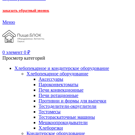
заказать обратный звонок
Меню
0
элемент
0
₽
Просмотр категорий
Хлебопекарное и кондитерское оборудование
Хлебопекарное оборудование
Аксессуары
Пароконвектоматы
Печи конвекционные
Печи ротационные
Противни и формы для выпечки
Тестоделители-округлители
Тестомесы
Тестораскаточные машины
Мешкоопрокидыватели
Хлеборезки
Кондитерское оборудование