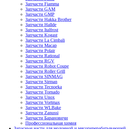
Запчасти Fiamma
Запчасти GAM
Запчасти GMP
Запчасти Hakka Brother
Запчасти Hallde
Запчасти Italfrost
Запчасти Kogast
Запчасти La Cimbali
Запчасти Macap
Запчасти Polair
Запчасти Rational
Запчасти RGV
Запчасти Robot Coupe
Запчасти Roller Grill
Запчасти SINMAG
Запчасти Sirman
Запчасти Tecnoeka
Запчасти Tornado
Запчасти Unox
Запчасти Vortmax
Запчасти WLBake
Запчасти Zanussi
Запчасти Барановичи
Профессиональная химия
Запасные части для молочной и мясоперерабатывающей