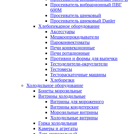
Просеиватель вибрационный ПВГ
600М
Просеиватель шнековый
Просеиватель шнековый Danler
Хлебопекарное оборудование
Аксессуары
Мешкоопрокидыватели
Пароконвектоматы
Печи конвекционные
Печи ротационные
Противни и формы для выпечки
Тестоделители-округлители
Тестомесы
Тестораскаточные машины
Хлеборезки
Холодильное оборудование
Бонеты морозильные
Витрины холодильные
Витрины для мороженого
Витрины кондитерские
Морозильные витрины
Холодильные витрины
Горка холодильная
Камеры и агрегаты
Ларь морозильный