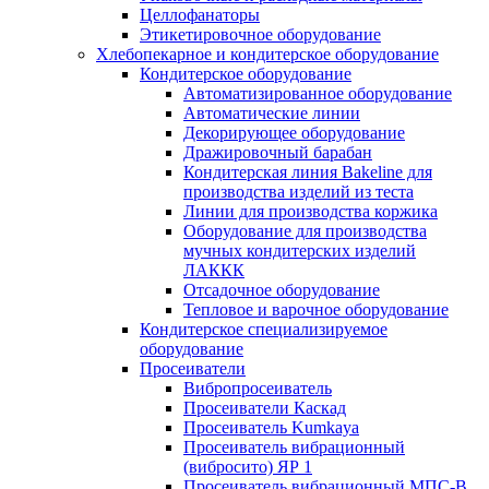
Целлофанаторы
Этикетировочное оборудование
Хлебопекарное и кондитерское оборудование
Кондитерское оборудование
Автоматизированное оборудование
Автоматические линии
Декорирующее оборудование
Дражировочный барабан
Кондитерская линия Bakeline для
производства изделий из теста
Линии для производства коржика
Оборудование для производства
мучных кондитерских изделий
ЛАККК
Отсадочное оборудование
Тепловое и варочное оборудование
Кондитерское специализируемое
оборудование
Просеиватели
Вибропросеиватель
Просеиватели Каскад
Просеиватель Kumkaya
Просеиватель вибрационный
(вибросито) ЯР 1
Просеиватель вибрационный МПС-В