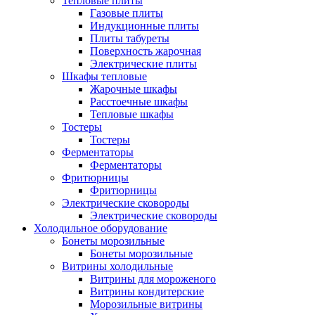
Тепловые плиты
Газовые плиты
Индукционные плиты
Плиты табуреты
Поверхность жарочная
Электрические плиты
Шкафы тепловые
Жарочные шкафы
Расстоечные шкафы
Тепловые шкафы
Тостеры
Тостеры
Ферментаторы
Ферментаторы
Фритюрницы
Фритюрницы
Электрические сковороды
Электрические сковороды
Холодильное оборудование
Бонеты морозильные
Бонеты морозильные
Витрины холодильные
Витрины для мороженого
Витрины кондитерские
Морозильные витрины