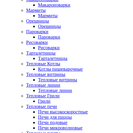
Макароноварки
Мармиты
Мармиты
Орешницы
Орешницы
Пароварки
Пароварки
Рисоварки
Рисоварки
Тарталетницы
Тарталетницы
Тепловые Котлы
Котлы пищеварочные
Тепловые витрины
Тепловые витрины
Тепловые линии
Тепловые линии
Тепловые Грили
Грили
Тепловые печи
Печи высокоскоростные
Печи для пиццы
Печи подовые
Печи микроволновые