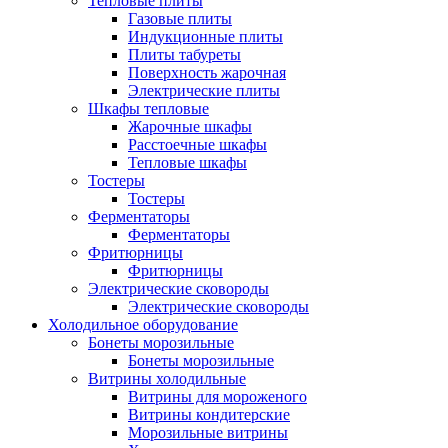
Тепловые плиты
Газовые плиты
Индукционные плиты
Плиты табуреты
Поверхность жарочная
Электрические плиты
Шкафы тепловые
Жарочные шкафы
Расстоечные шкафы
Тепловые шкафы
Тостеры
Тостеры
Ферментаторы
Ферментаторы
Фритюрницы
Фритюрницы
Электрические сковороды
Электрические сковороды
Холодильное оборудование
Бонеты морозильные
Бонеты морозильные
Витрины холодильные
Витрины для мороженого
Витрины кондитерские
Морозильные витрины