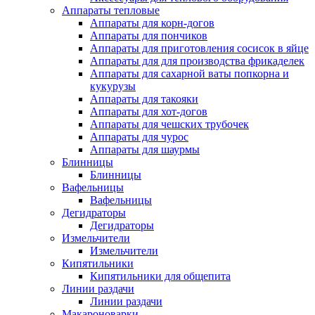
Аппараты тепловые
Аппараты для корн-догов
Аппараты для пончиков
Аппараты для приготовления сосисок в яйце
Аппараты для для производства фрикаделек
Аппараты для сахарной ваты попкорна и
кукурузы
Аппараты для такояки
Аппараты для хот-догов
Аппараты для чешских трубочек
Аппараты для чурос
Аппараты для шаурмы
Блинницы
Блинницы
Вафельницы
Вафельницы
Дегидраторы
Дегидраторы
Измельчители
Измельчители
Кипятильники
Кипятильники для общепита
Линии раздачи
Линии раздачи
Макароноварки