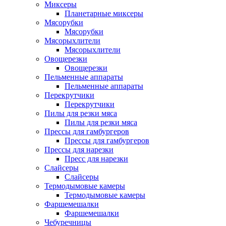
Миксеры
Планетарные миксеры
Мясорубки
Мясорубки
Мясорыхлители
Мясорыхлители
Овощерезки
Овощерезки
Пельменные аппараты
Пельменные аппараты
Перекрутчики
Перекрутчики
Пилы для резки мяса
Пилы для резки мяса
Прессы для гамбургеров
Прессы для гамбургеров
Прессы для нарезки
Пресс для нарезки
Слайсеры
Слайсеры
Термодымовые камеры
Термодымовые камеры
Фаршемешалки
Фаршемешалки
Чебуречницы