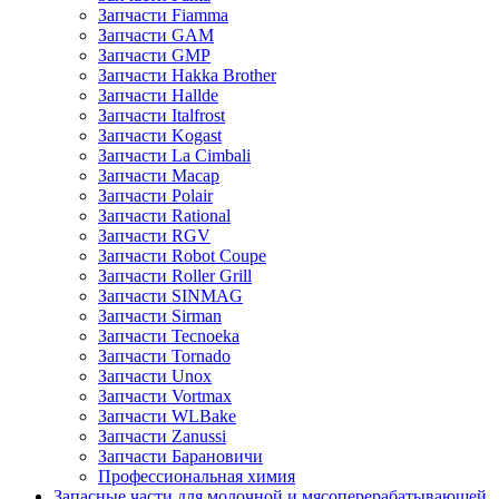
Запчасти Fiamma
Запчасти GAM
Запчасти GMP
Запчасти Hakka Brother
Запчасти Hallde
Запчасти Italfrost
Запчасти Kogast
Запчасти La Cimbali
Запчасти Macap
Запчасти Polair
Запчасти Rational
Запчасти RGV
Запчасти Robot Coupe
Запчасти Roller Grill
Запчасти SINMAG
Запчасти Sirman
Запчасти Tecnoeka
Запчасти Tornado
Запчасти Unox
Запчасти Vortmax
Запчасти WLBake
Запчасти Zanussi
Запчасти Барановичи
Профессиональная химия
Запасные части для молочной и мясоперерабатывающей