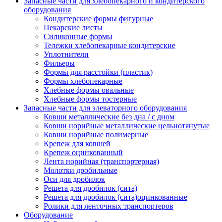
Запасные части для хлебопекарного и кондитерского
оборудования
Кондитерские формы фигурные
Пекарские листы
Силиконные формы
Тележки хлебопекарные кондитерские
Уплотнители
Фильеры
Формы для расстойки (пластик)
Формы хлебопекарные
Хлебные формы овальные
Хлебные формы тостерные
Запасные части для элеваторного оборудования
Ковши металлические без дна / с дном
Ковши норийные металлические цельнотянутые
Ковши норийные полимерные
Крепеж для ковшей
Крепеж оцинкованный
Лента норийная (транспортерная)
Молотки дробильные
Оси для дробилок
Решета для дробилок (сита)
Решета для дробилок (сита)оцинкованные
Ролики для ленточных транспортеров
Оборудование