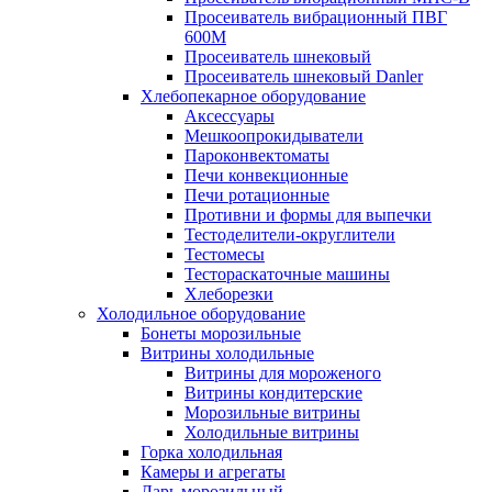
Просеиватель вибрационный ПВГ
600М
Просеиватель шнековый
Просеиватель шнековый Danler
Хлебопекарное оборудование
Аксессуары
Мешкоопрокидыватели
Пароконвектоматы
Печи конвекционные
Печи ротационные
Противни и формы для выпечки
Тестоделители-округлители
Тестомесы
Тестораскаточные машины
Хлеборезки
Холодильное оборудование
Бонеты морозильные
Витрины холодильные
Витрины для мороженого
Витрины кондитерские
Морозильные витрины
Холодильные витрины
Горка холодильная
Камеры и агрегаты
Ларь морозильный