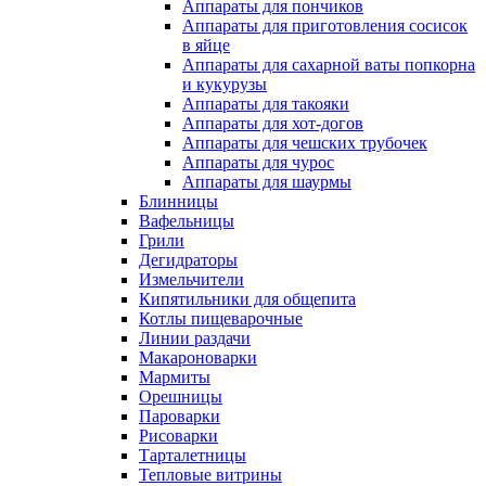
Аппараты для пончиков
Аппараты для приготовления сосисок
в яйце
Аппараты для сахарной ваты попкорна
и кукурузы
Аппараты для такояки
Аппараты для хот-догов
Аппараты для чешских трубочек
Аппараты для чурос
Аппараты для шаурмы
Блинницы
Вафельницы
Грили
Дегидраторы
Измельчители
Кипятильники для общепита
Котлы пищеварочные
Линии раздачи
Макароноварки
Мармиты
Орешницы
Пароварки
Рисоварки
Тарталетницы
Тепловые витрины