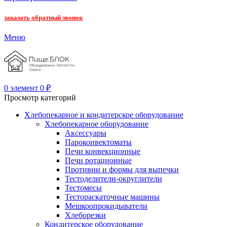
заказать обратный звонок
Меню
0
элемент
0
₽
Просмотр категорий
Хлебопекарное и кондитерское оборудование
Хлебопекарное оборудование
Аксессуары
Пароконвектоматы
Печи конвекционные
Печи ротационные
Противни и формы для выпечки
Тестоделители-округлители
Тестомесы
Тестораскаточные машины
Мешкоопрокидыватели
Хлеборезки
Кондитерское оборудование