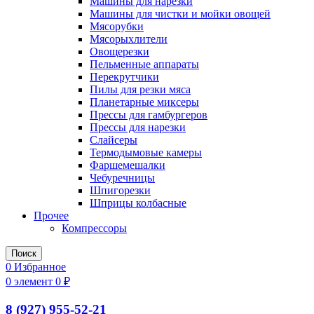
Машины для нарезки
Машины для чистки и мойки овощей
Мясорубки
Мясорыхлители
Овощерезки
Пельменные аппараты
Перекрутчики
Пилы для резки мяса
Планетарные миксеры
Прессы для гамбургеров
Прессы для нарезки
Слайсеры
Термодымовые камеры
Фаршемешалки
Чебуречницы
Шпигорезки
Шприцы колбасные
Прочее
Компрессоры
Поиск
0
Избранное
0
элемент
0
₽
8 (927) 955-52-21