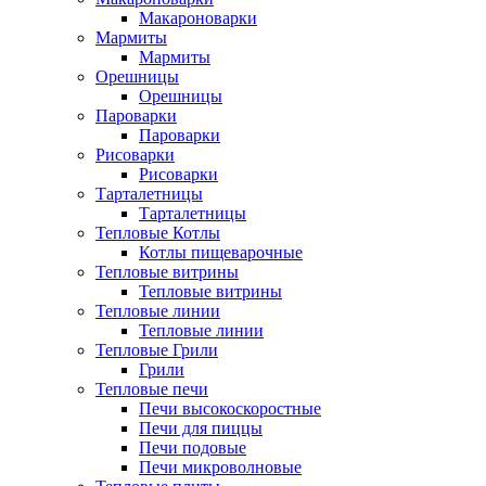
Макароноварки
Мармиты
Мармиты
Орешницы
Орешницы
Пароварки
Пароварки
Рисоварки
Рисоварки
Тарталетницы
Тарталетницы
Тепловые Котлы
Котлы пищеварочные
Тепловые витрины
Тепловые витрины
Тепловые линии
Тепловые линии
Тепловые Грили
Грили
Тепловые печи
Печи высокоскоростные
Печи для пиццы
Печи подовые
Печи микроволновые