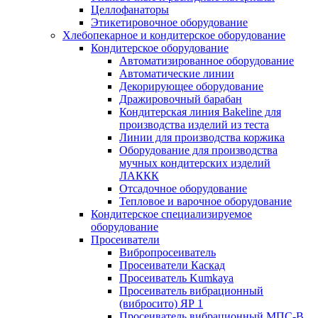
Целлофанаторы
Этикетировочное оборудование
Хлебопекарное и кондитерское оборудование
Кондитерское оборудование
Автоматизированное оборудование
Автоматические линии
Декорирующее оборудование
Дражировочный барабан
Кондитерская линия Bakeline для
производства изделий из теста
Линии для производства коржика
Оборудование для производства
мучных кондитерских изделий
ЛАККК
Отсадочное оборудование
Тепловое и варочное оборудование
Кондитерское специализируемое
оборудование
Просеиватели
Вибропросеиватель
Просеиватели Каскад
Просеиватель Kumkaya
Просеиватель вибрационный
(вибросито) ЯР 1
Просеиватель вибрационный МПС-В