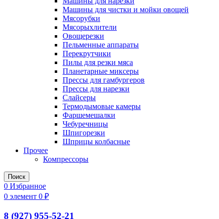
Машины для нарезки
Машины для чистки и мойки овощей
Мясорубки
Мясорыхлители
Овощерезки
Пельменные аппараты
Перекрутчики
Пилы для резки мяса
Планетарные миксеры
Прессы для гамбургеров
Прессы для нарезки
Слайсеры
Термодымовые камеры
Фаршемешалки
Чебуречницы
Шпигорезки
Шприцы колбасные
Прочее
Компрессоры
Поиск
0
Избранное
0
элемент
0
₽
8 (927) 955-52-21