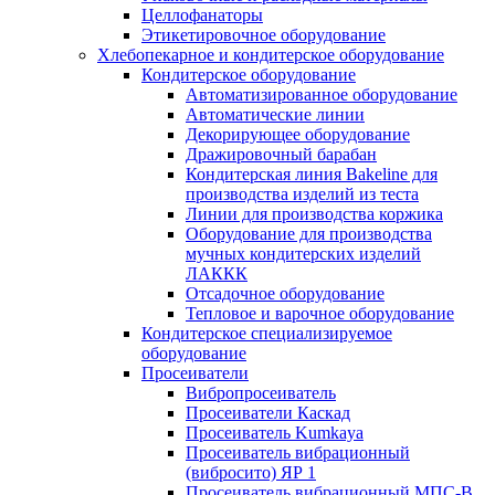
Целлофанаторы
Этикетировочное оборудование
Хлебопекарное и кондитерское оборудование
Кондитерское оборудование
Автоматизированное оборудование
Автоматические линии
Декорирующее оборудование
Дражировочный барабан
Кондитерская линия Bakeline для
производства изделий из теста
Линии для производства коржика
Оборудование для производства
мучных кондитерских изделий
ЛАККК
Отсадочное оборудование
Тепловое и варочное оборудование
Кондитерское специализируемое
оборудование
Просеиватели
Вибропросеиватель
Просеиватели Каскад
Просеиватель Kumkaya
Просеиватель вибрационный
(вибросито) ЯР 1
Просеиватель вибрационный МПС-В