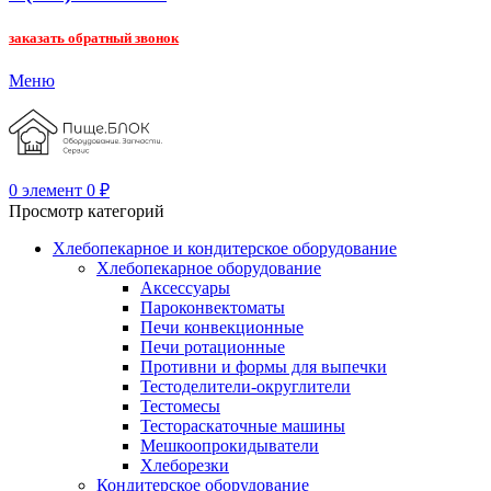
заказать обратный звонок
Меню
0
элемент
0
₽
Просмотр категорий
Хлебопекарное и кондитерское оборудование
Хлебопекарное оборудование
Аксессуары
Пароконвектоматы
Печи конвекционные
Печи ротационные
Противни и формы для выпечки
Тестоделители-округлители
Тестомесы
Тестораскаточные машины
Мешкоопрокидыватели
Хлеборезки
Кондитерское оборудование