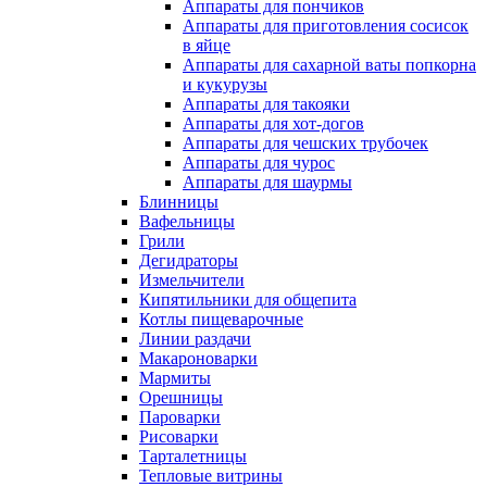
Аппараты для пончиков
Аппараты для приготовления сосисок
в яйце
Аппараты для сахарной ваты попкорна
и кукурузы
Аппараты для такояки
Аппараты для хот-догов
Аппараты для чешских трубочек
Аппараты для чурос
Аппараты для шаурмы
Блинницы
Вафельницы
Грили
Дегидраторы
Измельчители
Кипятильники для общепита
Котлы пищеварочные
Линии раздачи
Макароноварки
Мармиты
Орешницы
Пароварки
Рисоварки
Тарталетницы
Тепловые витрины