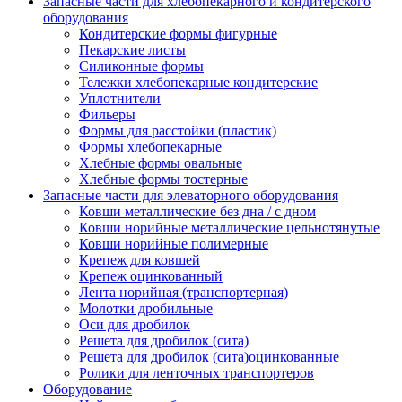
Запасные части для хлебопекарного и кондитерского
оборудования
Кондитерские формы фигурные
Пекарские листы
Силиконные формы
Тележки хлебопекарные кондитерские
Уплотнители
Фильеры
Формы для расстойки (пластик)
Формы хлебопекарные
Хлебные формы овальные
Хлебные формы тостерные
Запасные части для элеваторного оборудования
Ковши металлические без дна / с дном
Ковши норийные металлические цельнотянутые
Ковши норийные полимерные
Крепеж для ковшей
Крепеж оцинкованный
Лента норийная (транспортерная)
Молотки дробильные
Оси для дробилок
Решета для дробилок (сита)
Решета для дробилок (сита)оцинкованные
Ролики для ленточных транспортеров
Оборудование