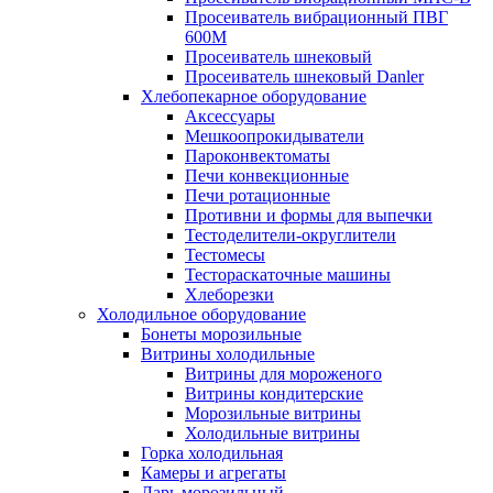
Просеиватель вибрационный ПВГ
600М
Просеиватель шнековый
Просеиватель шнековый Danler
Хлебопекарное оборудование
Аксессуары
Мешкоопрокидыватели
Пароконвектоматы
Печи конвекционные
Печи ротационные
Противни и формы для выпечки
Тестоделители-округлители
Тестомесы
Тестораскаточные машины
Хлеборезки
Холодильное оборудование
Бонеты морозильные
Витрины холодильные
Витрины для мороженого
Витрины кондитерские
Морозильные витрины
Холодильные витрины
Горка холодильная
Камеры и агрегаты
Ларь морозильный