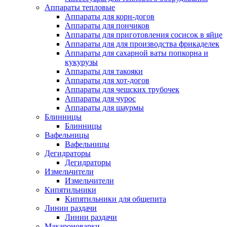
Аппараты тепловые
Аппараты для корн-догов
Аппараты для пончиков
Аппараты для приготовления сосисок в яйце
Аппараты для для производства фрикаделек
Аппараты для сахарной ваты попкорна и
кукурузы
Аппараты для такояки
Аппараты для хот-догов
Аппараты для чешских трубочек
Аппараты для чурос
Аппараты для шаурмы
Блинницы
Блинницы
Вафельницы
Вафельницы
Дегидраторы
Дегидраторы
Измельчители
Измельчители
Кипятильники
Кипятильники для общепита
Линии раздачи
Линии раздачи
Макароноварки