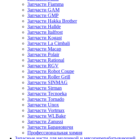
Запчасти Fiamma
Запчасти GAM
Запчасти GMP
Запчасти Hakka Brother
Запчасти Hallde
Запчасти Italfrost
Запчасти Kogast
Запчасти La Cimbali
Запчасти Macap
Запчасти Polair
Запчасти Rational
Запчасти RGV
Запчасти Robot Coupe
Запчасти Roller Grill
Запчасти SINMAG
Запчасти Sirman
Запчасти Tecnoeka
Запчасти Tornado
Запчасти Unox
Запчасти Vortmax
Запчасти WLBake
Запчасти Zanussi
Запчасти Барановичи
Профессиональная химия
Запасные части для молочной и мясоперерабатывающей