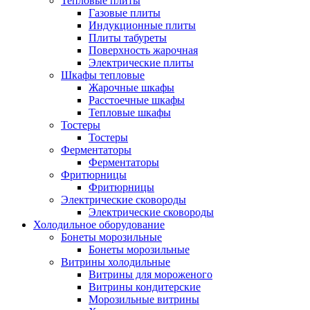
Тепловые плиты
Газовые плиты
Индукционные плиты
Плиты табуреты
Поверхность жарочная
Электрические плиты
Шкафы тепловые
Жарочные шкафы
Расстоечные шкафы
Тепловые шкафы
Тостеры
Тостеры
Ферментаторы
Ферментаторы
Фритюрницы
Фритюрницы
Электрические сковороды
Электрические сковороды
Холодильное оборудование
Бонеты морозильные
Бонеты морозильные
Витрины холодильные
Витрины для мороженого
Витрины кондитерские
Морозильные витрины