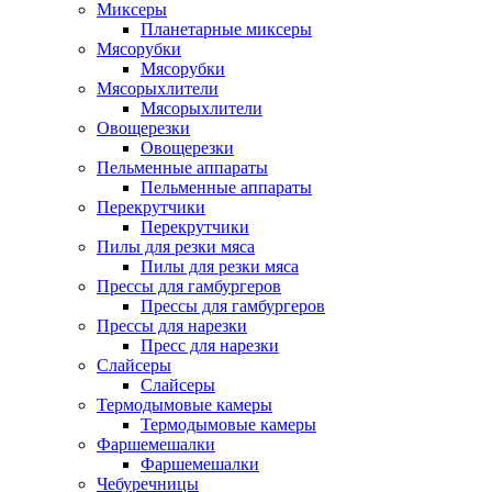
Миксеры
Планетарные миксеры
Мясорубки
Мясорубки
Мясорыхлители
Мясорыхлители
Овощерезки
Овощерезки
Пельменные аппараты
Пельменные аппараты
Перекрутчики
Перекрутчики
Пилы для резки мяса
Пилы для резки мяса
Прессы для гамбургеров
Прессы для гамбургеров
Прессы для нарезки
Пресс для нарезки
Слайсеры
Слайсеры
Термодымовые камеры
Термодымовые камеры
Фаршемешалки
Фаршемешалки
Чебуречницы