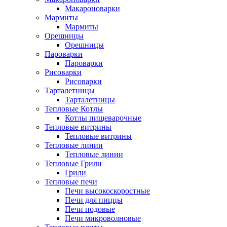
Макароноварки
Мармиты
Мармиты
Орешницы
Орешницы
Пароварки
Пароварки
Рисоварки
Рисоварки
Тарталетницы
Тарталетницы
Тепловые Котлы
Котлы пищеварочные
Тепловые витрины
Тепловые витрины
Тепловые линии
Тепловые линии
Тепловые Грили
Грили
Тепловые печи
Печи высокоскоростные
Печи для пиццы
Печи подовые
Печи микроволновые