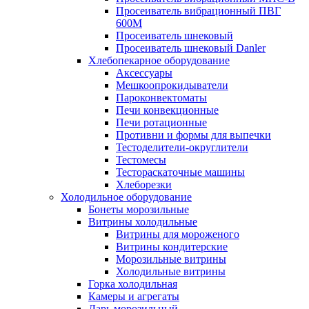
Просеиватель вибрационный ПВГ
600М
Просеиватель шнековый
Просеиватель шнековый Danler
Хлебопекарное оборудование
Аксессуары
Мешкоопрокидыватели
Пароконвектоматы
Печи конвекционные
Печи ротационные
Противни и формы для выпечки
Тестоделители-округлители
Тестомесы
Тестораскаточные машины
Хлеборезки
Холодильное оборудование
Бонеты морозильные
Витрины холодильные
Витрины для мороженого
Витрины кондитерские
Морозильные витрины
Холодильные витрины
Горка холодильная
Камеры и агрегаты
Ларь морозильный