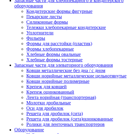
Запасные части для хлебопекарного и кондитерского
оборудования
Кондитерские формы фигурные
Пекарские листы
Силиконные формы
Тележки хлебопекарные кондитерские
Уплотнители
Фильеры
Формы для расстойки (пластик)
Формы хлебопекарные
Хлебные формы овальные
Хлебные формы тостерные
Запасные части для элеваторного оборудования
Ковши металлические без дна / с дном
Ковши норийные металлические цельнотянутые
Ковши норийные полимерные
Крепеж для ковшей
Крепеж оцинкованный
Лента норийная (транспортерная)
Молотки дробильные
Оси для дробилок
Решета для дробилок (сита)
Решета для дробилок (сита)оцинкованные
Ролики для ленточных транспортеров
Оборудование