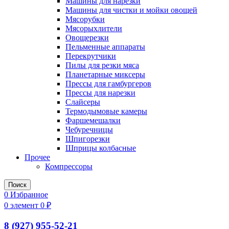
Машины для нарезки
Машины для чистки и мойки овощей
Мясорубки
Мясорыхлители
Овощерезки
Пельменные аппараты
Перекрутчики
Пилы для резки мяса
Планетарные миксеры
Прессы для гамбургеров
Прессы для нарезки
Слайсеры
Термодымовые камеры
Фаршемешалки
Чебуречницы
Шпигорезки
Шприцы колбасные
Прочее
Компрессоры
Поиск
0
Избранное
0
элемент
0
₽
8 (927) 955-52-21