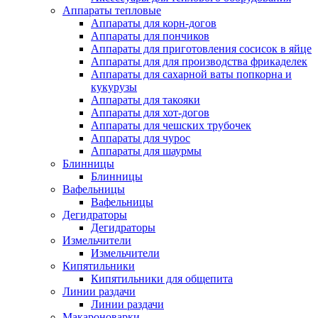
Аппараты тепловые
Аппараты для корн-догов
Аппараты для пончиков
Аппараты для приготовления сосисок в яйце
Аппараты для для производства фрикаделек
Аппараты для сахарной ваты попкорна и
кукурузы
Аппараты для такояки
Аппараты для хот-догов
Аппараты для чешских трубочек
Аппараты для чурос
Аппараты для шаурмы
Блинницы
Блинницы
Вафельницы
Вафельницы
Дегидраторы
Дегидраторы
Измельчители
Измельчители
Кипятильники
Кипятильники для общепита
Линии раздачи
Линии раздачи
Макароноварки