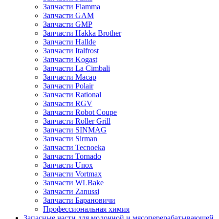
Запчасти Fiamma
Запчасти GAM
Запчасти GMP
Запчасти Hakka Brother
Запчасти Hallde
Запчасти Italfrost
Запчасти Kogast
Запчасти La Cimbali
Запчасти Macap
Запчасти Polair
Запчасти Rational
Запчасти RGV
Запчасти Robot Coupe
Запчасти Roller Grill
Запчасти SINMAG
Запчасти Sirman
Запчасти Tecnoeka
Запчасти Tornado
Запчасти Unox
Запчасти Vortmax
Запчасти WLBake
Запчасти Zanussi
Запчасти Барановичи
Профессиональная химия
Запасные части для молочной и мясоперерабатывающей