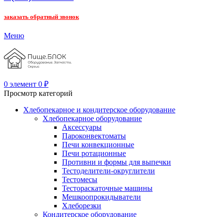
заказать обратный звонок
Меню
0
элемент
0
₽
Просмотр категорий
Хлебопекарное и кондитерское оборудование
Хлебопекарное оборудование
Аксессуары
Пароконвектоматы
Печи конвекционные
Печи ротационные
Противни и формы для выпечки
Тестоделители-округлители
Тестомесы
Тестораскаточные машины
Мешкоопрокидыватели
Хлеборезки
Кондитерское оборудование