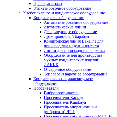
Целлофанаторы
Этикетировочное оборудование
Хлебопекарное и кондитерское оборудование
Кондитерское оборудование
Автоматизированное оборудование
Автоматические линии
Декорирующее оборудование
Дражировочный барабан
Кондитерская линия Bakeline для
производства изделий из теста
Линии для производства коржика
Оборудование для производства
мучных кондитерских изделий
ЛАККК
Отсадочное оборудование
Тепловое и варочное оборудование
Кондитерское специализируемое
оборудование
Просеиватели
Вибропросеиватель
Просеиватели Каскад
Просеиватель Kumkaya
Просеиватель вибрационный
(вибросито) ЯР 1
Просеиватель вибрационный МПС-В