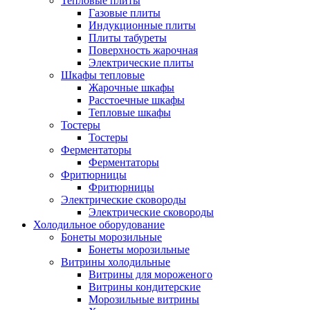
Тепловые плиты
Газовые плиты
Индукционные плиты
Плиты табуреты
Поверхность жарочная
Электрические плиты
Шкафы тепловые
Жарочные шкафы
Расстоечные шкафы
Тепловые шкафы
Тостеры
Тостеры
Ферментаторы
Ферментаторы
Фритюрницы
Фритюрницы
Электрические сковороды
Электрические сковороды
Холодильное оборудование
Бонеты морозильные
Бонеты морозильные
Витрины холодильные
Витрины для мороженого
Витрины кондитерские
Морозильные витрины