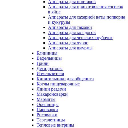
Аппараты для пончиков
Аппараты для приготовления сосисок
в яйце
Аппараты для сахарной ваты попкорна
и кукурузы
Аппараты для такояки
Аппараты для хот-догов
Аппараты для чешских трубочек
Аппараты для чурос
Аппараты для шаурмы
Блинницы
Вафельницы
Грили
Дегидраторы
Измельчители
Кипятильники для общепита
Котлы пищеварочные
Линии раздачи
Макароноварки
Мармиты
Орешницы
Пароварки
Рисоварки
Тарталетницы
Тепловые витрины