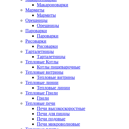
Макароноварки
Мармиты
Мармиты
Орешницы
Орешницы
Пароварки
Пароварки
Рисоварки
Рисоварки
Тарталетницы
Тарталетницы
Тепловые Котлы
Котлы пищеварочные
Тепловые витрины
Тепловые витрины
Тепловые линии
Тепловые линии
Тепловые Грили
Грили
Тепловые печи
Печи высокоскоростные
Печи для пиццы
Печи подовые
Печи микроволновые