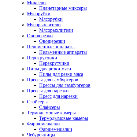
Миксеры
Планетарные миксеры
Мясорубки
Мясорубки
Мясорыхлители
Мясорыхлители
Овощерезки
Овощерезки
Пельменные аппараты
Пельменные аппараты
Перекрутчики
Перекрутчики
Пилы для резки мяса
Пилы для резки мяса
Прессы для гамбургеров
Прессы для гамбургеров
Прессы для нарезки
Пресс для нарезки
Слайсеры
Слайсеры
Термодымовые камеры
Термодымовые камеры
Фаршемешалки
Фаршемешалки
Чебуречницы