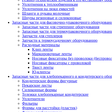
Уплотнения к теплообменникам
Уплотнения на люки емкостей
Шланги и рукава молочные
Шнуры резиновые и силиконовые
Запасные части для фасовочно-упаковочного оборудован
Запасные части для стреппинг оборудования
Запасные части для термоупаковочного оборудован
Запчасти для степлеров
Запчасти к термоусадочному оборудованию
Расходные материалы
Клип ленты
Маркировочные ленты
Носовые фиксаторы без проволоки (беспрово
Носовые фиксаторы с проволокой
Твист ленты
Ю-клипсы
Запасные части для хлебопекарного и кондитерского обо
Кондитерские формы фигурные
Пекарские листы
Силиконные формы
Тележки хлебопекарные кондитерские
Уплотнители
Фильеры
Формы для расстойки (пластик)