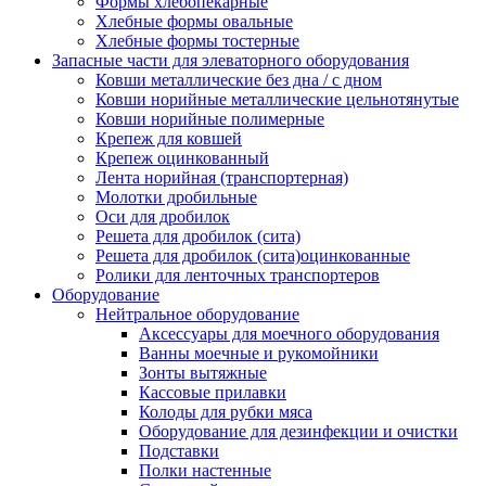
Формы хлебопекарные
Хлебные формы овальные
Хлебные формы тостерные
Запасные части для элеваторного оборудования
Ковши металлические без дна / с дном
Ковши норийные металлические цельнотянутые
Ковши норийные полимерные
Крепеж для ковшей
Крепеж оцинкованный
Лента норийная (транспортерная)
Молотки дробильные
Оси для дробилок
Решета для дробилок (сита)
Решета для дробилок (сита)оцинкованные
Ролики для ленточных транспортеров
Оборудование
Нейтральное оборудование
Аксессуары для моечного оборудования
Ванны моечные и рукомойники
Зонты вытяжные
Кассовые прилавки
Колоды для рубки мяса
Оборудование для дезинфекции и очистки
Подставки
Полки настенные