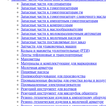
Запасные части для сепаратора
Запасные части к гомогенизаторам
Запасные части к гомогенизаторам гм
Запасные части к гомогенизатору сливочного масла
Запасные части к импортным гомогенизаторам
Запасные части к компрессорам
Запасные части к маслообразователям
Запасные части к молокоразливочным автоматам
Запасные части к молочным насосам
Запасные части поставляемые под заказ
Запчасти для упаковочных машин
Кольца и манжеты уплотнительные (РТИ)
Ленты тефлоновые и транспортерные
Манометры
Материалы и комплектующие для маркировки
Молочная арматура
Пищевые насосы
Пневмооборудование для производства
Промышленные фильтры для очистки воды и возду
Промышленные электронагреватели
Режущий инструмент для волчков
Режущий инструмент для мясорубок общепита
Резино–технические изделия к импортному оборуд
Резино–технические изделия к молочной арматуре
Резино–технические изделия к отечественному об