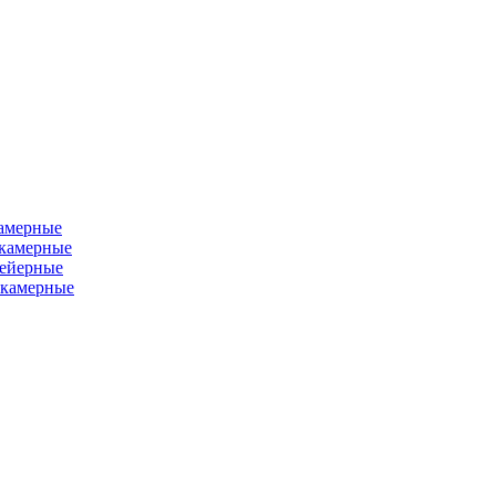
камерные
хкамерные
вейерные
окамерные