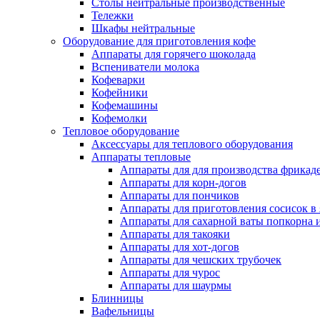
Столы нейтральные производственные
Тележки
Шкафы нейтральные
Оборудование для приготовления кофе
Аппараты для горячего шоколада
Вспениватели молока
Кофеварки
Кофейники
Кофемашины
Кофемолки
Тепловое оборудование
Аксессуары для теплового оборудования
Аппараты тепловые
Аппараты для для производства фрикад
Аппараты для корн-догов
Аппараты для пончиков
Аппараты для приготовления сосисок в
Аппараты для сахарной ваты попкорна 
Аппараты для такояки
Аппараты для хот-догов
Аппараты для чешских трубочек
Аппараты для чурос
Аппараты для шаурмы
Блинницы
Вафельницы