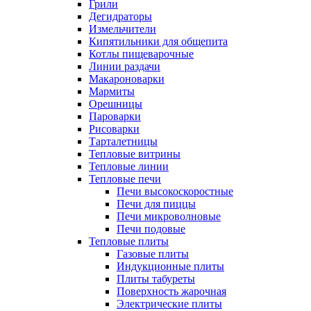
Грили
Дегидраторы
Измельчители
Кипятильники для общепита
Котлы пищеварочные
Линии раздачи
Макароноварки
Мармиты
Орешницы
Пароварки
Рисоварки
Тарталетницы
Тепловые витрины
Тепловые линии
Тепловые печи
Печи высокоскоростные
Печи для пиццы
Печи микроволновые
Печи подовые
Тепловые плиты
Газовые плиты
Индукционные плиты
Плиты табуреты
Поверхность жарочная
Электрические плиты