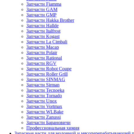
Запчасти Fiamma
Запчасти GAM
Запчасти GMP
Запчасти Hakka Brother
Запчасти Hallde
Запчасти Italfrost
Запчасти Kogast
Запчасти La Cimbali
Запчасти Macap
Запчасти Polair
Запчасти Rational
Запчасти RGV
Запчасти Robot Coupe
Запчасти Roller Grill
Запчасти SINMAG
Запчасти Sirman
Запчасти Tecnoeka
Запчасти Tornado
Запчасти Unox
Запчасти Vortmax
Запчасти WLBake
Запчасти Zanussi
Запчасти Барановичи
Профессиональная химия
Запасные части для молочной и мясоперерабатывающей