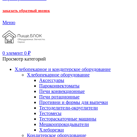
заказать обратный звонок
Меню
0
элемент
0
₽
Просмотр категорий
Хлебопекарное и кондитерское оборудование
Хлебопекарное оборудование
Аксессуары
Пароконвектоматы
Печи конвекционные
Печи ротационные
Противни и формы для выпечки
Тестоделители-округлители
Тестомесы
Тестораскаточные машины
Мешкоопрокидыватели
Хлеборезки
Кондитерское оборудование