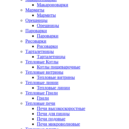
Макароноварки
Мармиты
Мармиты
Орешницы
Орешницы
Пароварки
Пароварки
Рисоварки
Рисоварки
Тарталетницы
Тарталетницы
Тепловые Котлы
Котлы пищеварочные
Тепловые витрины
Тепловые витрины
Тепловые линии
Тепловые линии
Тепловые Грили
Грили
Тепловые печи
Печи высокоскоростные
Печи для пиццы
Печи подовые
Печи микроволновые