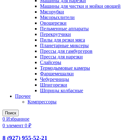
Машины для нарезки
Машины для чистки и мойки овощей
Мясорубки
Мясорыхлители
Овощерезки
Пельменные аппараты
Перекрутчики
Пилы для резки мяса
Планетарные миксеры
Прессы для гамбургеров
Прессы для нарезки
Слайсеры
Термодымовые камеры
Фаршемешалки
Чебуречницы
Шпигорезки
Шприцы колбасные
Прочее
Компрессоры
Поиск
0
Избранное
0
элемент
0
₽
8 (927) 955-52-21