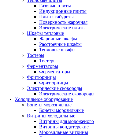
Тепловые плиты
Газовые плиты
Индукционные плиты
Плиты табуреты
Поверхность жарочная
Электрические плиты
Шкафы тепловые
Жарочные шкафы
Расстоечные шкафы
Тепловые шкафы
Тостеры
Тостеры
Ферментаторы
Ферментаторы
Фритюрницы
Фритюрницы
Электрические сковороды
Электрические сковороды
Холодильное оборудование
Бонеты морозильные
Бонеты морозильные
Витрины холодильные
Витрины для мороженого
Витрины кондитерские
Морозильные витрины