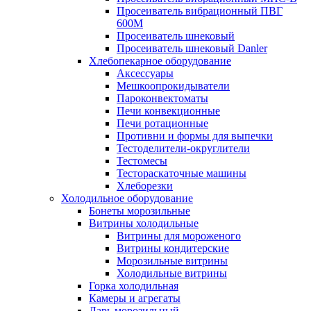
Просеиватель вибрационный ПВГ
600М
Просеиватель шнековый
Просеиватель шнековый Danler
Хлебопекарное оборудование
Аксессуары
Мешкоопрокидыватели
Пароконвектоматы
Печи конвекционные
Печи ротационные
Противни и формы для выпечки
Тестоделители-округлители
Тестомесы
Тестораскаточные машины
Хлеборезки
Холодильное оборудование
Бонеты морозильные
Витрины холодильные
Витрины для мороженого
Витрины кондитерские
Морозильные витрины
Холодильные витрины
Горка холодильная
Камеры и агрегаты
Ларь морозильный