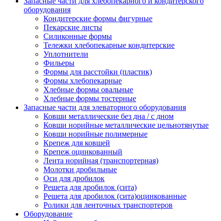
Запасные части для хлебопекарного и кондитерского
оборудования
Кондитерские формы фигурные
Пекарские листы
Силиконные формы
Тележки хлебопекарные кондитерские
Уплотнители
Фильеры
Формы для расстойки (пластик)
Формы хлебопекарные
Хлебные формы овальные
Хлебные формы тостерные
Запасные части для элеваторного оборудования
Ковши металлические без дна / с дном
Ковши норийные металлические цельнотянутые
Ковши норийные полимерные
Крепеж для ковшей
Крепеж оцинкованный
Лента норийная (транспортерная)
Молотки дробильные
Оси для дробилок
Решета для дробилок (сита)
Решета для дробилок (сита)оцинкованные
Ролики для ленточных транспортеров
Оборудование