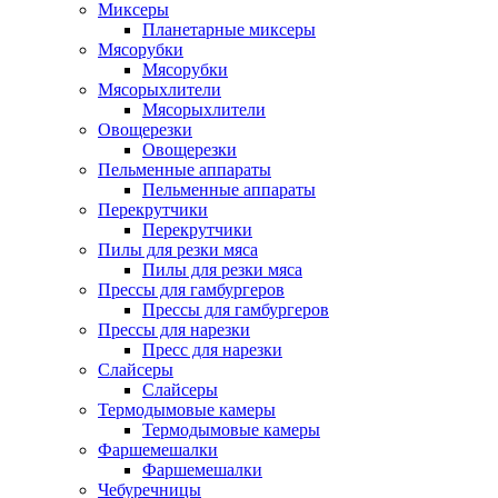
Миксеры
Планетарные миксеры
Мясорубки
Мясорубки
Мясорыхлители
Мясорыхлители
Овощерезки
Овощерезки
Пельменные аппараты
Пельменные аппараты
Перекрутчики
Перекрутчики
Пилы для резки мяса
Пилы для резки мяса
Прессы для гамбургеров
Прессы для гамбургеров
Прессы для нарезки
Пресс для нарезки
Слайсеры
Слайсеры
Термодымовые камеры
Термодымовые камеры
Фаршемешалки
Фаршемешалки
Чебуречницы