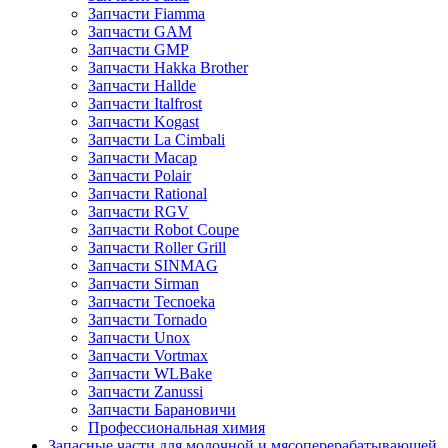
Запчасти Fiamma
Запчасти GAM
Запчасти GMP
Запчасти Hakka Brother
Запчасти Hallde
Запчасти Italfrost
Запчасти Kogast
Запчасти La Cimbali
Запчасти Macap
Запчасти Polair
Запчасти Rational
Запчасти RGV
Запчасти Robot Coupe
Запчасти Roller Grill
Запчасти SINMAG
Запчасти Sirman
Запчасти Tecnoeka
Запчасти Tornado
Запчасти Unox
Запчасти Vortmax
Запчасти WLBake
Запчасти Zanussi
Запчасти Барановичи
Профессиональная химия
Запасные части для молочной и мясоперерабатывающей