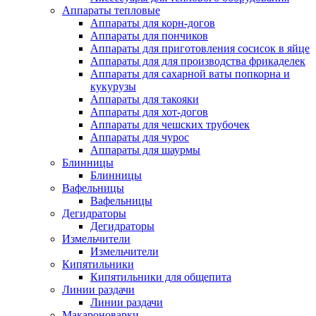
Аппараты тепловые
Аппараты для корн-догов
Аппараты для пончиков
Аппараты для приготовления сосисок в яйце
Аппараты для для производства фрикаделек
Аппараты для сахарной ваты попкорна и
кукурузы
Аппараты для такояки
Аппараты для хот-догов
Аппараты для чешских трубочек
Аппараты для чурос
Аппараты для шаурмы
Блинницы
Блинницы
Вафельницы
Вафельницы
Дегидраторы
Дегидраторы
Измельчители
Измельчители
Кипятильники
Кипятильники для общепита
Линии раздачи
Линии раздачи
Макароноварки