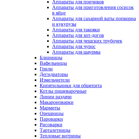
Аппараты для пончиков
Аппараты для приготовления сосисок
в яйце
Аппараты для сахарной ваты попкорна
и кукурузы
Аппараты для такояки
Аппараты для хот-догов
Аппараты для чешских трубочек
Аппараты для чурос
Аппараты для шаурмы
Блинницы
Вафельницы
Грили
Дегидраторы
Измельчители
Кипятильники для общепита
Котлы пищеварочные
Линии раздачи
Макароноварки
Мармиты
Орешницы
Пароварки
Рисоварки
Тарталетницы
Тепловые витрины