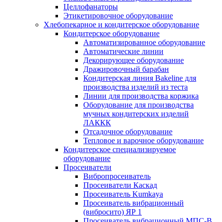
Целлофанаторы
Этикетировочное оборудование
Хлебопекарное и кондитерское оборудование
Кондитерское оборудование
Автоматизированное оборудование
Автоматические линии
Декорирующее оборудование
Дражировочный барабан
Кондитерская линия Bakeline для
производства изделий из теста
Линии для производства коржика
Оборудование для производства
мучных кондитерских изделий
ЛАККК
Отсадочное оборудование
Тепловое и варочное оборудование
Кондитерское специализируемое
оборудование
Просеиватели
Вибропросеиватель
Просеиватели Каскад
Просеиватель Kumkaya
Просеиватель вибрационный
(вибросито) ЯР 1
Просеиватель вибрационный МПС-В