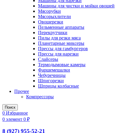
Машины для нарезки
Машины для чистки и мойки овощей
Мясорубки
Мясорыхлители
Овощерезки
Пельменные аппараты
Перекрутчики
Пилы для резки мяса
Планетарные миксеры
Прессы для гамбургеров
Прессы для нарезки
Слайсеры
Термодымовые камеры
Фаршемешалки
Чебуречницы
Шпигорезки
Шприцы колбасные
Прочее
Компрессоры
Поиск
0
Избранное
0
элемент
0
₽
8 (927) 955-52-21