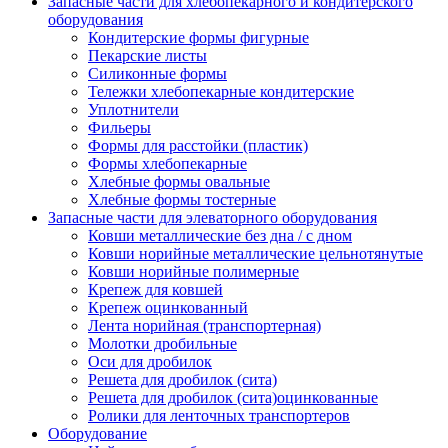
Запасные части для хлебопекарного и кондитерского
оборудования
Кондитерские формы фигурные
Пекарские листы
Силиконные формы
Тележки хлебопекарные кондитерские
Уплотнители
Фильеры
Формы для расстойки (пластик)
Формы хлебопекарные
Хлебные формы овальные
Хлебные формы тостерные
Запасные части для элеваторного оборудования
Ковши металлические без дна / с дном
Ковши норийные металлические цельнотянутые
Ковши норийные полимерные
Крепеж для ковшей
Крепеж оцинкованный
Лента норийная (транспортерная)
Молотки дробильные
Оси для дробилок
Решета для дробилок (сита)
Решета для дробилок (сита)оцинкованные
Ролики для ленточных транспортеров
Оборудование