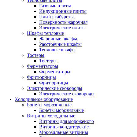
Тепловые плиты
Газовые плиты
Индукционные плиты
Плиты табуреты
Поверхность жарочная
Электрические плиты
Шкафы тепловые
Жарочные шкафы
Расстоечные шкафы
Тепловые шкафы
Тостеры
Тостеры
Ферментаторы
Ферментаторы
Фритюрницы
Фритюрницы
Электрические сковороды
Электрические сковороды
Холодильное оборудование
Бонеты морозильные
Бонеты морозильные
Витрины холодильные
Витрины для мороженого
Витрины кондитерские
Морозильные витрины