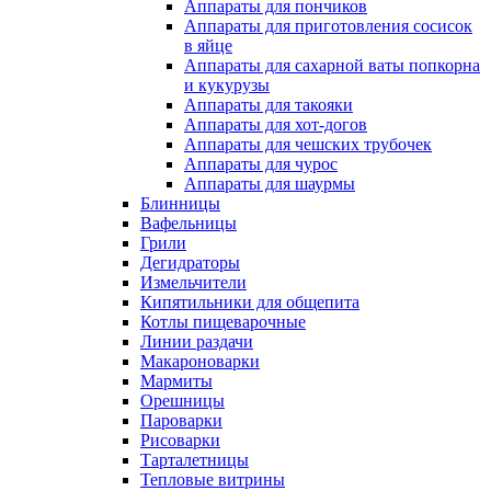
Аппараты для пончиков
Аппараты для приготовления сосисок
в яйце
Аппараты для сахарной ваты попкорна
и кукурузы
Аппараты для такояки
Аппараты для хот-догов
Аппараты для чешских трубочек
Аппараты для чурос
Аппараты для шаурмы
Блинницы
Вафельницы
Грили
Дегидраторы
Измельчители
Кипятильники для общепита
Котлы пищеварочные
Линии раздачи
Макароноварки
Мармиты
Орешницы
Пароварки
Рисоварки
Тарталетницы
Тепловые витрины