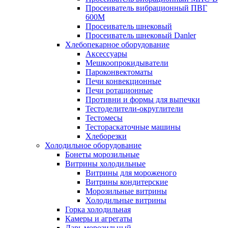
Просеиватель вибрационный ПВГ
600М
Просеиватель шнековый
Просеиватель шнековый Danler
Хлебопекарное оборудование
Аксессуары
Мешкоопрокидыватели
Пароконвектоматы
Печи конвекционные
Печи ротационные
Противни и формы для выпечки
Тестоделители-округлители
Тестомесы
Тестораскаточные машины
Хлеборезки
Холодильное оборудование
Бонеты морозильные
Витрины холодильные
Витрины для мороженого
Витрины кондитерские
Морозильные витрины
Холодильные витрины
Горка холодильная
Камеры и агрегаты
Ларь морозильный