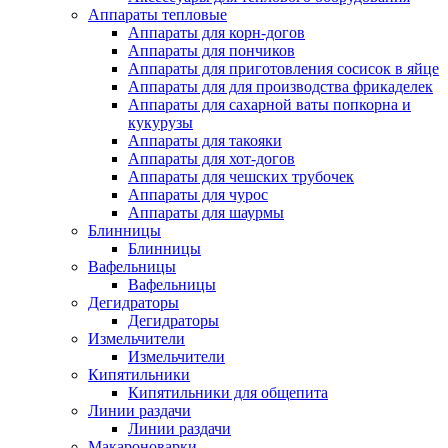
Аппараты тепловые
Аппараты для корн-догов
Аппараты для пончиков
Аппараты для приготовления сосисок в яйце
Аппараты для для производства фрикаделек
Аппараты для сахарной ваты попкорна и
кукурузы
Аппараты для такояки
Аппараты для хот-догов
Аппараты для чешских трубочек
Аппараты для чурос
Аппараты для шаурмы
Блинницы
Блинницы
Вафельницы
Вафельницы
Дегидраторы
Дегидраторы
Измельчители
Измельчители
Кипятильники
Кипятильники для общепита
Линии раздачи
Линии раздачи
Макароноварки