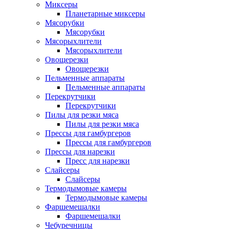
Миксеры
Планетарные миксеры
Мясорубки
Мясорубки
Мясорыхлители
Мясорыхлители
Овощерезки
Овощерезки
Пельменные аппараты
Пельменные аппараты
Перекрутчики
Перекрутчики
Пилы для резки мяса
Пилы для резки мяса
Прессы для гамбургеров
Прессы для гамбургеров
Прессы для нарезки
Пресс для нарезки
Слайсеры
Слайсеры
Термодымовые камеры
Термодымовые камеры
Фаршемешалки
Фаршемешалки
Чебуречницы