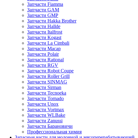
Запчасти Fiamma
Запчасти GAM
Запчасти GMP
Запчасти Hakka Brother
Запчасти Hallde
Запчасти Italfrost
Запчасти Kogast
Запчасти La Cimbali
Запчасти Macap
Запчасти Polair
Запчасти Rational
Запчасти RGV
Запчасти Robot Coupe
Запчасти Roller Grill
Запчасти SINMAG
Запчасти Sirman
Запчасти Tecnoeka
Запчасти Tornado
Запчасти Unox
Запчасти Vortmax
Запчасти WLBake
Запчасти Zanussi
Запчасти Барановичи
Профессиональная химия
Запасные части для молочной и мясоперерабатывающей