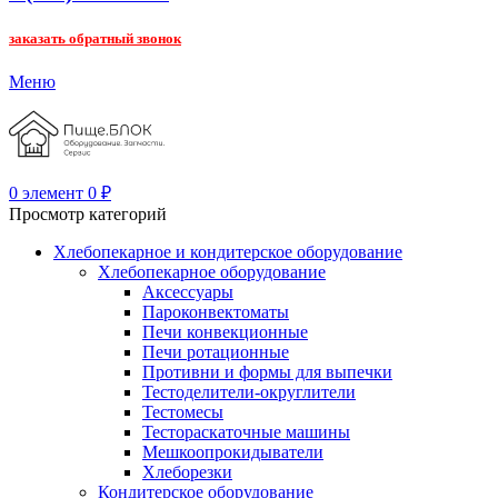
заказать обратный звонок
Меню
0
элемент
0
₽
Просмотр категорий
Хлебопекарное и кондитерское оборудование
Хлебопекарное оборудование
Аксессуары
Пароконвектоматы
Печи конвекционные
Печи ротационные
Противни и формы для выпечки
Тестоделители-округлители
Тестомесы
Тестораскаточные машины
Мешкоопрокидыватели
Хлеборезки
Кондитерское оборудование