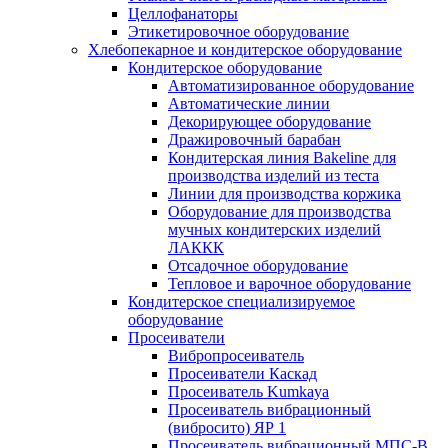
Целлофанаторы
Этикетировочное оборудование
Хлебопекарное и кондитерское оборудование
Кондитерское оборудование
Автоматизированное оборудование
Автоматические линии
Декорирующее оборудование
Дражировочный барабан
Кондитерская линия Bakeline для
производства изделий из теста
Линии для производства коржика
Оборудование для производства
мучных кондитерских изделий
ЛАККК
Отсадочное оборудование
Тепловое и варочное оборудование
Кондитерское специализируемое
оборудование
Просеиватели
Вибропросеиватель
Просеиватели Каскад
Просеиватель Kumkaya
Просеиватель вибрационный
(вибросито) ЯР 1
Просеиватель вибрационный МПС-В