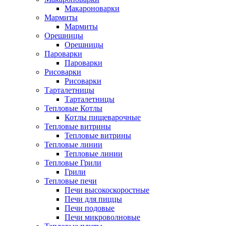
Макароноварки
Мармиты
Мармиты
Орешницы
Орешницы
Пароварки
Пароварки
Рисоварки
Рисоварки
Тарталетницы
Тарталетницы
Тепловые Котлы
Котлы пищеварочные
Тепловые витрины
Тепловые витрины
Тепловые линии
Тепловые линии
Тепловые Грили
Грили
Тепловые печи
Печи высокоскоростные
Печи для пиццы
Печи подовые
Печи микроволновые