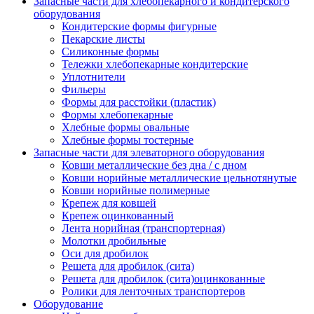
Запасные части для хлебопекарного и кондитерского
оборудования
Кондитерские формы фигурные
Пекарские листы
Силиконные формы
Тележки хлебопекарные кондитерские
Уплотнители
Фильеры
Формы для расстойки (пластик)
Формы хлебопекарные
Хлебные формы овальные
Хлебные формы тостерные
Запасные части для элеваторного оборудования
Ковши металлические без дна / с дном
Ковши норийные металлические цельнотянутые
Ковши норийные полимерные
Крепеж для ковшей
Крепеж оцинкованный
Лента норийная (транспортерная)
Молотки дробильные
Оси для дробилок
Решета для дробилок (сита)
Решета для дробилок (сита)оцинкованные
Ролики для ленточных транспортеров
Оборудование