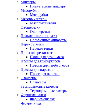
Миксеры
Планетарные миксеры
Мясорубки
Мясорубки
Мясорыхлители
Мясорыхлители
Овощерезки
Овощерезки
Пельменные аппараты
Пельменные аппараты
Перекрутчики
Перекрутчики
Пилы для резки мяса
Пилы для резки мяса
Прессы для гамбургеров
Прессы для гамбургеров
Прессы для нарезки
Пресс для нарезки
Слайсеры
Слайсеры
Термодымовые камеры
Термодымовые камеры
Фаршемешалки
Фаршемешалки
Чебуречницы