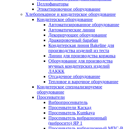
Целлофанаторы
Этикетировочное оборудование
Хлебопекарное и кондитерское оборудование
Кондитерское оборудование
Автоматизированное оборудование
Автоматические линии
Декорирующее оборудование
Дражировочный барабан
Кондитерская линия Bakeline для
производства изделий из теста
Линии для производства коржика
Оборудование для производства
мучных кондитерских изделий
ЛАККК
Отсадочное оборудование
Тепловое и варочное оборудование
Кондитерское специализируемое
оборудование
Просеиватели
Вибропросеиватель
Просеиватели Каскад
Просеиватель Kumkaya
Просеиватель вибрационный
(вибросито) ЯР 1
Просеиватель вибрационный МПС-В