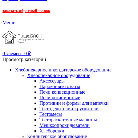
заказать обратный звонок
Меню
0
элемент
0
₽
Просмотр категорий
Хлебопекарное и кондитерское оборудование
Хлебопекарное оборудование
Аксессуары
Пароконвектоматы
Печи конвекционные
Печи ротационные
Противни и формы для выпечки
Тестоделители-округлители
Тестомесы
Тестораскаточные машины
Мешкоопрокидыватели
Хлеборезки
Кондитерское оборудование