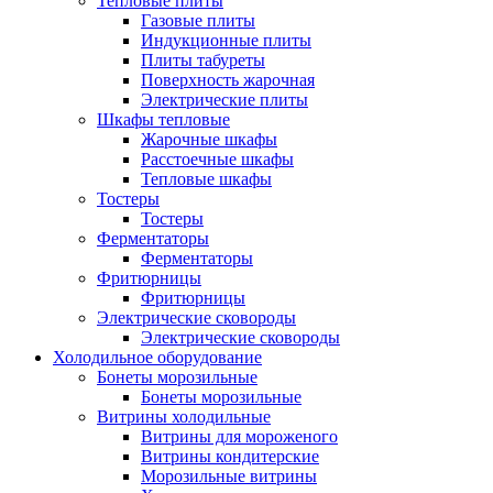
Тепловые плиты
Газовые плиты
Индукционные плиты
Плиты табуреты
Поверхность жарочная
Электрические плиты
Шкафы тепловые
Жарочные шкафы
Расстоечные шкафы
Тепловые шкафы
Тостеры
Тостеры
Ферментаторы
Ферментаторы
Фритюрницы
Фритюрницы
Электрические сковороды
Электрические сковороды
Холодильное оборудование
Бонеты морозильные
Бонеты морозильные
Витрины холодильные
Витрины для мороженого
Витрины кондитерские
Морозильные витрины