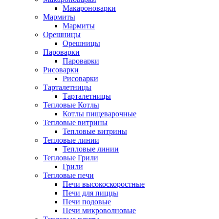
Макароноварки
Мармиты
Мармиты
Орешницы
Орешницы
Пароварки
Пароварки
Рисоварки
Рисоварки
Тарталетницы
Тарталетницы
Тепловые Котлы
Котлы пищеварочные
Тепловые витрины
Тепловые витрины
Тепловые линии
Тепловые линии
Тепловые Грили
Грили
Тепловые печи
Печи высокоскоростные
Печи для пиццы
Печи подовые
Печи микроволновые