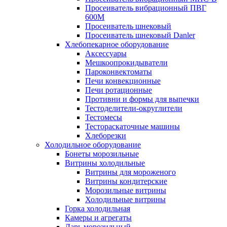
Просеиватель вибрационный ПВГ
600М
Просеиватель шнековый
Просеиватель шнековый Danler
Хлебопекарное оборудование
Аксессуары
Мешкоопрокидыватели
Пароконвектоматы
Печи конвекционные
Печи ротационные
Противни и формы для выпечки
Тестоделители-округлители
Тестомесы
Тестораскаточные машины
Хлеборезки
Холодильное оборудование
Бонеты морозильные
Витрины холодильные
Витрины для мороженого
Витрины кондитерские
Морозильные витрины
Холодильные витрины
Горка холодильная
Камеры и агрегаты
Ларь морозильный