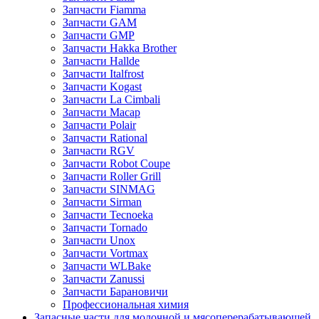
Запчасти Fiamma
Запчасти GAM
Запчасти GMP
Запчасти Hakka Brother
Запчасти Hallde
Запчасти Italfrost
Запчасти Kogast
Запчасти La Cimbali
Запчасти Macap
Запчасти Polair
Запчасти Rational
Запчасти RGV
Запчасти Robot Coupe
Запчасти Roller Grill
Запчасти SINMAG
Запчасти Sirman
Запчасти Tecnoeka
Запчасти Tornado
Запчасти Unox
Запчасти Vortmax
Запчасти WLBake
Запчасти Zanussi
Запчасти Барановичи
Профессиональная химия
Запасные части для молочной и мясоперерабатывающей