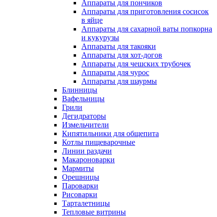
Аппараты для пончиков
Аппараты для приготовления сосисок
в яйце
Аппараты для сахарной ваты попкорна
и кукурузы
Аппараты для такояки
Аппараты для хот-догов
Аппараты для чешских трубочек
Аппараты для чурос
Аппараты для шаурмы
Блинницы
Вафельницы
Грили
Дегидраторы
Измельчители
Кипятильники для общепита
Котлы пищеварочные
Линии раздачи
Макароноварки
Мармиты
Орешницы
Пароварки
Рисоварки
Тарталетницы
Тепловые витрины