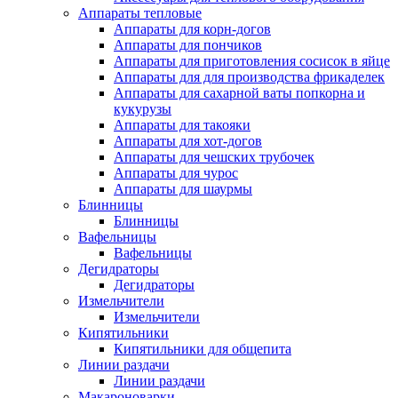
Аппараты тепловые
Аппараты для корн-догов
Аппараты для пончиков
Аппараты для приготовления сосисок в яйце
Аппараты для для производства фрикаделек
Аппараты для сахарной ваты попкорна и
кукурузы
Аппараты для такояки
Аппараты для хот-догов
Аппараты для чешских трубочек
Аппараты для чурос
Аппараты для шаурмы
Блинницы
Блинницы
Вафельницы
Вафельницы
Дегидраторы
Дегидраторы
Измельчители
Измельчители
Кипятильники
Кипятильники для общепита
Линии раздачи
Линии раздачи
Макароноварки