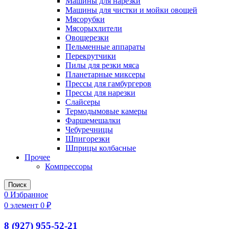
Машины для нарезки
Машины для чистки и мойки овощей
Мясорубки
Мясорыхлители
Овощерезки
Пельменные аппараты
Перекрутчики
Пилы для резки мяса
Планетарные миксеры
Прессы для гамбургеров
Прессы для нарезки
Слайсеры
Термодымовые камеры
Фаршемешалки
Чебуречницы
Шпигорезки
Шприцы колбасные
Прочее
Компрессоры
Поиск
0
Избранное
0
элемент
0
₽
8 (927) 955-52-21