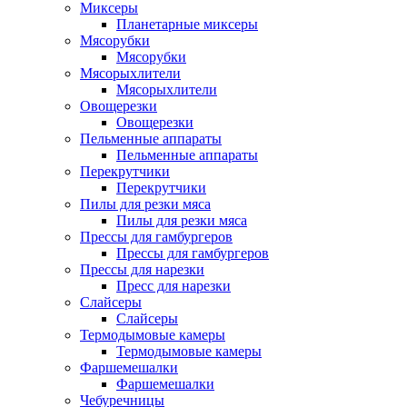
Миксеры
Планетарные миксеры
Мясорубки
Мясорубки
Мясорыхлители
Мясорыхлители
Овощерезки
Овощерезки
Пельменные аппараты
Пельменные аппараты
Перекрутчики
Перекрутчики
Пилы для резки мяса
Пилы для резки мяса
Прессы для гамбургеров
Прессы для гамбургеров
Прессы для нарезки
Пресс для нарезки
Слайсеры
Слайсеры
Термодымовые камеры
Термодымовые камеры
Фаршемешалки
Фаршемешалки
Чебуречницы