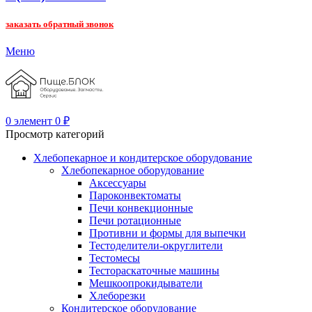
заказать обратный звонок
Меню
0
элемент
0
₽
Просмотр категорий
Хлебопекарное и кондитерское оборудование
Хлебопекарное оборудование
Аксессуары
Пароконвектоматы
Печи конвекционные
Печи ротационные
Противни и формы для выпечки
Тестоделители-округлители
Тестомесы
Тестораскаточные машины
Мешкоопрокидыватели
Хлеборезки
Кондитерское оборудование