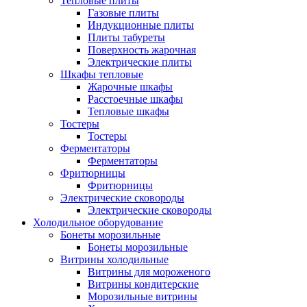
Тепловые плиты
Газовые плиты
Индукционные плиты
Плиты табуреты
Поверхность жарочная
Электрические плиты
Шкафы тепловые
Жарочные шкафы
Расстоечные шкафы
Тепловые шкафы
Тостеры
Тостеры
Ферментаторы
Ферментаторы
Фритюрницы
Фритюрницы
Электрические сковороды
Электрические сковороды
Холодильное оборудование
Бонеты морозильные
Бонеты морозильные
Витрины холодильные
Витрины для мороженого
Витрины кондитерские
Морозильные витрины