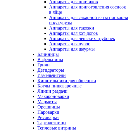
Аппараты для пончиков
Аппараты для приготовления сосисок
в яйце
Аппараты для сахарной ваты попкорна
и кукурузы
Аппараты для такояки
Аппараты для хот-догов
Аппараты для чешских трубочек
Аппараты для чурос
Аппараты для шаурмы
Блинницы
Вафельницы
Грили
Дегидраторы
Измельчители
Кипятильники для общепита
Котлы пищеварочные
Линии раздачи
Макароноварки
Мармиты
Орешницы
Пароварки
Рисоварки
Тарталетницы
Тепловые витрины