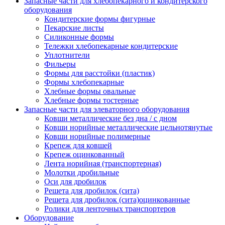
Запасные части для хлебопекарного и кондитерского
оборудования
Кондитерские формы фигурные
Пекарские листы
Силиконные формы
Тележки хлебопекарные кондитерские
Уплотнители
Фильеры
Формы для расстойки (пластик)
Формы хлебопекарные
Хлебные формы овальные
Хлебные формы тостерные
Запасные части для элеваторного оборудования
Ковши металлические без дна / с дном
Ковши норийные металлические цельнотянутые
Ковши норийные полимерные
Крепеж для ковшей
Крепеж оцинкованный
Лента норийная (транспортерная)
Молотки дробильные
Оси для дробилок
Решета для дробилок (сита)
Решета для дробилок (сита)оцинкованные
Ролики для ленточных транспортеров
Оборудование