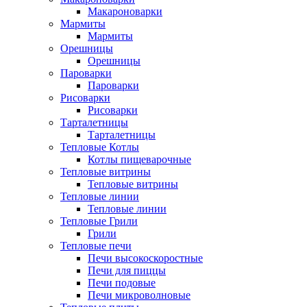
Макароноварки
Мармиты
Мармиты
Орешницы
Орешницы
Пароварки
Пароварки
Рисоварки
Рисоварки
Тарталетницы
Тарталетницы
Тепловые Котлы
Котлы пищеварочные
Тепловые витрины
Тепловые витрины
Тепловые линии
Тепловые линии
Тепловые Грили
Грили
Тепловые печи
Печи высокоскоростные
Печи для пиццы
Печи подовые
Печи микроволновые