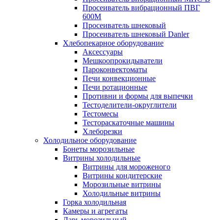
Просеиватель вибрационный ПВГ
600М
Просеиватель шнековый
Просеиватель шнековый Danler
Хлебопекарное оборудование
Аксессуары
Мешкоопрокидыватели
Пароконвектоматы
Печи конвекционные
Печи ротационные
Противни и формы для выпечки
Тестоделители-округлители
Тестомесы
Тестораскаточные машины
Хлеборезки
Холодильное оборудование
Бонеты морозильные
Витрины холодильные
Витрины для мороженого
Витрины кондитерские
Морозильные витрины
Холодильные витрины
Горка холодильная
Камеры и агрегаты
Ларь морозильный