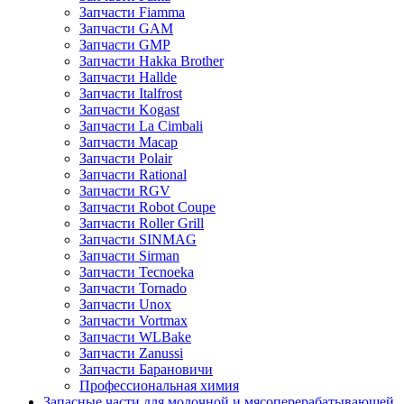
Запчасти Fiamma
Запчасти GAM
Запчасти GMP
Запчасти Hakka Brother
Запчасти Hallde
Запчасти Italfrost
Запчасти Kogast
Запчасти La Cimbali
Запчасти Macap
Запчасти Polair
Запчасти Rational
Запчасти RGV
Запчасти Robot Coupe
Запчасти Roller Grill
Запчасти SINMAG
Запчасти Sirman
Запчасти Tecnoeka
Запчасти Tornado
Запчасти Unox
Запчасти Vortmax
Запчасти WLBake
Запчасти Zanussi
Запчасти Барановичи
Профессиональная химия
Запасные части для молочной и мясоперерабатывающей