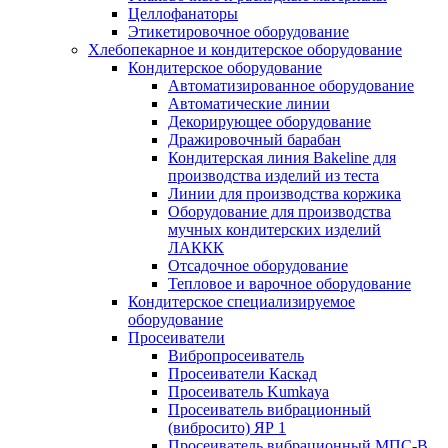
Целлофанаторы
Этикетировочное оборудование
Хлебопекарное и кондитерское оборудование
Кондитерское оборудование
Автоматизированное оборудование
Автоматические линии
Декорирующее оборудование
Дражировочный барабан
Кондитерская линия Bakeline для
производства изделий из теста
Линии для производства коржика
Оборудование для производства
мучных кондитерских изделий
ЛАККК
Отсадочное оборудование
Тепловое и варочное оборудование
Кондитерское специализируемое
оборудование
Просеиватели
Вибропросеиватель
Просеиватели Каскад
Просеиватель Kumkaya
Просеиватель вибрационный
(вибросито) ЯР 1
Просеиватель вибрационный МПС-В