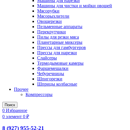
Машины для нарезки
Машины для чистки и мойки овощей
Мясорубки
Мясорыхлители
Овощерезки
Пельменные аппараты
Перекрутчики
Пилы для резки мяса
Планетарные миксеры
Прессы для гамбургеров
Прессы для нарезки
Слайсеры
Термодымовые камеры
Фаршемешалки
Чебуречницы
Шпигорезки
Шприцы колбасные
Прочее
Компрессоры
Поиск
0
Избранное
0
элемент
0
₽
8 (927) 955-52-21