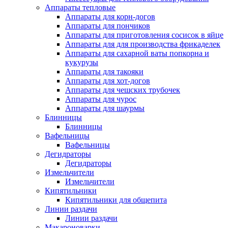
Аппараты тепловые
Аппараты для корн-догов
Аппараты для пончиков
Аппараты для приготовления сосисок в яйце
Аппараты для для производства фрикаделек
Аппараты для сахарной ваты попкорна и
кукурузы
Аппараты для такояки
Аппараты для хот-догов
Аппараты для чешских трубочек
Аппараты для чурос
Аппараты для шаурмы
Блинницы
Блинницы
Вафельницы
Вафельницы
Дегидраторы
Дегидраторы
Измельчители
Измельчители
Кипятильники
Кипятильники для общепита
Линии раздачи
Линии раздачи
Макароноварки