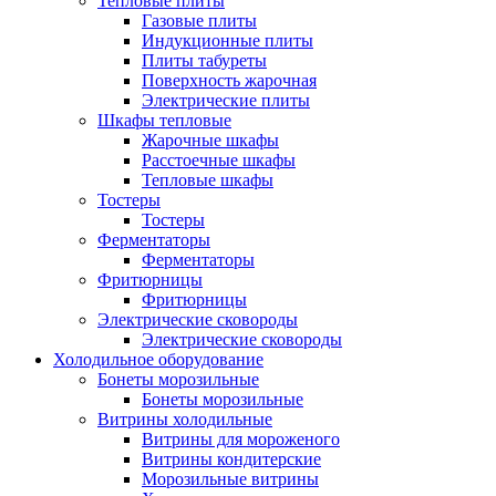
Тепловые плиты
Газовые плиты
Индукционные плиты
Плиты табуреты
Поверхность жарочная
Электрические плиты
Шкафы тепловые
Жарочные шкафы
Расстоечные шкафы
Тепловые шкафы
Тостеры
Тостеры
Ферментаторы
Ферментаторы
Фритюрницы
Фритюрницы
Электрические сковороды
Электрические сковороды
Холодильное оборудование
Бонеты морозильные
Бонеты морозильные
Витрины холодильные
Витрины для мороженого
Витрины кондитерские
Морозильные витрины