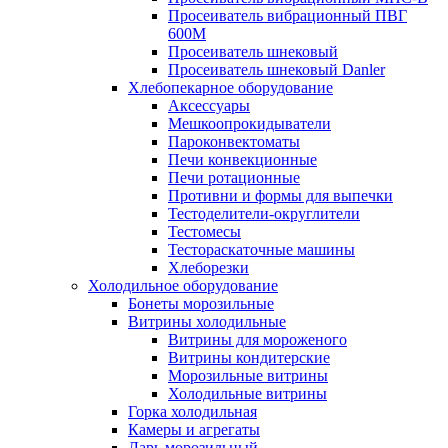
Просеиватель вибрационный ПВГ
600М
Просеиватель шнековый
Просеиватель шнековый Danler
Хлебопекарное оборудование
Аксессуары
Мешкоопрокидыватели
Пароконвектоматы
Печи конвекционные
Печи ротационные
Противни и формы для выпечки
Тестоделители-округлители
Тестомесы
Тестораскаточные машины
Хлеборезки
Холодильное оборудование
Бонеты морозильные
Витрины холодильные
Витрины для мороженого
Витрины кондитерские
Морозильные витрины
Холодильные витрины
Горка холодильная
Камеры и агрегаты
Ларь морозильный