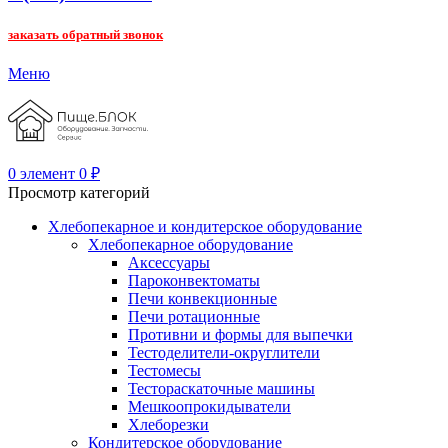
заказать обратный звонок
Меню
0
элемент
0
₽
Просмотр категорий
Хлебопекарное и кондитерское оборудование
Хлебопекарное оборудование
Аксессуары
Пароконвектоматы
Печи конвекционные
Печи ротационные
Противни и формы для выпечки
Тестоделители-округлители
Тестомесы
Тестораскаточные машины
Мешкоопрокидыватели
Хлеборезки
Кондитерское оборудование