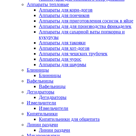
Аппараты тепловые
Аппараты для корн-догов
Аппараты для пончиков
Аппараты для приготовления сосисок в яйце
Аппараты для для производства фрикаделек
Аппараты для сахарной ваты попкорна и
кукурузы
Аппараты для такояки
Аппараты для хот-догов
Аппараты для чешских трубочек
Аппараты для чурос
Аппараты для шаурмы
Блинницы
Блинницы
Вафельницы
Вафельницы
Дегидраторы
Дегидраторы
Измельчители
Измельчители
Кипятильники
Кипятильники для общепита
Линии раздачи
Линии раздачи
Макароноварки