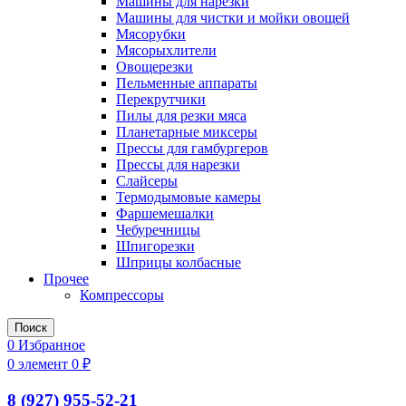
Машины для нарезки
Машины для чистки и мойки овощей
Мясорубки
Мясорыхлители
Овощерезки
Пельменные аппараты
Перекрутчики
Пилы для резки мяса
Планетарные миксеры
Прессы для гамбургеров
Прессы для нарезки
Слайсеры
Термодымовые камеры
Фаршемешалки
Чебуречницы
Шпигорезки
Шприцы колбасные
Прочее
Компрессоры
Поиск
0
Избранное
0
элемент
0
₽
8 (927) 955-52-21