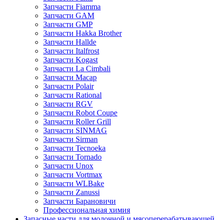
Запчасти Fiamma
Запчасти GAM
Запчасти GMP
Запчасти Hakka Brother
Запчасти Hallde
Запчасти Italfrost
Запчасти Kogast
Запчасти La Cimbali
Запчасти Macap
Запчасти Polair
Запчасти Rational
Запчасти RGV
Запчасти Robot Coupe
Запчасти Roller Grill
Запчасти SINMAG
Запчасти Sirman
Запчасти Tecnoeka
Запчасти Tornado
Запчасти Unox
Запчасти Vortmax
Запчасти WLBake
Запчасти Zanussi
Запчасти Барановичи
Профессиональная химия
Запасные части для молочной и мясоперерабатывающей