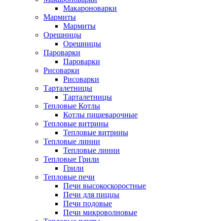
Макароноварки
Мармиты
Мармиты
Орешницы
Орешницы
Пароварки
Пароварки
Рисоварки
Рисоварки
Тарталетницы
Тарталетницы
Тепловые Котлы
Котлы пищеварочные
Тепловые витрины
Тепловые витрины
Тепловые линии
Тепловые линии
Тепловые Грили
Грили
Тепловые печи
Печи высокоскоростные
Печи для пиццы
Печи подовые
Печи микроволновые