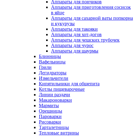
Аппараты для пончиков
Аппараты для приготовления сосисок
в яйце
Аппараты для сахарной ваты попкорна
и кукурузы
Аппараты для такояки
Аппараты для хот-догов
Аппараты для чешских трубочек
Аппараты для чурос
Аппараты для шаурмы
Блинницы
Вафельницы
Грили
Дегидраторы
Измельчители
Кипятильники для общепита
Котлы пищеварочные
Линии раздачи
Макароноварки
Мармиты
Орешницы
Пароварки
Рисоварки
Тарталетницы
Тепловые витрины