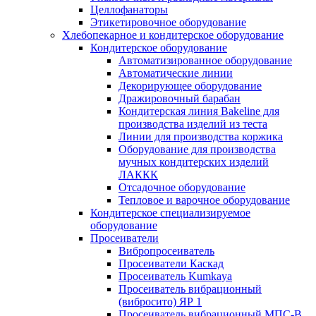
Целлофанаторы
Этикетировочное оборудование
Хлебопекарное и кондитерское оборудование
Кондитерское оборудование
Автоматизированное оборудование
Автоматические линии
Декорирующее оборудование
Дражировочный барабан
Кондитерская линия Bakeline для
производства изделий из теста
Линии для производства коржика
Оборудование для производства
мучных кондитерских изделий
ЛАККК
Отсадочное оборудование
Тепловое и варочное оборудование
Кондитерское специализируемое
оборудование
Просеиватели
Вибропросеиватель
Просеиватели Каскад
Просеиватель Kumkaya
Просеиватель вибрационный
(вибросито) ЯР 1
Просеиватель вибрационный МПС-В