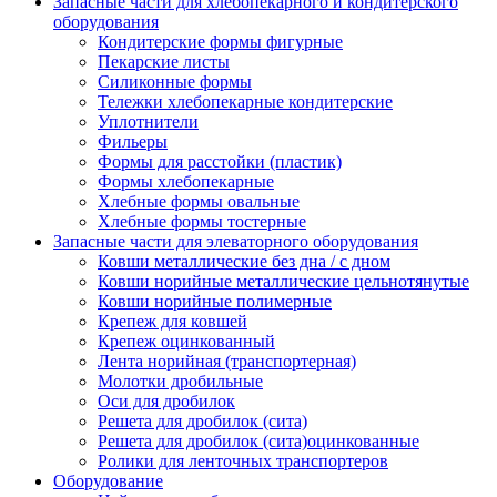
Запасные части для хлебопекарного и кондитерского
оборудования
Кондитерские формы фигурные
Пекарские листы
Силиконные формы
Тележки хлебопекарные кондитерские
Уплотнители
Фильеры
Формы для расстойки (пластик)
Формы хлебопекарные
Хлебные формы овальные
Хлебные формы тостерные
Запасные части для элеваторного оборудования
Ковши металлические без дна / с дном
Ковши норийные металлические цельнотянутые
Ковши норийные полимерные
Крепеж для ковшей
Крепеж оцинкованный
Лента норийная (транспортерная)
Молотки дробильные
Оси для дробилок
Решета для дробилок (сита)
Решета для дробилок (сита)оцинкованные
Ролики для ленточных транспортеров
Оборудование