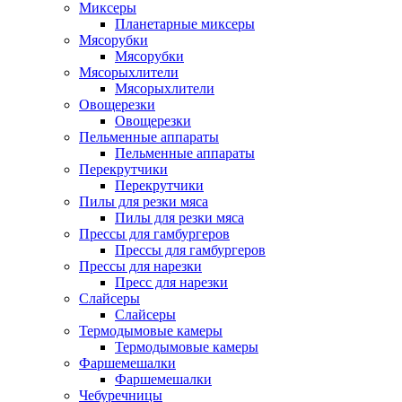
Миксеры
Планетарные миксеры
Мясорубки
Мясорубки
Мясорыхлители
Мясорыхлители
Овощерезки
Овощерезки
Пельменные аппараты
Пельменные аппараты
Перекрутчики
Перекрутчики
Пилы для резки мяса
Пилы для резки мяса
Прессы для гамбургеров
Прессы для гамбургеров
Прессы для нарезки
Пресс для нарезки
Слайсеры
Слайсеры
Термодымовые камеры
Термодымовые камеры
Фаршемешалки
Фаршемешалки
Чебуречницы