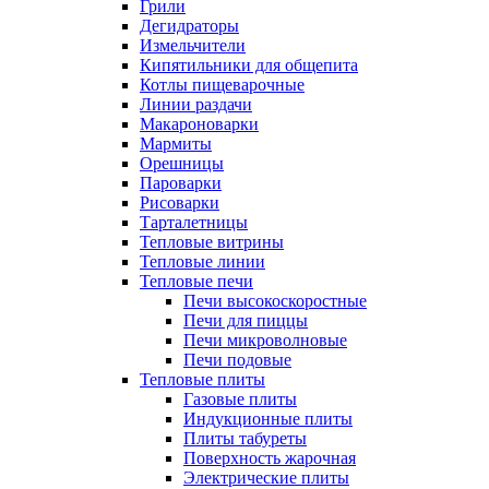
Грили
Дегидраторы
Измельчители
Кипятильники для общепита
Котлы пищеварочные
Линии раздачи
Макароноварки
Мармиты
Орешницы
Пароварки
Рисоварки
Тарталетницы
Тепловые витрины
Тепловые линии
Тепловые печи
Печи высокоскоростные
Печи для пиццы
Печи микроволновые
Печи подовые
Тепловые плиты
Газовые плиты
Индукционные плиты
Плиты табуреты
Поверхность жарочная
Электрические плиты