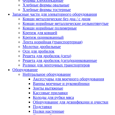
Формы хлебопекарные
Хлебные формы овальные
Хлебные формы тостерные
Запасные части для элеваторного оборудования
Ковши металлические без дна / с дном
Ковши норийные металлические цельнотянутые
Ковши норийные полимерные
Крепеж для ковшей
Крепеж оцинкованный
Лента норийная (транспортерная)
Молотки дробильные
Оси для дробилок
Решета для дробилок (сита)
Решета для дробилок (сита)оцинкованные
Ролики для ленточных транспортеров
Оборудование
Нейтральное оборудование
Аксессуары для моечного оборудования
Ванны моечные и рукомойники
Зонты вытяжные
Кассовые прилавки
Колоды для рубки мяса
Оборудование для дезинфекции и очистки
Подставки
Полки настенные