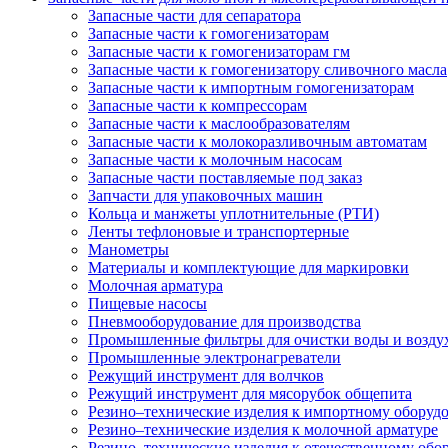
Запасные части для сепаратора
Запасные части к гомогенизаторам
Запасные части к гомогенизаторам гм
Запасные части к гомогенизатору сливочного масла
Запасные части к импортным гомогенизаторам
Запасные части к компрессорам
Запасные части к маслообразователям
Запасные части к молокоразливочным автоматам
Запасные части к молочным насосам
Запасные части поставляемые под заказ
Запчасти для упаковочных машин
Кольца и манжеты уплотнительные (РТИ)
Ленты тефлоновые и транспортерные
Манометры
Материалы и комплектующие для маркировки
Молочная арматура
Пищевые насосы
Пневмооборудование для производства
Промышленные фильтры для очистки воды и возду
Промышленные электронагреватели
Режущий инструмент для волчков
Режущий инструмент для мясорубок общепита
Резино–технические изделия к импортному оборуд
Резино–технические изделия к молочной арматуре
Резино–технические изделия к отечественному об