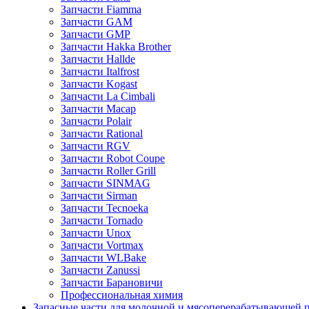
Запчасти Fiamma
Запчасти GAM
Запчасти GMP
Запчасти Hakka Brother
Запчасти Hallde
Запчасти Italfrost
Запчасти Kogast
Запчасти La Cimbali
Запчасти Macap
Запчасти Polair
Запчасти Rational
Запчасти RGV
Запчасти Robot Coupe
Запчасти Roller Grill
Запчасти SINMAG
Запчасти Sirman
Запчасти Tecnoeka
Запчасти Tornado
Запчасти Unox
Запчасти Vortmax
Запчасти WLBake
Запчасти Zanussi
Запчасти Барановичи
Профессиональная химия
Запасные части для молочной и мясоперерабатывающей