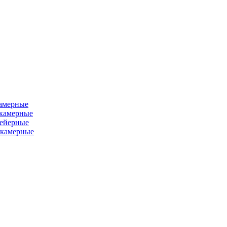
камерные
хкамерные
вейерные
окамерные