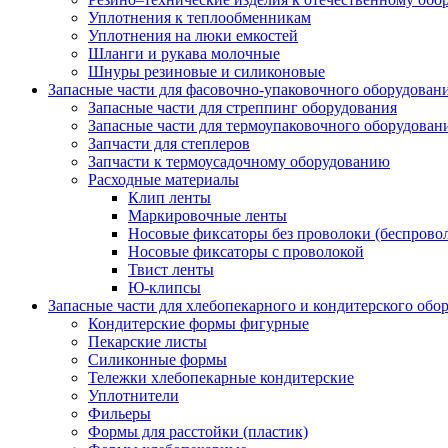
Уплотнения к теплообменникам
Уплотнения на люки емкостей
Шланги и рукава молочные
Шнуры резиновые и силиконовые
Запасные части для фасовочно-упаковочного оборудован
Запасные части для стреппинг оборудования
Запасные части для термоупаковочного оборудован
Запчасти для степлеров
Запчасти к термоусадочному оборудованию
Расходные материалы
Клип ленты
Маркировочные ленты
Носовые фиксаторы без проволоки (беспрово
Носовые фиксаторы с проволокой
Твист ленты
Ю-клипсы
Запасные части для хлебопекарного и кондитерского обо
Кондитерские формы фигурные
Пекарские листы
Силиконные формы
Тележки хлебопекарные кондитерские
Уплотнители
Фильеры
Формы для расстойки (пластик)