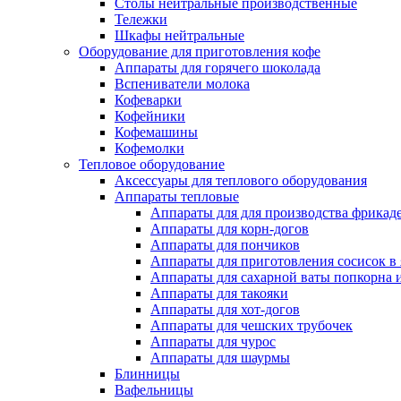
Столы нейтральные производственные
Тележки
Шкафы нейтральные
Оборудование для приготовления кофе
Аппараты для горячего шоколада
Вспениватели молока
Кофеварки
Кофейники
Кофемашины
Кофемолки
Тепловое оборудование
Аксессуары для теплового оборудования
Аппараты тепловые
Аппараты для для производства фрикад
Аппараты для корн-догов
Аппараты для пончиков
Аппараты для приготовления сосисок в
Аппараты для сахарной ваты попкорна 
Аппараты для такояки
Аппараты для хот-догов
Аппараты для чешских трубочек
Аппараты для чурос
Аппараты для шаурмы
Блинницы
Вафельницы