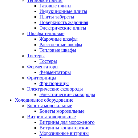
Тепловые плиты
Газовые плиты
Индукционные плиты
Плиты табуреты
Поверхность жарочная
Электрические плиты
Шкафы тепловые
Жарочные шкафы
Расстоечные шкафы
Тепловые шкафы
Тостеры
Тостеры
Ферментаторы
Ферментаторы
Фритюрницы
Фритюрницы
Электрические сковороды
Электрические сковороды
Холодильное оборудование
Бонеты морозильные
Бонеты морозильные
Витрины холодильные
Витрины для мороженого
Витрины кондитерские
Морозильные витрины