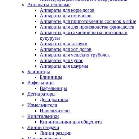
Аппараты тепловые
Аппараты для корн-догов
Аппараты для пончиков
Аппараты для приготовления сосисок в яйце
Аппараты для для производства фрикаделек
Аппараты для сахарной ваты попкорна и
кукурузы
Аппараты для такояки
Аппараты для хот-догов
Аппараты для чешских трубочек
Аппараты для чурос
Аппараты для шаурмы
Блинницы
Блинницы
Вафельницы
Вафельницы
Дегидраторы
Дегидраторы
Измельчители
Измельчители
Кипятильники
Кипятильники для общепита
Линии раздачи
Линии раздачи
Макароноварки