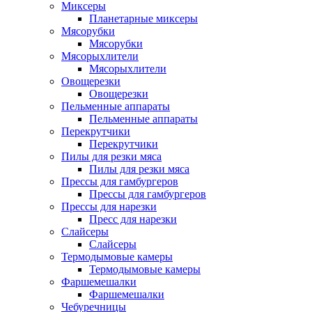
Миксеры
Планетарные миксеры
Мясорубки
Мясорубки
Мясорыхлители
Мясорыхлители
Овощерезки
Овощерезки
Пельменные аппараты
Пельменные аппараты
Перекрутчики
Перекрутчики
Пилы для резки мяса
Пилы для резки мяса
Прессы для гамбургеров
Прессы для гамбургеров
Прессы для нарезки
Пресс для нарезки
Слайсеры
Слайсеры
Термодымовые камеры
Термодымовые камеры
Фаршемешалки
Фаршемешалки
Чебуречницы