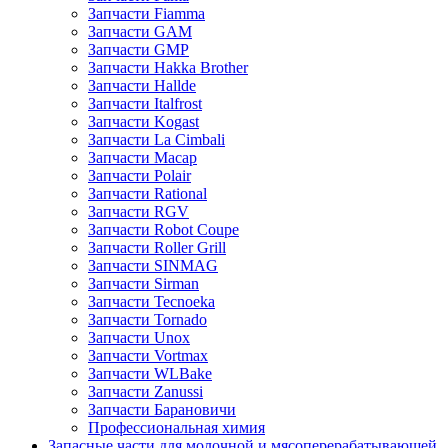
Запчасти Fiamma
Запчасти GAM
Запчасти GMP
Запчасти Hakka Brother
Запчасти Hallde
Запчасти Italfrost
Запчасти Kogast
Запчасти La Cimbali
Запчасти Macap
Запчасти Polair
Запчасти Rational
Запчасти RGV
Запчасти Robot Coupe
Запчасти Roller Grill
Запчасти SINMAG
Запчасти Sirman
Запчасти Tecnoeka
Запчасти Tornado
Запчасти Unox
Запчасти Vortmax
Запчасти WLBake
Запчасти Zanussi
Запчасти Барановичи
Профессиональная химия
Запасные части для молочной и мясоперерабатывающей