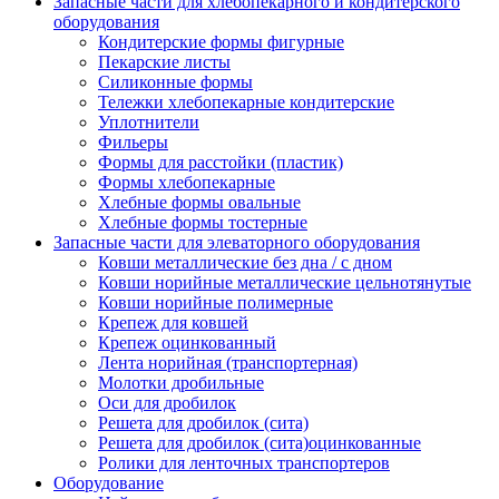
Запасные части для хлебопекарного и кондитерского
оборудования
Кондитерские формы фигурные
Пекарские листы
Силиконные формы
Тележки хлебопекарные кондитерские
Уплотнители
Фильеры
Формы для расстойки (пластик)
Формы хлебопекарные
Хлебные формы овальные
Хлебные формы тостерные
Запасные части для элеваторного оборудования
Ковши металлические без дна / с дном
Ковши норийные металлические цельнотянутые
Ковши норийные полимерные
Крепеж для ковшей
Крепеж оцинкованный
Лента норийная (транспортерная)
Молотки дробильные
Оси для дробилок
Решета для дробилок (сита)
Решета для дробилок (сита)оцинкованные
Ролики для ленточных транспортеров
Оборудование