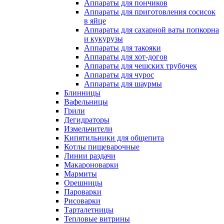
Аппараты для пончиков
Аппараты для приготовления сосисок
в яйце
Аппараты для сахарной ваты попкорна
и кукурузы
Аппараты для такояки
Аппараты для хот-догов
Аппараты для чешских трубочек
Аппараты для чурос
Аппараты для шаурмы
Блинницы
Вафельницы
Грили
Дегидраторы
Измельчители
Кипятильники для общепита
Котлы пищеварочные
Линии раздачи
Макароноварки
Мармиты
Орешницы
Пароварки
Рисоварки
Тарталетницы
Тепловые витрины