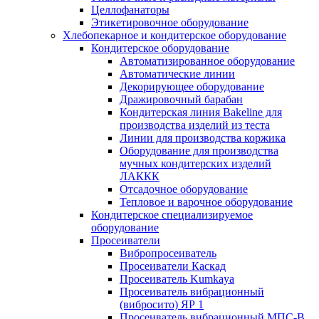
Целлофанаторы
Этикетировочное оборудование
Хлебопекарное и кондитерское оборудование
Кондитерское оборудование
Автоматизированное оборудование
Автоматические линии
Декорирующее оборудование
Дражировочный барабан
Кондитерская линия Bakeline для
производства изделий из теста
Линии для производства коржика
Оборудование для производства
мучных кондитерских изделий
ЛАККК
Отсадочное оборудование
Тепловое и варочное оборудование
Кондитерское специализируемое
оборудование
Просеиватели
Вибропросеиватель
Просеиватели Каскад
Просеиватель Kumkaya
Просеиватель вибрационный
(вибросито) ЯР 1
Просеиватель вибрационный МПС-В