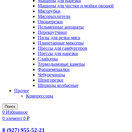
Машины для нарезки
Машины для чистки и мойки овощей
Мясорубки
Мясорыхлители
Овощерезки
Пельменные аппараты
Перекрутчики
Пилы для резки мяса
Планетарные миксеры
Прессы для гамбургеров
Прессы для нарезки
Слайсеры
Термодымовые камеры
Фаршемешалки
Чебуречницы
Шпигорезки
Шприцы колбасные
Прочее
Компрессоры
Поиск
0
Избранное
0
элемент
0
₽
8 (927) 955-52-21