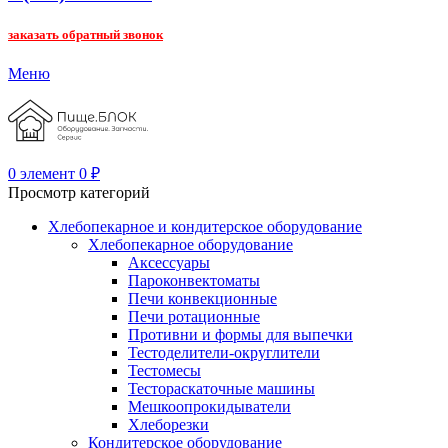
заказать обратный звонок
Меню
0
элемент
0
₽
Просмотр категорий
Хлебопекарное и кондитерское оборудование
Хлебопекарное оборудование
Аксессуары
Пароконвектоматы
Печи конвекционные
Печи ротационные
Противни и формы для выпечки
Тестоделители-округлители
Тестомесы
Тестораскаточные машины
Мешкоопрокидыватели
Хлеборезки
Кондитерское оборудование