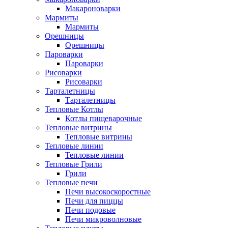
Макароноварки
Мармиты
Мармиты
Орешницы
Орешницы
Пароварки
Пароварки
Рисоварки
Рисоварки
Тарталетницы
Тарталетницы
Тепловые Котлы
Котлы пищеварочные
Тепловые витрины
Тепловые витрины
Тепловые линии
Тепловые линии
Тепловые Грили
Грили
Тепловые печи
Печи высокоскоростные
Печи для пиццы
Печи подовые
Печи микроволновые