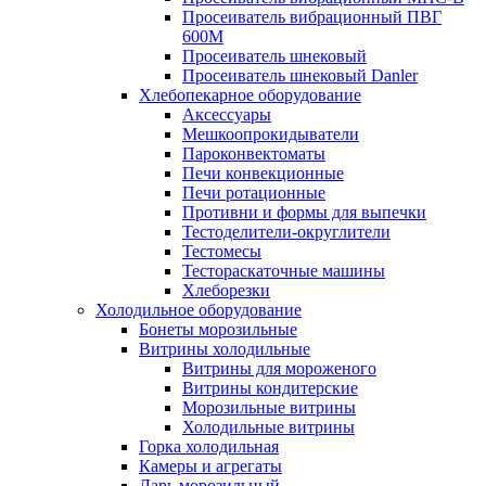
Просеиватель вибрационный ПВГ
600М
Просеиватель шнековый
Просеиватель шнековый Danler
Хлебопекарное оборудование
Аксессуары
Мешкоопрокидыватели
Пароконвектоматы
Печи конвекционные
Печи ротационные
Противни и формы для выпечки
Тестоделители-округлители
Тестомесы
Тестораскаточные машины
Хлеборезки
Холодильное оборудование
Бонеты морозильные
Витрины холодильные
Витрины для мороженого
Витрины кондитерские
Морозильные витрины
Холодильные витрины
Горка холодильная
Камеры и агрегаты
Ларь морозильный